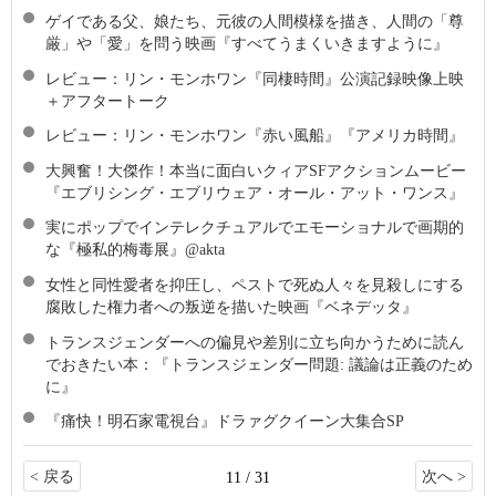
ゲイである父、娘たち、元彼の人間模様を描き、人間の「尊
厳」や「愛」を問う映画『すべてうまくいきますように』
レビュー：リン・モンホワン『同棲時間』公演記録映像上映
＋アフタートーク
レビュー：リン・モンホワン『赤い風船』『アメリカ時間』
大興奮！大傑作！本当に面白いクィアSFアクションムービー
『エブリシング・エブリウェア・オール・アット・ワンス』
実にポップでインテレクチュアルでエモーショナルで画期的
な『極私的梅毒展』@akta
女性と同性愛者を抑圧し、ペストで死ぬ人々を見殺しにする
腐敗した権力者への叛逆を描いた映画『ベネデッタ』
トランスジェンダーへの偏見や差別に立ち向かうために読ん
でおきたい本：『トランスジェンダー問題: 議論は正義のため
に』
『痛快！明石家電視台』ドラァグクイーン大集合SP
< 戻る
次へ >
11 / 31