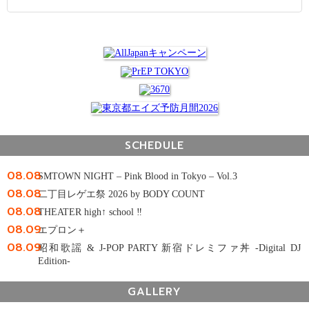
SCHEDULE
08.08
SMTOWN NIGHT – Pink Blood in Tokyo – Vol.3
08.08
二丁目レゲエ祭 2026 by BODY COUNT
08.08
THEATER high↑ school ‼
08.09
エプロン＋
08.09
昭和歌謡 & J-POP PARTY 新宿ドレミファ丼 -Digital DJ
Edition-
GALLERY