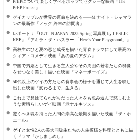
PrEPについて楽しく学べるポップでセクシーな映画『The
PrEP Project』
ゲイカップルが世界の運命を決める――M.ナイト・シャマラ
ンの最新作『ノック 終末の訪問者』
レポート：『OUT IN JAPAN 2023 Spring 写真展 by LESLIE
KEE』『アキラ・ザ・ハスラー 「Here’s Your Playground」』
高校生のひと夏の恋と成長を描いた青春ドラマにして最高の
クィア・コメディ映画『あの夏のアダム』
中国で男娼として生きる主人公やその周囲の若者たちの群像
をせつなく美しく描いた映画『マネーボーイズ』
50代以上のゲイの方たちの食事会の様子を通じて人生を映し
出した映画『変わるまで、生きる』
これまで見捨てられがちだった人々をも包み込んで慈しむよ
うな素晴らしいゲイ映画『老ナルキソス』
驚くべき魂を持った人間の崇高な最期を描いた映画『ザ・ホ
エール』
ゲイと女性2人の美大同級生たちの人生模様を料理とともに描
くドラマ『かしましめし』