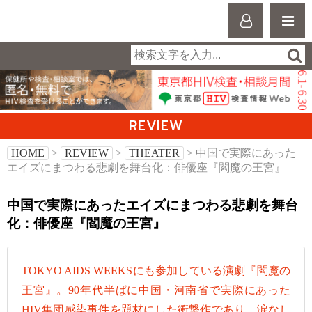
REVIEW
HOME
>
REVIEW
>
THEATER
> 中国で実際にあった
エイズにまつわる悲劇を舞台化：俳優座『閻魔の王宮』
中国で実際にあったエイズにまつわる悲劇を舞台
化：俳優座『閻魔の王宮』
TOKYO AIDS WEEKSにも参加している演劇『閻魔の
王宮』。90年代半ばに中国・河南省で実際にあった
HIV集団感染事件を題材にした衝撃作であり、涙なし