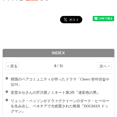
INDEX
8 / 31
< 戻る
次へ >
韓国のベアコミュニティが作ったドラマ「Cheers 짠하면알수
있어」
安堂ホセさんの芥川賞ノミネート第2作『迷彩色の男』
リュック・ベッソンがドラァグクイーンのダーク・ヒーロー
を生み出し、ベネチアで大絶賛された映画『DOGMAN ドッ
グマン』