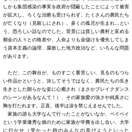
しかも集団感染の事実を政府が隠蔽したことによって被害
が拡大し、ろくな治療も受けられず、たくさんの農民たち
が亡くなり（見殺しにされ）、多くの孤児が生まれ…とい
う、恐ろしい話なのでした。背景には貧しい農村と富める
都会の人々との格差や、人命よりも金儲けを優先してしま
う資本主義の論理、腐敗した地方政治など、いろんな問題
があります。
ただ、この舞台が、ものすごく重苦しい、見るのもつら
い作品かというと、決してそうではなく、農民たちの生き
生きとした朗らかな姿に心癒され（まさかブレイクダンス
のシーンがあるなんて！）、その家族愛の強さや純真さに
胸を打たれます。正直、後半は涙を禁じえませんでした。
家族の誰も大学なんて行ったことがないなか、ペイペイ
という学業優秀な娘のために家族が学費を出し合い、大学
に行かせ（受かった時のみんなの喜びようといった