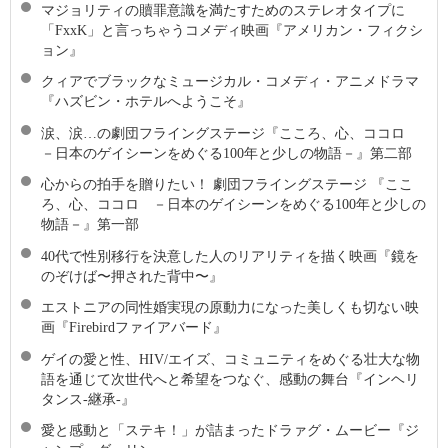
マジョリティの贖罪意識を満たすためのステレオタイプに
「FxxK」と言っちゃうコメディ映画『アメリカン・フィクシ
ョン』
クィアでブラックなミュージカル・コメディ・アニメドラマ
『ハズビン・ホテルへようこそ』
涙、涙…の劇団フライングステージ『こころ、心、ココロ
－日本のゲイシーンをめぐる100年と少しの物語－』第二部
心からの拍手を贈りたい！ 劇団フライングステージ 『ここ
ろ、心、ココロ －日本のゲイシーンをめぐる100年と少しの
物語－』第一部
40代で性別移行を決意した人のリアリティを描く映画『鏡を
のぞけば〜押された背中〜』
エストニアの同性婚実現の原動力になった美しくも切ない映
画『Firebirdファイアバード』
ゲイの愛と性、HIV/エイズ、コミュニティをめぐる壮大な物
語を通じて次世代へと希望をつなぐ、感動の舞台『インヘリ
タンス-継承-』
愛と感動と「ステキ！」が詰まったドラァグ・ムービー『ジ