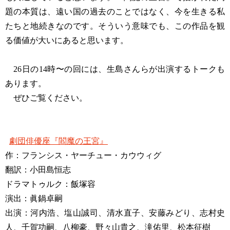
題の本質は、遠い国の過去のことではなく、今を生きる私
たちと地続きなのです。そういう意味でも、この作品を観
る価値が大いにあると思います。
26日の14時〜の回には、生島さんらが出演するトークも
あります。
ぜひご覧ください。
劇団俳優座『閻魔の王宮』
作：フランシス・ヤーチュー・カウウィグ
翻訳：小田島恒志
ドラマトゥルク：飯塚容
演出：眞鍋卓嗣
出演：河内浩、塩山誠司、清水直子、安藤みどり、志村史
人、千賀功嗣、八柳豪、野々山貴之、滝佑里、松本征樹