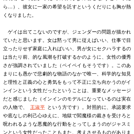
ら…）、彼女に一家の希望を託すというくだりにも胸が熱
くなりました。
ゲイは出てこないのですが、ジェンダーの問題が描かれ
ていたと思います。女は黙って男に従えばいい、仕事で目
立ったりせず家庭に入ればいい、男が女にセクハラするの
は当たり前、的な風潮を打破するかのように、女性の優秀
さが強調されていました（ペイペイもそうです）。このあ
まりにも愚かで悲劇的な物語のなかで唯一、科学的な知見
と理性と正義の心と勇気をもって不正に立ち向かうのがイ
ンインという女性だったということは、重要なメッセージ
だと感じました（インインのモデルになっているのは実在
の人物で、
王淑平
という方です）。対照的に、承認要求
や底なしの利己心ゆえに、地獄で閻魔様の裁きを受けろと
呪われるような悪魔的な行動をとってしまうのがジャスミ
ンという女性だったこともまた、考えさせるものがありま