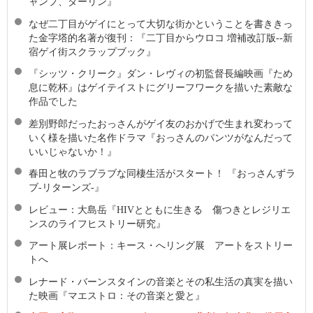
ャンプ、ダーリン』
なぜ二丁目がゲイにとって大切な街かということを書ききっ
た金字塔的名著が復刊：『二丁目からウロコ 増補改訂版--新
宿ゲイ街スクラップブック』
『シッツ・クリーク』ダン・レヴィの初監督長編映画『ため
息に乾杯』はゲイテイストにグリーフワークを描いた素敵な
作品でした
差別野郎だったおっさんがゲイ友のおかげで生まれ変わって
いく様を描いた名作ドラマ『おっさんのパンツがなんだって
いいじゃないか！』
春田と牧のラブラブな同棲生活がスタート！ 『おっさんずラ
ブ-リターンズ-』
レビュー：大島岳『HIVとともに生きる 傷つきとレジリエ
ンスのライフヒストリー研究』
アート展レポート：キース・へリング展 アートをストリー
トへ
レナード・バーンスタインの音楽とその私生活の真実を描い
た映画『マエストロ：その音楽と愛と』