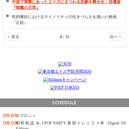
中国で実際にあったエイズにまつわる悲劇を舞台化：俳優座
『閻魔の王宮』
性的嗜好におけるマイノリティの生きづらさを描いた映画
『正欲』
< 戻る
次へ >
8 / 31
SCHEDULE
08.09
エプロン＋
08.09
昭和歌謡 & J-POP PARTY 新宿ドレミファ丼 -Digital DJ
Edition-