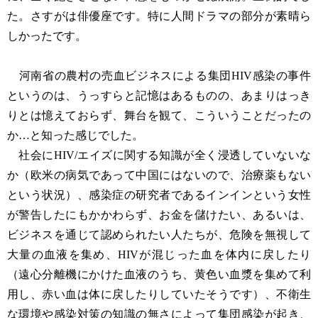
た。さすがは俳優座です。特に人間ドラマの部分が素晴ら
しかったです。
河南省の農村の売血ビジネスによる集団HIV感染の事件
というのは、うっすらと記憶はあるものの、あまりはっき
りとは憶えておらず、舞台を観て、こういうことだったの
か…と知った感じでした。
社会にHIV/エイズに関する知識が全く浸透していないな
か（欧米の病気であって中国にはないので、治療薬もない
という状況）、感染症の研究者であるインインという女性
が警告したにもかかわらず、お金を儲けたい、あるいは、
ビジネスを通じて認められたい人たちが、危険を無視して
大量の血液を集め、HIVが混じった血を体内に戻したり
（遠心分離機にかけた血液のうち、黄色い血漿を集めて利
用し、赤い血は体に戻したりしていたそうです）、不衛生
な環境や感染対策の知識の無さによって集団感染が起き、