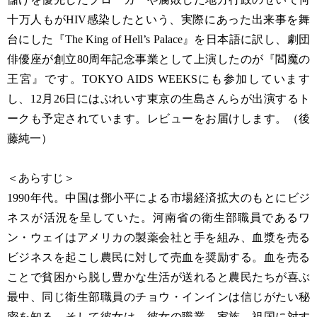
十万人もがHIV感染したという、実際にあった出来事を舞
台にした『The King of Hell’s Palace』を日本語に訳し、劇団
俳優座が創立80周年記念事業として上演したのが『閻魔の
王宮』です。TOKYO AIDS WEEKSにも参加しています
し、12月26日にはぷれいす東京の生島さんらが出演するト
ークも予定されています。レビューをお届けします。（後
藤純一）
＜あらすじ＞
1990年代。中国は鄧小平による市場経済拡大のもとにビジ
ネスが活況を呈していた。河南省の衛生部職員であるワ
ン・ウェイはアメリカの製薬会社と手を組み、血漿を売る
ビジネスを起こし農民に対して売血を奨励する。血を売る
ことで貧困から脱し豊かな生活が送れると農民たちが喜ぶ
最中、同じ衛生部職員のチョウ・インインは信じがたい秘
密を知る。そして彼女は、彼女の職業、家族、祖国に対す