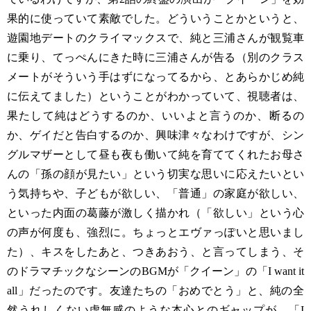
果的に使っていて素敵でした。どういうことかというと、
遊園地デートのクライマックスで、純と三浦さんが観覧車
に乗り、てっぺんにきた時に三浦さんが告る（別のクラス
メートがそういう手はずになってるから、とあらかじめ純
に伝えてました）ということがわかっていて、視聴者は、
果たして純はどうするのか、いいよと言うのか、断るの
か、ゲイだと告白するのか、興味津々なわけですが、シン
グルマザーとして昼も夜も働いて純を育ててくれたお母さ
んの「孫の顔が見たい」という切実な思いに応えたいとい
う気持ちや、子どもが欲しい、「普通」の家庭が欲しい、
といった内面の葛藤が激しく描かれ（「欲しい」という心
の声が何度も、強烈に。ちょっとエヴァっぽいと思いまし
た）、キスをしたあと、つきあおう、と言ってしまう、そ
のドラマチックなシーンのBGMが「クイーン」の「I want it
all」だったのです。友達たちの「おめでとう」と、純の全
然うれしくない虚無感のような本心とのギャップが、「I