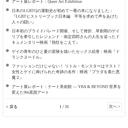
アート展レポート：Queer Art Exhibition
日本のLGBTQの運動史が初めて一冊の本になりました：
『LGBTヒストリーブック日本編 平等を求めて声をあげた
人々の闘い』
日本初のプライドパレード開催、そして挫折…草創期のゲイ
リブを牽引したレジェンド・南定四郎さんの人生を追ったド
キュメンタリー映画『熱狂をこえて』
ゲイの青年のひと夏の冒険を描いたセックス絵巻：映画『ド
ランクヌードル』
ファッションだけじゃない！ リトル・モンスターはマスト！
女性とゲイに捧げられた奇跡の名作：映画『プラダを着た悪
魔２』
アート展レポート：テート美術館 ― YBA & BEYOND 世界を
変えた90s英国アート
次へ >
< 戻る
1 / 31