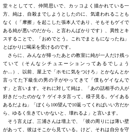
堂々としてて、仲間思いで、カッコよく描かれている一
方、純は、自殺までしようとしたのに、気遣われることも
なく（「摩擦」を起こした張本人であり、そもそもゲイで
ある純が悪いのだから、と言わんばかりです）、異性とキ
スすることで、「おめでとう。これでまともになったね」
とばかりに喝采を受けるのです。
さらに、みんなが帰ったあとの教室に純が一人だけ残っ
ていて（そんなシチュエーションってあるでしょう
か…）、以前、屋上で「ホモに気をつけろ」とかなんとか
言ってた下級生の男の子がやってきて「僕もゲイなんで
す」と言います。それに対して純は、「あの話相手の人が
好きだったのかな？ ゲイネタ言って、様子見る。ゲイある
あるだよね」「ぼくら100望んで10返ってくればいい方だか
ら、ゆるく生きていかないと、壊れるよ」と言います。
そう言えば、三浦さんは壇上で、「彼の周りには薄い壁
があって、彼はそこから見ている。けど、それは自分を守