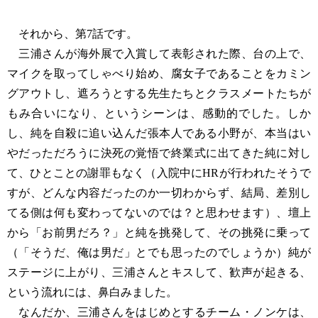
それから、第7話です。
三浦さんが海外展で入賞して表彰された際、台の上で、
マイクを取ってしゃべり始め、腐女子であることをカミン
グアウトし、遮ろうとする先生たちとクラスメートたちが
もみ合いになり、というシーンは、感動的でした。しか
し、純を自殺に追い込んだ張本人である小野が、本当はい
やだっただろうに決死の覚悟で終業式に出てきた純に対し
て、ひとことの謝罪もなく（入院中にHRが行われたそうで
すが、どんな内容だったのか一切わからず、結局、差別し
てる側は何も変わってないのでは？と思わせます）、壇上
から「お前男だろ？」と純を挑発して、その挑発に乗って
（「そうだ、俺は男だ」とでも思ったのでしょうか）純が
ステージに上がり、三浦さんとキスして、歓声が起きる、
という流れには、鼻白みました。
なんだか、三浦さんをはじめとするチーム・ノンケは、