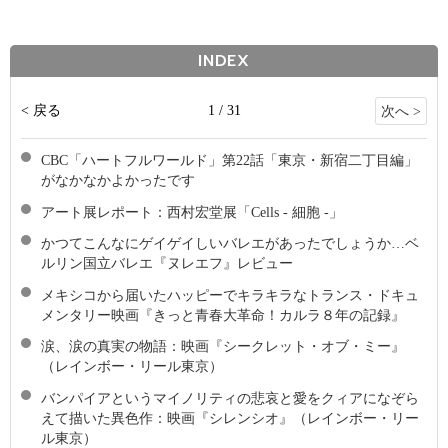
INDEX
< 戻る
1 / 31
次へ >
CBC「ハートフルワールド」第22話「東京・新宿二丁目編」
がなかなかよかったです
アート展レポート：西村宏堂展「Cells - 細胞 -」
かつてこんなにゲイゲイしいバレエがあったでしょうか…ベ
ルリン国立バレエ『ヌレエフ』レビュー
メキシコから届いたハッピーでキラキラなトランス・ドキュ
メンタリー映画『きっと青春大革命！カルラ８年の記録』
涙、涙の真実の物語：映画『シークレット・オブ・ミー』
（レインボー・リール東京）
バンパイアというマイノリティの悲哀と愛をクィアになぞら
えて描いた異色作：映画『シレンシオ』（レインボー・リー
ル東京）