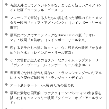
奇想天外にしてノンジャンルな、まったく新しいクィア（ゲ
イ）映画『ユースフル・ゴースト』
マレーシアで奮闘する人たちの姿を追った感動のドキュメン
タリー映画『クィア・アズ・パンク』（レインボー・リール
東京）
最高にパンクでエロティックなBruce LaBruce版『テオレ
マ』：映画『来訪者』（レインボー・リール東京）
恋する男子たちの姿に胸キュン…心に残る名作映画『せき止
められた水』（レインボー・リール東京）
ゲイの警官が主人公のセクシーなクライム・ラブストーリー
『ボディ・ブロー』（レインボー・リール東京2026）
当事者でなければ作り得ない、トランスジェンダーのリアル
に迫った傑作短編映画『トランジット・デイズ』
アート展レポート：2人展 男たちの昼と夜
最高に素敵な国⺠的ドラァグクイーン“パンティ”の生き様を
描いたドキュメンタリー映画『クイーン・オブ・アイルラン
ド』