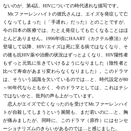
ないのが、第4話。HIVについての時代遅れな描写です。
Mr.ファーレンハイトの彼氏さんは、エイズを発症して亡
くなってしまった（「手遅れ」だった）とのことですが、
今の日本の医療では、たとえ発症しても亡くなることはほ
とんどありません。1996年頃にHAART（カクテル療法）が
登場して以降、HIV/エイズは死に至る病ではなくなり、そ
の後も抗HIV薬や治療の状況はずっとよくなり、HIV陽性者
もずっと元気に生きていけるようになりました（陰性者と
比べて寿命があまり変わらなくなりました）。このドラマ
は、そういう認識を欠いているのでは…と、時代設定が80
～90年代ならともかく、今のドラマとしては、これはナシ
ではないかと、批判の声も上がっています。
恋人がエイズで亡くなったのを受けてMr.ファーレンハイ
トが自殺してしまうという展開も、まだ若いのに…と、胸
が痛みましたが、同時に、このドラマ（原作）にはセンセ
ーショナリズムのきらいがあるのでは…と感じました。