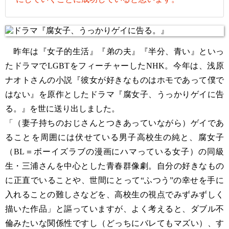
昨年は『女子的生活』『弟の夫』『半分、青い』といっ
たドラマでLGBTをフィーチャーしたNHK。今年は、浅原
ナオトさんの小説『彼女が好きなものはホモであって僕で
はない』を原作としたドラマ『腐女子、うっかりゲイに告
る。』を世に送り出しました。
「（妻子持ちのおじさんとつきあっていながら）ゲイであ
ることを周囲には伏せている男子高校生の純と、腐女子
（BL＝ボーイズラブの漫画にハマっている女子）の同級
生・三浦さんを中心とした青春群像劇。自分の好きなもの
に正直でいることや、世間にとって“ふつう”の幸せを手に
入れることの難しさなどを、高校生の視点でみずみずしく
描いた作品」と謳っていますが、よく考えると、ダブル不
倫みたいな関係性ですし（どっちにバレてもマズい）、す