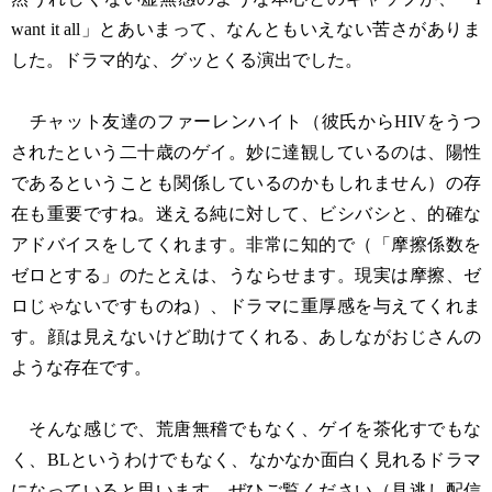
want it all」とあいまって、なんともいえない苦さがありま
した。ドラマ的な、グッとくる演出でした。
チャット友達のファーレンハイト（彼氏からHIVをうつ
されたという二十歳のゲイ。妙に達観しているのは、陽性
であるということも関係しているのかもしれません）の存
在も重要ですね。迷える純に対して、ビシバシと、的確な
アドバイスをしてくれます。非常に知的で（「摩擦係数を
ゼロとする」のたとえは、うならせます。現実は摩擦、ゼ
ロじゃないですものね）、ドラマに重厚感を与えてくれま
す。顔は見えないけど助けてくれる、あしながおじさんの
ような存在です。
そんな感じで、荒唐無稽でもなく、ゲイを茶化すでもな
く、BLというわけでもなく、なかなか面白く見れるドラマ
になっていると思います。ぜひご覧ください（見逃し配信