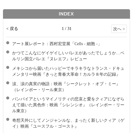
INDEX
< 戻る
1 / 31
次へ >
アート展レポート：西村宏堂展「Cells - 細胞 -」
かつてこんなにゲイゲイしいバレエがあったでしょうか…ベ
ルリン国立バレエ『ヌレエフ』レビュー
メキシコから届いたハッピーでキラキラなトランス・ドキュ
メンタリー映画『きっと青春大革命！カルラ８年の記録』
涙、涙の真実の物語：映画『シークレット・オブ・ミー』
（レインボー・リール東京）
バンパイアというマイノリティの悲哀と愛をクィアになぞら
えて描いた異色作：映画『シレンシオ』（レインボー・リー
ル東京）
奇想天外にしてノンジャンルな、まったく新しいクィア（ゲ
イ）映画『ユースフル・ゴースト』