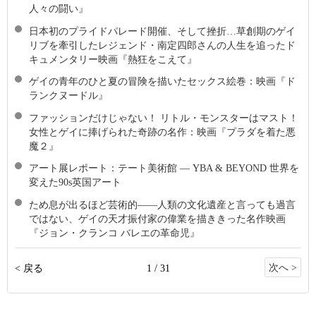
人々の闘い』
日本初のプライドパレード開催、そして挫折…草創期のゲイ
リブを牽引したレジェンド・南定四郎さんの人生を追ったド
キュメンタリー映画『熱狂をこえて』
ゲイの青年のひと夏の冒険を描いたセックス絵巻：映画『ド
ランクヌードル』
ファッションだけじゃない！ リトル・モンスターはマスト！
女性とゲイに捧げられた奇跡の名作：映画『プラダを着た悪
魔２』
アート展レポート：テート美術館 ― YBA & BEYOND 世界を
変えた90s英国アート
ため息が出るほど芸術的――人類の文化遺産と言っても過言
ではない、ゲイの天才振付家の偉業を描ききった名作映画
『ジョン・クランコ バレエの革命児』
次へ >
< 戻る
1 / 31