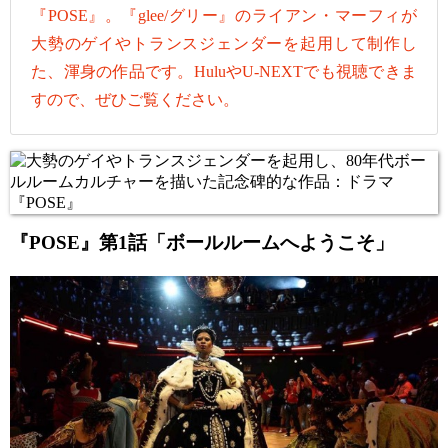
『POSE』。『glee/グリー』のライアン・マーフィが
大勢のゲイやトランスジェンダーを起用して制作し
た、渾身の作品です。HuluやU-NEXTでも視聴できま
すので、ぜひご覧ください。
『POSE』第1話「ボールルームへようこそ」