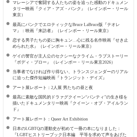
マレーシアで奮闘する人たちの姿を追った感動のドキュメン
タリー映画『クィア・アズ・パンク』（レインボー・リール
東京）
最高にパンクでエロティックなBruce LaBruce版『テオレ
マ』：映画『来訪者』（レインボー・リール東京）
恋する男子たちの姿に胸キュン…心に残る名作映画『せき止
められた水』（レインボー・リール東京）
ゲイの警官が主人公のセクシーなクライム・ラブストーリー
『ボディ・ブロー』（レインボー・リール東京2026）
当事者でなければ作り得ない、トランスジェンダーのリアル
に迫った傑作短編映画『トランジット・デイズ』
アート展レポート：2人展 男たちの昼と夜
最高に素敵な国⺠的ドラァグクイーン“パンティ”の生き様を
描いたドキュメンタリー映画『クイーン・オブ・アイルラン
ド』
アート展レポート：Queer Art Exhibition
日本のLGBTQの運動史が初めて一冊の本になりました：
『LGBTヒストリーブック日本編 平等を求めて声をあげた