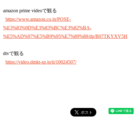
amazon prime videoで観る
https://www.amazon.co.jp/POSE-
%E3%83%9D%E3%83%BC%E3%82%BA-
%E5%AD%97%E5%B9%95%E7%89%88/dp/B07TKYXV5H
dtvで観る
https://video.dmkt-sp.jp/ti/10024507/