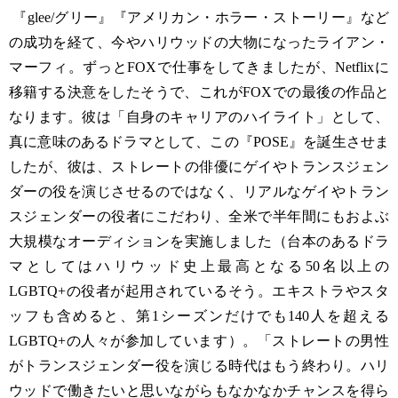
『glee/グリー』『アメリカン・ホラー・ストーリー』など
の成功を経て、今やハリウッドの大物になったライアン・
マーフィ。ずっとFOXで仕事をしてきましたが、Netflixに
移籍する決意をしたそうで、これがFOXでの最後の作品と
なります。彼は「自身のキャリアのハイライト」として、
真に意味のあるドラマとして、この『POSE』を誕生させま
したが、彼は、ストレートの俳優にゲイやトランスジェン
ダーの役を演じさせるのではなく、リアルなゲイやトラン
スジェンダーの役者にこだわり、全米で半年間にもおよぶ
大規模なオーディションを実施しました（台本のあるドラ
マとしてはハリウッド史上最高となる50名以上の
LGBTQ+の役者が起用されているそう。エキストラやスタ
ッフも含めると、第1シーズンだけでも140人を超える
LGBTQ+の人々が参加しています）。「ストレートの男性
がトランスジェンダー役を演じる時代はもう終わり。ハリ
ウッドで働きたいと思いながらもなかなかチャンスを得ら