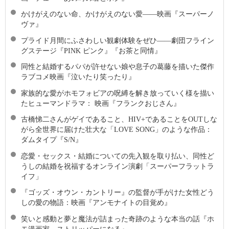
かけがえのない命、かけがえのない愛――映画『スーパーノ
ヴァ』
プライド月間にふさわしい観劇体験をぜひ――劇団フライン
グステージ『PINK ピンク』『お茶と同情』
同性と結婚するパパが許せない娘や息子の葛藤を描いた傑作
ラブコメ映画『泣いたり笑ったり』
家族的な愛がホモフォビアの呪縛を解き放っていく様を描い
たヒューマンドラマ： 映画『フランクおじさん』
古橋悌二さんがゲイであること、HIV+であることをOUTしな
がら全世界に届けた壮大な「LOVE SONG」のような作品：
ダムタイプ『S/N』
恋愛・セックス・結婚についての先入観を取り払い、同性ど
うしの結婚を祝福するオンライン演劇「スーパーフラットラ
イフ」
『ゴッズ・オウン・カントリー』の監督が手がけた女性どう
しの愛の物語：映画『アンモナイトの目覚め』
笑いと感動と夢と魔法が詰まった奇跡のような本当の話『ホ
モ漫画家、ストリッパーになる』