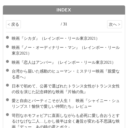
INDEX
/ 31
< 戻る
次へ >
映画『シカダ』（レインボー・リール東京2021）
映画『ノー・オーディナリー・マン』（レインボー・リール
東京2021）
映画『恋人はアンバー』（レインボー・リール東京2021）
台湾から届いた感動のヒューマン・ミステリー映画『親愛な
る君へ』
日本で初めて、公募で選ばれたトランス女性がトランス女性
の役を演じた記念碑的な映画『片袖の魚』
愛と自由とパーティこそが人生！ 映画『シャイニー・シュ
リンプス！愉快で愛しい仲間たち』レビュー
苛烈なホモフォビアに直面しながらも必死に愛し合おうとす
るけなげな二人…しかし後半は全く趣旨が変わる不思議な映
画『デュー あの時の君とボク』