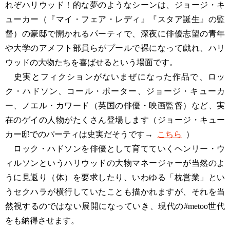
れぞハリウッド！的な夢のようなシーンは、ジョージ・キ
ューカー（『マイ・フェア・レディ』『スタア誕生』の監
督）の豪邸で開かれるパーティで、深夜に俳優志望の青年
や大学のアメフト部員らがプールで裸になって戯れ、ハリ
ウッドの大物たちを喜ばせるという場面です。
史実とフィクションがないまぜになった作品で、ロッ
ク・ハドソン、コール・ポーター、ジョージ・キューカ
ー、ノエル・カワード（英国の俳優・映画監督）など、実
在のゲイの人物がたくさん登場します（ジョージ・キュー
カー邸でのパーティは史実だそうです→
こちら
）
ロック・ハドソンを俳優として育てていくヘンリー・ウ
ィルソンというハリウッドの大物マネージャーが当然のよ
うに見返り（体）を要求したり、いわゆる「枕営業」とい
うセクハラが横行していたことも描かれますが、それを当
然視するのではない展開になっていき、現代の#metoo世代
をも納得させます。