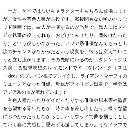
一方、ゲイではないキャラクターももちろん登場します
が、女性や有色人種が主役です。戦後間もない頃のハリウ
ッド映画では、白人が主演するのが当然で、黒人にはメイ
ドか執事の役（それも、おどけてみせたり、間抜けだった
り）という役しかなかった、アジア系俳優なんてもっと出
演のチャンスがなかったという現実を、彼らは変えていこ
うと立ち上がります。その先頭にいるのが、ダレン・クリ
ス演じる監督志望のレイモンドです（ダレン・クリスは
『glee』のブレイン役でブレイクし、ライアン・マーフィの
ミューズとなった俳優。母親がフィリピン出身で、半分は
アジア系の血が流れています）
有色人種だったりゲイだったりする俳優や脚本家や監督
を志望する青年たちが、時に体を差し出したり、様々な壁
にぶつかったりしながらも、ハリウッドで夢を掴もうとし
ていく姿に共感し、思わず応援してしまうようなドラマで