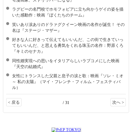
ラグビーの名門校でホモフォビアに立ち向かうゲイの姿を描
いた感動作：映画『ぼくたちのチーム』
笑いあり涙ありのドラァグクイーン映画の名作が誕生！ その
名は『ステージ・マザー』
好きな人に好きって伝えてもいいんだ、この街で生きていっ
てもいいんだ、と思える勇気をくれる珠玉の名作：野原くろ
『キミのセナカ』
同性婚実現への思いをイタリアらしいラブコメにした映画
『天空の結婚式』
女性にトランスした父親と息子の涙と歌：映画『ソレ・ミオ
～ 私の太陽』（マイ・フレンチ・フィルム・フェスティバ
ル）
< 戻る
次へ >
/ 31