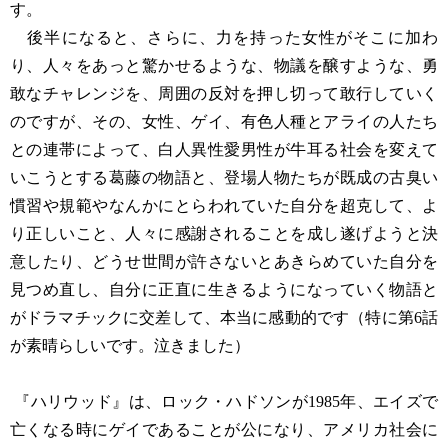
す。
後半になると、さらに、力を持った女性がそこに加わ
り、人々をあっと驚かせるような、物議を醸すような、勇
敢なチャレンジを、周囲の反対を押し切って敢行していく
のですが、その、女性、ゲイ、有色人種とアライの人たち
との連帯によって、白人異性愛男性が牛耳る社会を変えて
いこうとする葛藤の物語と、登場人物たちが既成の古臭い
慣習や規範やなんかにとらわれていた自分を超克して、よ
り正しいこと、人々に感謝されることを成し遂げようと決
意したり、どうせ世間が許さないとあきらめていた自分を
見つめ直し、自分に正直に生きるようになっていく物語と
がドラマチックに交差して、本当に感動的です（特に第6話
が素晴らしいです。泣きました）
『ハリウッド』は、ロック・ハドソンが1985年、エイズで
亡くなる時にゲイであることが公になり、アメリカ社会に