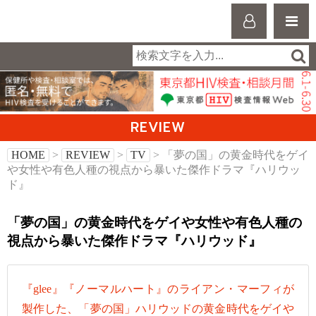
REVIEW
HOME
>
REVIEW
>
TV
> 「夢の国」の黄金時代をゲイ
や女性や有色人種の視点から暴いた傑作ドラマ『ハリウッ
ド』
「夢の国」の黄金時代をゲイや女性や有色人種の
視点から暴いた傑作ドラマ『ハリウッド』
『glee』『ノーマルハート』のライアン・マーフィが
製作した、「夢の国」ハリウッドの黄金時代をゲイや