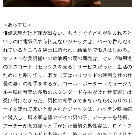
＜あらすじ＞
俳優志望だけど芽が出ない、もうすぐ子どもが生まれると
いうのに電気代すら払えないジャックは、バーで呑んだく
れているところを紳士に誘われ、給油所で働きはじめる。
マッチョな美男揃いの給油所の裏の商売は、セレブ御用達
のエスコート（セックスを売る）サービスだった。生活の
ためにと割り切り、老女（実はハリウッドの映画会社の社
長の妻）の相手をするが、コール・ポーター（ミュージカ
ルや映画音楽の多数のスタンダードを手がけた音楽家）は
受け付けなかった。男性の相手ができないなら代わりのボ
ーイを連れて来いと脅されたジャックは、ハッテン映画館
に潜入し、脚本家志望のゲイの男の子、アーチーを発掘。
アーチーが意気揚々と手がけた最初の男性客は、ロイ・フ
ィッツジェラルドと名乗った。彼こそが、のちにアメリカ