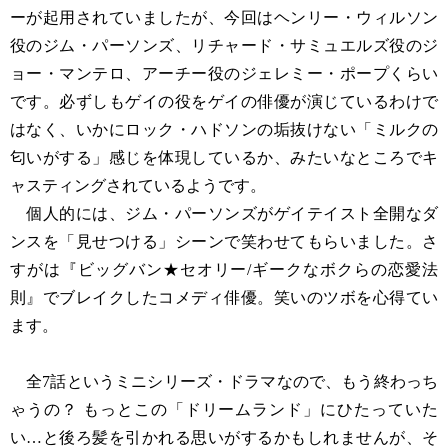
ーが起用されていましたが、今回はヘンリー・ウィルソン
役のジム・パーソンズ、リチャード・サミュエルズ役のジ
ョー・マンテロ、アーチー役のジェレミー・ポープくらい
です。必ずしもゲイの役をゲイの俳優が演じているわけで
はなく、いかにロック・ハドソンの垢抜けない「ミルクの
匂いがする」感じを体現しているか、みたいなところでキ
ャスティングされているようです。
個人的には、ジム・パーソンズがゲイテイスト全開なダ
ンスを「見せつける」シーンで笑わせてもらいました。さ
すがは『ビッグバン★セオリー/ギークなボクらの恋愛法
則』でブレイクしたコメディ俳優。笑いのツボを心得てい
ます。
全7話というミニシリーズ・ドラマなので、もう終わっち
ゃうの？ もっとこの「ドリームランド」にひたっていた
い…と後ろ髪を引かれる思いがするかもしれませんが、そ