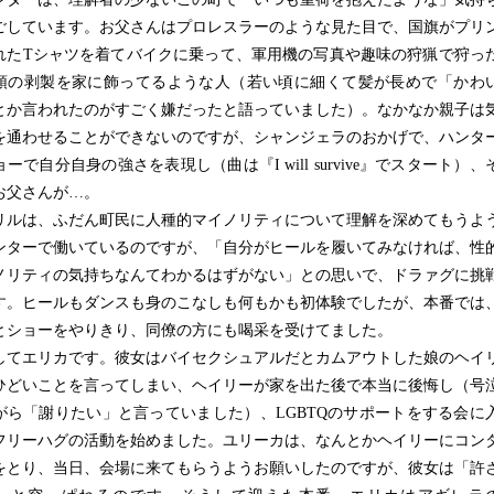
ごしています。お父さんはプロレスラーのような見た目で、国旗がプリ
れたTシャツを着てバイクに乗って、軍用機の写真や趣味の狩猟で狩っ
頭の剥製を家に飾ってるような人（若い頃に細くて髪が長めで「かわ
とか言われたのがすごく嫌だったと語っていました）。なかなか親子は
を通わせることができないのですが、シャンジェラのおかげで、ハンタ
ーで自分自身の強さを表現し（曲は『I will survive』でスタート）、
お父さんが…。
ルは、ふだん町民に人種的マイノリティについて理解を深めてもうよ
ンターで働いているのですが、「自分がヒールを履いてみなければ、性
ノリティの気持ちなんてわかるはずがない」との思いで、ドラァグに挑
す。ヒールもダンスも身のこなしも何もかも初体験でしたが、本番では
とショーをやりきり、同僚の方にも喝采を受けてました。
てエリカです。彼女はバイセクシュアルだとカムアウトした娘のヘイ
ひどいことを言ってしまい、ヘイリーが家を出た後で本当に後悔し（号
がら「謝りたい」と言っていました）、LGBTQのサポートをする会に
フリーハグの活動を始めました。ユリーカは、なんとかヘイリーにコン
をとり、当日、会場に来てもらうようお願いしたのですが、彼女は「許