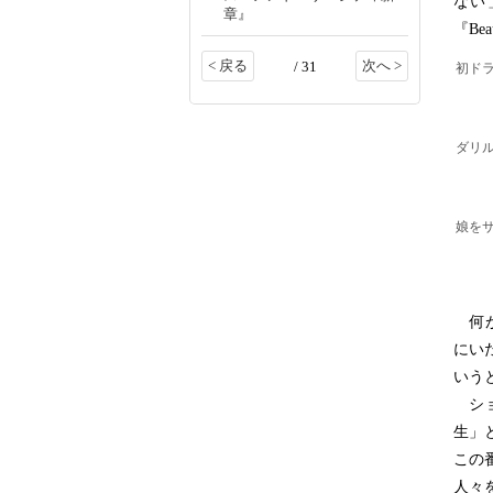
ない
章』
『Be
< 戻る
次へ >
/ 31
初ド
ダリ
娘を
何が
にい
いう
ショ
生」
この
人々