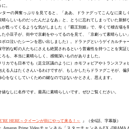
うに。
ターの興奮っぷりを見てると、「ああ、ドラァグってこんなに楽し
素晴らしいものだったんだよなあ」と、とうに忘れてしまっていた新鮮
ちが甦ってくるような気がしました（『覇王別姫』で、辛くて稽古場を
した小豆子が、街中で京劇をやってるのを見て、「京劇って素晴らしい
ロボロ泣いたシーンを思い出しました）。ドラァグというゲイカルチャ
保守的な町の人たちにさえも絶賛されるという普遍性を持つことを実証
ころも、本当に素晴らしく、感慨深いものがありました。
リカでも日本でも（足立区議のように）ホモフォビアやトランスフォ
抱える人はたくさんいるわけですが、もしかしたらドラァグこそが、偏
怖心をなくしていくための鍵なのではないかとさえ、思えます。
値なしに名作です。最高に素晴らしいです。ぜひご覧ください。
E'RE HERE～クイーンが街にやって来る！～
』（全6話、字幕版）
Amazon Prime Videoチャンネル「スターチャンネルEX -DRAMA 