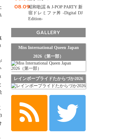
08.09
昭和歌謡 & J-POP PARTY 新
た
宿ドレミファ丼 -Digital DJ
れ
Edition-
GALLERY
真
さ
Miss International Queen Japan
2026（第一部）
が
テ
さ
レインボープライドたからづか2026
と
絵
く
3
け
ち