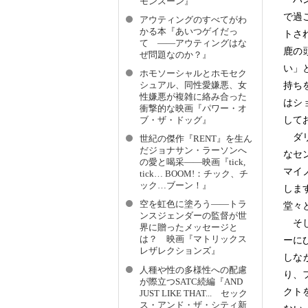
モンスーン』
で過
アウティングのすべてがわ
かる本『あいつゲイだっ
トさ
て ――アウティングはな
鹿の
ぜ問題なのか？』
い」
ホモソーシャルとホモセク
シュアル、同性愛嫌悪、女
持ち
性嫌悪が複雑に絡み合った
はショ
衝撃的な映画『パワー・オ
して
ブ・ザ・ドッグ』
ダリ
世紀の傑作『RENT』を生ん
だジョナサン・ラーソンへ
なセ
の愛と喝采――映画『tick,
マイ
tick… BOOM!：チック、チ
ック…ブーン！』
しま
空を虹色に塗ろう――トラ
堂々
ンスジェンダーの監督が世
そし
界に贈ったメッセージと
は？ 映画『マトリックス
ーに
レザレクションズ』
しな
人種や性の多様性への配慮
り、
が際立つSATC続編『AND
クト
JUST LIKE THAT... セック
ス・アンド・ザ・シティ新