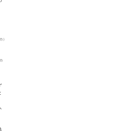
の
カ）
カ
ず
と
人
、
、
法