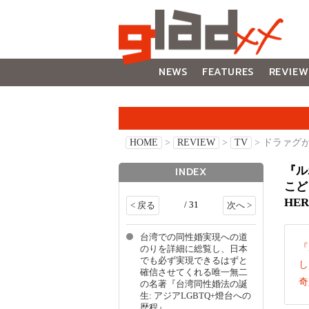
NEWS
FEATURES
REVIEW
GALLERY
HOME
>
REVIEW
>
TV
> ドラァグ
『ル
INDEX
こど
HE
/ 31
< 戻る
次へ >
台湾での同性婚実現への道
『
のりを詳細に総覧し、日本
でも必ず実現できるはずと
し
確信させてくれる唯一無二
奇
の名著『台湾同性婚法の誕
生: アジアLGBTQ+燈台への
歴程』