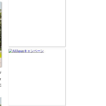
ド
々
に