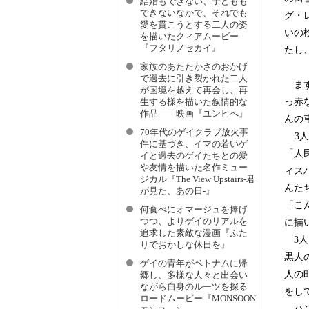
結婚もできない、子どもも
できないなかで、それでも
グ・
愛を貫こうとする二人の姿
いの
を描いたクィアムービー
『フタリノセカイ』
たし
家族のあたたかさのおかげ
で過去に引き裂かれた二人
まず
が国境を越えて再会し、再
っ赤
生する様を描いた叙情的な
作品――映画『ユンヒへ』
んの
70年代のゲイクラブ放火事
3人
件に基づき、イマの若いゲ
「人
イと過去のゲイたちとの愛
や友情を描いた名作ミュー
ィス
ジカル『The View Upstairs-君
んた
が見た、あの日-』
「こ
何食べにオマージュを捧げ
つつ、よりゲイのリアルを
に描
追求した素敵な漫画『ふた
3人
りでおかしな休日を』
黒人
ゲイの青年がベトナムに帰
人の
郷し、多様な人々と出会い
ながら自身のルーツを探る
をし
ロードムービー『MONSOON
ハン