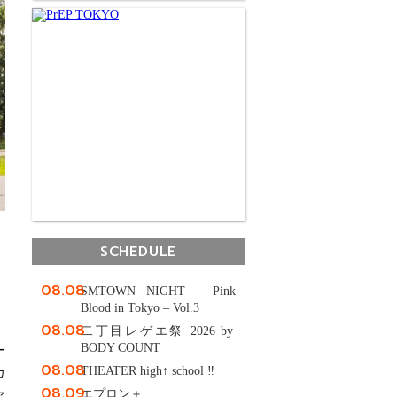
SCHEDULE
08.08
SMTOWN NIGHT – Pink
Blood in Tokyo – Vol.3
08.08
二丁目レゲエ祭 2026 by
BODY COUNT
ー
08.08
THEATER high↑ school ‼
カ
08.09
エプロン＋
ァ