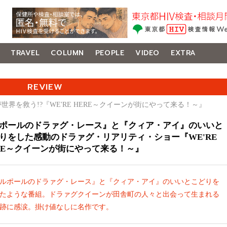
TRAVEL
COLUMN
PEOPLE
VIDEO
EXTRA
REVIEW
が世界を救う!?『WE'RE HERE～クイーンが街にやって来る！～』
ポールのドラァグ・レース』と『クィア・アイ』のいいと
りをした感動のドラァグ・リアリティ・ショー『WE'RE
RE～クイーンが街にやって来る！～』
ルポールのドラァグ・レース』と『クィア・アイ』のいいとこどりを
たような番組。ドラァグクイーンが田舎町の人々と出会って生まれる
跡に感涙。掛け値なしに名作です。