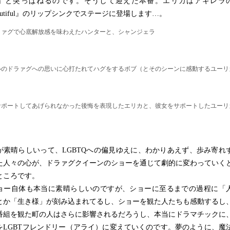
」と突っぱねるのです。そうして迎えた本番。エリカはアギレラ
autiful』のリップシンクでステージに登場します…。
ラァグで心底解放感を味わえたハンターと、シャンジェラ
ルのドラァグへの思いに心打たれてハグをするボブ（とそのシーンに感動するユーリ
サポートしてあげられなかった後悔を表現したエリカと、彼女をサポートしたユーリ
素晴らしいって、LGBTQへの偏見ゆえに、わかりあえず、歩み寄れ
た人々の心が、ドラァグクイーンのショーを通じて劇的に変わっていく
ところです。
ー自体も本当に素晴らしいのですが、ショーに至るまでの過程に「
とか「生き様」が刻み込まれてるし、ショーを観た人たちも感動するし
番組を観た町の人はさらに影響されるだろうし、本当にドラマチックに
をLGBTフレンドリー（アライ）に変えていくのです。夢のように、魔