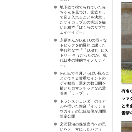
地下鉄で捨てられていた赤
ちゃんを見つけ、家族とし
て迎え入れることを決意し
たゲイカップルの実話を描
いた絵本『ぼくらのサブウ
ェイベイビー』
永易さんがLGBTQの様々な
トピックを網羅的に綴った
事典的な本『「LGBT」ヒス
トリー そうだったのか、現
代日本の性的マイノリティ
ー』
Netflixで今月いっぱい観るこ
とができる貴重なインドの
ゲイ映画：週末の数日間を
描いたロマンチックな恋愛
有名
映画『ラ（ブ）』
ラァ
トランスジェンダーのリア
と出
ルを描いた舞台『イッショ
ウガイ』の記録映像が期間
素晴
限定公開
宮沢賢治の保阪嘉内への思
いをテーマにしたパフォー