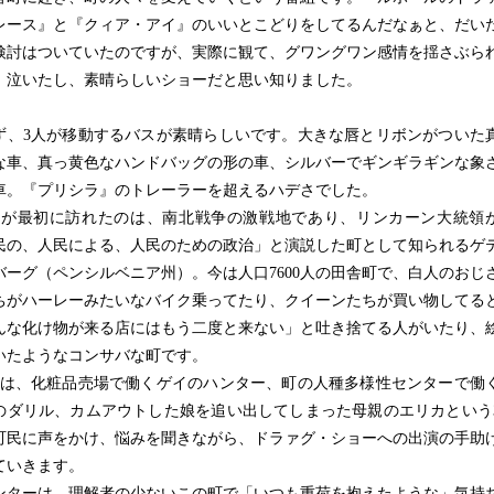
レース』と『クィア・アイ』のいいとこどりをしてるんだなぁと、だい
検討はついていたのですが、実際に観て、グワングワン感情を揺さぶら
、泣いたし、素晴らしいショーだと思い知りました。
、3人が移動するバスが素晴らしいです。大きな唇とリボンがついた
な車、真っ黄色なハンドバッグの形の車、シルバーでギンギラギンな象
車。『プリシラ』のトレーラーを超えるハデさでした。
が最初に訪れたのは、南北戦争の激戦地であり、リンカーン大統領
民の、人民による、人民のための政治」と演説した町として知られるゲ
バーグ（ペンシルベニア州）。今は人口7600人の田舎町で、白人のおじ
ちがハーレーみたいなバイク乗ってたり、クイーンたちが買い物してる
んな化け物が来る店にはもう二度と来ない」と吐き捨てる人がいたり、
いたようなコンサバな町です。
は、化粧品売場で働くゲイのハンター、町の人種多様性センターで働
のダリル、カムアウトした娘を追い出してしまった母親のエリカという
町民に声をかけ、悩みを聞きながら、ドラァグ・ショーへの出演の手助
ていきます。
ターは、理解者の少ないこの町で「いつも重荷を抱えたような」気持