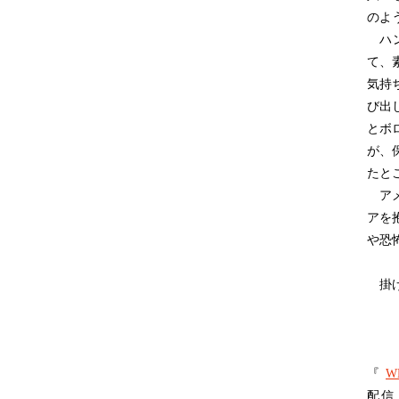
のよ
ハン
て、
気持
び出
とボ
が、
たと
アメ
アを
や恐
掛け
『
W
配信：