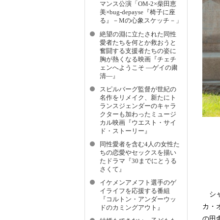
マンス公演「OM-2×柴田恵
美×bug-depayse『椅子に座
る』－Mの心象スケッチ－」
絶望の淵に立たされた同性
愛者たちを何とか救おうと
奮闘する支援者たちの姿に
胸が熱くなる映画『チェチ
ェンへようこそ ―ゲイの粛
清―』
スピルバーグ監督が世紀の
名作をリメイク、新たにト
ランスジェンダーのキャラ
クターも加わったミュージ
カル映画『ウエスト・サイ
ド・ストーリー』
同性愛者を含む4人の女性た
ちの恋愛やセックスを描い
たドラマ『30までにとうる
さくて』
イケメンアメフト選手のゲ
イライフを応援する番組
シャ
『コルトン・アンダーウッ
カ・
ドのカミングアウト』
の田