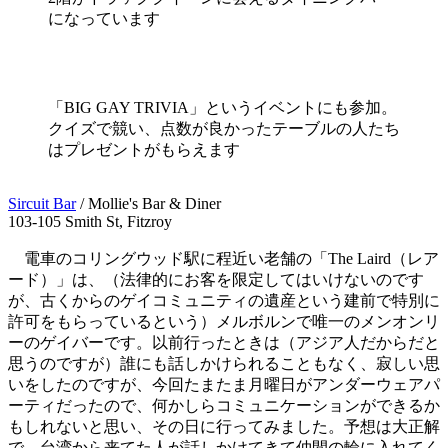
になっています
「BIG GAY TRIVIA」というイベントにも参加。
クイズで競い、点数が良かったテーブルの人たち
はプレゼントがもらえます
Sircuit Bar
/ Mollie's Bar & Diner
103-105 Smith St, Fitzroy
電車のコリングウッド駅に程近い老舗の「The Laird（レア
ード）」は、（法律的にお客を限定してはいけないのです
が、古くからのゲイコミュニティの遺産という建前で特別に
許可をもらっているという）メルボルンで唯一のメンオンリ
ーのゲイバーです。以前行ったときは（アジア人だからだと
思うのですが）誰にも話しかけられることもなく、寂しい思
いをしたのですが、今回たまたま月曜日がアンダーウェアパ
ーティだったので、何かしらコミュニケーションができるか
もしれないと思い、その日に行ってみました。予想は大正解
で、台湾から来てた人が話しかけてきて仲間の輪に入れてく