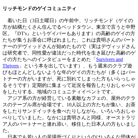
リッチモンドのゲイコミュニティ
着いた日（3日土曜日）の午前中、リッチモンド（ゲイの
方が結構たくさん住んでるベッドタウン。東京で言うと中野
区。『DT's』というゲイバーもあります）の高齢のゲイの方
たちが集うお茶会に呼ばれました。これは貴明さんのパート
ナーのデヴィッドさんが始めたもので（実はデヴィッドさん
は研究者で、同性愛が違法だった時代を生き延びた高齢のゲ
イの方たちへのインタビューをまとめた「
Survivers and
Thrivers
」という本を出しています）、もう週末のクラブ遊
びもほとんどしないような年のゲイの方たちが（多くはパー
トナーの方がいますが、死に別れてしまった方もいらっしゃ
るそうです）定期的に集まって近況を報告したりおしゃべり
をしたりする、地域のコミュニティイベントです。
アジア系の方が経営している素敵なカフェの、屋外のテラ
スのテーブル席が会場です。10人以上の方たちが集い、お茶
をしたりサンドイッチを食べたりしながら、いろいろおしゃ
べりしていました。なかには貴明さんと同様、オーストラリ
ア人のパートナーと連れ添い、移住した日本人の方もいまし
た。
日本でも若い人の居場所づくりというのはいろんな団体が