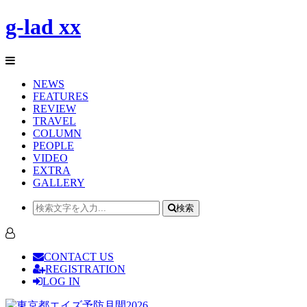
g-lad xx
NEWS
FEATURES
REVIEW
TRAVEL
COLUMN
PEOPLE
VIDEO
EXTRA
GALLERY
検索
CONTACT US
REGISTRATION
LOG IN