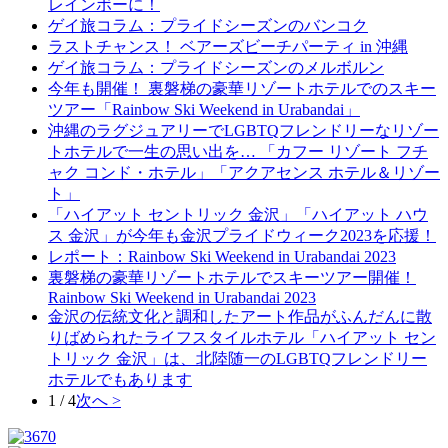
レインボーに！
ゲイ旅コラム：プライドシーズンのバンコク
ラストチャンス！ ベアーズビーチパーティ in 沖縄
ゲイ旅コラム：プライドシーズンのメルボルン
今年も開催！ 裏磐梯の豪華リゾートホテルでのスキー
ツアー「Rainbow Ski Weekend in Urabandai」
沖縄のラグジュアリーでLGBTQフレンドリーなリゾー
トホテルで一生の思い出を… 「カフー リゾート フチ
ャク コンド・ホテル」「アクアセンス ホテル＆リゾー
ト」
「ハイアット セントリック 金沢」「ハイアット ハウ
ス 金沢」が今年も金沢プライドウィーク2023を応援！
レポート：Rainbow Ski Weekend in Urabandai 2023
裏磐梯の豪華リゾートホテルでスキーツアー開催！
Rainbow Ski Weekend in Urabandai 2023
金沢の伝統文化と調和したアート作品がふんだんに散
りばめられたライフスタイルホテル「ハイアット セン
トリック 金沢」は、北陸随一のLGBTQフレンドリー
ホテルでもあります
1 / 4
次へ >