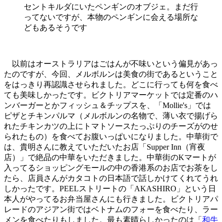
セントキルダにいたペンギンのオブジェ。まだ行
ってないですが、本物のペンギンに会える場所な
どもあるそうです
以前はオーストラリアはごはんが不味いという偏見があっ
たのですが、今回、メルボルンは美食の街であるということ
をはっきり再認識させられました。どこに行っても何を食べ
ても美味しかったです。ビクトリアマーケットでは定番のハ
ンバーガーとかフィッシュ＆チップスを、「Mollie's」では
ピザとチキンパルマ（メルボルンの名物で、薄い衣で揚げら
れたチキンカツの上にトマトソースたっぷりのチーズがのせ
られたもの）を食べてお腹いっぱいになりました。中華街で
は、貴明さんに教えていただいたお店「Supper Inn（宵夜
店）」で絶品の中華をいただきました。中華街のKマートが
入ってるショッピングモールの中の香港系のお店でお茶をし
たら、店員さんがカタコトの日本語で話しかけてくれてうれ
しかったです。PEELストリートの「AKASHIRO」という日
本人がやってるお弁当屋さんにも行きました。ビクトリアパ
レードのアジアン街ではベトナムのフォーを食べたり、ラー
メンを食べたりもしました。最も素晴らしかったのは「
和牛