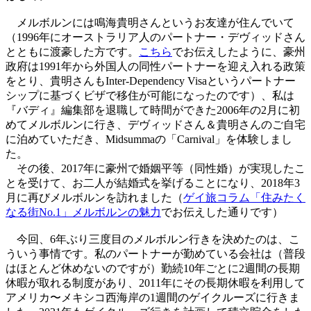
メルボルンには鳴海貴明さんというお友達が住んでいて
（1996年にオーストラリア人のパートナー・デヴィッドさん
とともに渡豪した方です。
こちら
でお伝えしたように、豪州
政府は1991年から外国人の同性パートナーを迎え入れる政策
をとり、貴明さんもInter-Dependency Visaというパートナー
シップに基づくビザで移住が可能になったのです）、私は
『バディ』編集部を退職して時間ができた2006年の2月に初
めてメルボルンに行き、デヴィッドさん＆貴明さんのご自宅
に泊めていただき、Midsummaの「Carnival」を体験しまし
た。
その後、2017年に豪州で婚姻平等（同性婚）が実現したこ
とを受けて、お二人が結婚式を挙げることになり、2018年3
月に再びメルボルンを訪れました（
ゲイ旅コラム「住みたく
なる街No.1」メルボルンの魅力
でお伝えした通りです）
今回、6年ぶり三度目のメルボルン行きを決めたのは、こ
ういう事情です。私のパートナーが勤めている会社は（普段
はほとんど休めないのですが）勤続10年ごとに2週間の長期
休暇が取れる制度があり、2011年にその長期休暇を利用して
アメリカ〜メキシコ西海岸の1週間のゲイクルーズに行きま