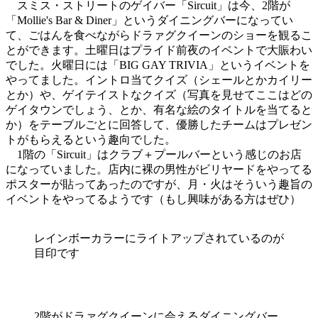
スミス・ストリートのゲイバー「Sircuit」は今、2階が
「Mollie's Bar & Diner」というダイニングバーになってい
て、ごはんを食べながらドラァグクイーンのショーを観るこ
とができます。土曜日はプライド前夜のイベントで大賑わい
でした。火曜日には「BIG GAY TRIVIA」というイベントを
やってました。イントロ当てクイズ（シェールとかカイリー
とか）や、ゲイテイストなクイズ（写真を見せてここはどの
ゲイタウンでしょう、とか、有名な絵のタイトルを当てると
か）をテーブルごとに回答して、優勝したチームはプレゼン
トがもらえるという趣向でした。
1階の「Sircuit」はクラブ＋プールバーという感じのお店
になっていました。店内に裸の男性がビリヤードをやってる
ポスターが貼ってあったのですが、月・火はそういう趣旨の
イベントをやってるようです（もし興味がある方はぜひ）
レインボーカラーにライトアップされているのが
目印です
2階がドラァグクイーンに会えるダイニングバー