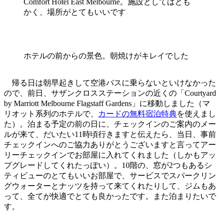
Comfort Hotel East Melbourne。施設としてはとも
かく、場所がとてもいいです
ホテルの前からの景色。朝焼けがキレイでした
帰る日は朝早起きして空港バスに乗らないといけなかった
ので、前日、サザンクロスステーションの近くの「Courtyard
by Marriott Melbourne Flagstaff Gardens」に移動しました（マ
リオット系列のホテルで、
カードの無料宿泊特典
を使えまし
た）。泊まる予定の前の日に、チェックインのご案内のメー
ルが来て、だいたい11時頃行きますと伝えたら、当日、事前
チェックインへのご協力ありがとうございますと言ってアー
リーチェックインでお部屋に入れてくれました（しかもアッ
プグレードしてくれたっぽい）。10階の、窓が2つもあるシ
ティビューのとてもいいお部屋で、サービスでスパークリン
グウォーターとナッツを持って来てくれたりして、ジムもあ
って、全てが快適でとても良かったです。また泊まりたいで
す。