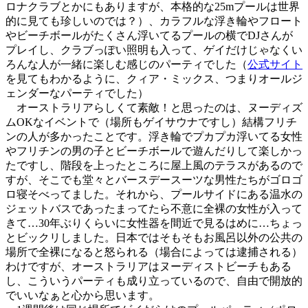
ロナクラブとかにもありますが、本格的な25mプールは世界
的に見ても珍しいのでは？）、カラフルな浮き輪やフロート
やビーチボールがたくさん浮いてるプールの横でDJさんが
プレイし、クラブっぽい照明も入って、ゲイだけじゃなくい
ろんな人が一緒に楽しむ感じのパーティでした（
公式サイト
を見てもわかるように、クィア・ミックス、つまりオールジ
ェンダーなパーティでした）
オーストラリアらしくて素敵！と思ったのは、ヌーディズ
ムOKなイベントで（場所もゲイサウナですし）結構フリチ
ンの人が多かったことです。浮き輪でプカプカ浮いてる女性
やフリチンの男の子とビーチボールで遊んだりして楽しかっ
たですし、階段を上ったところに屋上風のテラスがあるので
すが、そこでも堂々とバースデースーツな男性たちがゴロゴ
ロ寝そべってました。それから、プールサイドにある温水の
ジェットバスであったまってたら不意に全裸の女性が入って
きて…30年ぶりくらいに女性器を間近で見るはめに…ちょっ
とビックリしました。日本ではそもそもお風呂以外の公共の
場所で全裸になると怒られる（場合によっては逮捕される）
わけですが、オーストラリアはヌーディストビーチもある
し、こういうパーティも成り立っているので、自由で開放的
でいいなぁと心から思います。