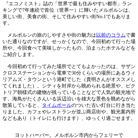
『エコノミスト』誌の「世界で最も住みやすい都市」ラン
キングで7年連続で首位（世界一）に輝いたメルボルンは、
美しい街、美食の街、そして住みやすい街No.1でもありま
す。
メルボルンの旅のしやすさや街の魅力は
以前のコラム
で書
いた通りなのですが、せっかくなので、今回初めて行った場
所や、今回食べて美味しかったもの、泊まったホテルなどを
ご紹介します。
今回初めて行ってみた場所でとてもよかったのは、サザン
クロスステーションから電車で30分くらいの場所にあるウィ
リアムズ・タウンという港町でした（貴明さんがオススメし
てくれました）。シティを対岸から眺められる絶景や、ビク
トリア朝様式の建物が残っていることなどで人気の観光地で
す。海鳥がたくさんいる浜辺沿いを雄大な景色を眺めながら
散策していると、
タイムボール
のついた古い灯台に行き当た
りました。カフェやレストランが並ぶ商店街や、観光案内所
などもあり（トイレにも行けます）、ゆっくり過ごせます。
ヨットハーバー。メルボルン市内からフェリーで