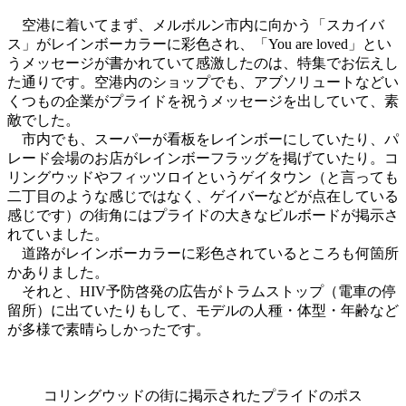
空港に着いてまず、メルボルン市内に向かう「スカイバ
ス」がレインボーカラーに彩色され、「You are loved」とい
うメッセージが書かれていて感激したのは、特集でお伝えし
た通りです。空港内のショップでも、アブソリュートなどい
くつもの企業がプライドを祝うメッセージを出していて、素
敵でした。
市内でも、スーパーが看板をレインボーにしていたり、パ
レード会場のお店がレインボーフラッグを掲げていたり。コ
リングウッドやフィッツロイというゲイタウン（と言っても
二丁目のような感じではなく、ゲイバーなどが点在している
感じです）の街角にはプライドの大きなビルボードが掲示さ
れていました。
道路がレインボーカラーに彩色されているところも何箇所
かありました。
それと、HIV予防啓発の広告がトラムストップ（電車の停
留所）に出ていたりもして、モデルの人種・体型・年齢など
が多様で素晴らしかったです。
コリングウッドの街に掲示されたプライドのポス