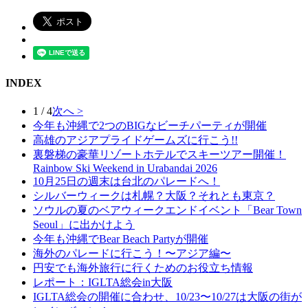
INDEX
1 / 4
次へ >
今年も沖縄で2つのBIGなビーチパーティが開催
高雄のアジアプライドゲームズに行こう!!
裏磐梯の豪華リゾートホテルでスキーツアー開催！
Rainbow Ski Weekend in Urabandai 2026
10月25日の週末は台北のパレードへ！
シルバーウィークは札幌？大阪？それとも東京？
ソウルの夏のベアウィークエンドイベント「Bear Town
Seoul」に出かけよう
今年も沖縄でBear Beach Partyが開催
海外のパレードに行こう！〜アジア編〜
円安でも海外旅行に行くためのお役立ち情報
レポート：IGLTA総会in大阪
IGLTA総会の開催に合わせ、10/23〜10/27は大阪の街が