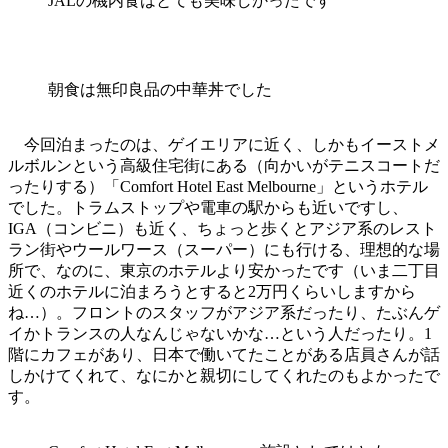
JALの機内食はとても美味しかったです
朝食は無印良品の中華丼でした
今回泊まったのは、ゲイエリアに近く、しかもイーストメ
ルボルンという高級住宅街にある（向かいがテニスコートだ
ったりする）「Comfort Hotel East Melbourne」というホテル
でした。トラムストップや電車の駅からも近いですし、
IGA（コンビニ）も近く、ちょっと歩くとアジア系のレスト
ラン街やウールワース（スーパー）にも行ける、理想的な場
所で、なのに、東京のホテルより安かったです（いま二丁目
近くのホテルに泊まろうとすると2万円くらいしますから
ね…）。フロントのスタッフがアジア系だったり、たぶんゲ
イかトランスの人なんじゃないかな…という人だったり。1
階にカフェがあり、日本で働いてたことがある店員さんが話
しかけてくれて、なにかと親切にしてくれたのもよかったで
す。