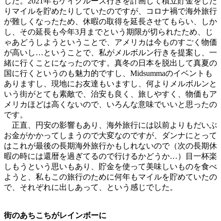
した。2021年もゲイクルーズ行きを計画して積立貯金をした
りマイルを貯めたりしていたのですが、コロナ禍で海外旅行
が難しくなったため、休暇の取得を延長させてもらい、しか
し、その延長も今年3月までという期限が切られたため、じ
ゃあどうしようということで、アメリカは今ものすごく物価
が高いし…ということで、私がメルボルン行きを提案し、一
緒に行くことになったのです。真冬の日本を脱出して真夏の
国に行くというのも魅力的ですし、Midsummaのイベントも
ありますし、現地にお友達もいますし、何よりメルボルンと
いう街がとても素敵で、治安も良く、旅しやすく、物価もア
メリカほどは高くないので、いろんな意味でいいと思ったの
です。
正直、円安の影響もあり、海外旅行には以前よりもだいぶ
お金がかかってしまうので大変なのですが、ダンナにとって
はこれが最後の長期海外旅行かもしれないので（次の長期休
暇の時には還暦を過ぎてるので行けるかどうか…）目一杯楽
しもうという思いもあり、貯金を使って美味しいものを食べ
ようと、私もこの旅行のために何年もマイルを貯めていたの
で、それぞれに出しあって、という感じでした。
街のあちこちがレインボーに