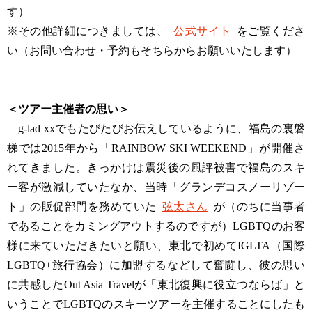
す）
※その他詳細につきましては、
公式サイト
をご覧くださ
い（お問い合わせ・予約もそちらからお願いいたします）
＜ツアー主催者の思い＞
g-lad xxでもたびたびお伝えしているように、福島の裏磐
梯では2015年から「RAINBOW SKI WEEKEND」が開催さ
れてきました。きっかけは震災後の風評被害で福島のスキ
ー客が激減していたなか、当時「グランデコスノーリゾー
ト」の販促部門を務めていた
弦太さん
が（のちに当事者
であることをカミングアウトするのですが）LGBTQのお客
様に来ていただきたいと願い、東北で初めてIGLTA（国際
LGBTQ+旅行協会）に加盟するなどして奮闘し、彼の思い
に共感したOut Asia Travelが「東北復興に役立つならば」と
いうことでLGBTQのスキーツアーを主催することにしたも