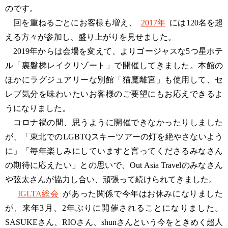
のです。
回を重ねるごとにお客様も増え、
2017年
には120名を超
える方々が参加し、盛り上がりを見せました。
2019年からは会場を変えて、よりゴージャスな5つ星ホテ
ル「裏磐梯レイクリゾート」で開催してきました。本館の
ほかにラグジュアリーな別館「猫魔離宮」も使用して、セ
レブ気分を味わいたいお客様のご要望にもお応えできるよ
うになりました。
コロナ禍の間、思うように開催できなかったりしました
が、「東北でのLGBTQスキーツアーの灯を絶やさないよう
に」「毎年楽しみにしていますと言ってくださるみなさん
の期待に応えたい」との思いで、Out Asia Travelのみなさん
や弦太さんが協力し合い、頑張って続けられてきました。
IGLTA総会
があった関係で今年はお休みになりました
が、来年3月、2年ぶりに開催されることになりました。
SASUKEさん、RIOさん、shunさんという今をときめく超人