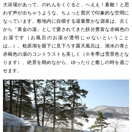
大浴場があって、のれんをくぐると、へええ！素敵！と思
わず声が出ちゃうような、ちょっと贅沢で印象的な空間に
なっています。敷地内に自噴する湯量豊かな源泉は、古く
から「黄金の湯」として愛されてきた鉄分豊富な赤褐色の
お湯です（お風呂のお湯が透明じゃないということ
は…）。桧原湖を眼下に見下ろす露天風呂は、湖水の青と
赤褐色の湯のコントラストも美しく（※冬季は雪景色とな
ります）、絶景を眺めながら、ゆったりと癒しの時を過ご
せます。