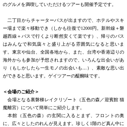
のグルメを満喫していただけるツアーも開催予定です。
二丁目からチャーターバスが出ますので、ホテルやスキ
ー場まで楽々移動でき（しかも往復で12000円。新幹線＋磐
越西線＋バスで行くより断然安くて楽です）、帰りのバス
はみんなで和気藹々と盛り上がる雰囲気になると思いま
す。東京や仙台、全国各地から、また、台湾や香港辺りの
海外からも参加が予想されますので、いろんな出会いがあ
り（もしかしたら一生モノの出会いも…）、素敵な思い出
ができると思います。ゲイツアーの醍醐味です。
＜会場のご紹介＞
会場となる裏磐梯レイクリゾート（五色の森／迎賓館 猫
魔離宮）について簡単にご紹介します。
本館（五色の森）の玄関に入るとまず、フロントの奥
に、広々としたのれんが見えます。珍しく1階のど真ん中に