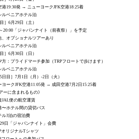
港19:30発 → ニューヨークJFK空港18:25着
シルベニアホテル泊
目］6月29日（土）
00～20:00「ジャパンナイト（前夜祭）」を予定
他、オプショナルツアーあり
シルベニアホテル泊
目］6月30日（日）
夕方：プライドマーチ参加（TRPフロートで歩けます）
シルベニアホテル泊
5日目］7月1日（月）-2日（火）
ヨークJFK空港11:05発 → 成田空港7月2日15:25着
アーに含まれるもの》
復JAL便の航空運賃
港〜ホテル間の貸切バス
テル3泊の宿泊費
月29日「ジャパンナイト」会費
RPオリジナルTシャツ
RPフロートへの参加パス