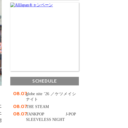
SCHEDULE
08.07
globe nite ’26 ／ケツメイシ
ナイト
08.07
に
THE STEAM
08.07
エ
TANKPOP J-POP
SLEEVELESS NIGHT
想