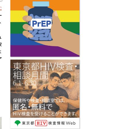
C
ー
ト
、
ュ
安
よ
ア