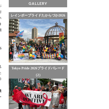
GALLERY
ぶ
街
レインボープライドたからづか2026
ホ
ヨ
期
、
6
。
込
Tokyo Pride 2026プライドパレード
た
（2）
力
機
ー