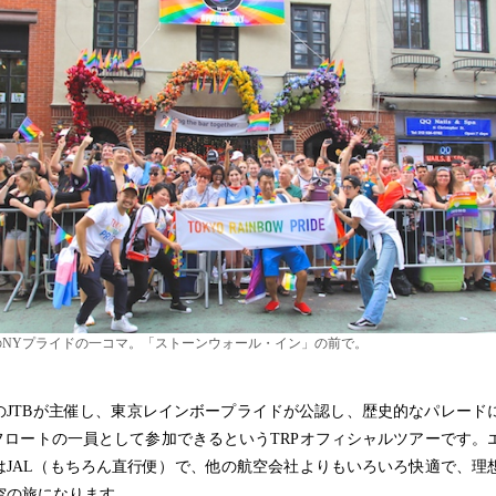
のNYプライドの一コマ。「ストーンウォール・イン」の前で。
JTBが主催し、東京レインボープライドが公認し、歴史的なパレード
Pフロートの一員として参加できるというTRPオフィシャルツアーです。
はJAL（もちろん直行便）で、他の航空会社よりもいろいろ快適で、理
空の旅になります。