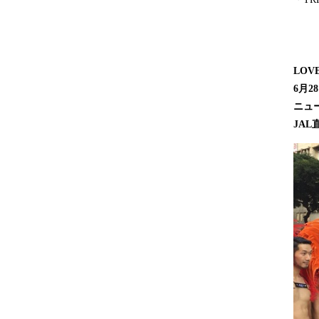
LOV
6月2
ニュ
JA