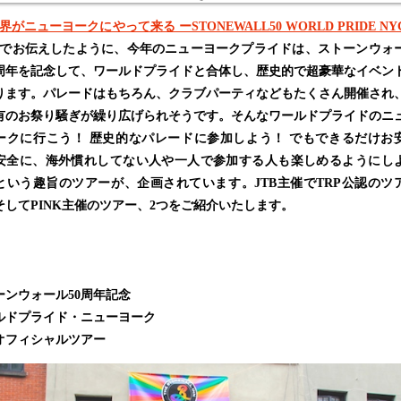
界がニューヨークにやって来る ーSTONEWALL50 WORLD PRIDE NY
でお伝えしたように、今年のニューヨークプライドは、ストーンウォ
0周年を記念して、ワールドプライドと合体し、歴史的で超豪華なイベン
ります。パレードはもちろん、クラブパーティなどもたくさん開催され
有のお祭り騒ぎが繰り広げられそうです。そんなワールドプライドのニ
ークに行こう！ 歴史的なパレードに参加しよう！ でもできるだけお
安全に、海外慣れしてない人や一人で参加する人も楽しめるようにし
という趣旨のツアーが、企画されています。JTB主催でTRP公認のツ
そしてPINK主催のツアー、2つをご紹介いたします。
ーンウォール50周年記念
ルドプライド・ニューヨーク
Pオフィシャルツアー