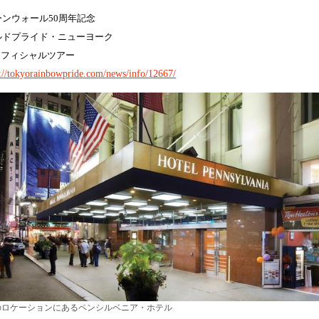
ーンウォール50周年記念
ルドプライド・ニューヨーク
オフィシャルツアー
s://tokyorainbowpride.com/news/info/12667/
のロケーションにあるペンシルベニア・ホテル