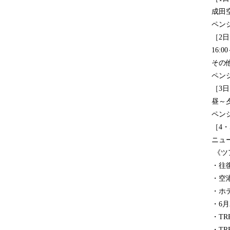
成田空
ペン
［2日
16:
その
ペン
［3日
昼～
ペン
［4・
ニュー
《ツ
・往
・空
・ホ
・6
・T
・T