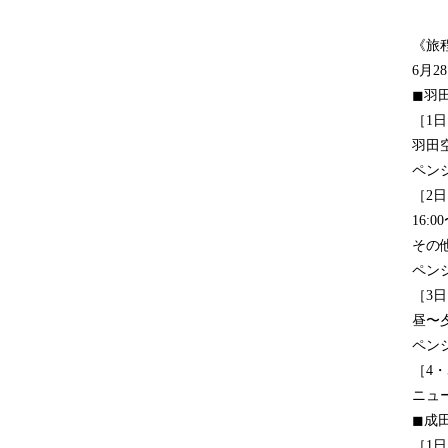
《旅
6月2
◼︎
［1日
羽田空
ペン
［2日
16:
その
ペン
［3日
昼〜
ペン
［4
ニュー
◼︎
［1日