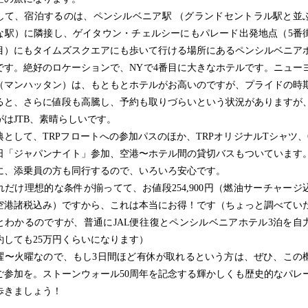
て、宿泊するのは、ペンシルベニア駅 （グランドセントラル駅と並
な駅）に隣接し、ゲイタウン・チェルシーにもパレード出発地点（5番
丁目）にもタイムズスクエアにも歩いて行ける場所にあるペンシルベニア
です。絶好のロケーションで、NYで4番目に大きなホテルです。ニュー
（マンハッタン）は、もともとホテルがお高いのですが、プライドの時
ると、さらに値段も高騰し、予約も取りづらいという状況がありますが
がはJTB、素晴らしいです。
として、TRPフロートへの参加パスのほか、TRPオリジナルTシャツ、
9日「ジャパンナイト」参加、空港〜ホテル間の貸切バスもついています
に、添乗員の方も同行するので、いろいろ安心です。
だけ理想的な条件が揃ってて、お値段254,900円（燃油サーチャージ
空港諸税込み）ですから、これは本当にお得！です（ちょっと調べてい
とわかるのですが、普通にJAL便往復とペンシルベニアホテル3泊を自
約しても25万円くらいになります）
〜火曜なので、もし3日間ほど有休が取れるという方は、ぜひ、この
ご参加を。ストーンウォール50周年を記念する輝かしくも歴史的なパレ
歩きましょう！