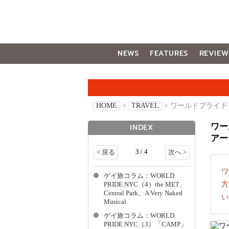
NEWS
FEATURES
REVIEW
GALLERY
HOME
>
TRAVEL
> ワールドプライ
ワー
INDEX
アー
3 / 4
< 戻る
次へ >
ワ
ゲイ旅コラム：WORLD
方
PRIDE NYC（4）the MET、
Central Park、A Very Naked
い
Musical
ゲイ旅コラム：WORLD
PRIDE NYC（3）「CAMP」