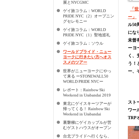
展とNYCGMC
「世
ゲイ旅コラム：WORLD
PRIDE NYC（2）オープニン
ー」
グセレモニー
ル5
ゲイ旅コラム：WORLD
にな
PRIDE NYC（1）聖地巡礼
未曾
ゲイ旅コラム：ソウル
ーヨ
ワールドプライド・ニュー
く、
ヨークに行きたい方へオス
スメのツアー
う！
世界がニューヨークにやっ
ー、
て来る ーSTONEWALL50
WORLD PRIDE NYCー
レポート：Rainbow Ski
Weekend in Urabandai 2019
スト
東北にゲイスキーツアーが
帰ってくる！ Rainbow Ski
ワー
Weekend in Urabandai
TR
裏磐梯にゲイカップルが営
むゲストハウスがオープン
台北プライドへ行くなら、