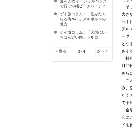
夏を先取り！ ジャルパック
で行く沖縄ビーチパーティ
そし
大き
ゲイ旅コラム：「住みたく
なる街No.1」メルボルンの
26
魅力
テル
ゲイ旅コラム：「天国にい
ーク
ちばん近い国」トルコ
とな
さす
< 戻る
次へ >
3 / 4
特典
月2
さら
これ
み、
だく
で予
金曜
会に
ドを