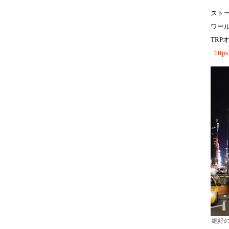
スト
ワー
TRP
http
絶好