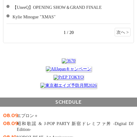
【UneeQ】OPENING SHOW＆GRAND FINALE
Kylie Minogue "XMAS"
次へ >
1 / 20
SCHEDULE
08.09
エプロン＋
08.09
昭和歌謡 & J-POP PARTY 新宿ドレミファ丼 -Digital DJ
Edition-