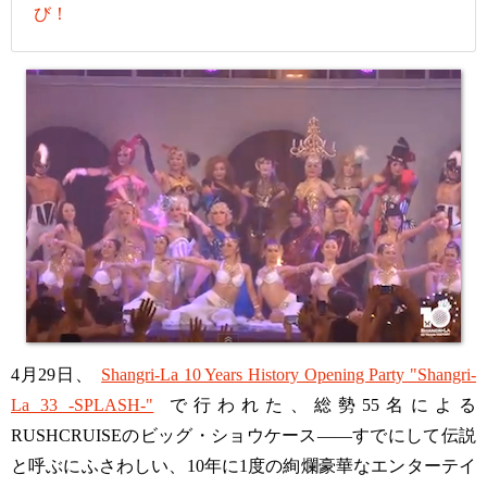
び！
4月29日、
Shangri-La 10 Years History Opening Party "Shangri-
La 33 -SPLASH-"
で行われた、総勢55名による
RUSHCRUISEのビッグ・ショウケース——すでにして伝説
と呼ぶにふさわしい、10年に1度の絢爛豪華なエンターテイ