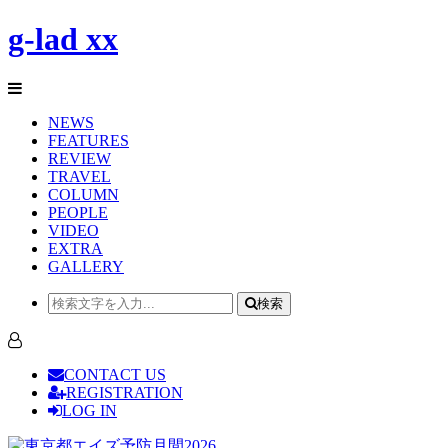
g-lad xx
NEWS
FEATURES
REVIEW
TRAVEL
COLUMN
PEOPLE
VIDEO
EXTRA
GALLERY
検索
CONTACT US
REGISTRATION
LOG IN