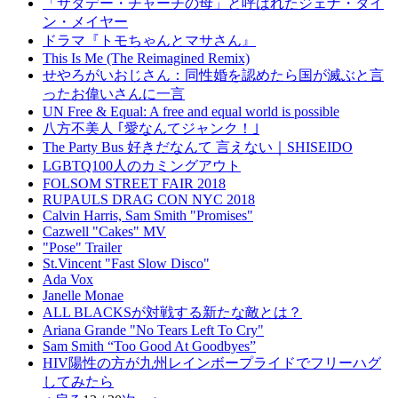
「サタデー・チャーチの母」と呼ばれたジェナ・タイ
ン・メイヤー
ドラマ『トモちゃんとマサさん』
This Is Me (The Reimagined Remix)
せやろがいおじさん：同性婚を認めたら国が滅ぶと言
ったお偉いさんに一言
UN Free & Equal: A free and equal world is possible
八方不美人 ｢愛なんてジャンク！｣
The Party Bus 好きだなんて 言えない｜SHISEIDO
LGBTQ100人のカミングアウト
FOLSOM STREET FAIR 2018
RUPAULS DRAG CON NYC 2018
Calvin Harris, Sam Smith "Promises"
Cazwell "Cakes" MV
"Pose" Trailer
St.Vincent "Fast Slow Disco"
Ada Vox
Janelle Monae
ALL BLACKSが対戦する新たな敵とは？
Ariana Grande "No Tears Left To Cry"
Sam Smith “Too Good At Goodbyes”
HIV陽性の方が九州レインボープライドでフリーハグ
してみたら