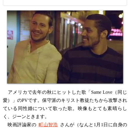
アメリカで去年の秋にヒットした歌「Same Love（同じ
愛）」のPVです。保守派のキリスト教徒たちから攻撃され
ている同性婚について歌った歌。映像もとても素晴らし
く、ジーンときます。
映画評論家の
町山智浩
さんが（なんと1月1日に自身の