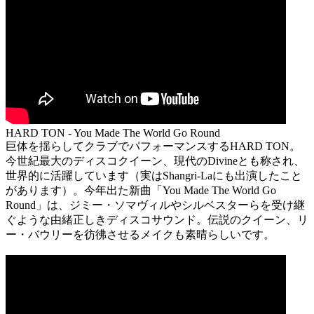
HARD TON - You Made The World Go Round
巨体を揺らしてクラブでパフォーマンスするHARD TON。
今世紀最大のディスコクイーン、現代のDivineとも称され、
世界的に活躍しています（実はShangri-Laにも出演したこと
があります）。今年出た新曲「You Made The World Go
Round」は、ジミー・ソマヴィルやシルベスターらを受け継
ぐような由緒正しきディスコサウンド。伝説のクイーン、リ
ー・バウリーを彷彿させるメイクも素晴らしいです。