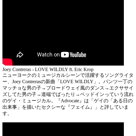
Joey Contreras - LOVE WILDLY ft. Eric Krop
ニューヨークのミュージカルシーンで活躍するソングライタ
ー、Joey Contrerasの新曲「LOVE WILDLY」。パンツ一丁の
マッチョな男の子→ブロードウェイ風のダンス→エクササイ
ズしてた男の子→道端でばったり→ベッドインっていう流れ
のゲイ・ミュージカル。『Advocate』は「ゲイの「ある日の
出来事」を描いたセクシーな『フェイム』」と評していま
す。