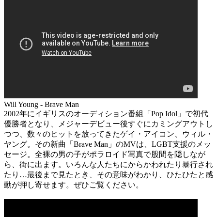
Will Young - Brave Man
2002年にイギリスのオーディション番組「Pop Idol」で初代
優勝者となり、メジャーデビュー後すぐにカミングアウトし
つつ、数々のヒットを放ってきたゲイ・アイコン、ウィル・
ヤング。その新曲「Brave Man」のMVは、LGBT支援のメッ
セージ。全裸の男の子がポラロイド写真で股間を隠しなが
ら、街に出ます。いろんな人たちにからかわれたり暴行され
たり…最後まで見たとき、その意味がわかり、ひたひたと感
動が押し寄せます。ぜひご覧ください。