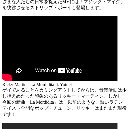
ざまな人たちの日常を捉えたMVには「マジック・マイク」
を彷彿させるストリップ・ボーイも登場します。
Ricky Martin - La Mordidita ft. Yotuel
ゲイであることをカミングアウトしてからは、音楽活動は少
し控えめだった印象のあるリッキー・マーティン。しかし、
今回の新曲「La Mordidita」は、以前のような、熱いラテン
テイスト全開なポップ・チューン。リッキーはまだまだ現役
です！