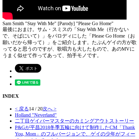
Sam Smith "Stay With Me" [Parody] "Please Go Home"
最後におまけ。サム・スミスの「Stay With Me（行かない
で、そばにいて）」をパロディにした「Please Go Home（お
願いだから帰って）」をご紹介します。たぶんゲイの方が歌
ってると思うのですが、歌唱力も大したもので、あのMVに
うまく似せて作ってあって、拍手モノです。
INDEX
< 戻る
14 / 20
次へ >
Holland "Neverland"
二丁目ゲイバーマスターのカミングアウトストーリー
P&Gが平昌2018冬季五輪に向けて制作したCM「Thank
You, Mom」のフルバージョンで、ゲイの少年がフィー