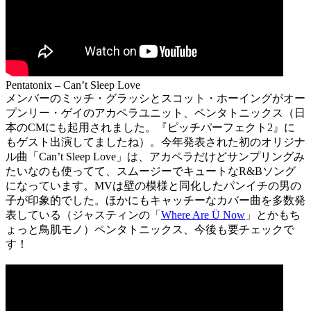
Pentatonix – Can’t Sleep Love
メンバーのミッチ・グラッシとスコット・ホーイングがオー
プンリー・ゲイのアカペラユニット、ペンタトニックス（日
本のCMにも起用されました。『ピッチパーフェクト2』に
もゲスト出演してましたね）。今年発表された初のオリジナ
ル曲「Can’t Sleep Love」は、アカペラだけどサンプリングみ
たいなのも使ってて、スムージーでキュートなR&Bソング
になっています。MVは壁の模様と同化したパンイチの男の
子が印象的でした。ほかにもキャッチーなカバー曲を多数発
表している（ジャスティンの「
Where Are Ü Now
」とかもち
ょっと鳥肌モノ）ペンタトニックス、今後も要チェックで
す！