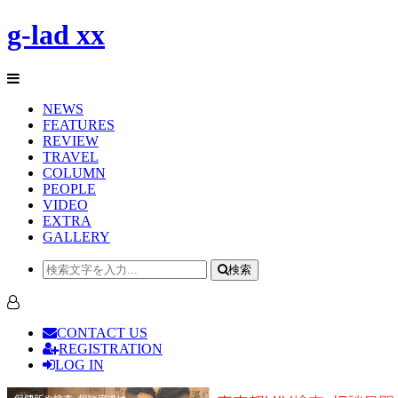
g-lad xx
NEWS
FEATURES
REVIEW
TRAVEL
COLUMN
PEOPLE
VIDEO
EXTRA
GALLERY
検索
CONTACT US
REGISTRATION
LOG IN