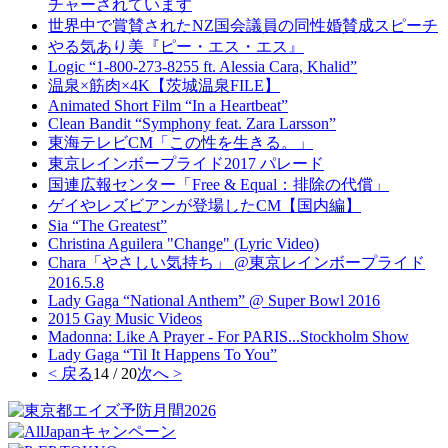
チャーされています
世界中で賞賛されたNZ国会議員の同性婚賛成スピーチ
やる気あり美『ピー・エス・エス』
Logic “1-800-273-8255 ft. Alessia Cara, Khalid”
温泉×筋肉×4K【茨城温泉FILE】
Animated Short Film “In a Heartbeat”
Clean Bandit “Symphony feat. Zara Larsson”
東海テレビCM「この性を生きる。」
東京レインボープライド2017 パレード
国連広報センター「Free & Equal：排除の代償」
ゲイやレズビアンが登場したCM【国内編】
Sia “The Greatest”
Christina Aguilera "Change" (Lyric Video)
Chara「やさしい気持ち」 @東京レインボープライド
2016.5.8
‪Lady Gaga “National Anthem‬” @ Super Bowl 2016‬
2015 Gay Music Videos
Madonna: Like A Prayer - For PARIS...Stockholm Show
Lady Gaga “Til It Happens To You”
< 戻る
14 / 20
次へ >