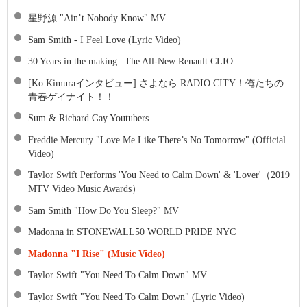
星野源 "Ain’t Nobody Know" MV
Sam Smith - I Feel Love (Lyric Video)
30 Years in the making | The All-New Renault CLIO
[Ko Kimuraインタビュー] さよなら RADIO CITY！俺たちの
青春ゲイナイト！！
Sum & Richard Gay Youtubers
Freddie Mercury "Love Me Like There’s No Tomorrow" (Official
Video)
Taylor Swift Performs 'You Need to Calm Down' & 'Lover'（2019
MTV Video Music Awards）
Sam Smith "How Do You Sleep?" MV
Madonna in STONEWALL50 WORLD PRIDE NYC
Madonna "I Rise" (Music Video)
Taylor Swift "You Need To Calm Down" MV
Taylor Swift "You Need To Calm Down" (Lyric Video)