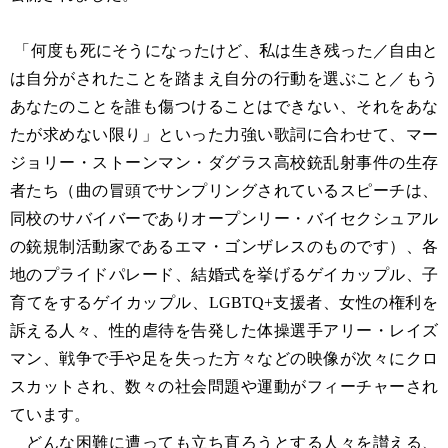
「何度も死にそうになったけど、私は生き残った／自由と
は自分がされたことを踏まえ自分の行動を選ぶこと／もう
あなたのことを誰も傷つけることはできない、それをあな
たが求めない限り」といった力強い歌詞に合わせて、マー
ジョリー・ストーンマン・ダグラス高校銃乱射事件の生存
者たち（曲の冒頭でサンプリングされているスピーチは、
同校のサバイバーでありオープンリー・バイセクシュアル
の銃規制活動家であるエマ・ゴンザレスのものです）、各
地のプライドパレード、結婚式を挙げるゲイカップル、子
育てをするゲイカップル、LGBTQ+支援者、女性の権利を
訴える人々、性的虐待を告発した体操選手アリー・レイズ
マン、戦争で手や足を失った方々などの映像が次々にクロ
スカットされ、数々の社会問題や運動がフィーチャーされ
ています。
どんな困難に遭っても立ち直ろうとする人々を讃える、