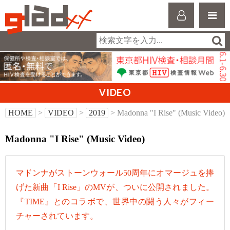
VIDEO
HOME
>
VIDEO
>
2019
> Madonna "I Rise" (Music Video)
Madonna "I Rise" (Music Video)
マドンナがストーンウォール50周年にオマージュを捧
げた新曲「I Rise」のMVが、ついに公開されました。
『TIME』とのコラボで、世界中の闘う人々がフィー
チャーされています。