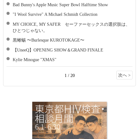
Bad Bunny's Apple Music Super Bowl Halftime Show
"I Wool Survive" A Michael Schmidt Collection
MY CHOICE, MY SAFER セーファーセックスの選択肢は、
ひとつじゃない。
黒蜥蜴 〜Burlesque KUROTOKAGE〜
【UneeQ】OPENING SHOW＆GRAND FINALE
Kylie Minogue "XMAS"
次へ >
1 / 20