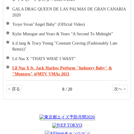
GALA DRAG QUEEN DE LAS PALMAS DE GRAN CANARIA
2020
Troye Sivan"Angel Baby" (Official Video)
Kylie Minogue and Years & Years “A Second To Midnight”
k.d.lang & Tracy Young "Constant Craving (Fashionably Late
Remix)"
Lil Nas X "THATS WHAT I WANT"
Lil Nas X ft. Jack Harlow Perform "Industry Baby" &
"Montero" @MTV VMAs 2021
< 戻る
次へ >
8 / 20