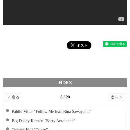
INDEX
8 / 20
< 戻る
次へ >
Pabllo Vittar "Follow Me feat. Rina Sawayama"
Big Daddy Karsten "Barry Antoinette"
Todrick Hall "Queen"