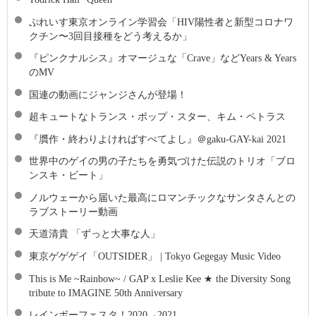
ぷれいす東京オンライン学習会「HIV陽性者と新型コロナワ
クチン〜3回目接種をどう考えるか」
『ピンクナルシス』オマージュな「Crave」などYears & Years
のMV
国連の動画にジャンジさんが登場！
超キュートなトランス・ポップ・スター、キム・ペトラス
『贋作・終わりよければすべてよし』＠gaku-GAY-kai 2021
世界中のゲイの男の子たちを勇気づけた伝説のトリオ「ブロ
ンスキ・ビート」
ノルウェーから届いた最高にロマンチックなサンタさんとの
ラブストーリー動画
天道清貴 「ずっと大事な人」
東京ゲゲゲイ「OUTSIDER」 | Tokyo Gegegay Music Video
This is Me ~Rainbow~ / GAP x Leslie Kee ★ the Diversity Song
tribute to IMAGINE 50th Anniversary
レインボーフェスタ！2020→2021