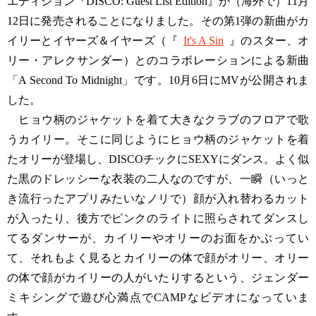
エディション『DISCO: Guest List Edition』が（海外で）11月
12日に発売されることになりました。その第1弾の新曲がカ
イリーとイヤーズ＆イヤーズ（『
It's A Sin
』のスター、オ
リー・アレクサンダー）とのコラボレーションによる新曲
「A Second To Midnight」です。10月6日にMVが公開されま
した。
ヒョウ柄のジャケットを着て大きなクラブのフロアで歌
うカイリー。そこに同じようにヒョウ柄のジャケットを着
たオリーが登場し、DISCOチックにSEXYにダンス。よく似
た黒のドレッシーな衣装の二人なのですが、一瞬（いっと
き流行ったアプリみたいなノリで）顔が入れ替わるカット
が入ったり、後方でピンクのライトに照らされてダンスし
てるダンサーが、カイリーやオリーのお面をかぶってい
て、それもよく見るとカイリーの体で顔がオリー、オリー
の体で顔がカイリーの人がいたりするという、ジェンダー
ミキシングで遊び心満点でCAMPなビデオになっていま