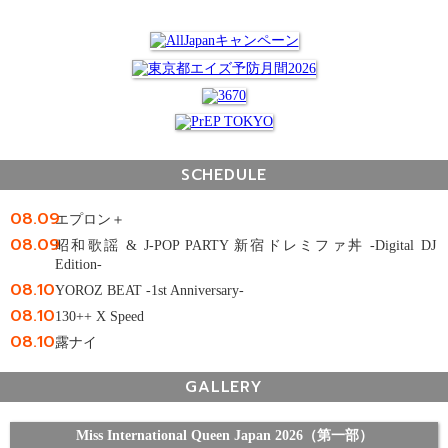
SCHEDULE
08.09
エプロン＋
08.09
昭和歌謡 & J-POP PARTY 新宿ドレミファ丼 -Digital DJ
Edition-
08.10
YOROZ BEAT -1st Anniversary-
08.10
130++ X Speed
08.10
露ナイ
GALLERY
Miss International Queen Japan 2026（第一部）