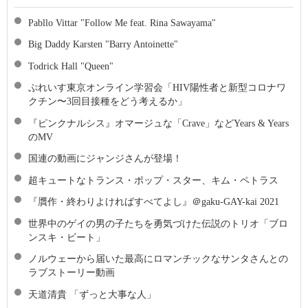
Pabllo Vittar "Follow Me feat. Rina Sawayama"
Big Daddy Karsten "Barry Antoinette"
Todrick Hall "Queen"
ぷれいす東京オンライン学習会「HIV陽性者と新型コロナワ
クチン〜3回目接種をどう考えるか」
『ピンクナルシス』オマージュな「Crave」などYears & Years
のMV
国連の動画にジャンジさんが登場！
超キュートなトランス・ポップ・スター、キム・ペトラス
『贋作・終わりよければすべてよし』＠gaku-GAY-kai 2021
世界中のゲイの男の子たちを勇気づけた伝説のトリオ「ブロ
ンスキ・ビート」
ノルウェーから届いた最高にロマンチックなサンタさんとの
ラブストーリー動画
天道清貴 「ずっと大事な人」