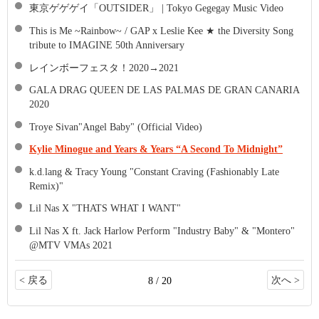
東京ゲゲゲイ「OUTSIDER」 | Tokyo Gegegay Music Video
This is Me ~Rainbow~ / GAP x Leslie Kee ★ the Diversity Song
tribute to IMAGINE 50th Anniversary
レインボーフェスタ！2020→2021
GALA DRAG QUEEN DE LAS PALMAS DE GRAN CANARIA
2020
Troye Sivan"Angel Baby" (Official Video)
Kylie Minogue and Years & Years “A Second To Midnight”
k.d.lang & Tracy Young "Constant Craving (Fashionably Late
Remix)"
Lil Nas X "THATS WHAT I WANT"
Lil Nas X ft. Jack Harlow Perform "Industry Baby" & "Montero"
@MTV VMAs 2021
< 戻る
次へ >
8 / 20