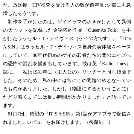
た。放送後、HIV検査を受ける人の数が前年度比4倍にも急
増したそうです。
制作を手がけたのは、ゲイドラマのさきがけとして異例
の大ヒットを記録した金字塔的作品『Queer As Folk』を手
がけたラッセル・T・デイヴィス（ゲイの方です）。『IT’S
A SIN』はラッセル・T・デイヴィス自身の実体験をベース
にしていて、80年代初めのゲイの若者たちの間のエイズへ
の恐怖や混乱を描き出しています。彼は英『Radio Times』
誌に、「私は1981年に（主人公の）リッチーと同じ18歳で
した。そのため、私の中には常にこの問題の核となってい
るものがありました。しかし（物語にするということに）
たどり着くまでには長い時間がかかりました」と語ってい
ます。
8月17日、待望の『IT’S A SIN』第1話がアマプラで配信さ
れました。レビューをお届けします。（後藤純一）