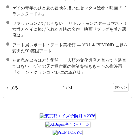
ゲイの青年のひと夏の冒険を描いたセックス絵巻：映画『ド
ランクヌードル』
ファッションだけじゃない！ リトル・モンスターはマスト！
女性とゲイに捧げられた奇跡の名作：映画『プラダを着た悪
魔２』
アート展レポート：テート美術館 ― YBA & BEYOND 世界を
変えた90s英国アート
ため息が出るほど芸術的――人類の文化遺産と言っても過言
ではない、ゲイの天才振付家の偉業を描ききった名作映画
『ジョン・クランコ バレエの革命児』
次へ >
< 戻る
1 / 31