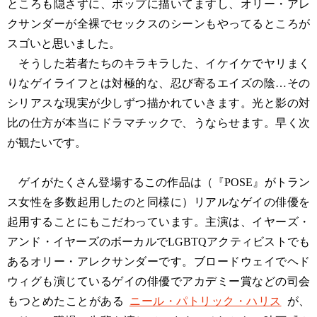
ところも隠さずに、ポップに描いてますし、オリー・アレ
クサンダーが全裸でセックスのシーンもやってるところが
スゴいと思いました。
そうした若者たちのキラキラした、イケイケでヤリまく
りなゲイライフとは対極的な、忍び寄るエイズの陰…その
シリアスな現実が少しずつ描かれていきます。光と影の対
比の仕方が本当にドラマチックで、うならせます。早く次
が観たいです。
ゲイがたくさん登場するこの作品は（『POSE』がトラン
ス女性を多数起用したのと同様に）リアルなゲイの俳優を
起用することにもこだわっています。主演は、イヤーズ・
アンド・イヤーズのボーカルでLGBTQアクティビストでも
あるオリー・アレクサンダーです。ブロードウェイでヘド
ウィグも演じているゲイの俳優でアカデミー賞などの司会
もつとめたことがある
ニール・パトリック・ハリス
が、