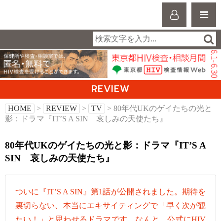
REVIEW
HOME
>
REVIEW
>
TV
> 80年代UKのゲイたちの光と
影：ドラマ『IT’S A SIN 哀しみの天使たち』
80年代UKのゲイたちの光と影：ドラマ『IT’S A
SIN 哀しみの天使たち』
ついに『IT’S A SIN』第1話が公開されました。期待を
裏切らない、本当にエキサイティングで「早く次が観
たい！」と思わせるドラマです。なんと、公式にHIV