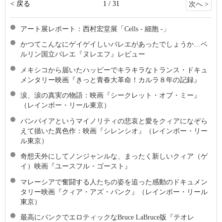
< 戻る
1 / 31
次へ >
アート展レポート：西村宏堂展「Cells - 細胞 -」
かつてこんなにゲイゲイしいバレエがあったでしょうか…ベ
ルリン国立バレエ『ヌレエフ』レビュー
メキシコから届いたハッピーでキラキラなトランス・ドキュ
メンタリー映画『きっと青春大革命！カルラ８年の記録』
涙、涙の真実の物語：映画『シークレット・オブ・ミー』
（レインボー・リール東京）
バンパイアというマイノリティの悲哀と愛をクィアになぞら
えて描いた異色作：映画『シレンシオ』（レインボー・リー
ル東京）
奇想天外にしてノンジャンルな、まったく新しいクィア（ゲ
イ）映画『ユースフル・ゴースト』
マレーシアで奮闘する人たちの姿を追った感動のドキュメン
タリー映画『クィア・アズ・パンク』（レインボー・リール
東京）
最高にパンクでエロティックなBruce LaBruce版『テオレ