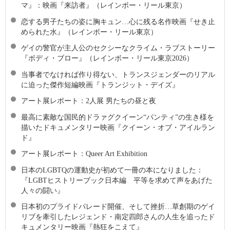
マ』：映画『来訪者』（レインボー・リール東京）
恋する男子たちの姿に胸キュン…心に残る名作映画『せき止
められた水』（レインボー・リール東京）
ゲイの警官が主人公のセクシーなクライム・ラブストーリー
『ボディ・ブロー』（レインボー・リール東京2026）
当事者でなければ作り得ない、トランスジェンダーのリアル
に迫った傑作短編映画『トランジット・デイズ』
アート展レポート：2人展 男たちの昼と夜
最高に素敵な国⺠的ドラァグクイーン“パンティ”の生き様を
描いたドキュメンタリー映画『クイーン・オブ・アイルラン
ド』
アート展レポート：Queer Art Exhibition
日本のLGBTQの運動史が初めて一冊の本になりました：
『LGBTヒストリーブック日本編 平等を求めて声をあげた
人々の闘い』
日本初のプライドパレード開催、そして挫折…草創期のゲイ
リブを牽引したレジェンド・南定四郎さんの人生を追ったド
キュメンタリー映画『熱狂をこえて』