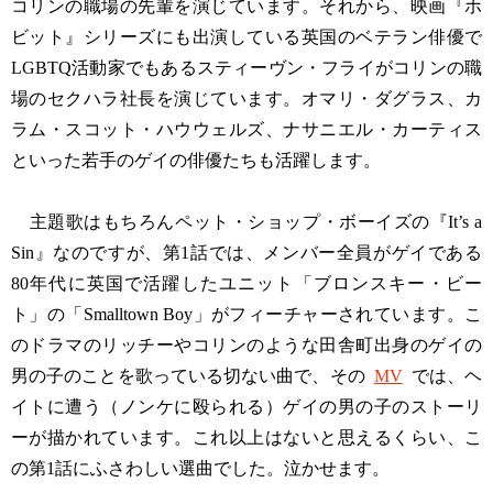
コリンの職場の先輩を演じています。それから、映画『ホ
ビット』シリーズにも出演している英国のベテラン俳優で
LGBTQ活動家でもあるスティーヴン・フライがコリンの職
場のセクハラ社長を演じています。オマリ・ダグラス、カ
ラム・スコット・ハウウェルズ、ナサニエル・カーティス
といった若手のゲイの俳優たちも活躍します。
主題歌はもちろんペット・ショップ・ボーイズの『It’s a
Sin』なのですが、第1話では、メンバー全員がゲイである
80年代に英国で活躍したユニット「ブロンスキー・ビー
ト」の「Smalltown Boy」がフィーチャーされています。こ
のドラマのリッチーやコリンのような田舎町出身のゲイの
男の子のことを歌っている切ない曲で、その
MV
では、ヘ
イトに遭う（ノンケに殴られる）ゲイの男の子のストーリ
ーが描かれています。これ以上はないと思えるくらい、こ
の第1話にふさわしい選曲でした。泣かせます。