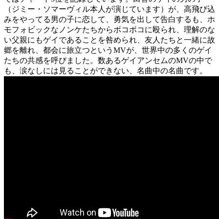
（ジミー・ソマーヴィル本人が演じています）が、高飛び込
みをやってる男の子に恋して、勇気を出して告白するも、ホ
モフォビックなノンケたちからボコボコに殴られ、理解のな
い父親にもゲイであることを咎められ、友人たちと一緒に故
郷を離れ、都会に旅立つというMVが、世界中の多くのゲイ
たちの共感を呼びました。数あるゲイアンセムのMVの中で
も、涙なしには見ることができない、名曲中の名曲です。