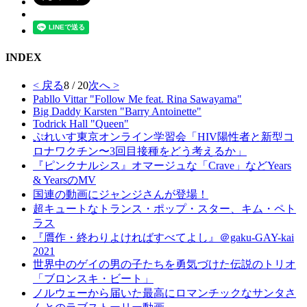
INDEX
< 戻る
8 / 20
次へ >
Pabllo Vittar "Follow Me feat. Rina Sawayama"
Big Daddy Karsten "Barry Antoinette"
Todrick Hall "Queen"
ぷれいす東京オンライン学習会「HIV陽性者と新型コ
ロナワクチン〜3回目接種をどう考えるか」
『ピンクナルシス』オマージュな「Crave」などYears
& YearsのMV
国連の動画にジャンジさんが登場！
超キュートなトランス・ポップ・スター、キム・ペト
ラス
『贋作・終わりよければすべてよし』＠gaku-GAY-kai
2021
世界中のゲイの男の子たちを勇気づけた伝説のトリオ
「ブロンスキ・ビート」
ノルウェーから届いた最高にロマンチックなサンタさ