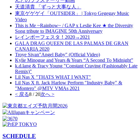
んとのラブストーリー動画
天道清貴 「ずっと大事な人」
東京ゲゲゲイ「OUTSIDER」 | Tokyo Gegegay Music
Video
This is Me ~Rainbow~ / GAP x Leslie Kee ★ the Diversity
Song tribute to IMAGINE 50th Anniversary
レインボーフェスタ！2020→2021
GALA DRAG QUEEN DE LAS PALMAS DE GRAN
CANARIA 2020
Troye Sivan"Angel Baby" (Official Video)
Kylie Minogue and Years & Years “A Second To Midnight”
k.d.lang & Tracy Young "Constant Craving (Fashionably Late
Remix)"
Lil Nas X "THATS WHAT I WANT"
Lil Nas X ft. Jack Harlow Perform "Industry Baby" &
"Montero" @MTV VMAs 2021
< 戻る
8 / 20
次へ >
SCHEDULE