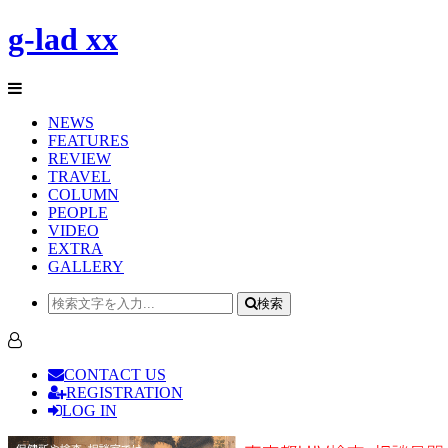
g-lad xx
NEWS
FEATURES
REVIEW
TRAVEL
COLUMN
PEOPLE
VIDEO
EXTRA
GALLERY
検索
CONTACT US
REGISTRATION
LOG IN