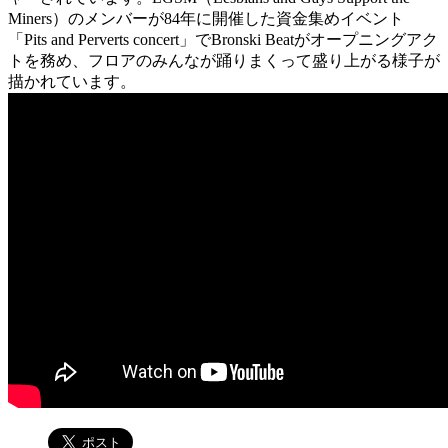
Miners）のメンバーが84年に開催した資金集めイベント
「Pits and Perverts concert」でBronski Beatがオープニングアク
トを務め、フロアのみんなが踊りまくって盛り上がる様子が
描かれています。