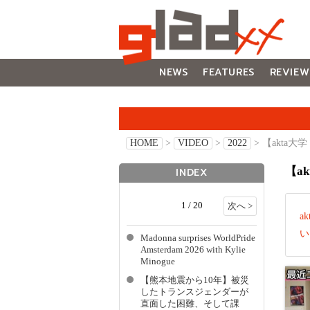
NEWS
FEATURES
REVIEW
GALLERY
HOME
>
VIDEO
>
2022
> 【akta
【a
INDEX
1 / 20
次へ >
a
い
Madonna surprises WorldPride
Amsterdam 2026 with Kylie
Minogue
【熊本地震から10年】被災
したトランスジェンダーが
直面した困難、そして課