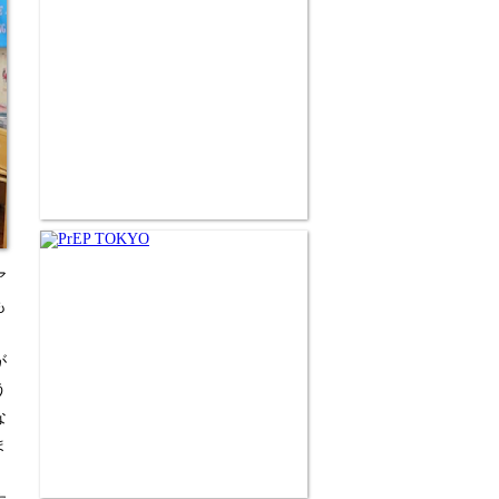
ア
も
が
う
な
ま