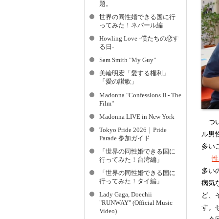
題。
世界の同性婚できる国に行
ってみた！ネパール編
Howling Love -僕たちの恋す
る日-
Sam Smith "My Guy"
美輪明宏「愛する権利」
「愛の讃歌」
Madonna "Confessions II - The
Film"
Madonna LIVE in New York
つい
Tokyo Pride 2026｜Pride
ル男
Parade 参加ガイド
多い
「世界の同性婚できる国に
性
行ってみた！台湾編」
多い
「世界の同性婚できる国に
行ってみた！タイ編」
病気
Lady Gaga, Doechii
ど、
"RUNWAY" (Official Music
す。
Video)