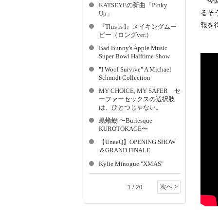
今回
KATSEYEの新曲「Pinky
るそ
Up」
報を
『This is I』メイキングムー
ビー（ロングver.）
Bad Bunny's Apple Music
Super Bowl Halftime Show
"I Wool Survive" A Michael
Schmidt Collection
MY CHOICE, MY SAFER セ
ーファーセックスの選択肢
は、ひとつじゃない。
黒蜥蜴 〜Burlesque
KUROTOKAGE〜
【UneeQ】OPENING SHOW
＆GRAND FINALE
Kylie Minogue "XMAS"
次へ >
1 / 20