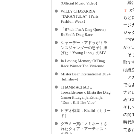
続け
(Official Music Video)
ォ
が
WILLY CHAVARRIA
"TARANTULA"（Paris
もと
Fashion Week）
ージ
「B*tch I’m A Drag Queen」
ジャ
RuPaul’s Drag Race
『P
シャーデー・アドゥがトラ
がデ
ンスジェンダーの息子に捧
げた「Young Lion」のMV
そし
In Loving Memory Of Drag
歌でも
Race Winner The Vivienne
は総
Mister Bear International 2024
アカ
[full show]
でもあ
THAMMACHAD x
ナと
Toocalderone x Elista the Drag
Gamer ft.Laganja Estranja
めL
”Don’t Kill The Vibe”
そして
ビデオ特集：Khalid（カリー
の間
ド）
時代
グラミー賞にノミネートさ
れたクィア・アーティスト
てき