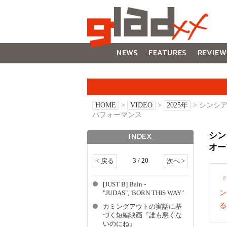
NEWS
FEATURES
REVIEW
GALLERY
HOME
>
VIDEO
>
2025年
> シンシ
パフォーマンス
シン
INDEX
オー
3 / 20
< 戻る
次へ >
『
[JUST B] Bain -
ン
"JUDAS","BORN THIS WAY"
る
カミングアウトの実話に基
づく短編映画『誰も悪くな
いのにね』