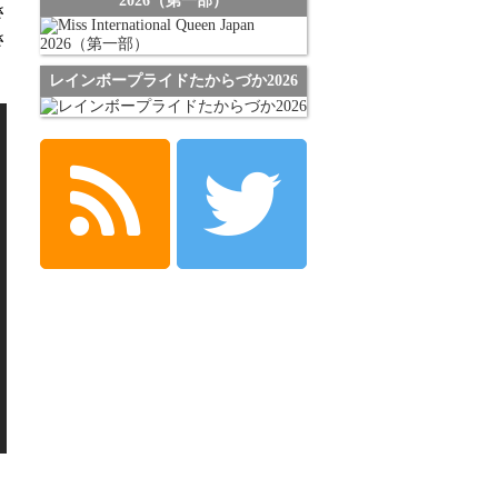
2026（第一部）
さ
さ
レインボープライドたからづか2026