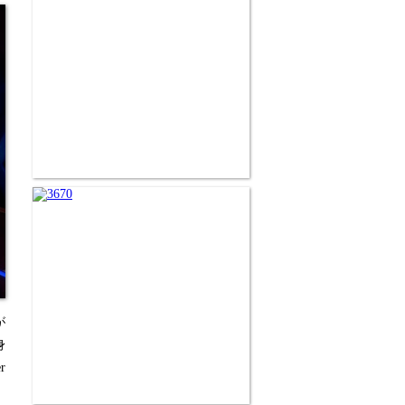
が
身
r