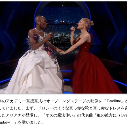
のアカデミー賞授賞式のオープニングステージの映像を『Deadline』
していました。まず、ドロシーのような真っ赤な靴と真っ赤なドレスを
ったアリアナが登場し、『オズの魔法使い』の代表曲「虹の彼方に（Ove
 Rainbow）」を歌いました。