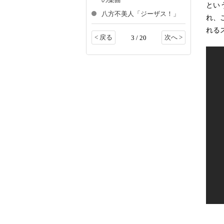
の楽曲
とい
八方不美人「ジーザス！」
れ、
れる
< 戻る
次へ >
3 / 20