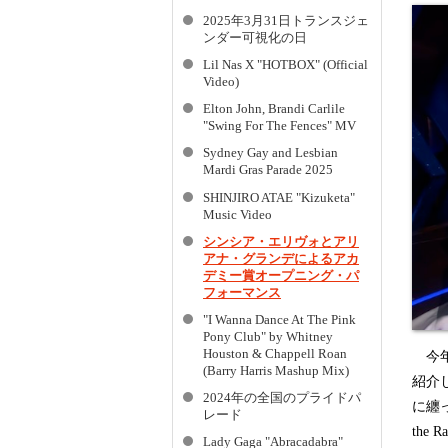
2025年3月31日トランスジェ
ンダー可視化の日
Lil Nas X "HOTBOX" (Official
Video)
Elton John, Brandi Carlile
"Swing For The Fences" MV
Sydney Gay and Lesbian
Mardi Gras Parade 2025
SHINJIRO ATAE "Kizuketa"
Music Video
シンシア・エリヴォとアリ
アナ・グランデによるアカ
デミー賞オープニング・パ
フォーマンス
"I Wanna Dance At The Pink
Pony Club" by Whitney
Houston & Chappell Roan
今年
(Barry Harris Mashup Mix)
紹介
2024年の全国のプライドパ
に纏
レード
the
Lady Gaga "Abracadabra"