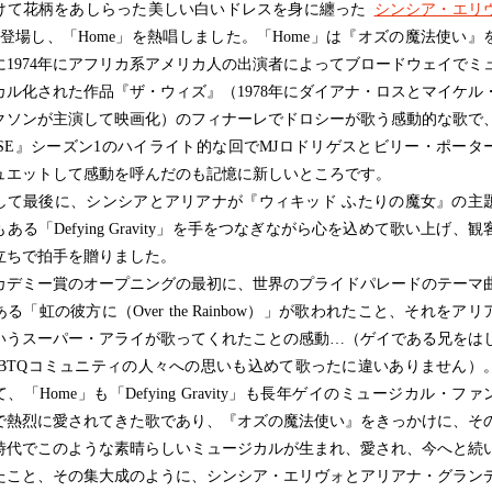
て花柄をあしらった美しい白いドレスを身に纏った
シンシア・エリ
登場し、「Home」を熱唱しました。「Home」は『オズの魔法使い』
に1974年にアフリカ系アメリカ人の出演者によってブロードウェイでミ
カル化された作品『ザ・ウィズ』（1978年にダイアナ・ロスとマイケル
クソンが主演して映画化）のフィナーレでドロシーが歌う感動的な歌で
OSE』シーズン1のハイライト的な回でMJロドリゲスとビリー・ポータ
ュエットして感動を呼んだのも記憶に新しいところです。
て最後に、シンシアとアリアナが『ウィキッド ふたりの魔女』の主
ある「Defying Gravity」を手をつなぎながら心を込めて歌い上げ、観
立ちで拍手を贈りました。
デミー賞のオープニングの最初に、世界のプライドパレードのテーマ
る「虹の彼方に（Over the Rainbow）」が歌われたこと、それをアリ
いうスーパー・アライが歌ってくれたことの感動…（ゲイである兄をは
GBTQコミュニティの人々への思いも込めて歌ったに違いありません）
、「Home」も「Defying Gravity」も長年ゲイのミュージカル・ファ
で熱烈に愛されてきた歌であり、『オズの魔法使い』をきっかけに、そ
時代でこのような素晴らしいミュージカルが生まれ、愛され、今へと続
たこと、その集大成のように、シンシア・エリヴォとアリアナ・グラン