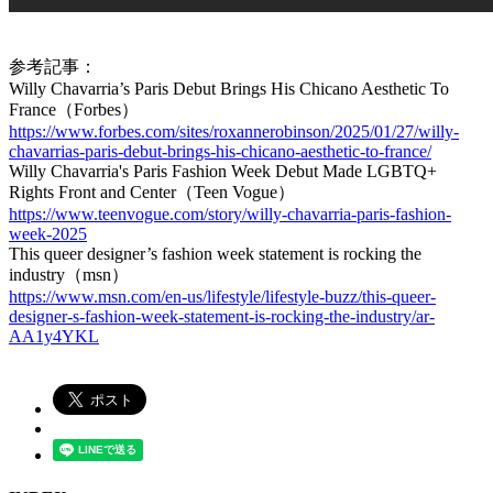
参考記事：
Willy Chavarria’s Paris Debut Brings His Chicano Aesthetic To
France（Forbes）
https://www.forbes.com/sites/roxannerobinson/2025/01/27/willy-
chavarrias-paris-debut-brings-his-chicano-aesthetic-to-france/
Willy Chavarria's Paris Fashion Week Debut Made LGBTQ+
Rights Front and Center（Teen Vogue）
https://www.teenvogue.com/story/willy-chavarria-paris-fashion-
week-2025
This queer designer’s fashion week statement is rocking the
industry（msn）
https://www.msn.com/en-us/lifestyle/lifestyle-buzz/this-queer-
designer-s-fashion-week-statement-is-rocking-the-industry/ar-
AA1y4YKL