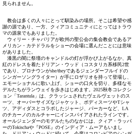
見られません。
教会は多くの人々にとって馴染みの場所。そこは希望や感
謝の源であり、一方、クィアコミュニティにとってはトラウ
マの源泉でもありました。
ウィリー・チャバリアが欧州の聖公会の集会教会であるア
メリカン・カテドラルをショーの会場に選んだことには意味
がありました。
漆黒の闇に祭壇のキャンドルの灯が浮かび上がるなか、真
紅のドレスを着たドリアン・ウッド（コスタリカ系移民2世
であり、プロナウンがshe/theyであるジェンダーフルイドの
シンガーソングライター）が手にロザリオを持って登場し、
エモーショナルに歌い上げ、ショーの口火を切り、多様なモ
デルたちがランウェイを歩きはじめます。2025秋冬コレクシ
ョン「Tarantula」は、クラッシュされたヴェルヴェットのス
ーツ、オーバーサイズなジャケット、ボディスーツやTシャ
ツ、アディダスとコラボしたジャージ、パーカーなど、LA
のチカーノのカルチャーにインスパイアされたラインです。
オールジェンダーのモデルたちのなかには、クィア・ラッパ
ーのTokischaや『POSE』のインディア・ムーアもいまし
た。ドリアン・ウッドに続いて、今度はコロンビアのシンガ