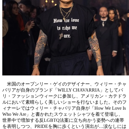
米国のオープンリー・ゲイのデザイナー、ウィリー・チャ
バリアが自身のブランド「WILLY CHAVARRIA」としてパ
リ・ファッションウィークに参加し、アメリカン・カテドラ
ルにおいて素晴らしく美しいショーを行ないました。そのフ
ィナーレではウィリー・チャバリア自身が「How We Love Is
Who We Are」と書かれたスウェットシャツを着て登場し、
世界中で増加する反LGBTQ法案に立ち向かう姿勢への連帯
を表明しつつ、PRIDEを胸に歩くという演出が…涙なしには