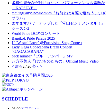
多様性豊かなだけじゃない、パフォーマンスも素敵な
「KATSEYE」
theStagPartyShowMovies『お前とは今際で逢おう、いざ
サラバ』
ますますパワーアップした『堂山センチメンタル！』
シーズン2
World Pride DCのコンサート
Bangkok Pride Parade 2025
JJ "Wasted Love" @Eurovision Song Contest
Lady Gaga Copacabana Brazil Concert
"GAGACABANA"
back number『ブルーアンバー』MV
八方不美人「けだものだもの」Official Music Video
< 戻る
2 / 20
次へ >
SCHEDULE
08.09
エプロン＋