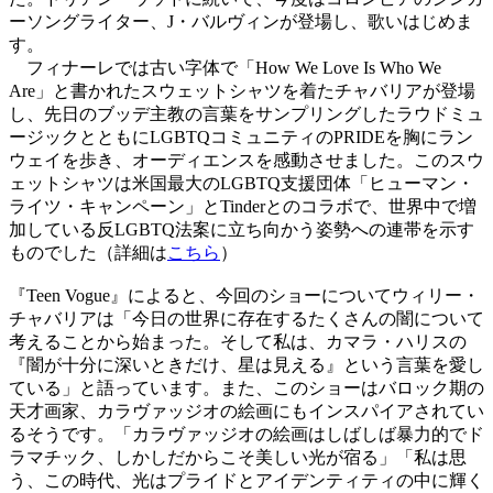
ーソングライター、J・バルヴィンが登場し、歌いはじめま
す。
フィナーレでは古い字体で「How We Love Is Who We
Are」と書かれたスウェットシャツを着たチャバリアが登場
し、先日のブッデ主教の言葉をサンプリングしたラウドミュ
ージックとともにLGBTQコミュニティのPRIDEを胸にラン
ウェイを歩き、オーディエンスを感動させました。このスウ
ェットシャツは米国最大のLGBTQ支援団体「ヒューマン・
ライツ・キャンペーン」とTinderとのコラボで、世界中で増
加している反LGBTQ法案に立ち向かう姿勢への連帯を示す
ものでした（詳細は
こちら
）
『Teen Vogue』によると、今回のショーについてウィリー・
チャバリアは「今日の世界に存在するたくさんの闇について
考えることから始まった。そして私は、カマラ・ハリスの
『闇が十分に深いときだけ、星は見える』という言葉を愛し
ている」と語っています。また、このショーはバロック期の
天才画家、カラヴァッジオの絵画にもインスパイアされてい
るそうです。「カラヴァッジオの絵画はしばしば暴力的でド
ラマチック、しかしだからこそ美しい光が宿る」「私は思
う、この時代、光はプライドとアイデンティティの中に輝く