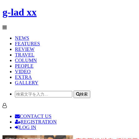
g-lad xx
NEWS
FEATURES
REVIEW
TRAVEL
COLUMN
PEOPLE
VIDEO
EXTRA
GALLERY
検索
CONTACT US
REGISTRATION
LOG IN