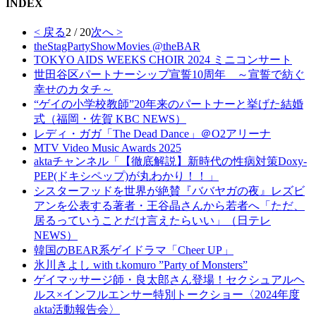
INDEX
< 戻る
2 / 20
次へ >
theStagPartyShowMovies @theBAR
TOKYO AIDS WEEKS CHOIR 2024 ミニコンサート
世田谷区パートナーシップ宣誓10周年 ～宣誓で紡ぐ
幸せのカタチ～
“ゲイの小学校教師”20年来のパートナーと挙げた結婚
式（福岡・佐賀 KBC NEWS）
レディ・ガガ「The Dead Dance」＠O2アリーナ
MTV Video Music Awards 2025
aktaチャンネル「【徹底解説】新時代の性病対策Doxy-
PEP(ドキシペップ)が丸わかり！！」
シスターフッドを世界が絶賛『ババヤガの夜』レズビ
アンを公表する著者・王谷晶さんから若者へ「ただ、
居るっていうことだけ言えたらいい」（日テレ
NEWS）
韓国のBEAR系ゲイドラマ「Cheer UP」
氷川きよし with t.komuro ”Party of Monsters”
ゲイマッサージ師・良太郎さん登場！セクシュアルヘ
ルス×インフルエンサー特別トークショー〈2024年度
akta活動報告会〉