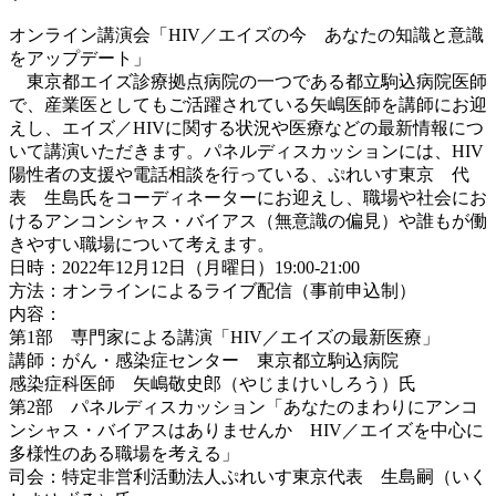
オンライン講演会「HIV／エイズの今 あなたの知識と意識
をアップデート」
東京都エイズ診療拠点病院の一つである都立駒込病院医師
で、産業医としてもご活躍されている矢嶋医師を講師にお迎
えし、エイズ／HIVに関する状況や医療などの最新情報につ
いて講演いただきます。パネルディスカッションには、HIV
陽性者の支援や電話相談を行っている、ぷれいす東京 代
表 生島氏をコーディネーターにお迎えし、職場や社会にお
けるアンコンシャス・バイアス（無意識の偏見）や誰もが働
きやすい職場について考えます。
日時：2022年12月12日（月曜日）19:00-21:00
方法：オンラインによるライブ配信（事前申込制）
内容：
第1部 専門家による講演「HIV／エイズの最新医療」
講師：がん・感染症センター 東京都立駒込病院
感染症科医師 矢嶋敬史郎（やじまけいしろう）氏
第2部 パネルディスカッション「あなたのまわりにアンコ
ンシャス・バイアスはありませんか HIV／エイズを中心に
多様性のある職場を考える」
司会：特定非営利活動法人ぷれいす東京代表 生島嗣（いく