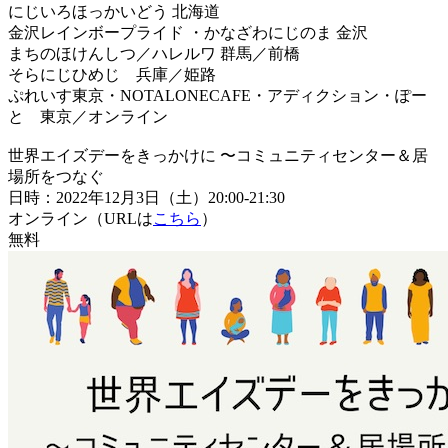
にじいろほっかいどう 北海道
金沢レインボープライド ・かなざわにじのま 金沢
まちのほけんしつ／ハレルワ 群馬／前橋
そらにじひめじ 兵庫／姫路
ぷれいす東京・NOTALONECAFE・アディクション・ぽー
と 東京／オンライン
世界エイズデーをきっかけに 〜コミュニティセンター＆居
場所をつなぐ
日時：2022年12月3日（土）20:00-21:30
オンライン（URLは
こちら
）
無料