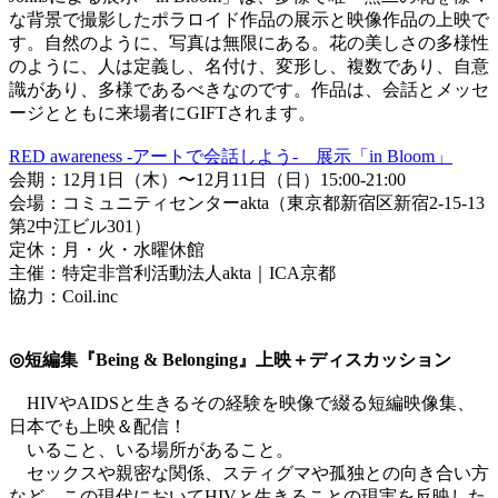
な背景で撮影したポラロイド作品の展示と映像作品の上映で
す。自然のように、写真は無限にある。花の美しさの多様性
のように、人は定義し、名付け、変形し、複数であり、自意
識があり、多様であるべきなのです。作品は、会話とメッセ
ージとともに来場者にGIFTされます。
RED awareness -アートで会話しよう- 展示「in Bloom」
会期：12月1日（木）〜12月11日（日）15:00-21:00
会場：コミュニティセンターakta（東京都新宿区新宿2-15-13
第2中江ビル301）
定休：月・火・水曜休館
主催：特定非営利活動法人akta｜ICA京都
協力：Coil.inc
◎短編集『Being & Belonging』上映＋ディスカッション
HIVやAIDSと生きるその経験を映像で綴る短編映像集、
日本でも上映＆配信！
いること、いる場所があること。
セックスや親密な関係、スティグマや孤独との向き合い方
など、この現代においてHIVと生きることの現実を反映した