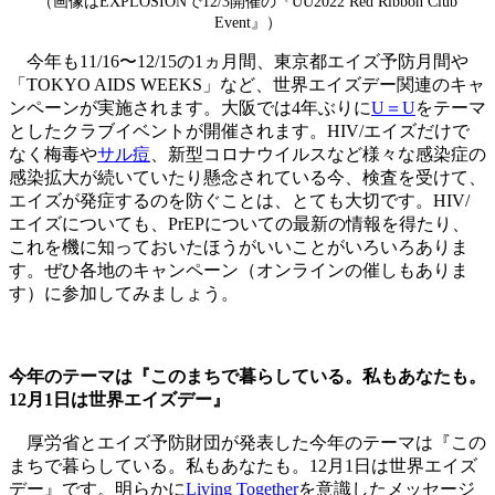
（画像はEXPLOSIONで12/3開催の『UU2022 Red Ribbon Club
Event』）
今年も11/16〜12/15の1ヵ月間、東京都エイズ予防月間や
「TOKYO AIDS WEEKS」など、世界エイズデー関連のキャ
ンペーンが実施されます。大阪では4年ぶりに
U＝U
をテーマ
としたクラブイベントが開催されます。HIV/エイズだけで
なく梅毒や
サル痘
、新型コロナウイルスなど様々な感染症の
感染拡大が続いていたり懸念されている今、検査を受けて、
エイズが発症するのを防ぐことは、とても大切です。HIV/
エイズについても、PrEPについての最新の情報を得たり、
これを機に知っておいたほうがいいことがいろいろありま
す。ぜひ各地のキャンペーン（オンラインの催しもありま
す）に参加してみましょう。
今年のテーマは『このまちで暮らしている。私もあなたも。
12月1日は世界エイズデー』
厚労省とエイズ予防財団が発表した今年のテーマは『この
まちで暮らしている。私もあなたも。12月1日は世界エイズ
デー』です。明らかに
Living Together
を意識したメッセージ