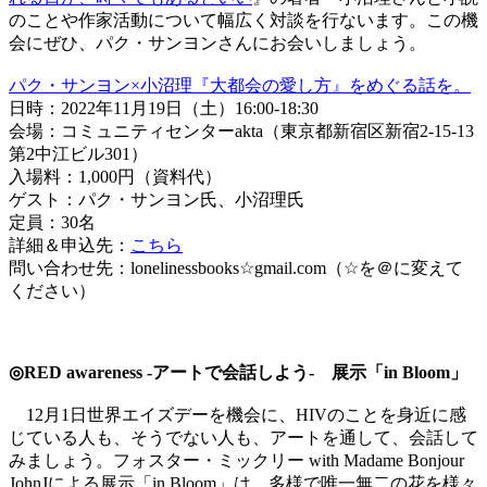
のことや作家活動について幅広く対談を行ないます。この機
会にぜひ、パク・サンヨンさんにお会いしましょう。
パク・サンヨン×小沼理『大都会の愛し方』をめぐる話を。
日時：2022年11月19日（土）16:00-18:30
会場：コミュニティセンターakta（東京都新宿区新宿2-15-13
第2中江ビル301）
入場料：1,000円（資料代）
ゲスト：パク・サンヨン氏、小沼理氏
定員：30名
詳細＆申込先：
こちら
問い合わせ先：lonelinessbooks☆gmail.com（☆を＠に変えて
ください）
◎RED awareness -アートで会話しよう- 展示「in Bloom」
12月1日世界エイズデーを機会に、HIVのことを身近に感
じている人も、そうでない人も、アートを通して、会話して
みましょう。フォスター・ミックリー with Madame Bonjour
JohnJによる展示「in Bloom」は、多様で唯一無二の花を様々