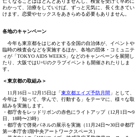
亡くなることはほとんどありませんし、検査を受けて早めに
わかって、治療をしていけば、ずっと元気に、長く生きてい
けます。恋愛やセックスをあきらめる必要もありません。
各地のキャンペーン
今年も東京都をはじめとする全国の自治体が、イベントや
臨時の検査会などを実施するほか、各地の団体・コミュニテ
ィが「TOKYO AIDS WEEKS」などのキャンペーンを展開し
たり、大阪ではU=Uのクラブイベントも開催されたりしま
す。
＜東京都の取組み＞
11月16日～12月15日は「
東京都エイズ予防月間
」として、
今年は「知って、学んで、行動する」をテーマに、様々な取
組みを実施します。
・都庁舎をレッドリボンの赤色にライトアップ（12月1日〜9
日、18時〜23時）
・都庁舎で啓発パネルの展示を実施（11月24日〜30日＠都庁
第一本庁舎1階中央アートワークスペース）