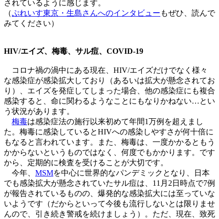
されているように感じます。
（
ぷれいす東京・生島さんへのインタビュー
もぜひ、読んで
みてください）
HIV/エイズ、梅毒、サル痘、COVID-19
コロナ禍の渦中にある現在、HIV/エイズだけでなく様々
な感染症が感染拡大しており（あるいは拡大が懸念されてお
り）、エイズを発症してしまった場合、他の感染症にも複合
感染すると、命に関わるようなことにもなりかねない…とい
う状況があります。
梅毒
は感染症法の施行以来初めて年間1万例を超えまし
た。梅毒に感染しているとHIVへの感染しやすさが何十倍に
もなると言われています。また、梅毒は、一度かかるともう
かからないというものではなく、何度でもかかります。です
から、定期的に検査を受けることが大切です。
今年、
MSM
を中心に世界的なパンデミックとなり、日本
でも感染拡大が懸念されていたサル痘は、11月2日時点で7例
が報告されているものの、爆発的な感染拡大には至っていな
いようです（だからといって今後も流行しないとは限りませ
んので、引き続き警戒を続けましょう）。ただ、現在、致死