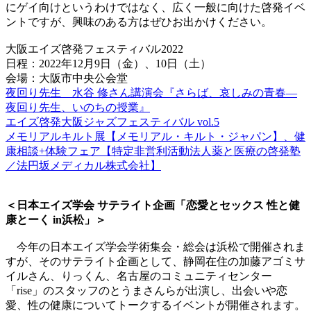
にゲイ向けというわけではなく、広く一般に向けた啓発イベ
ントですが、興味のある方はぜひお出かけください。
大阪エイズ啓発フェスティバル2022
日程：2022年12月9日（金）、10日（土）
会場：大阪市中央公会堂
夜回り先生 水谷 修さん講演会『さらば、哀しみの青春—
夜回り先生、いのちの授業』
エイズ啓発大阪ジャズフェスティバル vol.5
メモリアルキルト展【メモリアル・キルト・ジャパン】、健
康相談+体験フェア【特定非営利活動法人薬と医療の啓発塾
／法円坂メディカル株式会社】
＜日本エイズ学会 サテライト企画「
恋愛とセックス 性と健
康とーく in浜松」＞
今年の日本エイズ学会学術集会・総会は浜松で開催されま
すが、そのサテライト企画として、静岡在住の加藤アゴミサ
イルさん、りっくん、名古屋のコミュニティセンター
「rise」のスタッフのとうまさんらが出演し、出会いや恋
愛、性の健康についてトークするイベントが開催されます。