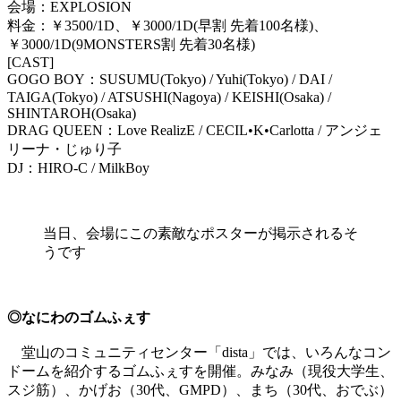
会場：EXPLOSION
料金：￥3500/1D、￥3000/1D(早割 先着100名様)、
￥3000/1D(9MONSTERS割 先着30名様)
[CAST]
GOGO BOY：SUSUMU(Tokyo) / Yuhi(Tokyo) / DAI /
TAIGA(Tokyo) / ATSUSHI(Nagoya) / KEISHI(Osaka) /
SHINTAROH(Osaka)
DRAG QUEEN：Love RealizE / CECIL•K•Carlotta / アンジェ
リーナ・じゅり子
DJ：HIRO-C / MilkBoy
当日、会場にこの素敵なポスターが掲示されるそ
うです
◎なにわのゴムふぇす
堂山のコミュニティセンター「dista」では、いろんなコン
ドームを紹介するゴムふぇすを開催。みなみ（現役大学生、
スジ筋）、かげお（30代、GMPD）、まち（30代、おでぶ）