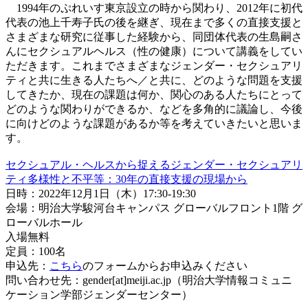
1994年のぷれいす東京設立の時から関わり、2012年に初代
代表の池上千寿子氏の後を継ぎ、現在まで多くの直接支援と
さまざまな研究に従事した経験から、同団体代表の生島嗣さ
んにセクシュアルヘルス（性の健康）について講義をしてい
ただきます。これまでさまざまなジェンダー・セクシュアリ
ティと共に生きる人たちへ／と共に、どのような問題を支援
してきたか、現在の課題は何か、関心のある人たちにとって
どのような関わりができるか、などを多角的に議論し、今後
に向けどのような課題があるか等を考えていきたいと思いま
す。
セクシュアル・ヘルスから捉えるジェンダー・セクシュアリ
ティ多様性と不平等：30年の直接支援の現場から
日時：2022年12月1日（木）17:30-19:30
会場：明治大学駿河台キャンパス グローバルフロント1階 グ
ローバルホール
入場無料
定員：100名
申込先：
こちら
のフォームからお申込みください
問い合わせ先：gender[at]meiji.ac.jp（明治大学情報コミュニ
ケーション学部ジェンダーセンター）