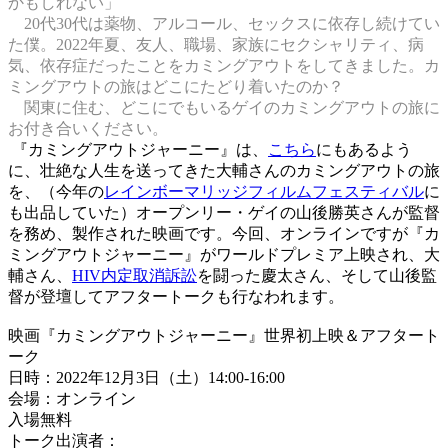
かもしれない」
20代30代は薬物、アルコール、セックスに依存し続けてい
た僕。2022年夏、友人、職場、家族にセクシャリティ、病
気、依存症だったことをカミングアウトをしてきました。カ
ミングアウトの旅はどこにたどり着いたのか？
関東に住む、どこにでもいるゲイのカミングアウトの旅に
お付き合いください。
『カミングアウトジャーニー』は、
こちら
にもあるよう
に、壮絶な人生を送ってきた大輔さんのカミングアウトの旅
を、（今年の
レインボーマリッジフィルムフェスティバル
に
も出品していた）オープンリー・ゲイの山後勝英さんが監督
を務め、製作された映画です。今回、オンラインですが『カ
ミングアウトジャーニー』がワールドプレミア上映され、大
輔さん、
HIV内定取消訴訟
を闘った慶太さん、そして山後監
督が登壇してアフタートークも行なわれます。
映画『カミングアウトジャーニー』世界初上映＆アフタート
ーク
日時：2022年12月3日（土）14:00-16:00
会場：オンライン
入場無料
トーク出演者：