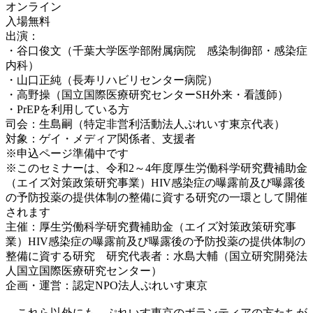
オンライン
入場無料
出演：
・谷口俊文（千葉大学医学部附属病院 感染制御部・感染症
内科）
・山口正純（長寿リハビリセンター病院）
・高野操（国立国際医療研究センターSH外来・看護師）
・PrEPを利用している方
司会：生島嗣（特定非営利活動法人ぷれいす東京代表）
対象：ゲイ・メディア関係者、支援者
※申込ページ準備中です
※このセミナーは、令和2～4年度厚生労働科学研究費補助金
（エイズ対策政策研究事業）HIV感染症の曝露前及び曝露後
の予防投薬の提供体制の整備に資する研究の一環として開催
されます
主催：厚生労働科学研究費補助金（エイズ対策政策研究事
業）HIV感染症の曝露前及び曝露後の予防投薬の提供体制の
整備に資する研究 研究代表者：水島大輔（国立研究開発法
人国立国際医療研究センター）
企画・運営：認定NPO法人ぷれいす東京
これら以外にも、ぷれいす東京のボランティアの方たちが