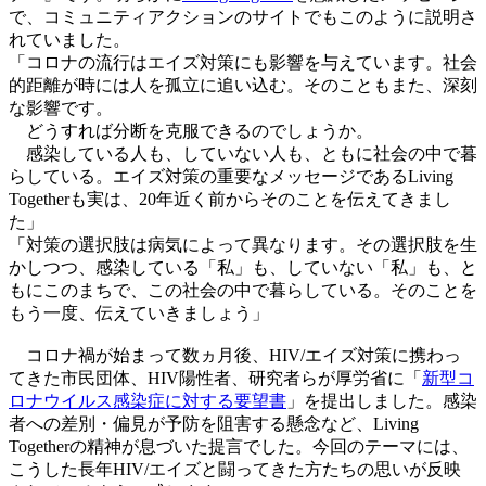
で、コミュニティアクションのサイトでもこのように説明さ
れていました。
「コロナの流行はエイズ対策にも影響を与えています。社会
的距離が時には人を孤立に追い込む。そのこともまた、深刻
な影響です。
どうすれば分断を克服できるのでしょうか。
感染している人も、していない人も、ともに社会の中で暮
らしている。エイズ対策の重要なメッセージであるLiving
Togetherも実は、20年近く前からそのことを伝えてきまし
た」
「対策の選択肢は病気によって異なります。その選択肢を生
かしつつ、感染している「私」も、していない「私」も、と
もにこのまちで、この社会の中で暮らしている。そのことを
もう一度、伝えていきましょう」
コロナ禍が始まって数ヵ月後、HIV/エイズ対策に携わっ
てきた市民団体、HIV陽性者、研究者らが厚労省に「
新型コ
ロナウイルス感染症に対する要望書
」を提出しました。感染
者への差別・偏見が予防を阻害する懸念など、Living
Togetherの精神が息づいた提言でした。今回のテーマには、
こうした長年HIV/エイズと闘ってきた方たちの思いが反映