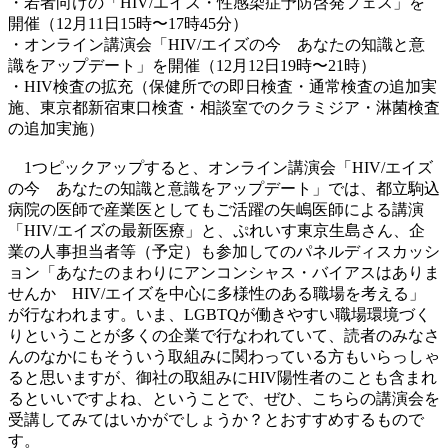
・若者向けの「HIV/エイズ・性感染症予防啓発フェス」を
開催（12月11日15時〜17時45分）
・オンライン講演会「HIV/エイズの今 あなたの知識と意
識をアップデート」を開催（12月12日19時〜21時）
・HIV検査の拡充（保健所での即日検査・通常検査の追加実
施、東京都新宿東口検査・相談室でのクラミジア・淋菌検査
の追加実施）
1つピックアップすると、オンライン講演会「HIV/エイズ
の今 あなたの知識と意識をアップデート」では、都立駒込
病院の医師で産業医としてもご活躍の矢嶋医師による講演
「HIV/エイズの最新医療」と、ぷれいす東京生島さん、企
業の人事担当者等（予定）も参加してのパネルディスカッシ
ョン「あなたのまわりにアンコンシャス・バイアスはありま
せんか HIV/エイズを中心に多様性のある職場を考える」
が行なわれます。いま、LGBTQが働きやすい職場環境づく
りということが多くの企業で行なわれていて、読者のみなさ
んのなかにもそういう取組みに関わっている方もいらっしゃ
ると思いますが、御社の取組みにHIV陽性者のことも含まれ
るといいですよね、ということで、ぜひ、こちらの講演会を
受講してみてはいかがでしょうか？とおすすめするもので
す。