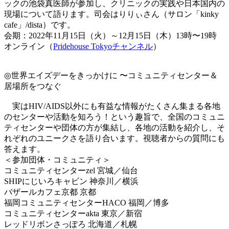
ックの池袋真医師が参加し、クリニックの実践や日本国内の
現場について語ります。司会はりりぃさん（サロン「kinky
cafe」/dista）です。
会期：2022年11月15日（火）～12月15日（木）13時〜19時
オンライン（
Pridehouse Tokyoチャンネル
）
◎世界エイズデーをきっかけに 〜コミュニティセンター＆
居場所をつなぐ
実はHIV/AIDS以外にも有益な情報がたくさん集まる各地
のセンターや活動を知ろう！という趣旨で、全国のコミュニ
ティセンターや団体の方が集結し、各地の活動を紹介し、そ
れぞれのユニークさを語り合います。視聴者からの質問にも
答えます。
＜参加団体・コミュニティ＞
コミュニティセンターzel 宮城／仙台
SHIPにじいろキャビン 神奈川／横浜
バザールカフェ京都 京都
福岡コミュニティセンターHACO 福岡／博多
コミュニティセンターakta 東京／新宿
レッドリボンさっぽろ 北海道／札幌