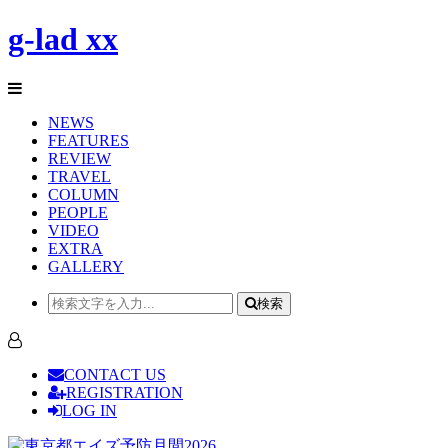
g-lad xx
NEWS
FEATURES
REVIEW
TRAVEL
COLUMN
PEOPLE
VIDEO
EXTRA
GALLERY
検索
CONTACT US
REGISTRATION
LOG IN