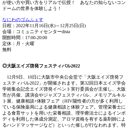
が使い方や買い方をリアルで伝授！ あなたの知らないコン
ドームの世界を体験しよう！
なにわのゴムふぇす
日程：2022年11月16日(水)～12月25日(日)
会場：コミュニティセンターdista
開館時間：17:00-20:00
定休：月・火曜
無料
◎大阪エイズ啓発フェスティバル2022
12月9日、10日に大阪市中央公会堂で「大阪エイズ啓発フ
ェスティバル2022」が開催されます。第32回日本エイズ学会
学術集会記念エイズ啓発イベント実行委員会が主催し、大阪
市が共催、講演会やジャズフェスティバル、メモリアルキル
ト展、健康相談+体験フェア（HIV陽性者の方が多く利用し
ている保険薬局による健康相談と体験フェア。管理栄養士に
よる食育サットを用いた栄養相談、理学療法士によるインボ
ディを利用した体成分測定、アロマ資格を有する薬剤師によ
るハンドマッサージなど）といった催しが行なわれます。特