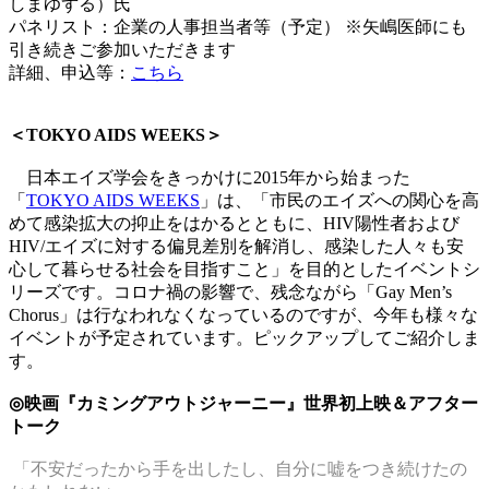
しまゆずる）氏
パネリスト：企業の人事担当者等（予定） ※矢嶋医師にも
引き続きご参加いただきます
詳細、申込等：
こちら
＜TOKYO AIDS WEEKS＞
日本エイズ学会をきっかけに2015年から始まった
「
TOKYO AIDS WEEKS
」は、「市民のエイズへの関心を高
めて感染拡大の抑止をはかるとともに、HIV陽性者および
HIV/エイズに対する偏見差別を解消し、感染した人々も安
心して暮らせる社会を目指すこと」を目的としたイベントシ
リーズです。コロナ禍の影響で、残念ながら「Gay Men’s
Chorus」は行なわれなくなっているのですが、今年も様々な
イベントが予定されています。ピックアップしてご紹介しま
す。
◎映画『カミングアウトジャーニー』世界初上映＆アフター
トーク
「不安だったから手を出したし、自分に嘘をつき続けたの