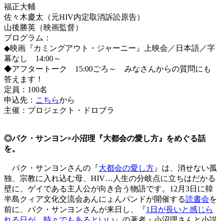
福正大輔
佐々木慶太（元HIV内定取消訴訟原告）
山後勝英（映画監督）
プログラム：
◆映画『カミングアウト・ジャーニー』上映会／日本語／字
幕なし 14:00～
◆アフタートーク 15:00ごろ～ みなさんからの質問にも
答えます！
定員：100名
申込先：
こちら
から
主催：プロジェクト・ドロブラ
◎パク・サンヨン×小沼理『大都会の愛し方』をめぐる話
を。
パク・サンヨンさんの『
大都会の愛し方
』は、消せない孤
独、宗教に入れ込む母、HIV…人生の分岐点に立ちはだかる
壁に、ゲイである主人公が向き合う物語です。12月3日に韓
半島クィア文化交流会あんにょんパンドが開催する
読書会
を
前に、パク・サンヨンさんが来日し、『
1日が長いと感じら
れる日が、時々でもあるといい
』の著者・小沼理さんと小説