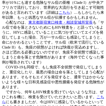
率が10％にも達する危険なサル痘の亜種（Clade I）が中央ア
フリカで流行しており、世界的な大流行を引き起こす可能性
があると言われています（詳細は
こちら
）…もしかしたら来
年以降、もっと凶悪なサル痘が伝播するかもしれません。
心配なのは、
東京都新宿東口検査・相談室城所室長
も「サ
ル痘で命を落とさないためにもHIV検査を」と語っているよ
うに、HIVに感染していることに気づかずにいてエイズを発
症してしまった場合、万が一サル痘にも感染してしまうと、
命にかかわるということです。サル痘（欧米で流行している
Clade II）も、免疫の状態がよければ快復が見込めますし、
さほど恐れる必要はないのですが、免疫不全状態で感染して
しまうと命を落とす危険性があります（海外で亡くなった事
例が報告されています）
COVID-19も同様で、もし免疫不全状態で発症してしまう
と、重症化したり、最悪の場合は命を落としてしまう心配が
あります。そもそもエイズを発症すると、通常ではかからな
いような様々な日和見感染症や悪性腫瘍を発症する危険性が
あります。
ですから、何年もHIV検査を受けていないような方は、ぜ
ひこれを機に、検査を受けていただきたいと思います。
こち
ら
にも書きましたが、今はHIVに感染しているからといって