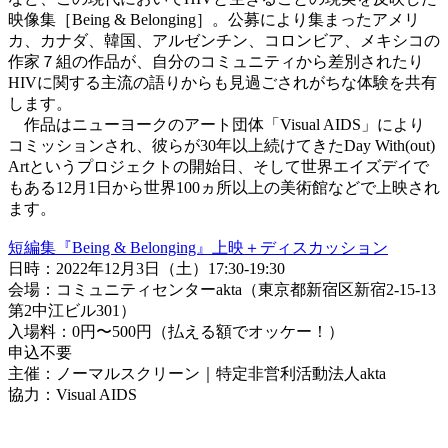
映像集［Being & Belonging］。公募により集まったアメリ
カ、カナダ、韓国、アルゼンチン、コロンビア、メキシコの
作家７組の作品が、自分のコミュニティから差別されたり
HIVに関する主流の語りからも見過ごされがちな体験を共有
します。
作品はニューヨークのアート団体「Visual AIDS」により
コミッションされ、彼らが30年以上続けてきたDay With(out)
Artというプロジェクトの開始日、そして世界エイズデイで
もある12月1日から世界100ヵ所以上の美術館などで上映され
ます。
短編集『Being & Belonging』上映＋ディスカッション
日時：2022年12月3日（土）17:30-19:30
会場：コミュニティセンターakta（東京都新宿区新宿2-15-13
第2中江ビル301）
入場料：0円〜500円（払える額でオッケー！）
申込不要
主催：ノーマルスクリーン｜特定非営利活動法人akta
協力：Visual AIDS