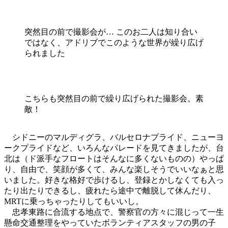
突然目の前で撮影会が… このお二人は知り合い
ではなく、アドリブでこのような世界が繰り広げ
られました
こちらも突然目の前で繰り広げられた撮影会。素
敵！
シドニーのマルディグラ、バルセロナプライド、ニューヨ
ークプライドなど、いろんなパレードを見てきましたが、台
北は（ド派手なフロートはそんなに多くないものの）やっぱ
り、自由で、笑顔が多くて、みんな楽しそうでいいなぁと思
いました。好きな格好で歩けるし、登録とかしなくても入っ
たり出たりできるし、疲れたら途中で離脱して休んだり、
MRTに乗っちゃったりしてもいいし。
忠孝東路に合流する地点で、警察官の方々に混じって一生
懸命交通整理をやっていたボランティアスタッフの男の子