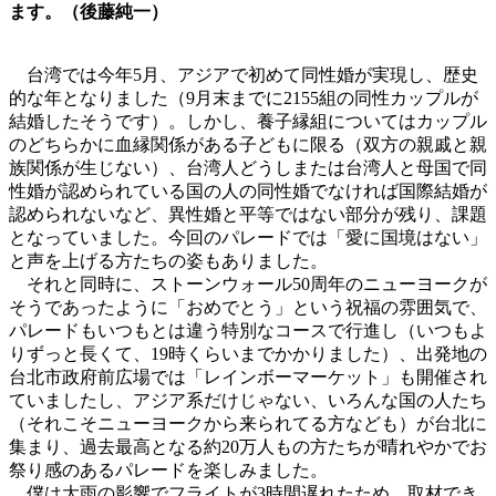
ます。（後藤純一）
台湾では今年5月、アジアで初めて同性婚が実現し、歴史
的な年となりました（9月末までに2155組の同性カップルが
結婚したそうです）。しかし、養子縁組についてはカップル
のどちらかに血縁関係がある子どもに限る（双方の親戚と親
族関係が生じない）、台湾人どうしまたは台湾人と母国で同
性婚が認められている国の人の同性婚でなければ国際結婚が
認められないなど、異性婚と平等ではない部分が残り、課題
となっていました。今回のパレードでは「愛に国境はない」
と声を上げる方たちの姿もありました。
それと同時に、ストーンウォール50周年のニューヨークが
そうであったように「おめでとう」という祝福の雰囲気で、
パレードもいつもとは違う特別なコースで行進し（いつもよ
りずっと長くて、19時くらいまでかかりました）、出発地の
台北市政府前広場では「レインボーマーケット」も開催され
ていましたし、アジア系だけじゃない、いろんな国の人たち
（それこそニューヨークから来られてる方なども）が台北に
集まり、過去最高となる約20万人もの方たちが晴れやかでお
祭り感のあるパレードを楽しみました。
僕は大雨の影響でフライトが3時間遅れたため、取材でき