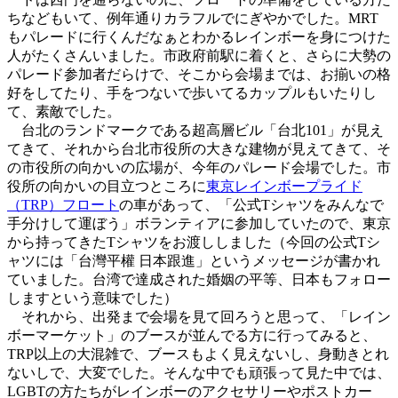
ちなどもいて、例年通りカラフルでにぎやかでした。MRT
もパレードに行くんだなぁとわかるレインボーを身につけた
人がたくさんいました。市政府前駅に着くと、さらに大勢の
パレード参加者だらけで、そこから会場までは、お揃いの格
好をしてたり、手をつないで歩いてるカップルもいたりし
て、素敵でした。
台北のランドマークである超高層ビル「台北101」が見え
てきて、それから台北市役所の大きな建物が見えてきて、そ
の市役所の向かいの広場が、今年のパレード会場でした。市
役所の向かいの目立つところに
東京レインボープライド
（TRP）フロート
の車があって、「公式Tシャツをみんなで
手分けして運ぼう」ボランティアに参加していたので、東京
から持ってきたTシャツをお渡ししました（今回の公式Tシ
ャツには「台灣平權 日本跟進」というメッセージが書かれ
ていました。台湾で達成された婚姻の平等、日本もフォロー
しますという意味でした）
それから、出発まで会場を見て回ろうと思って、「レイン
ボーマーケット」のブースが並んでる方に行ってみると、
TRP以上の大混雑で、ブースもよく見えないし、身動きとれ
ないしで、大変でした。そんな中でも頑張って見た中では、
LGBTの方たちがレインボーのアクセサリーやポストカー