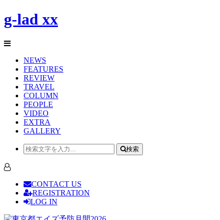
g-lad xx
NEWS
FEATURES
REVIEW
TRAVEL
COLUMN
PEOPLE
VIDEO
EXTRA
GALLERY
検索
CONTACT US
REGISTRATION
LOG IN