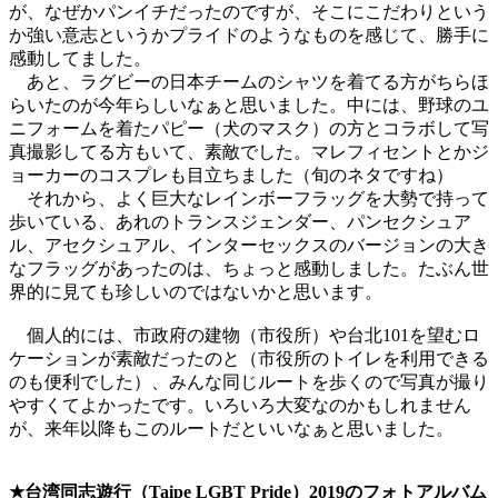
が、なぜかパンイチだったのですが、そこにこだわりという
か強い意志というかプライドのようなものを感じて、勝手に
感動してました。
あと、ラグビーの日本チームのシャツを着てる方がちらほ
らいたのが今年らしいなぁと思いました。中には、野球のユ
ニフォームを着たパピー（犬のマスク）の方とコラボして写
真撮影してる方もいて、素敵でした。マレフィセントとかジ
ョーカーのコスプレも目立ちました（旬のネタですね）
それから、よく巨大なレインボーフラッグを大勢で持って
歩いている、あれのトランスジェンダー、パンセクシュア
ル、アセクシュアル、インターセックスのバージョンの大き
なフラッグがあったのは、ちょっと感動しました。たぶん世
界的に見ても珍しいのではないかと思います。
個人的には、市政府の建物（市役所）や台北101を望むロ
ケーションが素敵だったのと（市役所のトイレを利用できる
のも便利でした）、みんな同じルートを歩くので写真が撮り
やすくてよかったです。いろいろ大変なのかもしれません
が、来年以降もこのルートだといいなぁと思いました。
★台湾同志遊行（Taipe LGBT Pride）2019のフォトアルバム