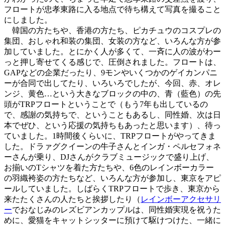
フロートが忠孝東路に入る地点で待ち構えて写真を撮ること
にしました。
韓国の方たちや、香港の方たち、ピカチュウのコスプレの
集団、おしゃれ和装の集団、女装の方など、いろんな方が参
加していました。とにかく人が多くて、一斉に人の波がわー
っと押し寄せてくる感じで、圧倒されました。フロートは、
GAPなどの企業だったり、9モンやいくつかのゲイカンパニ
ーが合同で出してたり、いろいろでしたが、今回、赤、オレ
ンジ、黄色…という大きなブロックの中の、青（藍色）の先
頭がTRPフロートということで（もう7年も出しているの
で、感謝の気持ちで、ということもあるし、同性婚、次は日
本でぜひ、という応援の気持ちもあったと思います）、待っ
ていました。1時間後くらいに、TRPフロートがやってきま
した。ドラァグクイーンの牛子さんとインガ・ペルセフォネ
ーさんが乗り、DJさんがクラブミュージックで盛り上げ、
お揃いのTシャツを着た方たちや、6色のレインボーカラー
の羽織袴姿の方たちなど、いろんな方が参加し、東京をアピ
ールしていました。しばらくTRPフロートで歩き、東京から
来たたくさんの人たちと挨拶したり（
レインボーアクセサリ
ー
でおなじみのレズビアンカップルは、同性婚実現を祝うた
めに、愛猫をキャットシッターに預けて駆けつけた、一緒に