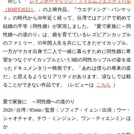
同じく「
レインボーマリッジ・フィルムフェスティバル
（RMFF2022）
」の上映作品。『ウエディング・バンケッ
ト』の時代から30年近く経って、台湾ではアジアで初めて
結婚の平等（同性婚）が実現しました。『愛で家族に～同
性婚への道のり』は、娘を育てているレズビアンカップル
のファミリー、35年間人生を共にしてきたゲイカップル、
一方がマカオ出身で二人で一緒に暮らすために同性婚に希
望をつなぐゲイカップルという3組の同性カップルの姿を追
ったドキュメンタリー映画です。「あれは僕らの将来の姿
だ」と思えるようなリアリティがあります。涙なしでは観
ることができない作品です。（レビューは
こちら
）
愛で家族に ～同性婚への道のり
2020 / 台湾 / 85min / 監督：ソフィア・イェン / 出演：ウー・
シャオチャオ、チウ・ミンジュン、ワン・ティエンミン ほ
か