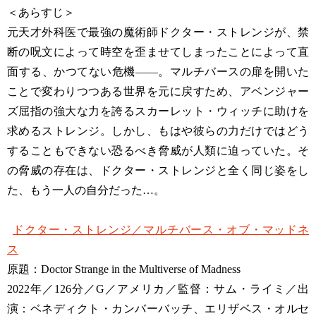
＜あらすじ＞
元天才外科医で最強の魔術師ドクター・ストレンジが、禁
断の呪文によって時空を歪ませてしまったことによって直
面する、かつてない危機――。マルチバースの扉を開いた
ことで変わりつつある世界を元に戻すため、アベンジャー
ズ屈指の強大な力を誇るスカーレット・ウィッチに助けを
求めるストレンジ。しかし、もはや彼らの力だけではどう
することもできない恐るべき脅威が人類に迫っていた。そ
の脅威の存在は、ドクター・ストレンジと全く同じ姿をし
た、もう一人の自分だった…。
ドクター・ストレンジ／マルチバース・オブ・マッドネ
ス
原題：Doctor Strange in the Multiverse of Madness
2022年／126分／G／アメリカ／監督：サム・ライミ／出
演：ベネディクト・カンバーバッチ、エリザベス・オルセ