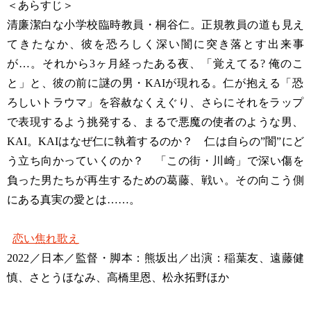
＜あらすじ＞
清廉潔白な小学校臨時教員・桐谷仁。正規教員の道も見え
てきたなか、彼を恐ろしく深い闇に突き落とす出来事
が…。それから3ヶ月経ったある夜、「覚えてる? 俺のこ
と」と、彼の前に謎の男・KAIが現れる。仁が抱える「恐
ろしいトラウマ」を容赦なくえぐり、さらにそれをラップ
で表現するよう挑発する、まるで悪魔の使者のような男、
KAI。KAIはなぜ仁に執着するのか？ 仁は自らの”闇”にど
う立ち向かっていくのか？ 「この街・川崎」で深い傷を
負った男たちが再生するための葛藤、戦い。その向こう側
にある真実の愛とは……。
恋い焦れ歌え
2022／日本／監督・脚本：熊坂出／出演：稲葉友、遠藤健
慎、さとうほなみ、高橋里恩、松永拓野ほか