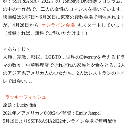
称：SSFF&ASIA）2022」の【Shibuya Diversityプログラム】
の中の一作品で、二人の女性のロマンスを描いています。
映画祭は6月7日〜6月20日に東京の複数会場で開催されます
が、4月28日から
オンライン会場
もスタートしています
（登録すれば、無料でご覧いただけます）
＜あらすじ＞
人種、宗教、移民、LGBTQ…世界のDiversityを考えるドラ
マの数々。中華料理店でそれぞれの家族と夕食をとる、2人
のアジア系アメリカ人の少女たち。2人はレストランのトイ
レで出会い…。
ラッキーフィッシュ
原題：Lucky fish
2021年／アメリカ／0:08:24／監督：Emily Jampel
5月19日よりSSFF&ASIA2022オンライン会場で無料配信