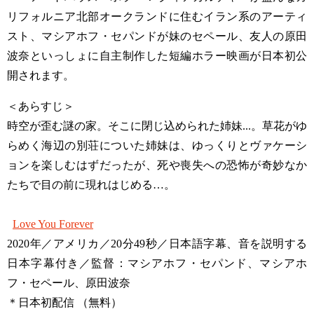
リフォルニア北部オークランドに住むイラン系のアーティ
スト、マシアホフ・セパンドが妹のセペール、友人の原田
波奈といっしょに自主制作した短編ホラー映画が日本初公
開されます。
＜あらすじ＞
時空が歪む謎の家。そこに閉じ込められた姉妹...。草花がゆ
らめく海辺の別荘についた姉妹は、ゆっくりとヴァケーシ
ョンを楽しむはずだったが、死や喪失への恐怖が奇妙なか
たちで目の前に現れはじめる…。
Love You Forever
2020年／アメリカ／20分49秒／日本語字幕、音を説明する
日本字幕付き／監督：マシアホフ・セパンド、マシアホ
フ・セペール、原田波奈
＊日本初配信 （無料）