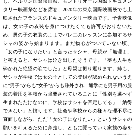
し、ベルリン国際映画祭、モントリオール国際ドキュメン
タリー映画祭などを席巻、2020年の東京国際映画祭でも上
映されたフランスのドキュメンタリー映画です。予告映像
は、女の子の衣装を身につけたくても許可がおりないた
め、男の子の衣装のままでバレエのレッスンに参加するサ
シャの姿から始まります。まだ物心がついていない頃、
「女の子になりたい」と言ったサシャ。母親が「無理よ」
と答えると、サシャは泣き出したそうです。「夢も人生も
砕かれた絶望の涙でした」と母親は振り返ります。姉も、
サシャが学校では女の子としての登録が認められないうえ
に“男子”からも“女子”からも疎外され、通学にも男子用の服
装の着用を学校から強要されていることに「性別を選べず
生まれただけなのに、学校はサシャを否定してる」「納得
できない」と憤ります。社会や学校からの様々な理不尽に
直面しながら、ただ「女の子になりたい」というサシャの
願いを叶えるために奔走し、ともに闘っていく家族の姿を