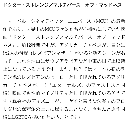
ドクター・ストレンジ／マルチバース・オブ・マッドネス
マーベル・シネマティック・ユニバース（MCU）の最新
作であり、世界中のMCUファンたちが心待ちにしていた映
画『ドクター・ストレンジ／マルチバース・オブ・マッド
ネス』。約12秒間ですが、アメリカ・チャベスが、自分に
は2人の母親（レズビアンマザー）がいると語るシーンがあ
って、これを理由にサウジアラビアなど中東の国で上映禁
止になっているそうです。また、原作ではマーベル初のラ
テン系のレズビアンのヒーローとして描かれているアメリ
カ・チャベスが、（『エターナルズ』のファストスと同
様）映画でも性的マイノリティとして描かれているそうで
す（親会社のディズニーが、「ゲイと言うな法案」のフロ
リダ州の保守派の圧力に屈することなく、きちんと原作同
様にLGBTQを描いたということです）