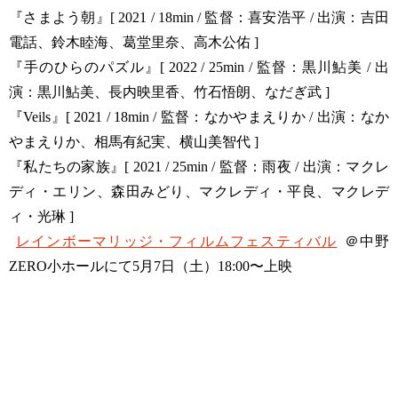
『さまよう朝』[ 2021 / 18min / 監督：喜安浩平 / 出演：吉田
電話、鈴木睦海、葛堂里奈、高木公佑 ]
『手のひらのパズル』[ 2022 / 25min / 監督：黒川鮎美 / 出
演：黒川鮎美、長内映里香、竹石悟朗、なだぎ武 ]
『Veils』[ 2021 / 18min / 監督：なかやまえりか / 出演：なか
やまえりか、相馬有紀実、横山美智代 ]
『私たちの家族』[ 2021 / 25min / 監督：雨夜 / 出演：マクレ
ディ・エリン、森田みどり、マクレディ・平良、マクレデ
ィ・光琳 ]
レインボーマリッジ・フィルムフェスティバル
＠中野
ZERO小ホールにて5月7日（土）18:00〜上映