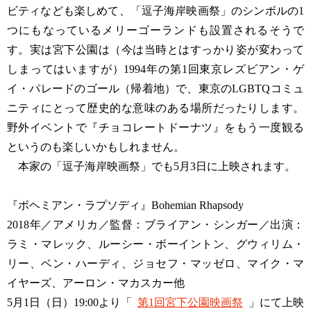
ビティなども楽しめて、「逗子海岸映画祭」のシンボルの1
つにもなっているメリーゴーランドも設置されるそうで
す。実は宮下公園は（今は当時とはすっかり姿が変わって
しまってはいますが）1994年の第1回東京レズビアン・ゲ
イ・パレードのゴール（帰着地）で、東京のLGBTQコミュ
ニティにとって歴史的な意味のある場所だったりします。
野外イベントで『チョコレートドーナツ』をもう一度観る
というのも楽しいかもしれません。
本家の「逗子海岸映画祭」でも5月3日に上映されます。
『ボヘミアン・ラプソディ』Bohemian Rhapsody
2018年／アメリカ／監督：ブライアン・シンガー／出演：
ラミ・マレック、ルーシー・ボーイントン、グウィリム・
リー、ベン・ハーディ、ジョセフ・マッゼロ、マイク・マ
イヤーズ、アーロン・マカスカー他
5月1日（日）19:00より「
第1回宮下公園映画祭
」にて上映