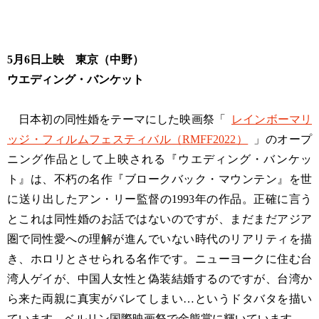
5月6日上映 東京（中野）
ウエディング・バンケット
日本初の同性婚をテーマにした映画祭「
レインボーマリ
ッジ・フィルムフェスティバル（RMFF2022）
」のオープ
ニング作品として上映される『ウエディング・バンケッ
ト』は、不朽の名作『ブロークバック・マウンテン』を世
に送り出したアン・リー監督の1993年の作品。正確に言う
とこれは同性婚のお話ではないのですが、まだまだアジア
圏で同性愛への理解が進んでいない時代のリアリティを描
き、ホロリとさせられる名作です。ニューヨークに住む台
湾人ゲイが、中国人女性と偽装結婚するのですが、台湾か
ら来た両親に真実がバレてしまい…というドタバタを描い
ています。ベルリン国際映画祭で金熊賞に輝いています。