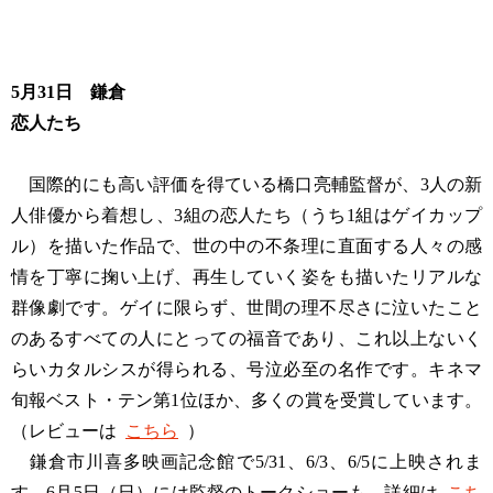
5月31日 鎌倉
恋人たち
国際的にも高い評価を得ている橋口亮輔監督が、3人の新
人俳優から着想し、3組の恋人たち（うち1組はゲイカップ
ル）を描いた作品で、世の中の不条理に直面する人々の感
情を丁寧に掬い上げ、再生していく姿をも描いたリアルな
群像劇です。ゲイに限らず、世間の理不尽さに泣いたこと
のあるすべての人にとっての福音であり、これ以上ないく
らいカタルシスが得られる、号泣必至の名作です。キネマ
旬報ベスト・テン第1位ほか、多くの賞を受賞しています。
（レビューは
こちら
）
鎌倉市川喜多映画記念館で5/31、6/3、6/5に上映されま
す。6月5日（日）には監督のトークショーも。詳細は
こち