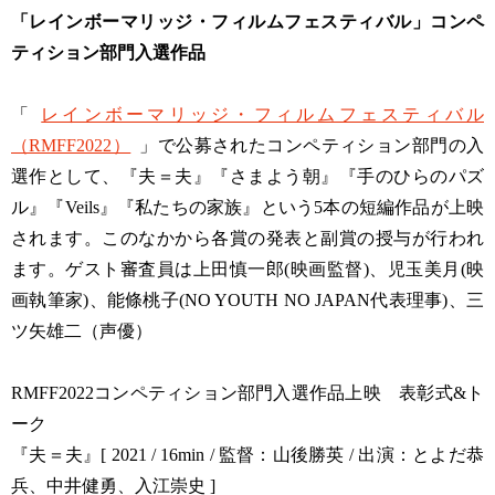
「レインボーマリッジ・フィルムフェスティバル」コンペ
ティション部門入選作品
「
レインボーマリッジ・フィルムフェスティバル
（RMFF2022）
」で公募されたコンペティション部門の入
選作として、『夫＝夫』『さまよう朝』『手のひらのパズ
ル』『Veils』『私たちの家族』という5本の短編作品が上映
されます。このなかから各賞の発表と副賞の授与が行われ
ます。ゲスト審査員は上田慎一郎(映画監督)、児玉美月(映
画執筆家)、能條桃子(NO YOUTH NO JAPAN代表理事)、三
ツ矢雄二（声優）
RMFF2022コンペティション部門入選作品上映 表彰式&ト
ーク
『夫＝夫』[ 2021 / 16min / 監督：山後勝英 / 出演：とよだ恭
兵、中井健勇、入江崇史 ]