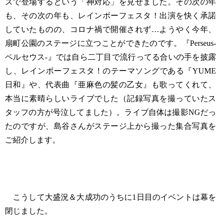
ズで登場するという「神対応」を見せました。その次の年
も、その次の年も、レインボーフェスタ！出演を快く承諾
していたものの、コロナ禍で開催されず…ようやく今年、
扇町公園のステージに立つことができたのです。『Perseus-
ペルセウス-』では自ら二丁目で流行ってる合いの手を披露
し、レインボーフェスタ！のテーマソングである『YUME
日和』や、代表曲『亜麻色の髪の乙女』も歌ってくれて、
本当に素晴らしいライブでした（記録写真を撮っていたス
タッフの方が号泣してました）。ライブ自体は撮影NGだっ
たのですが、島谷さんがステージ上から撮った集合写真を
ご紹介します。
こうして大盛況＆大成功のうちに1日目のイベントは幕を
閉じました。