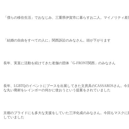
「僕らの移住生活」でおなじみ、三重県伊賀市に暮らすお二人。マイノリティ差
「結婚の自由をすべての人に」関西訴訟のみなさん。頭が下がります
長年、実直に活動を続けてきた老舗の団体「G-FRONT関西」のみなさん
長年、LGBTQのイベントにブースを出展してきた文房具のCASSAROSさん。
な丸い廃材をレインボーの何かに使おうという提案をされていました
京都のプライドにも多大な支援をしていた三洋化成のみなさん。今回もマスクに
していました