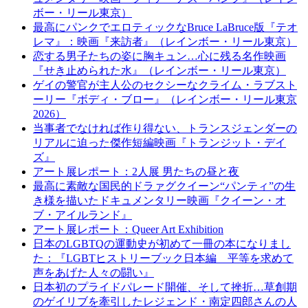
ボー・リール東京）
最高にパンクでエロティックなBruce LaBruce版『テオ
レマ』：映画『来訪者』（レインボー・リール東京）
恋する男子たちの姿に胸キュン…心に残る名作映画
『せき止められた水』（レインボー・リール東京）
ゲイの警官が主人公のセクシーなクライム・ラブスト
ーリー『ボディ・ブロー』（レインボー・リール東京
2026）
当事者でなければ作り得ない、トランスジェンダーの
リアルに迫った傑作短編映画『トランジット・デイ
ズ』
アート展レポート：2人展 男たちの昼と夜
最高に素敵な国⺠的ドラァグクイーン“パンティ”の生
き様を描いたドキュメンタリー映画『クイーン・オ
ブ・アイルランド』
アート展レポート：Queer Art Exhibition
日本のLGBTQの運動史が初めて一冊の本になりまし
た：『LGBTヒストリーブック日本編 平等を求めて
声をあげた人々の闘い』
日本初のプライドパレード開催、そして挫折…草創期
のゲイリブを牽引したレジェンド・南定四郎さんの人