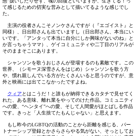
態”扱いしたりせず、魂の回復といいますか、生きてる！っ
て感じるための切実な営みとして描いてるような感じでし
た。
主演の役者さんこそノンケさんですが（『エゴイスト』と
同様）、日出郎さんも出ていますし（日出郎さん、本当にい
いです。「アンタって本当に自分にしか興味がないのね」と
か言っちゃうママ）、ゲイコミュニティや二丁目のリアルが
そのままそこにあります。
シャンソンを歌うおじさんが登場するのも素敵です。この
世界、（シモーヌ深雪さんをはじめ）シャンソンを歌う方
や、慣れ親しんでいる方がたくさんいると思うのですが、意
外と映画には出てこなかったですよね。
クィア
とはこうだ！と誰もが納得できるカタチで見せてく
れた、ある意味、離れ業をやってのけた作品。コミュニティ
への愛、“ヘンタイ”への愛、そして人間愛がほとばしる作品
です。きっと「人生捨てたもんじゃない」と思えます。
もし昨今のLGBTQの活動のことから距離を感じる、パー
トナーシップ登録とかさらさらやる気がない、そっとしてお