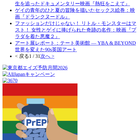
生を追ったドキュメンタリー映画『熱狂をこえて』
ゲイの青年のひと夏の冒険を描いたセックス絵巻：映
画『ドランクヌードル』
ファッションだけじゃない！ リトル・モンスターはマ
スト！ 女性とゲイに捧げられた奇跡の名作：映画『プ
ラダを着た悪魔２』
アート展レポート：テート美術館 ― YBA & BEYOND
世界を変えた90s英国アート
< 戻る
1 / 31
次へ >