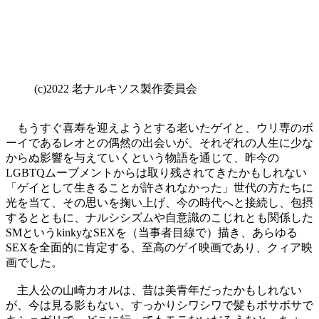
(c)2022 老ナルキソス製作委員会
もうすぐ喜寿を迎えようとする老いたゲイと、ウリ専のボ
ーイであるレオとの偶然の出会いが、それぞれの人生に少な
からぬ影響を与えていくという物語を通じて、昨今の
LGBTQムーブメントからは取り残されてきたかもしれない
「ゲイとして生きることが許されなかった」世代の方たちに
光を当て、その思いを掬い上げ、今の時代へと接続し、包摂
するとともに、ナルシシズムや自意識のこじれとも関係した
SMというkinkyなSEXを（当事者目線で）描き、あらゆる
SEXを全面的に肯定する、至高のゲイ映画であり、クィア映
画でした。
主人公の山崎カオルは、昔は美青年だったかもしれない
が、今は見る影もない、すっかりシワシワで髪もボサボサで