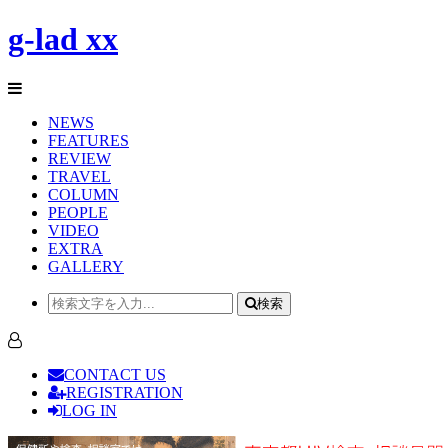
g-lad xx
NEWS
FEATURES
REVIEW
TRAVEL
COLUMN
PEOPLE
VIDEO
EXTRA
GALLERY
検索
CONTACT US
REGISTRATION
LOG IN