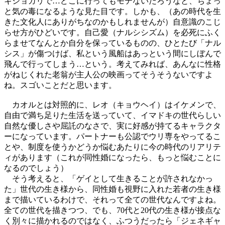
キショガリで…どこに行ってもモテないだろうなと、ちょっ
と気の毒になるような見た目です。しかも、（あの時代を生
きた文化人にありがちなのかもしれませんが）自意識のこじ
らせ方がひどいです。自己愛（ナルシシズム）を必死にふく
らませてなんとか自分を保っているものの、ひとたび「ナル
シス」が傷つけば、私という風船はあっという間にしぼんで
飛んで行ってしまう…という。考えてみれば、あんなに性格
がねじくれた老翁が主人公の映画ってそうそうないですよ
ね。スゴいことだと思います。
カオルとは対照的に、レオ（キョウヘイ）はイケメンで、
自由で満ち足りた生活を送っていて、イマドキの世代らしい
自然な優しさや屈託のなさで、実に好感が持てるキャラクタ
ーになっています。パートナーも公認でウリ専をやってるこ
とや、制度を使うかどうか悩むあたりに今の時代のリアリテ
ィがあります（これが同性婚になったら、もっと悩むことに
なるのでしょう）
そう考えると、「ゲイとして生きることが許されなかっ
た」世代の生き様から、同性婚も視野に入れた若者の生き様
まで描いているわけで、それって全ての世代なんですよね。
全ての世代を描きつつ、でも、70代と20代の生き様が接点な
く別々に描かれるのではなく、ふつうだったら「ジェネギャ