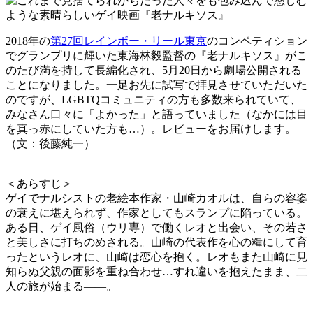
2018年の
第27回レインボー・リール東京
のコンペティション
でグランプリに輝いた東海林毅監督の『老ナルキソス』がこ
のたび満を持して長編化され、5月20日から劇場公開される
ことになりました。一足お先に試写で拝見させていただいた
のですが、LGBTQコミュニティの方も多数来られていて、
みなさん口々に「よかった」と語っていました（なかには目
を真っ赤にしていた方も…）。レビューをお届けします。
（文：後藤純一）
＜あらすじ＞
ゲイでナルシストの老絵本作家・山崎カオルは、自らの容姿
の衰えに堪えられず、作家としてもスランプに陥っている。
ある日、ゲイ風俗（ウリ専）で働くレオと出会い、その若さ
と美しさに打ちのめされる。山崎の代表作を心の糧にして育
ったというレオに、山崎は恋心を抱く。レオもまた山崎に見
知らぬ父親の面影を重ね合わせ…すれ違いを抱えたまま、二
人の旅が始まる――。