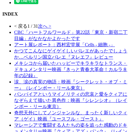
INDEX
< 戻る
1 / 31
次へ >
CBC「ハートフルワールド」第22話「東京・新宿二丁
目編」がなかなかよかったです
アート展レポート：西村宏堂展「Cells - 細胞 -」
かつてこんなにゲイゲイしいバレエがあったでしょう
か…ベルリン国立バレエ『ヌレエフ』レビュー
メキシコから届いたハッピーでキラキラなトランス・
ドキュメンタリー映画『きっと青春大革命！カルラ８
年の記録』
涙、涙の真実の物語：映画『シークレット・オブ・ミ
ー』（レインボー・リール東京）
バンパイアというマイノリティの悲哀と愛をクィアに
なぞらえて描いた異色作：映画『シレンシオ』（レイ
ンボー・リール東京）
奇想天外にしてノンジャンルな、まったく新しいクィ
ア（ゲイ）映画『ユースフル・ゴースト』
マレーシアで奮闘する人たちの姿を追った感動のドキ
ュメンタリー映画『クィア・アズ・パンク』（レイン