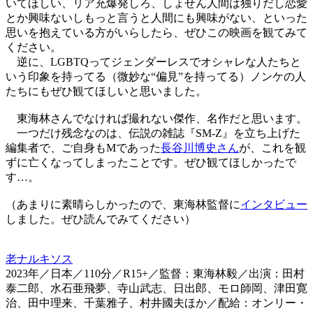
いてほしい、リア充爆発しろ、しょせん人間は独りだし恋愛
とか興味ないしもっと言うと人間にも興味がない、といった
思いを抱えている方がいらしたら、ぜひこの映画を観てみて
ください。
逆に、LGBTQってジェンダーレスでオシャレな人たちと
いう印象を持ってる（微妙な“偏見”を持ってる）ノンケの人
たちにもぜひ観てほしいと思いました。
東海林さんでなければ撮れない傑作、名作だと思います。
一つだけ残念なのは、伝説の雑誌『SM-Z』を立ち上げた
編集者で、ご自身もMであった
長谷川博史さん
が、これを観
ずに亡くなってしまったことです。ぜひ観てほしかったで
す…。
（あまりに素晴らしかったので、東海林監督に
インタビュー
しました。ぜひ読んでみてください）
老ナルキソス
2023年／日本／110分／R15+／監督：東海林毅／出演：田村
泰二郎、水石亜飛夢、寺山武志、日出郎、モロ師岡、津田寛
治、田中理来、千葉雅子、村井國夫ほか／配給：オンリー・