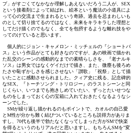
プ」がすごくてなかなか理解しあえないだろう二人が、SEX
という接着剤によって結ばれ、絵本という魔法の小道具によ
って心の交流まで生まれるという奇跡。過去を忌まわしいも
のとして切り捨てるのではなく、未来をキラキラした理想と
してだけ描くのでもなく、全てを包摂するような離れ技をや
ってのけていると思います。
個人的にジョン・キャメロン・ミッチェルの『ショートバ
ス』という作品がとても好きなのですが、あの映画で描かれ
た乱交のシーンの感動的なまでの素晴らしさを、『老ナルキ
ソス』は男女ではなくゲイだけで描き、また、微塵も後ろめ
たさや恥ずかしさを感じさせない「讃歌」「祝祭」として描
いたことに感動させられました。クィア史に残る、記念碑的
なSEX。『トーチソング・トリロジー』のラストシーンと同
じくらい、いつまでも抱きしめていたい、ずっとたいせつな
ものをしまっておく心の宝箱に入れておきたくなるようなシ
ーンでした。
SMが繰り返し描かれるのもポイントで、カオルの自己愛
とM性が分かち難く結びついているところも説得力がありま
すし、70代も後半で勃たなくなってしまった方がSMで快楽
を得るというのもリアルだと思いますし、もちろんSMを”変