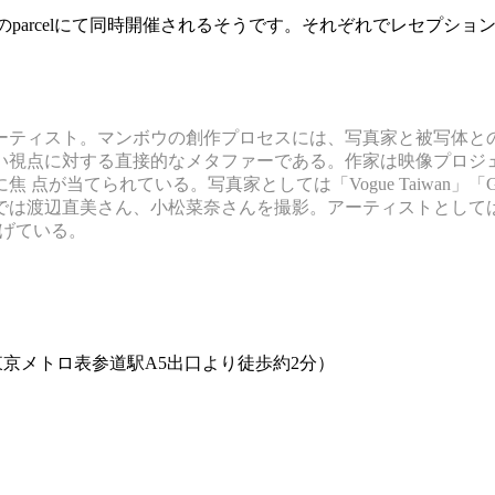
喰町のparcelにて同時開催されるそうです。それぞれでレセプ
ーティスト。マンボウの創作プロセスには、写真家と被写体と
遠い視点に対する直接的なメタファーである。作家は映像プロシ
が当てられている。写真家としては「Vogue Taiwan」「GQ T
゙は渡辺直美さん、小松菜奈さんを撮影。アーティストとしては台北市立
広げている。
）（東京メトロ表参道駅A5出口より徒歩約2分）