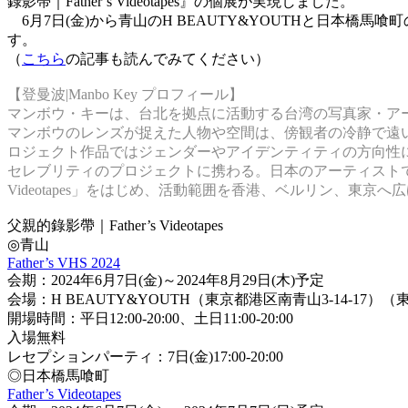
錄影帶｜Father’s Videotapes』の個展が実現しました。
6月7日(金)から青山のH BEAUTY&YOUTHと日本橋馬
す。
（
こちら
の記事も読んでみてください）
【登曼波|Manbo Key プロフィール】
マンボウ・キーは、台北を拠点に活動する台湾の写真家・ア
マンボウのレンズが捉えた人物や空間は、傍観者の冷静で
ロジェクト作品ではジェンダーやアイデンティティの方向性に焦 点
セレブリティのプロジェクトに携わる。日本のアーティストて
Videotapes」をはじめ、活動範囲を香港、ベルリン、東京へ
父親的錄影帶｜Father’s Videotapes
◎青山
Father’s VHS 2024
会期：2024年6月7日(金)～2024年8月29日(木)予定
会場：H BEAUTY&YOUTH（東京都港区南青山3-14-17
開場時間：平日12:00-20:00、土日11:00-20:00
入場無料
レセプションパーティ：7日(金)17:00-20:00
◎日本橋馬喰町
Father’s Videotapes