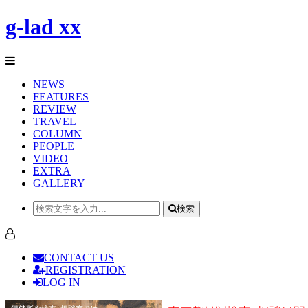
g-lad xx
NEWS
FEATURES
REVIEW
TRAVEL
COLUMN
PEOPLE
VIDEO
EXTRA
GALLERY
検索
CONTACT US
REGISTRATION
LOG IN