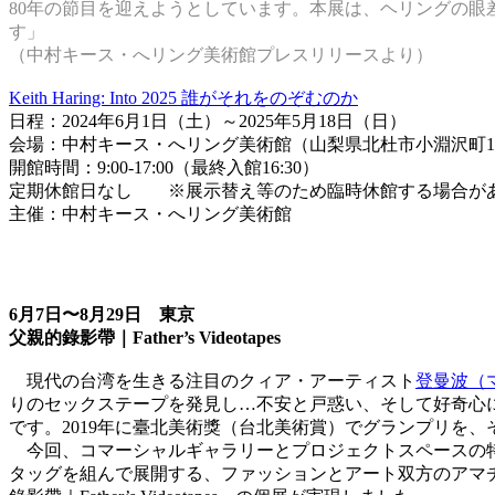
80年の節目を迎えようとしています。本展は、ヘリングの
す」
（中村キース・へリング美術館プレスリリースより）
Keith Haring: Into 2025 誰がそれをのぞむのか
日程：2024年6月1日（土）～2025年5月18日（日）
会場：中村キース・へリング美術館（山梨県北杜市小淵沢町102
開館時間：9:00-17:00（最終入館16:30）
定期休館日なし ※展示替え等のため臨時休館する場合が
主催：中村キース・へリング美術館
6月7日〜8月29日 東京
父親的錄影帶｜Father’s Videotapes
現代の台湾を生きる注目のクィア・アーティスト
登曼波（
りのセックステープを発見し…不安と戸惑い、そして好奇心に占領さ
です。2019年に臺北美術獎（台北美術賞）でグランプリを、そのシリー
今回、コマーシャルギャラリーとプロジェクトスペースの特性を
タッグを組んで展開する、ファッションとアート双方のアマチ