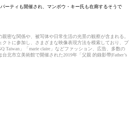
ションパーティも開催され、マンボウ・キー氏も在廊するそうで
の親密な関係や、被写体や日常生活の光景の観察が含まれる。
゙ェクトに参加し、さまざまな映像表現方法を模索しており、プ
aiwan」「marie claire」などファッション、広告、多数の
美術館で開催された2019年「父親 的錄影帶|Father’s