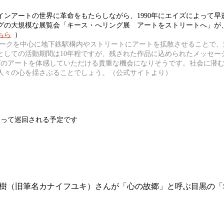
ンアートの世界に革命をもたらしながら、1990年にエイズによって早
グの大規模な展覧会「キース・へリング展 アートをストリートへ」が
ちら
）
ヨークを中心に地下鉄駅構内やストリートにアートを拡散させることで
としての活動期間は10年程ですが、残された作品に込められたメッセー
グのアートを体感していただける貴重な機会になりそうです。社会に潜む
人々の心を揺さぶることでしょう。（公式サイトより）
たって巡回される予定です
冬樹（旧筆名カナイフユキ）さんが「心の故郷」と呼ぶ目黒の「SU