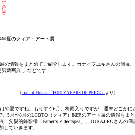
024年夏のクィア・アート展
展の情報をまとめてご紹介します。カナイフユキさんの個展、台湾のMa
-益荒男戯画展-」などです
（
Tom of Finland「FORTY YEARS OF PRIDE」
より）
り、もはや夏ですね。もうすぐ6月、梅雨入りですが、週末どこか
、5月〜8月のLGBTQ（クィア）関連のアート展の情報をま
の個展「父親的錄影帶｜Father’s Videotapes」、TORAJIR
加していきます。