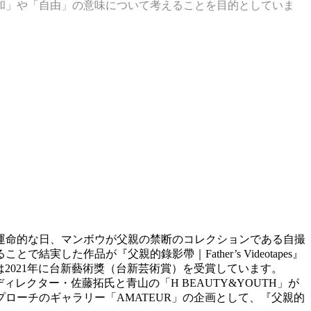
和」や「自由」の意味について考えることを目的としていま
ある運命的な日、マンボウが父親の禁断のコレクションである自撮
た作品が『父親的錄影帶｜Father’s Videotapes』
Void」は2021年に台新藝術獎（台新芸術賞）を受賞しています。
クター・佐藤拓氏と青山の「H BEAUTY&YOUTH」が
ローチのギャラリー「AMATEUR」の企画として、『父親的