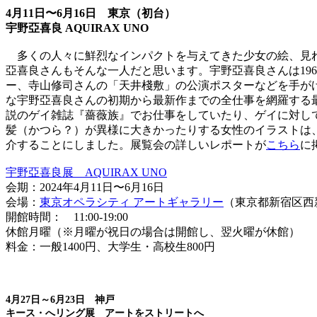
4月11日〜6月16日 東京（初台）
宇野亞喜良 AQUIRAX UNO
多くの人々に鮮烈なインパクトを与えてきた少女の絵、見れ
亞喜良さんもそんな一人だと思います。宇野亞喜良さんは19
ー、寺山修司さんの「天井棧敷」の公演ポスターなどを手が
な宇野亞喜良さんの初期から最新作までの全仕事を網羅する
説のゲイ雑誌『薔薇族』でお仕事をしていたり、ゲイに対し
髪（かつら？）が異様に大きかったりする女性のイラストは
介することにしました。展覧会の詳しいレポートが
こちら
に
宇野亞喜良展 AQUIRAX UNO
会期：2024年4月11日〜6月16日
会場：
東京オペラシティ アートギャラリー
（東京都新宿区西新宿
開館時間： 11:00-19:00
休館月曜（※月曜が祝日の場合は開館し、翌火曜が休館）
料金：一般1400円、大学生・高校生800円
4月27日～6月23日 神戸
キース・へリング展 アートをストリートへ