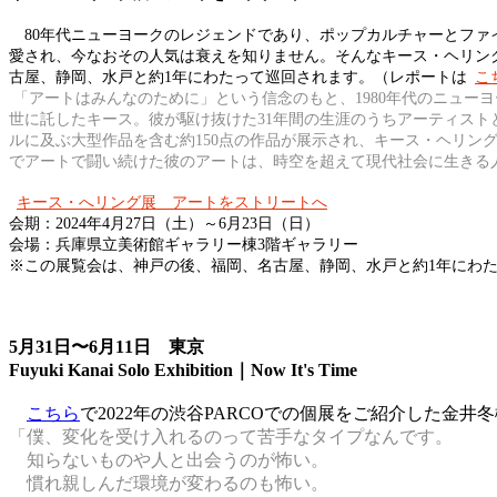
80年代ニューヨークのレジェンドであり、ポップカルチャーとファイ
愛され、今なおその人気は衰えを知りません。そんなキース・ヘリン
古屋、静岡、水戸と約1年にわたって巡回されます。（レポートは
こ
「アートはみんなのために」という信念のもと、1980年代のニュー
世に託したキース。彼が駆け抜けた31年間の生涯のうちアーティスト
ルに及ぶ大型作品を含む約150点の作品が展示され、キース・ヘリン
でアートで闘い続けた彼のアートは、時空を超えて現代社会に生きる
キース・へリング展 アートをストリートへ
会期：2024年4月27日（土）～6月23日（日）
会場：兵庫県立美術館ギャラリー棟3階ギャラリー
※この展覧会は、神戸の後、福岡、名古屋、静岡、水戸と約1年にわ
5月31日〜6月11日 東京
Fuyuki Kanai Solo Exhibition｜Now It's Time
こちら
で2022年の渋谷PARCOでの個展をご紹介した金井
「僕、変化を受け入れるのって苦手なタイプなんです。
知らないものや人と出会うのが怖い。
慣れ親しんだ環境が変わるのも怖い。