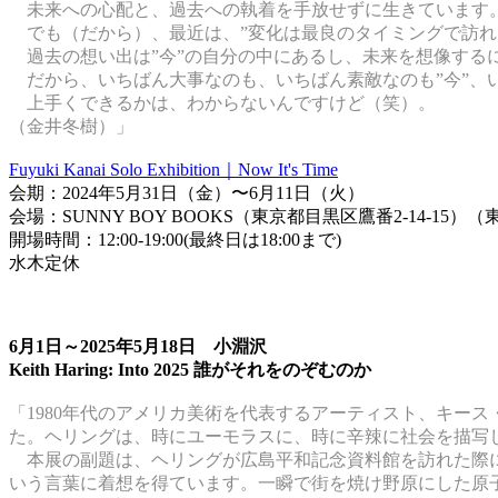
未来への心配と、過去への執着を手放せずに生きています
でも（だから）、最近は、”変化は最良のタイミングで訪れ
過去の想い出は”今”の自分の中にあるし、未来を想像するに
だから、いちばん大事なのも、いちばん素敵なのも”今”、い
上手くできるかは、わからないんですけど（笑）。
（金井冬樹）」
Fuyuki Kanai Solo Exhibition｜Now It's Time
会期：2024年5月31日（金）〜6月11日（火）
会場：SUNNY BOY BOOKS（東京都目黒区鷹番2-14-1
開場時間：12:00-19:00(最終日は18:00まで)
水木定休
6月1日～2025年5月18日 小淵沢
Keith Haring: Into 2025 誰がそれをのぞむのか
「1980年代のアメリカ美術を代表するアーティスト、キース
た。ヘリングは、時にユーモラスに、時に辛辣に社会を描写
本展の副題は、ヘリングが広島平和記念資料館を訪れた際に日記に残した「誰が再
いう言葉に着想を得ています。一瞬で街を焼け野原にした原子