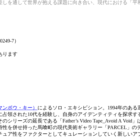
眼差しを通して世界が抱える課題に向き合い、現代における「平
49-7）
あります
マンボウ・キー）
によるソロ・エキシビション。1994年の
れた10代を経験し、自身のアイデンティティを探求することで結実し
ズの延長である「Father’s Video Tape_Avoid A 
併せ持った馬喰町の現代美術ギャラリー「PARCEL」のディレ
ュア性をファクターとしてキュレーションしていく新しいアプ