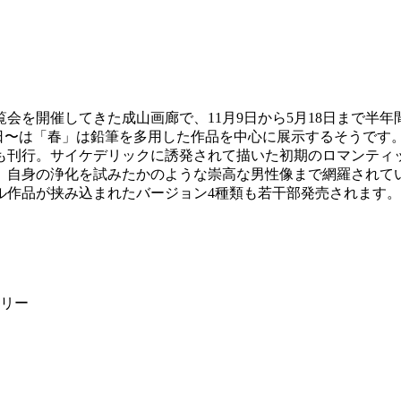
を開催してきた成山画廊で、11月9日から5月18日まで半年
年2月22日〜は「春」は鉛筆を多用した作品を中心に展示するそうで
-1999」も刊行。サイケデリックに誘発されて描いた初期のロマ
、自身の浄化を試みたかのような崇高な男性像まで網羅されて
ル作品が挟み込まれたバージョン4種類も若干部発売されます。
ンリー