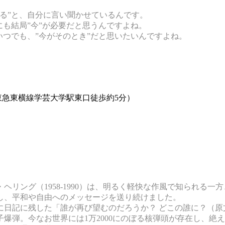
。
る”と、自分に言い聞かせているんです。
も結局”今”が必要だと思うんですよね。
つでも、”今がそのとき”だと思いたいんですよね。
5）（東急東横線学芸大学駅東口徒歩約5分）
・ヘリング（1958-1990）は、明るく軽快な作風で知られる
し、平和や自由へのメッセージを送り続けました。
び望むのだろうか？ どこの誰に？（原文：Who could ever wan
爆弾。今なお世界には1万2000にのぼる核弾頭が存在し、絶