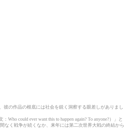
一方、彼の作品の根底には社会を鋭く洞察する眼差しがありまし
t this to happen again? To anyone?）」と
え間なく戦争が続くなか、来年には第二次世界大戦の終結から