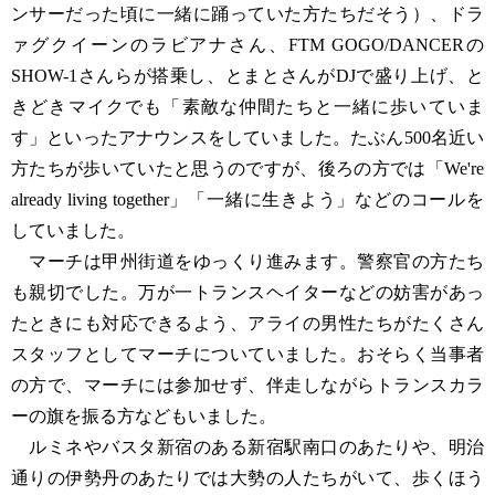
ンサーだった頃に一緒に踊っていた方たちだそう）、ドラ
ァグクイーンのラビアナさん、FTM GOGO/DANCERの
SHOW-1さんらが搭乗し、とまとさんがDJで盛り上げ、と
きどきマイクでも「素敵な仲間たちと一緒に歩いていま
す」といったアナウンスをしていました。たぶん500名近い
方たちが歩いていたと思うのですが、後ろの方では「We're
already living together」「一緒に生きよう」などのコールを
していました。
マーチは甲州街道をゆっくり進みます。警察官の方たち
も親切でした。万が一トランスヘイターなどの妨害があっ
たときにも対応できるよう、アライの男性たちがたくさん
スタッフとしてマーチについていました。おそらく当事者
の方で、マーチには参加せず、伴走しながらトランスカラ
ーの旗を振る方などもいました。
ルミネやバスタ新宿のある新宿駅南口のあたりや、明治
通りの伊勢丹のあたりでは大勢の人たちがいて、歩くほう