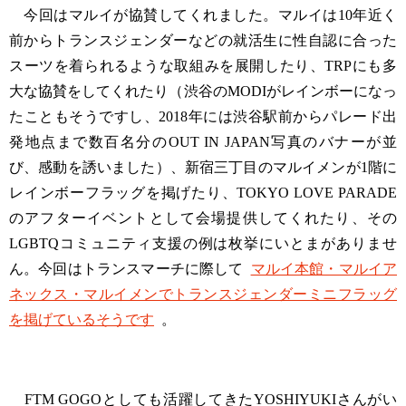
今回はマルイが協賛してくれました。マルイは10年近く
前からトランスジェンダーなどの就活生に性自認に合った
スーツを着られるような取組みを展開したり、TRPにも多
大な協賛をしてくれたり（渋谷のMODIがレインボーになっ
たこともそうですし、2018年には渋谷駅前からパレード出
発地点まで数百名分のOUT IN JAPAN写真のバナーが並
び、感動を誘いました）、新宿三丁目のマルイメンが1階に
レインボーフラッグを掲げたり、TOKYO LOVE PARADE
のアフターイベントとして会場提供してくれたり、その
LGBTQコミュニティ支援の例は枚挙にいとまがありませ
ん。今回はトランスマーチに際して
マルイ本館・マルイア
ネックス・マルイメンでトランスジェンダーミニフラッグ
を掲げているそうです
。
FTM GOGOとしても活躍してきたYOSHIYUKIさんがい