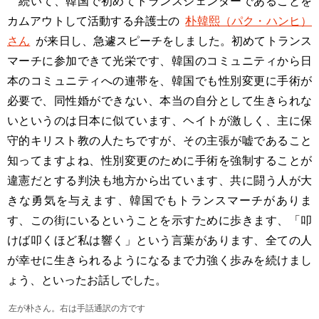
続いて、韓国で初めてトランスジェンダーであることを
カムアウトして活動する弁護士の
朴韓熙（パク・ハンヒ）
さん
が来日し、急遽スピーチをしました。初めてトランス
マーチに参加できて光栄です、韓国のコミュニティから日
本のコミュニティへの連帯を、韓国でも性別変更に手術が
必要で、同性婚ができない、本当の自分として生きられな
いというのは日本に似ています、ヘイトが激しく、主に保
守的キリスト教の人たちですが、その主張が嘘であること
知ってますよね、性別変更のために手術を強制することが
違憲だとする判決も地方から出ています、共に闘う人が大
きな勇気を与えます、韓国でもトランスマーチがありま
す、この街にいるということを示すために歩きます、「叩
けば叩くほど私は響く」という言葉があります、全ての人
が幸せに生きられるようになるまで力強く歩みを続けまし
ょう、といったお話しでした。
左が朴さん。右は手話通訳の方です