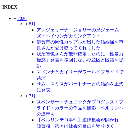
INDEX
+
2026
+
8月
アンジェリーナ・ジョリーの兄ジェーム
ズ・ヘイヴンがカミングアウト
伊賀市の同性カップルが出した婚姻届を市
長さんが受け取ってくれました
浅沼智也さんが無罪確定したのに「性暴力
疑惑」発言を撤回しない杉並区と区議を提
訴
マドンナとカイリーがワールドプライドで
共演！
サム・スミスがパートナーとの婚約を正式
に発表
+
7月
スペンサー・チュニックがプログレス・プ
ライド・カラーの作品を撮影、ベルリンへ
の連帯も
【ベルリンテロ事件】追悼集会が開かれ、
独首相「我々は社会の自由を守り抜く」、