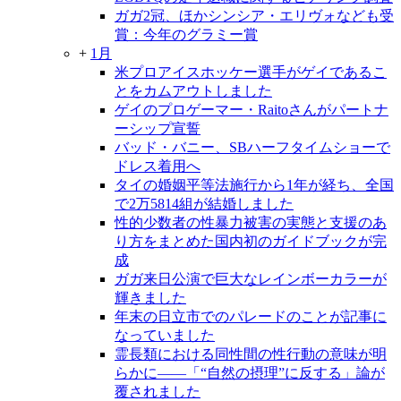
ガガ2冠、ほかシンシア・エリヴォなども受
賞：今年のグラミー賞
+
1月
米プロアイスホッケー選手がゲイであるこ
とをカムアウトしました
ゲイのプロゲーマー・Raitoさんがパートナ
ーシップ宣誓
バッド・バニー、SBハーフタイムショーで
ドレス着用へ
タイの婚姻平等法施行から1年が経ち、全国
で2万5814組が結婚しました
性的少数者の性暴力被害の実態と支援のあ
り方をまとめた国内初のガイドブックが完
成
ガガ来日公演で巨大なレインボーカラーが
輝きました
年末の日立市でのパレードのことが記事に
なっていました
霊長類における同性間の性行動の意味が明
らかに――「“自然の摂理”に反する」論が
覆されました