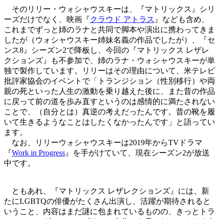
そのリリー・ウォシャウスキーは、『マトリックス』シリ
ーズだけでなく、映画『
クラウド アトラス
』なども含め、
これまでずっと姉のラナと共同で脚本や演出に携わってきま
したが（ウォシャウスキー姉妹名義の作品でしたが）、『セ
ンス8』シーズン2で降板し、今回の『マトリックス レザレ
クションズ』も不参加で、姉のラナ・ウォシャウスキーが単
独で製作しています。リリーはその理由について、米テレビ
批評家協会のイベントで「トランジション（性別移行）や両
親の死といった人生の激動を乗り越えた後に、また昔の作品
に戻って前の道を歩み直すというのは感情的に満たされない
ことで、（自分とは）真逆の考えだったんです。昔の靴を履
いて生きるようなことはしたくなかったんです」と語ってい
ます。
なお、リリーウォシャウスキーは2019年からTVドラマ
『
Work in Progress
』を手がけていて、現在シーズン2が放送
中です。
ともあれ、『マトリックス レザレクションズ』には、新
たにLGBTQの俳優がたくさん出演し、活躍が期待されると
いうこと、内容はまだ謎に包まれているものの、きっとトラ