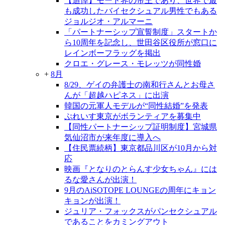
【追悼】モード界の帝王であり、世界で最
も成功したバイセクシュアル男性でもある
ジョルジオ・アルマーニ
「パートナーシップ宣誓制度」スタートか
ら10周年を記念し、世田谷区役所が窓口に
レインボーフラッグを掲出
クロエ・グレース・モレッツが同性婚
+
8月
8/29、ゲイの弁護士の南和行さんとお母さ
んが「超越ハピネス」に出演
韓国の元軍人モデルが“同性結婚”を発表
ぷれいす東京がボランティアを募集中
【同性パートナーシップ証明制度】宮城県
気仙沼市が来年度に導入へ
【住民票続柄】東京都品川区が10月から対
応
映画『となりのとらんす少女ちゃん』には
るな愛さんが出演！
9月のAiSOTOPE LOUNGEの周年にキョン
キョンが出演！
ジュリア・フォックスがパンセクシュアル
であることをカミングアウト