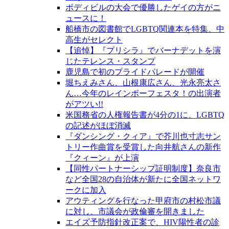
ボディビルの大会で優勝したゲイの方がニ
ュースに！
船橋市の図書館でLGBTQ関連本を特集、中
高生がセレクト
【追悼】『プリシラ』でバーナデットを演
じたテレンス・スタンプ
鹿児島で初のプライドパレードが開催
堀ちえみさん、山根康広さん、光永亮太さ
ん…今年のレインボーフェスタ！の出演者
がアツい!!
米国務省の人権報告書が4分の1に、LGBTQ
の記述がほぼ消滅
『ダンシング・クィア』で芥川也寸志サン
トリー作曲賞を受賞した向井航さんの新作
『クィーン』が上演
【同性パートナーシップ証明制度】奈良市
など全国28の自治体が新たに全国ネットワ
ークに加入
アウティングを行なった甲府市の村松市議
に対し、市議会が政倫審を開きました
エイズ予防指針改正案で、HIV陽性者の診