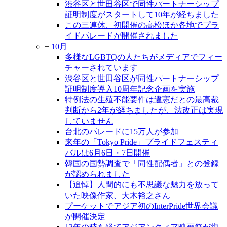
渋谷区と世田谷区で同性パートナーシップ
証明制度がスタートして10年が経ちました
この三連休、初開催の高松ほか各地でプラ
イドパレードが開催されました
+
10月
多様なLGBTQの人たちがメディアでフィー
チャーされています
渋谷区と世田谷区が同性パートナーシップ
証明制度導入10周年記念企画を実施
特例法の生殖不能要件は違憲だとの最高裁
判断から2年が経ちましたが、法改正は実現
していません
台北のパレードに15万人が参加
来年の「Tokyo Pride」プライドフェスティ
バルは6月6日・7日開催
韓国の国勢調査で「同性配偶者」との登録
が認められました
【追悼】人間的にも不思議な魅力を放って
いた映像作家、大木裕之さん
プーケットでアジア初のInterPride世界会議
が開催決定