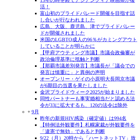
13年の時を経てアジアンクィア映画祭が復
活！
富山初のプライドパレード開催を目指す話
し合いが行なわれました
広島、大阪、鹿児島、津でプライドパレー
ドが開催されました
米国のLGBTQ成人の96％がカミングアウト
していることが明らかに
【甲府アウティング市議】市議会政倫審が
政治倫理基準に抵触と判断
【那覇市議差別発言】市議長が「議会での
発言は慎重に」と異例の声明
オープンリー・ゲイの小原明大長岡京市議
が6期目の当選を果たしました
金沢プライドウィーク2025が始まりました
同性パートナーも事実婚相当だと認める法
令が33に拡大するも、120の法令は除外
+
9月
昨年の新規HIV感染（確定値）は994名
【特例法外観要件】札幌家裁が外観要件を
「違憲で無効」であると判断
9/22（月）20時から「ハートネットTV」放