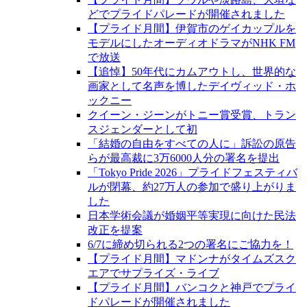
どでプライドパレードが開催されました
【プライド月間】伊賀市のゲイカップルを
モデルにしたオーディオドラマがNHK FM
で放送
【追悼】50年代にカムアウトし、世界的な
画家として名声を博したデイヴィッド・ホ
ックニー
クイーン・ジーンがトニー賞受賞、トラン
スジェンダーとして初
「結婚の自由をすべての人に」訴訟の原告
らが最高裁に3万6000人分の署名を提出
「Tokyo Pride 2026」プライドフェスティバ
ルが閉幕、約27万人の参加で盛り上がりま
した
日本学術会議が婚姻平等実現に向けた民法
改正を提案
6/7に締め切られる2つの署名にご協力を！
【プライド月間】マドンナがタイムズスク
エアでサプライズ・ライブ
【プライド月間】バンコクと神戸でプライ
ドパレードが開催されました