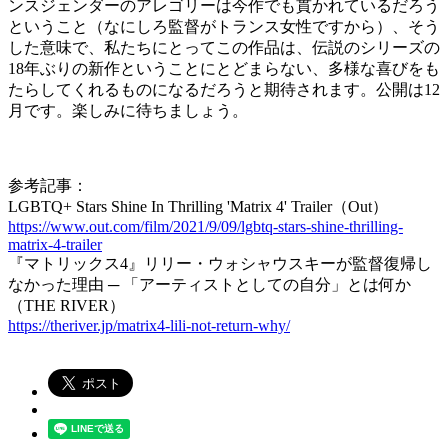
ンスジェンダーのアレゴリーは今作でも貫かれているだろう
ということ（なにしろ監督がトランス女性ですから）、そう
した意味で、私たちにとってこの作品は、伝説のシリーズの
18年ぶりの新作ということにとどまらない、多様な喜びをも
たらしてくれるものになるだろうと期待されます。公開は12
月です。楽しみに待ちましょう。
参考記事：
LGBTQ+ Stars Shine In Thrilling 'Matrix 4' Trailer（Out）
https://www.out.com/film/2021/9/09/lgbtq-stars-shine-thrilling-
matrix-4-trailer
『マトリックス4』リリー・ウォシャウスキーが監督復帰し
なかった理由 ─ 「アーティストとしての自分」とは何か
（THE RIVER）
https://theriver.jp/matrix4-lili-not-return-why/