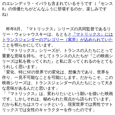
のエレンディラ・イバラも含まれているそうです（『センス
8』の俳優たちがどんなふうに登場するのか、楽しみです
ね）
昨年8月、『マトリックス』シリーズの共同監督であるリ
リー・ウォシャウスキーは、もともと
『マトリックス』には
トランスジェンダーのアレゴリー（寓意）が込められていた
ことを明らかにしています。
「『マトリックス』シリーズが、トランスの人たちにとって
重要な意味を持ち、そしてトランスの人たちが『この映画シ
リーズは私を救ってくれた』と私に言ってくれるのをとても
うれしく思います」
「変化、特にSFの世界での変化は、想像力であり、世界を
作り、一見不可能なことを可能にします。だからこそ、この
映画シリーズは、トランスジェンダーの人たちにとって大き
な意味があるんだと思います」
「『マトリックス』は、変わりたいという願いを描いた映画
です。しかしそれは、秘められた視点から語られています。
だから私たちはスウィッチという、現実世界では男性でマト
リックスでは女性のキャラクターを作ったのです」