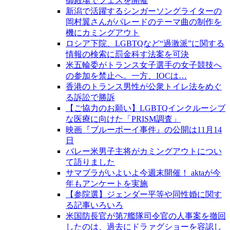
御殿場でフェスを開催
新潟で活躍するシンガーソングライターの
岡村翼さんがパレードのテーマ曲の制作を
機にカミングアウト
ロシア下院、LGBTQなど“過激派”に関する
情報の検索に罰金科す法案を可決
米五輪委がトランス女子選手の女子競技へ
の参加を禁止へ。一方、IOCは…
香港のトランス男性が公衆トイレ法をめぐ
る訴訟で勝訴
【ご協力のお願い】LGBTQインクルーシブ
な医療に向けた「PRISM調査」
映画『ブルーボーイ事件』の公開は11月14
日
バレー米男子主将がカミングアウトについ
て語りました
サマブラがいよいよ今週末開催！ aktaが今
年もアンケートを実施
【参院選】ジェンダー平等や同性婚に関す
る記事いろいろ
米国防長官が第7艦隊司令官の人事案を撤回
したのは、過去にドラァグショーを容認し