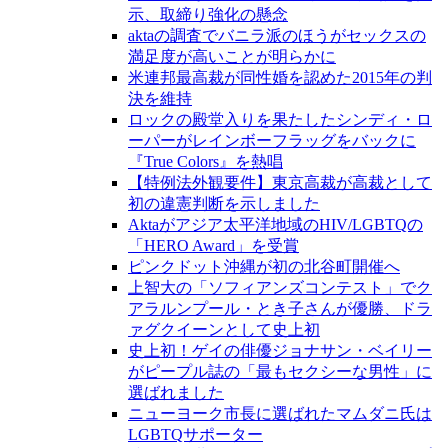
示、取締り強化の懸念
aktaの調査でバニラ派のほうがセックスの
満足度が高いことが明らかに
米連邦最高裁が同性婚を認めた2015年の判
決を維持
ロックの殿堂入りを果たしたシンディ・ロ
ーパーがレインボーフラッグをバックに
『True Colors』を熱唱
【特例法外観要件】東京高裁が高裁として
初の違憲判断を示しました
Aktaがアジア太平洋地域のHIV/LGBTQの
「HERO Award」を受賞
ピンクドット沖縄が初の北谷町開催へ
上智大の「ソフィアンズコンテスト」でク
アラルンプール・とき子さんが優勝、ドラ
ァグクイーンとして史上初
史上初！ゲイの俳優ジョナサン・ベイリー
がピープル誌の「最もセクシーな男性」に
選ばれました
ニューヨーク市長に選ばれたマムダニ氏は
LGBTQサポーター