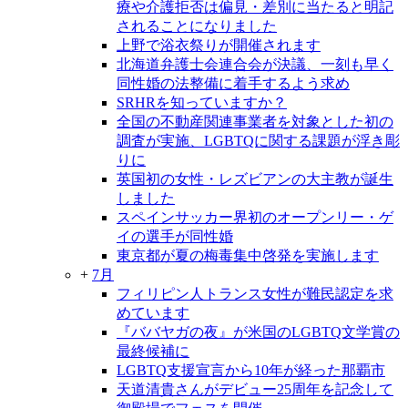
療や介護拒否は偏見・差別に当たると明記
されることになりました
上野で浴衣祭りが開催されます
北海道弁護士会連合会が決議、一刻も早く
同性婚の法整備に着手するよう求め
SRHRを知っていますか？
全国の不動産関連事業者を対象とした初の
調査が実施、LGBTQに関する課題が浮き彫
りに
英国初の女性・レズビアンの大主教が誕生
しました
スペインサッカー界初のオープンリー・ゲ
イの選手が同性婚
東京都が夏の梅毒集中啓発を実施します
+
7月
フィリピン人トランス女性が難民認定を求
めています
『ババヤガの夜』が米国のLGBTQ文学賞の
最終候補に
LGBTQ支援宣言から10年が経った那覇市
天道清貴さんがデビュー25周年を記念して