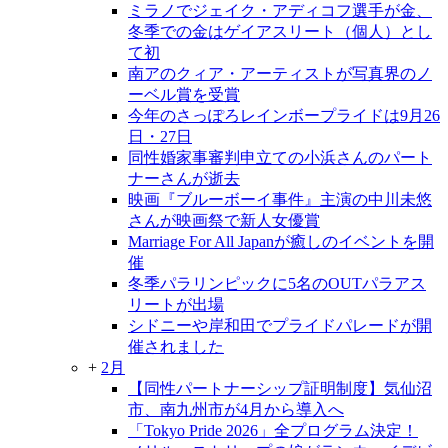
ミラノでジェイク・アディコフ選手が金、
冬季での金はゲイアスリート（個人）とし
て初
南アのクィア・アーティストが写真界のノ
ーベル賞を受賞
今年のさっぽろレインボープライドは9月26
日・27日
同性婚家事審判申立ての小浜さんのパート
ナーさんが逝去
映画『ブルーボーイ事件』主演の中川未悠
さんが映画祭で新人女優賞
Marriage For All Japanが癒しのイベントを開
催
冬季パラリンピックに5名のOUTパラアス
リートが出場
シドニーや岸和田でプライドパレードが開
催されました
+
2月
【同性パートナーシップ証明制度】気仙沼
市、南九州市が4月から導入へ
「Tokyo Pride 2026」全プログラム決定！