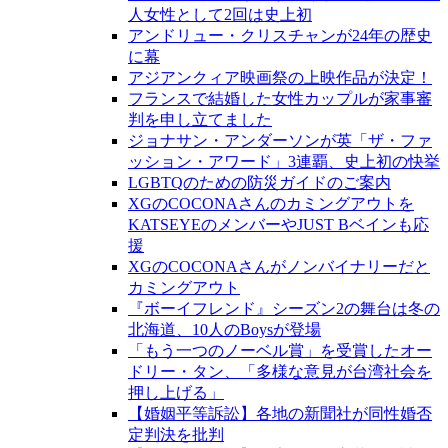
人女性として2回は史上初
アンドリュー・クリスチャンが24年の歴史
に幕
アジアンクィア映画祭の上映作品が決定！
フランスで結婚した女性カップルが家事審
判を申し立てました
ジョナサン・アンダーソンが英「ザ・ファ
ッション・アワード」3連覇、史上初の快挙
LGBTQのための防災ガイドのご案内
XGのCOCONAさんのカミングアウトを
KATSEYEのメンバーやJUST Bベインも応
援
XGのCOCONAさんがノンバイナリーだと
カミングアウト
『ボーイフレンド』シーズン2の舞台は冬の
北海道、10人のBoysが登場
「もう一つのノーベル賞」を受賞したオー
ドリー・タン、「多様な意見が台湾社会を
押し上げる」
【婚姻平等訴訟】各地の新聞社が同性婚否
定判決を批判