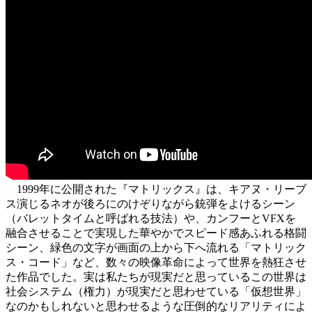
1999年に公開された『マトリックス』は、キアヌ・リーブ
ス演じるネオが後ろにのけぞりながら銃弾をよけるシーン
（バレットタイムと呼ばれる技法）や、カンフーとVFXを
融合させることで実現した華やかでスピード感あふれる格闘
シーン、緑色の文字が画面の上から下へ流れる「マトリック
ス・コード」など、数々の映像革命によって世界を熱狂させ
た作品でした。実は私たちが現実だと思っているこの世界は
社会システム（権力）が現実だと思わせている「仮想世界」
なのかもしれないと思わせるような圧倒的なリアリティによ