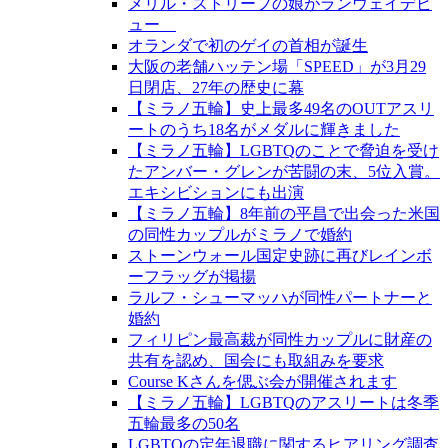
メリル・ストリープの娘がランウェイデビ
ュー
オランダで初のゲイの首相が誕生
大阪の老舗ハッテン場「SPEED」が3月29
日閉店、27年の歴史に幕
【ミラノ五輪】史上最多49名のOUTアスリ
ートのうち18名がメダルに輝きました
【ミラノ五輪】LGBTQのことで脅迫を受け
たアンバー・グレンが苦闘の末、5位入賞。
エキシビションにも出演
【ミラノ五輪】8年前の平昌で出会った米国
の同性カップルがミラノで婚約
ストーンウォール国定史跡に再びレインボ
ーフラッグが掲揚
ラルフ・シューマッハが同性パートナーと
婚約
フィリピン最高裁が同性カップルに財産の
共有を認め、国会にも取組みを要求
Course Kさんを偲ぶ会が開催されます
【ミラノ五輪】LGBTQのアスリートは冬季
五輪最多の50名
LGBTQの定年退職に関するヒアリング調査