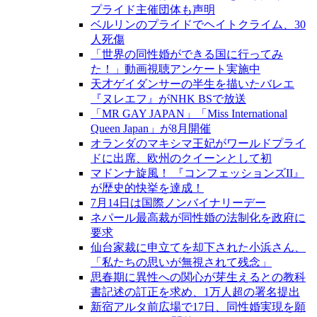
プライド主催団体も声明
ベルリンのプライドでヘイトクライム、30
人死傷
「世界の同性婚ができる国に行ってみ
た！」動画視聴アンケート実施中
天才ゲイダンサーの半生を描いたバレエ
『ヌレエフ』がNHK BSで放送
「MR GAY JAPAN」「Miss International
Queen Japan」が8月開催
オランダのマキシマ王妃がワールドプライ
ドに出席、欧州のクイーンとして初
マドンナ旋風！ 『コンフェッションズII』
が歴史的快挙を達成！
7月14日は国際ノンバイナリーデー
ネパール最高裁が同性婚の法制化を政府に
要求
仙台家裁に申立てを却下された小浜さん、
「私たちの思いが無視されて残念」
思春期に異性への関心が芽生えるとの教科
書記述の訂正を求め、1万人超の署名提出
新宿アルタ前広場で17日、同性婚実現を願