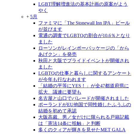
LGBT理解増進法の基本計画の原案がよう
やく
+
5月
ファミマに「The Stonewall Inn IPA」ビール
が並びます
電通の調査でLGBTQの割合が10.6％となり
ました
ローソンがレインボーパッケージの「から
あげクン」を発売
秋田と大阪でプライドイベントが開催され
ました
LGBTQの仕事と暮らしに関するアンケート
が今年も行なわれます
「結婚の平等にYES！」が全47都道府県に
拡大、議連に要望も
名古屋と山口でパレードが開催されました
ポーランドがEU他国で同性婚したふうふの
結婚を初めて承認
大阪高裁、男／女だけに限られる戸籍記載
は「憲法14条に抵触」と判断
多くのクィアが輝きを見せたMET GALA