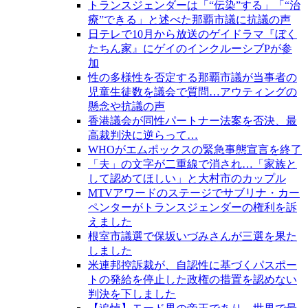
トランスジェンダーは「“伝染”する」「“治
療”できる」と述べた那覇市議に抗議の声
日テレで10月から放送のゲイドラマ『ぼく
たちん家』にゲイのインクルーシブPが参
加
性の多様性を否定する那覇市議が当事者の
児童生徒数を議会で質問…アウティングの
懸念や抗議の声
香港議会が同性パートナー法案を否決、最
高裁判決に逆らって…
WHOがエムポックスの緊急事態宣言を終了
「夫」の文字が二重線で消され…「家族と
して認めてほしい」と大村市のカップル
MTVアワードのステージでサブリナ・カー
ペンターがトランスジェンダーの権利を訴
えました
根室市議選で保坂いづみさんが三選を果た
しました
米連邦控訴裁が、自認性に基づくパスポー
トの発給を停止した政権の措置を認めない
判決を下しました