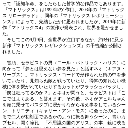
って「認知革命」をもたらした哲学的な作品でもあります。
『マトリックス』は1999年の1作目、2003年の『マトリック
ス リローデッド』、同年の『マトリックス レボリューショ
ンズ』によって、完結したかに思われましたが、2019年に新
作『マトリックス4』の製作が発表され、世界を驚かせまし
た。
そしてこの9月9日、全世界が注目するなか、約3分に及ぶ
新作『マトリックス レザレクションズ』の予告編が公開さ
れました。
冒頭、セラピストの男（ニール・パトリック・ハリス）に
向かって「夢とは思えない夢を見た」と話すネオ（キアヌ・
リーブス）。マトリックス・コードで形作られた街の中を歩
いていたり、見知らぬ敵と戦っていたり、得体の知れない機
械に体を繋がれていたりするカットがフラッシュバックし、
「僕は狂ってるのか？」とネオが問うと、セラピストは「こ
こではよくある」と答えます。その後、ネオがアヒルちゃん
を頭に乗せてバスタブに浸かりながら考え事をしているシー
ン、トリニティ（キャリー・アン・モス）に会ったのに、ま
るで二人が初対面であるかのように振る舞うシーン、青いカ
プセル、開く瞳孔、「不思議の国のアリス」の本、鏡に映る