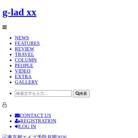
g-lad xx
NEWS
FEATURES
REVIEW
TRAVEL
COLUMN
PEOPLE
VIDEO
EXTRA
GALLERY
検索
CONTACT US
REGISTRATION
LOG IN