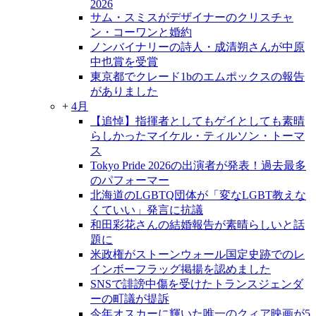
2026
サム・スミスがデザイナーのクリスチャ
ン・コーワンと婚約
ノンバイナリーの詩人・成清朔さんが中原
中也賞を受賞
東京都でクレード1bのエムポックスの報告
がありました
+
4月
【追悼】指揮者としてもゲイとしても素晴
らしかったマイケル・ティルソン・トーマ
ス
Tokyo Pride 2026の出演者が発表！過去最多
のパフォーマー
北海道のLGBTQ団体が「変なLGBT教えな
くていい」発言に抗議
和田彩花さんの結婚報告が素晴らしいと話
題に
米政権がストーンウォール国定史跡でのレ
インボーフラッグ掲揚を認めました
SNSで誹謗中傷を受けたトランスジェンダ
ーの町議が提訴
今年オスカーに輝いた唯一のクィア映画が5