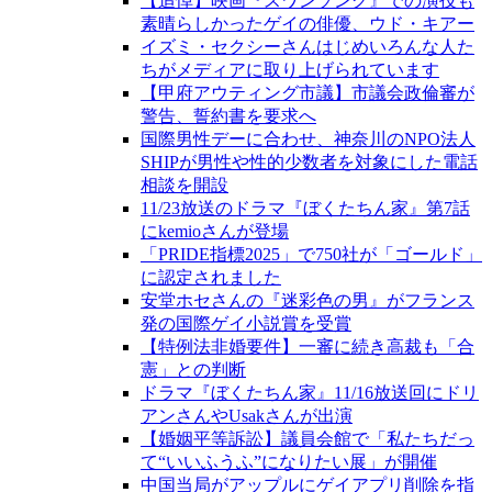
【追悼】映画『スワンソング』での演技も
素晴らしかったゲイの俳優、ウド・キアー
イズミ・セクシーさんはじめいろんな人た
ちがメディアに取り上げられています
【甲府アウティング市議】市議会政倫審が
警告、誓約書を要求へ
国際男性デーに合わせ、神奈川のNPO法人
SHIPが男性や性的少数者を対象にした電話
相談を開設
11/23放送のドラマ『ぼくたちん家』第7話
にkemioさんが登場
「PRIDE指標2025」で750社が「ゴールド」
に認定されました
安堂ホセさんの『迷彩色の男』がフランス
発の国際ゲイ小説賞を受賞
【特例法非婚要件】一審に続き高裁も「合
憲」との判断
ドラマ『ぼくたちん家』11/16放送回にドリ
アンさんやUsakさんが出演
【婚姻平等訴訟】議員会館で「私たちだっ
て“いいふうふ”になりたい展」が開催
中国当局がアップルにゲイアプリ削除を指