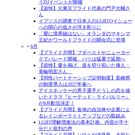
うDJイベントが開催
【追悼】元東京プライド代表の門戸大輔さ
ん
イプソスの調査で日本人のLGBTQイシュー
への関心の低さが浮き彫りに
「愛に境界線はない」オランダのマキシマ
王妃がワールドプライドの開会式に登壇
+
6月
【プライド月間】ブダペストやニューヨー
クでパレード開催、パリは猛暑で延期へ
【追悼】愛を掲げ、道を切り拓いた偉人・
美輪明宏さん
【同性パートナーシップ証明制度】長崎県
の制度導入は2027年春へ
アイスホッケーの男子選手どうしの恋を描
いたドラマ『ヒーテッド・ライバルリー』
が8月配信決定！
【プライド月間】各地の自治体や企業によ
るレインボーライトアップなどの取組み
LGBT理解増進法の基本計画、内容が不十
分だと批判の声
【プライド月間】ソウルや淡路島、大垣な