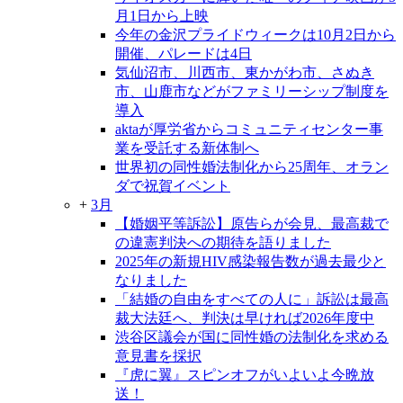
月1日から上映
今年の金沢プライドウィークは10月2日から
開催、パレードは4日
気仙沼市、川西市、東かがわ市、さぬき
市、山鹿市などがファミリーシップ制度を
導入
aktaが厚労省からコミュニティセンター事
業を受託する新体制へ
世界初の同性婚法制化から25周年、オラン
ダで祝賀イベント
+
3月
【婚姻平等訴訟】原告らが会見、最高裁で
の違憲判決への期待を語りました
2025年の新規HIV感染報告数が過去最少と
なりました
「結婚の自由をすべての人に」訴訟は最高
裁大法廷へ、判決は早ければ2026年度中
渋谷区議会が国に同性婚の法制化を求める
意見書を採択
『虎に翼』スピンオフがいよいよ今晩放
送！