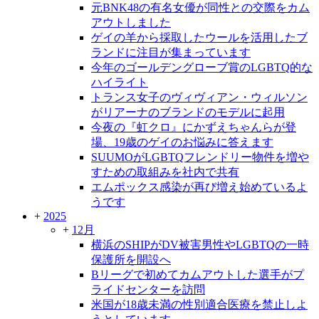
元BNK48の有名女優が同性との交際をカム
アウトしました
ゲイの羊から採取したウールを活用したブ
ランドに注目が集まっています
今年のゴールデングローブ賞のLGBTQ的な
ハイライト
トランス女子のヴィヴィアン・ウィルソン
がリアーナのブランドのモデルに起用
今夜の『虹クロ』にかずえちゃんらが登
場、19歳のゲイのお悩みに答えます
SUUMOがLGBTQフレンドリー物件を増や
すための取組みを社内で共有
エムポックス感染が再び増え始めているよ
うです
+
2025
+
12月
横浜のSHIPがDV被害男性やLGBTQの一時
保護所を開設へ
Bリーグで初めてカムアウトした選手がプ
ライドセンターを訪問
米国が18歳未満の性別適合医療を禁止しよ