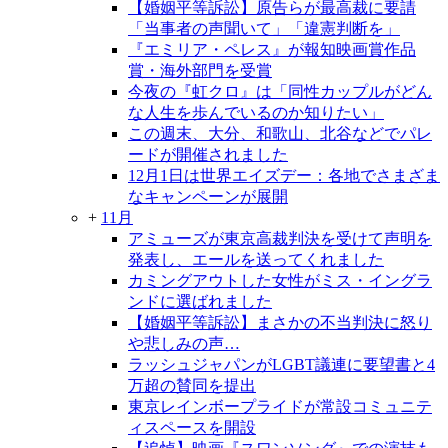
【婚姻平等訴訟】原告らが最高裁に要請
「当事者の声聞いて」「違憲判断を」
『エミリア・ペレス』が報知映画賞作品
賞・海外部門を受賞
今夜の『虹クロ』は「同性カップルがどん
な人生を歩んでいるのか知りたい」
この週末、大分、和歌山、北谷などでパレ
ードが開催されました
12月1日は世界エイズデー：各地でさまざま
なキャンペーンが展開
+
11月
アミューズが東京高裁判決を受けて声明を
発表し、エールを送ってくれました
カミングアウトした女性がミス・イングラ
ンドに選ばれました
【婚姻平等訴訟】まさかの不当判決に怒り
や悲しみの声…
ラッシュジャパンがLGBT議連に要望書と4
万超の賛同を提出
東京レインボープライドが常設コミュニテ
ィスペースを開設