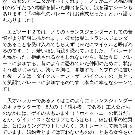
が、彼女のアマニタが守ってくれます。ノミがエイズ禍の時
代のゲイたちの物語を描いた舞台を見て、涙を流すシーンも
あります（「80年代のパレードはお葬式だった」という語り
もありました）
エピソード２では、ノミのトランスジェンダーとしての苦
悩がより鮮明に描かれます。彼女は親にトランスジェンダー
であることを受け入れてもらえず（未だにマイケルと呼ばれ
るのです…）、若い頃は両親を恐れていました。「パレード
も怖かった。拒絶されるかもしれないから。私は今日、パレ
ードに参加する。昔のように恐れていた仲間のために。私は
もう独りじゃない。誇りを胸に、参加する」とブログに書い
た後、ノミは「ダイクス・オン・ザ・バイクス」の一員とし
て笑顔でパレードに参加するのです（本当に幸せなシーンで
す）
天才ハッカーであるノミはこのようにトランスジェンダー
のキャラクターで、8人の（「感応者」である）主人公たち
のなかには、ゲイの人もいます（「ホイットニーの気分だ」
とか、ゲイテイストなセリフもちらほら）。彼は仕事の性質
上、公にカミングアウトしづらく、ストレートして振る舞っ
ています。婚約者とまでは言わないものの、とある女性をい