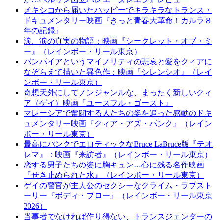
メキシコから届いたハッピーでキラキラなトランス・
ドキュメンタリー映画『きっと青春大革命！カルラ８
年の記録』
涙、涙の真実の物語：映画『シークレット・オブ・ミ
ー』（レインボー・リール東京）
バンパイアというマイノリティの悲哀と愛をクィアに
なぞらえて描いた異色作：映画『シレンシオ』（レイ
ンボー・リール東京）
奇想天外にしてノンジャンルな、まったく新しいクィ
ア（ゲイ）映画『ユースフル・ゴースト』
マレーシアで奮闘する人たちの姿を追った感動のドキ
ュメンタリー映画『クィア・アズ・パンク』（レイン
ボー・リール東京）
最高にパンクでエロティックなBruce LaBruce版『テオ
レマ』：映画『来訪者』（レインボー・リール東京）
恋する男子たちの姿に胸キュン…心に残る名作映画
『せき止められた水』（レインボー・リール東京）
ゲイの警官が主人公のセクシーなクライム・ラブスト
ーリー『ボディ・ブロー』（レインボー・リール東京
2026）
当事者でなければ作り得ない、トランスジェンダーの