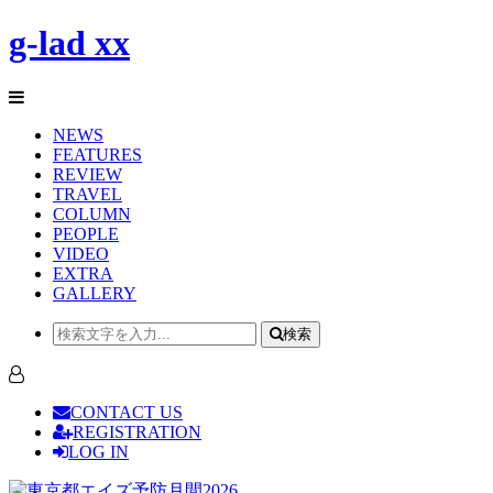
g-lad xx
NEWS
FEATURES
REVIEW
TRAVEL
COLUMN
PEOPLE
VIDEO
EXTRA
GALLERY
検索
CONTACT US
REGISTRATION
LOG IN