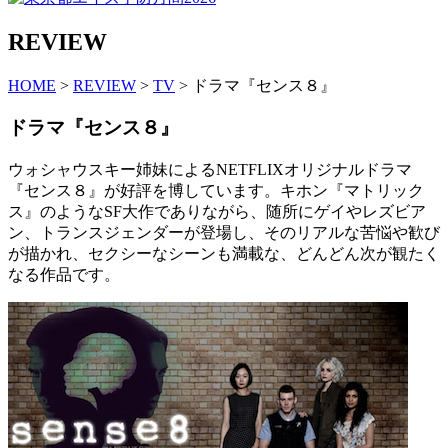
REVIEW
HOME
>
REVIEW
>
TV
> ドラマ『センス８』
ドラマ『センス８』
ウォシャウスキー姉妹によるNETFLIXオリジナルドラマ
『センス８』が好評を博しています。キホン『マトリック
ス』のようなSF大作でありながら、随所にゲイやレズビア
ン、トランスジェンダーが登場し、そのリアルな苦悩や歓び
が描かれ、セクシーなシーンも満載な、どんどん次が観たく
なる作品です。