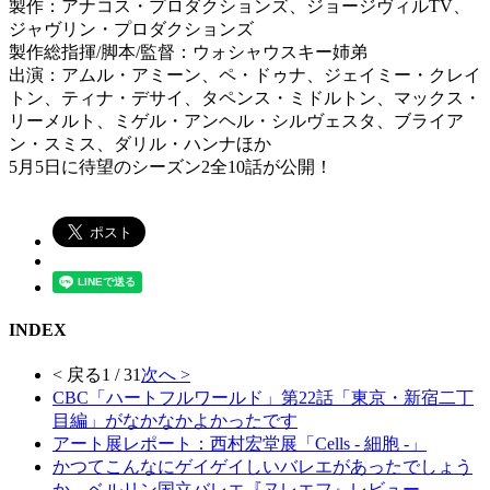
製作：アナコス・プロダクションズ、ジョージヴィルTV、
ジャヴリン・プロダクションズ
製作総指揮/脚本/監督：ウォシャウスキー姉弟
出演：アムル・アミーン、ペ・ドゥナ、ジェイミー・クレイ
トン、ティナ・デサイ、タペンス・ミドルトン、マックス・
リーメルト、ミゲル・アンヘル・シルヴェスタ、ブライア
ン・スミス、ダリル・ハンナほか
5月5日に待望のシーズン2全10話が公開！
INDEX
< 戻る
1 / 31
次へ >
CBC「ハートフルワールド」第22話「東京・新宿二丁
目編」がなかなかよかったです
アート展レポート：西村宏堂展「Cells - 細胞 -」
かつてこんなにゲイゲイしいバレエがあったでしょう
か…ベルリン国立バレエ『ヌレエフ』レビュー