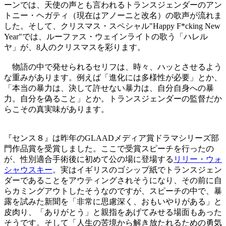
ーンでは、天使の声とも言われるトランスジェンダーのアン
トニー・ヘガティ（現在はアノーニと改名）の歌声が流れま
した。そして、クリスマス・スペシャル"Happy F*cking New
Year"では、ルーファス・ウェインライトの歌う「ハレル
ヤ」が、8人のクリスマスを彩ります。
物語の中で発せられるセリフは、時々、ハッとさせるよう
な重みがあります。例えば「進化には多様性が必要」とか、
「本当の暴力は、決して許せない暴力は、自分自身への暴
力。自分を偽ること」とか。トランスジェンダーの監督だか
らこその真実味があります。
『センス８』は昨年のGLAADメディア賞ドラマシリーズ部
門作品賞を受賞しました。ここで受賞スピーチを行ったの
が、性別適合手術後に初めて公の場に登場する
リリー・ウォ
シャウスキー
。実はイギリスのゴシップ紙でトランスジェン
ダーであることをアウティングされそうになり、その前に自
らカミングアウトしたそうなのですが、スピーチの中で、暴
露を試みた新聞を「非常に思慮深く、おもいやりがある」と
皮肉り、「ありがとう」と親指をあげてみせる場面もあった
そうです。そして「人生の苦境から解き放たれるための勇気