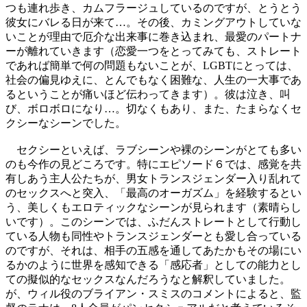
つも連れ歩き、カムフラージュしているのですが、とうとう
彼女にバレる日が来て…。その後、カミングアウトしていな
いことが理由で厄介な出来事に巻き込まれ、最愛のパートナ
ーが離れていきます（恋愛一つをとってみても、ストレート
であれば簡単で何の問題もないことが、LGBTにとっては、
社会の偏見ゆえに、とんでもなく困難な、人生の一大事であ
るということが痛いほど伝わってきます）。彼は泣き、叫
び、ボロボロになり…。切なくもあり、また、たまらなくセ
クシーなシーンでした。
セクシーといえば、ラブシーンや裸のシーンがとても多い
のも今作の見どころです。特にエピソード６では、感覚を共
有しあう主人公たちが、男女トランスジェンダー入り乱れて
のセックスへと突入、「最高のオーガズム」を経験するとい
う、美しくもエロティックなシーンが見られます（素晴らし
いです）。このシーンでは、ふだんストレートとして行動し
ている人物も同性やトランスジェンダーとも愛し合っている
のですが、それは、相手の五感を通してあたかもその場にい
るかのように世界を感知できる「感応者」としての能力とし
ての擬似的なセックスなんだろうなと解釈していました。
が、ウィル役のブライアン・スミスのコメントによると、監