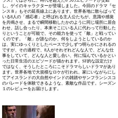
ラス』ではさらに、時代を超えた6つのエピソードが交錯
し、ゲイのキャラクターが登場しました。今回のドラマ『セ
ンス８』もその延長線上にあります。世界各地に散らばって
いる8人の「感応者」と呼ばれる主人公たちが、意識や感覚
を共鳴させ、まるで瞬間移動したかのように同じ場所に居合
わせ、話し合ったり、本来そこにいる人に代わって行動した
りということが可能で、その能力を使って「敵」と戦ってい
くのです。「敵」が誰なのか、何をしようとしているのか
は、実にゆっくりとしたペースで少しずつ明らかにされるの
ですが、その過程で、8人がそれぞれどんな人で、どんな仕
事をしていて、どんな人と愛し合い、何に悩んでいるかとい
った日常生活のエピソードが描かれます。SF的な設定だけ
ではなく、そうしたところにこそドラマらしいドラマがあり
ます。世界各地で大規模なロケが行われ、家にいながらにし
てアイスランドの大自然やインドの雑踏やサンフランシスコ
のパレードを体験できるような、素敵な作品です。シーズン
１のレビューをお届けします。