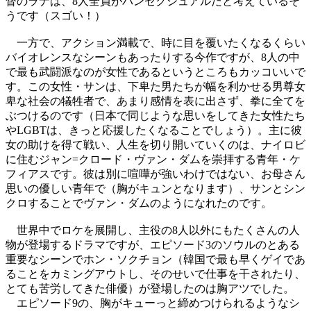
督のラナは、8人全員がパンセクシュアルだと考えているそ
うです（スゴい！）
一方で、アクション満載で、時に目を覆いたくなるくらい
バイオレンスなシーンもあったりする今作ですが、8人の中
で最も武闘派なのが女性であるというところもカッコいいで
す。この女性・サンは、下卑た男たちが幅を利かせる男尊女
卑な社会の犠牲者で、あまり感情を表に出さず、拳に全てを
ぶつけるのです（日本で同じような思いをしてきた女性たち
やLGBTは、きっと応援したくなることでしょう）。主に彼
女の助けを得て戦い、人生を切り開いていくのは、ナイロビ
に住むジャン=クロード・ヴァン・ダムを崇拝する青年・ケ
フィアスです。彼は別に喧嘩が強いわけではない、お母さん
思いの優しい青年で（胸がキュンとなります）、サンとシン
クロすることでヴァン・ダムのようになれたのです。
世界中でロケを展開し、主役の8人以外にもたくさんの人
物が登場するドラマですが、エピソード3のソウルのとある
重要なシーンでホン・ソクチョン（韓国で最も早くゲイであ
ることをカミングアウトし、そのせいで仕事を干されたり、
とても苦労してきた俳優）が登場したのは胸アツでした。
エピソード9の、胸がキューっと締めつけられるようなシ