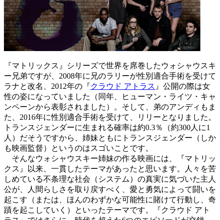
『マトリックス』シリーズで世界を席巻したウォシャウスキ
ー兄弟ですが、2008年に兄のラリーが性別適合手術を受けて
ラナと改名、2012年の『
クラウド アトラス
』公開の際は女
性の姿になっていました（同年、ヒューマン・ライツ・キャ
ンペーンから表彰されました）。そして、弟のアンディもま
た、2016年に性別適合手術を受けて、リリーとなりました。
トランスジェンダーに生まれる確率は約0.3％（約300人に1
人）だそうですから、姉妹ともにトランスジェンダー（しか
も映画監督）というのはスゴいことです。
そんなウォシャウスキー姉妹の作る映画には、『マトリッ
クス』以来、一貫したテーマがあったと思います。人々を苦
しめている不条理な社会（システム）の真実に気づいた主人
公が、人間らしさを取り戻すべく、愛と勇気によって闘いを
起こす（または、ほんのわずかな可能性に賭けて行動し、奇
蹟を起こしていく）といったテーマです。『クラウド アト