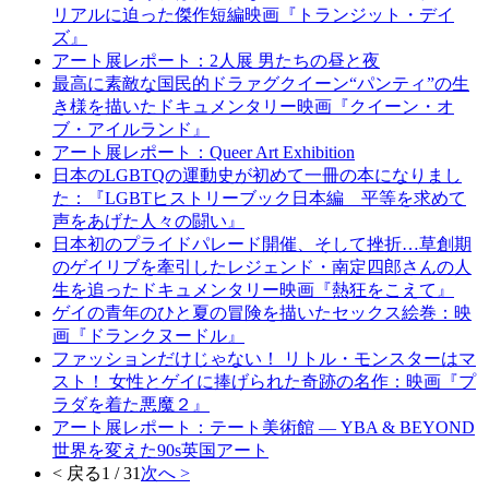
リアルに迫った傑作短編映画『トランジット・デイ
ズ』
アート展レポート：2人展 男たちの昼と夜
最高に素敵な国⺠的ドラァグクイーン“パンティ”の生
き様を描いたドキュメンタリー映画『クイーン・オ
ブ・アイルランド』
アート展レポート：Queer Art Exhibition
日本のLGBTQの運動史が初めて一冊の本になりまし
た：『LGBTヒストリーブック日本編 平等を求めて
声をあげた人々の闘い』
日本初のプライドパレード開催、そして挫折…草創期
のゲイリブを牽引したレジェンド・南定四郎さんの人
生を追ったドキュメンタリー映画『熱狂をこえて』
ゲイの青年のひと夏の冒険を描いたセックス絵巻：映
画『ドランクヌードル』
ファッションだけじゃない！ リトル・モンスターはマ
スト！ 女性とゲイに捧げられた奇跡の名作：映画『プ
ラダを着た悪魔２』
アート展レポート：テート美術館 ― YBA & BEYOND
世界を変えた90s英国アート
< 戻る
1 / 31
次へ >