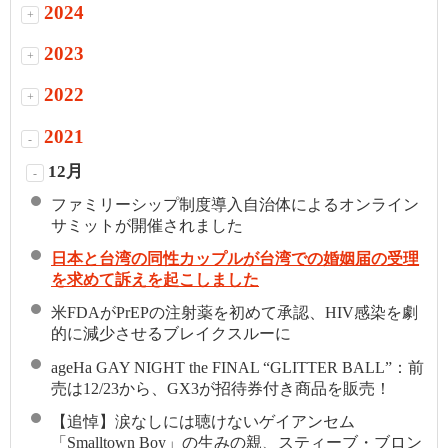
2024
+
2023
+
2022
+
2021
-
12月
-
ファミリーシップ制度導入自治体によるオンライン
サミットが開催されました
日本と台湾の同性カップルが台湾での婚姻届の受理
を求めて訴えを起こしました
米FDAがPrEPの注射薬を初めて承認、HIV感染を劇
的に減少させるブレイクスルーに
ageHa GAY NIGHT the FINAL “GLITTER BALL”：前
売は12/23から、GX3が招待券付き商品を販売！
【追悼】涙なしには聴けないゲイアンセム
「Smalltown Boy」の生みの親、スティーブ・ブロン