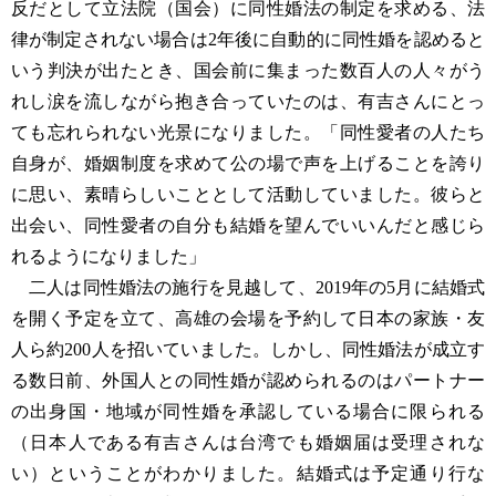
反だとして立法院（国会）に同性婚法の制定を求める、法
律が制定されない場合は2年後に自動的に同性婚を認めると
いう判決が出たとき、国会前に集まった数百人の人々がう
れし涙を流しながら抱き合っていたのは、有吉さんにとっ
ても忘れられない光景になりました。「同性愛者の人たち
自身が、婚姻制度を求めて公の場で声を上げることを誇り
に思い、素晴らしいこととして活動していました。彼らと
出会い、同性愛者の自分も結婚を望んでいいんだと感じら
れるようになりました」
二人は同性婚法の施行を見越して、2019年の5月に結婚式
を開く予定を立て、高雄の会場を予約して日本の家族・友
人ら約200人を招いていました。しかし、同性婚法が成立す
る数日前、外国人との同性婚が認められるのはパートナー
の出身国・地域が同性婚を承認している場合に限られる
（日本人である有吉さんは台湾でも婚姻届は受理されな
い）ということがわかりました。結婚式は予定通り行な