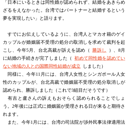
「日本にいるときは同性婚が認められず、結婚をあきらめ
ざるをえなかった。台湾ではパートナーと結婚するという
夢を実現したい」と語ります。
すでにお伝えしているように、台湾人とマカオ籍のゲイ
カップルが婚姻届不受理の処分の取消しを求めて裁判を起
こし、今年5月、台北高裁が訴えを認め（
勝訴し
）、8月
に結婚の手続きが完了しました（
初めて同性婚を認めてい
ない地域の人との国際同性結婚が成立
しました）
同様に、今年11月には、台湾人女性とシンガポール人女
性のカップルが、台北高裁で婚姻届不受理の処分取消しが
認められ、勝訴しました（これで3組目だそうです）
有吉と盧さんの訴えもおそらく認められることでしょ
う。2年後には正式に婚姻届が受理される日が来ると期待さ
れます。
また、今年1月には、台湾の司法院が渉外民事法律適用法