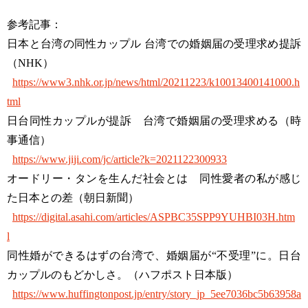
参考記事：
日本と台湾の同性カップル 台湾での婚姻届の受理求め提訴
（NHK）
https://www3.nhk.or.jp/news/html/20211223/k10013400141000.h
tml
日台同性カップルが提訴 台湾で婚姻届の受理求める（時
事通信）
https://www.jiji.com/jc/article?k=2021122300933
オードリー・タンを生んだ社会とは 同性愛者の私が感じ
た日本との差（朝日新聞）
https://digital.asahi.com/articles/ASPBC35SPP9YUHBI03H.htm
l
同性婚ができるはずの台湾で、婚姻届が“不受理”に。日台
カップルのもどかしさ。（ハフポスト日本版）
https://www.huffingtonpost.jp/entry/story_jp_5ee7036bc5b63958a