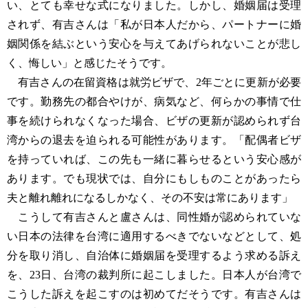
い、とても幸せな式になりました。しかし、婚姻届は受理
されず、有吉さんは「私が日本人だから、パートナーに婚
姻関係を結ぶという安心を与えてあげられないことが悲し
く、悔しい」と感じたそうです。
有吉さんの在留資格は就労ビザで、2年ごとに更新が必要
です。勤務先の都合やけが、病気など、何らかの事情で仕
事を続けられなくなった場合、ビザの更新が認められず台
湾からの退去を迫られる可能性があります。「配偶者ビザ
を持っていれば、この先も一緒に暮らせるという安心感が
あります。でも現状では、自分にもしものことがあったら
夫と離れ離れになるしかなく、その不安は常にあります」
こうして有吉さんと盧さんは、同性婚が認められていな
い日本の法律を台湾に適用するべきでないなどとして、処
分を取り消し、自治体に婚姻届を受理するよう求める訴え
を、23日、台湾の裁判所に起こしました。日本人が台湾で
こうした訴えを起こすのは初めてだそうです。有吉さんは