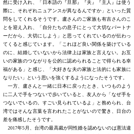
然に受け入れ、「日本語の『旦那』『夫』『主人』は使う
際に、それぞれニュアンスが異なるんですか」といった質
問をしてくれるそうです。盧さんのご家族も有吉さんのこ
とを迎え入れ、「自分たちの息子にとって大切なパートナ
ーだから、大切にしよう」と思ってくれているのが伝わっ
てくると感じています。「これほど良い関係を築けている
のに、結婚していないから法律上は家族と言えない。お互
いの家族のつながりを公的に認められることで得られる幸
福がある」と感じ、「大好きな夫の家族と法的にも家族に
なりたい」という思いを強くするようになったそうです。
一方、盧さんと一緒に日本に戻ったとき、いつものよう
に二人で手をつないで歩いていると、友人から「なぜ手を
つないでいるの。すごい見られているよ」と咎められ、台
湾ではそんな言葉を言われたことがないので驚き、日台の
差を痛感したそうです。
2017年5月、台湾の最高裁が同性婚を認めないのは憲法違