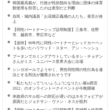
韓国最高裁が、行政が性的指向を理由に団体の体育
館使用を拒否したのは差別だと判断
自民・城内議員「お花畑正義感の人たち」発言が炎
上
【同性パートナーシップ証明制度】三条市、佐野
市、越前市、帯広市など
【追悼】90年代に同性パートナーとレッドカーペッ
トを歩いたハリウッド・スター、アン・ヘッシュ
ブータンでカミングアウトしているタシ・チョデン
さんがミス・ユニバース世界大会に出場
シンガポールでようやく、男性同性間の性行為を違
法とする刑法が撤廃されそうです
「私たちだって”いいふうふ”になりたい展in西宮
2022」のオンライントークイベントが今晩開催
米政府のサル痘への対応が遅いのはホモフォビアが
原因だとジョナサン・ヴァン・ネスが批判
【同性パートナーシップ証明制度】茨城県と佐賀県