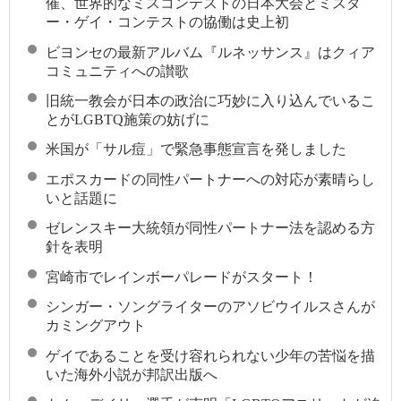
催、世界的なミスコンテストの日本大会とミスタ
ー・ゲイ・コンテストの協働は史上初
ビヨンセの最新アルバム『ルネッサンス』はクィア
コミュニティへの讃歌
旧統一教会が日本の政治に巧妙に入り込んでいるこ
とがLGBTQ施策の妨げに
米国が「サル痘」で緊急事態宣言を発しました
エポスカードの同性パートナーへの対応が素晴らし
いと話題に
ゼレンスキー大統領が同性パートナー法を認める方
針を表明
宮崎市でレインボーパレードがスタート！
シンガー・ソングライターのアソビウイルスさんが
カミングアウト
ゲイであることを受け容れられない少年の苦悩を描
いた海外小説が邦訳出版へ