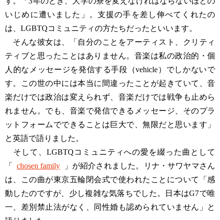
す。「3年のとき、大学の寮を変えなければならないほどの
いじめに遭いました」。支援の手を差し伸べてくれたの
は、LGBTQコミュニティの方たちだったといいます。
そんな彼女は、「自分のことをアーティスト、クリティ
ティブと思ったことはありません。音楽は私の政治的・個
人的なメッセージを発信する手段（vehicle）でしかないで
す。この世の中には本当に間違ったことが起きていて、音
楽だけでは政治は変えられず、音楽だけでは戦争も止めら
れません。でも、音楽で発信できるメッセージ、そのプラ
ットフォームでできることは巨大で、無限だと思います」
と英語で語りました。
そして、LGBTQコミュニティへの愛を綴った曲として
「
chosen family
」が紹介されました。リナ・サワヤマさん
は、この曲が東京五輪閉会式で使われたことについて「感
動したのですが、少し複雑な気落ちでした。日本はG7で唯
一、差別禁止法がなく、同性婚も認められていません」と