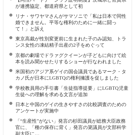
が連携協定、都道府県として初
リナ・サワヤマさんがサマソニで「私は日本で同性
婚できません。平等な権利のために一緒に闘っ
て！」と訴え
東京高裁が性別変更前に生まれた子のみ認知、トラ
ンス女性の凍結精子出産の2子をめぐって
京都の劇場でドラァグクイーンが子どもに向けて絵
本を読み聞かせたりするショーが行なわれました
米国初のアジア系ゲイの国会議員であるマーク・タ
カノ氏が日本にLGBTQの権利擁護を促しました
学校教員用の手引書「生徒指導提要」にLGBTQ児童
生徒への理解を求める文言が追加
日本と中国のゲイの生きやすさの比較調査のための
アンケートが実施中
「“生産性”がない」発言の杉田議員が総務大臣政務
官に、「種の保存に背く」発言の簗議員が文部科学
副大臣に…