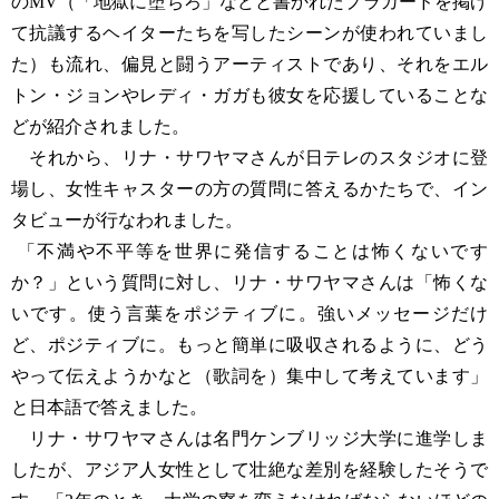
のMV（「地獄に堕ちろ」などと書かれたプラカードを掲げ
て抗議するヘイターたちを写したシーンが使われていまし
た）も流れ、偏見と闘うアーティストであり、それをエル
トン・ジョンやレディ・ガガも彼女を応援していることな
どが紹介されました。
それから、リナ・サワヤマさんが日テレのスタジオに登
場し、女性キャスターの方の質問に答えるかたちで、イン
タビューが行なわれました。
「不満や不平等を世界に発信することは怖くないです
か？」という質問に対し、リナ・サワヤマさんは「怖くな
いです。使う言葉をポジティブに。強いメッセージだけ
ど、ポジティブに。もっと簡単に吸収されるように、どう
やって伝えようかなと（歌詞を）集中して考えています」
と日本語で答えました。
リナ・サワヤマさんは名門ケンブリッジ大学に進学しま
したが、アジア人女性として壮絶な差別を経験したそうで