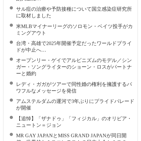
サル痘の治療や予防接種について国立感染症研究所
に取材しました
米MLBマイナーリーグのソロモン・ベイツ投手がカ
ミングアウト
台湾・高雄で2025年開催予定だったワールドプライ
ドが中止へ…
オープンリー・ゲイでアルビニズムのモデル／シン
ガー・ソングライターのショーン・ロスがパートナ
ーと婚約
レディ・ガガがツアーで同性婚の権利を擁護するパ
ワフルなメッセージを発信
アムステルダムの運河で3年ぶりにプライドパレード
が開催
【追悼】「ザナドゥ」「フィジカル」のオリビア・
ニュートン＝ジョン
MR GAY JAPANとMISS GRAND JAPANが同日開