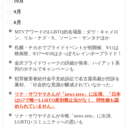
10月
+
9月
+
8月
-
MTVアワードのLGBTQ的名場面：ダヴ・キャメロ
ン、リル・ナズ・X、ソーシー・サンタナほか
札幌・チカホでプライドイベントが初開催、9/11は
映画祭、9/17〜9/18はさっぽろレインボープライド！
金沢プライドウィークの詳細が発表、ハイアット系
列のホテルでキャンペーンも
犯罪被害者給付金不支給訴訟で名古屋高裁が控訴を
棄却、「社会的な意識が醸成されていなかった」
リナ・サワヤマさんが「news zero」に出演、「日本
はG7で唯一LGBTQ差別禁止法がなく、同性婚も認
められていません」
リナ・サワヤマさんが今晩「news zero」に出演、
LGBTQ+コミュニティへの思いも