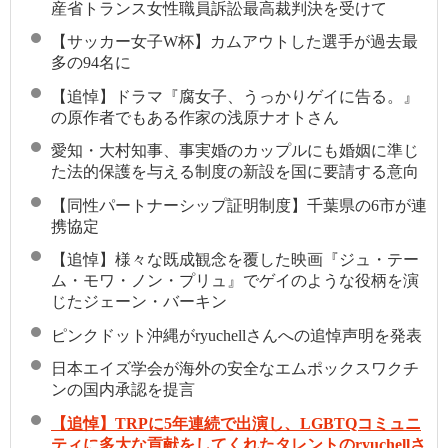
産省トランス女性職員訴訟最高裁判決を受けて
【サッカー女子W杯】カムアウトした選手が過去最
多の94名に
【追悼】ドラマ『腐女子、うっかりゲイに告る。』
の原作者でもある作家の浅原ナオトさん
愛知・大村知事、事実婚のカップルにも婚姻に準じ
た法的保護を与える制度の新設を国に要請する意向
【同性パートナーシップ証明制度】千葉県の6市が連
携協定
【追悼】様々な既成観念を覆した映画『ジュ・テー
ム・モワ・ノン・プリュ』でゲイのような役柄を演
じたジェーン・バーキン
ピンクドット沖縄がryuchellさんへの追悼声明を発表
日本エイズ学会が海外の安全なエムポックスワクチ
ンの国内承認を提言
【追悼】TRPに5年連続で出演し、LGBTQコミュニ
ティに多大な貢献をしてくれたタレントのryuchellさ