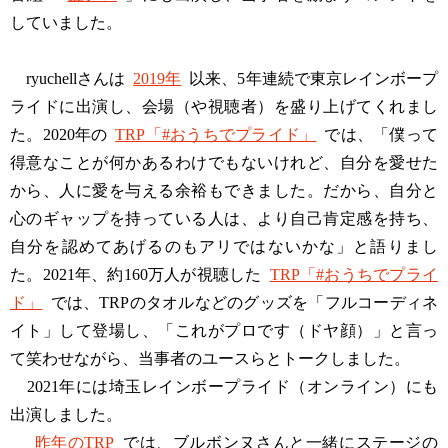
していました。
ryuchellさんは
2019年
以来、5年連続で東京レインボープ
ライドに出演し、会場（や視聴者）を盛り上げてくれまし
た。2020年の
TRP「#おうちでプライド」
では、「僕って
得意なことが何かあるわけでもないけれど、自分を愛せた
から、人に愛を与える余裕もできました。だから、自分と
心のギャップを持っている人は、より自己肯定感を持ち、
自分を認めてあげるのもアリではないかな」と語りまし
た。2021年、約160万人が視聴した
TRP「#おうちでプライ
ド」
では、TRPのタオルなどのグッズを「フルコーディネ
イト」して登場し、「これがプロです（ドヤ顔）」と言っ
て笑わせながら、当事者のユースらとトークしました。
2021年には埼玉レインボープライド（オンライン）にも
出演しました。
昨年のTRP
では、ブルボンヌさんと一緒にステージの