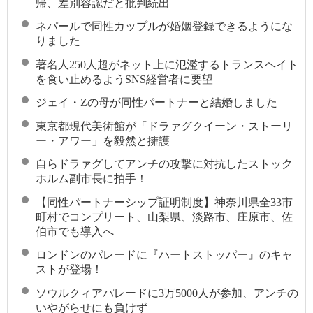
帰、差別容認だと批判続出
ネパールで同性カップルが婚姻登録できるようにな
りました
著名人250人超がネット上に氾濫するトランスヘイト
を食い止めるようSNS経営者に要望
ジェイ・Zの母が同性パートナーと結婚しました
東京都現代美術館が「ドラァグクイーン・ストーリ
ー・アワー」を毅然と擁護
自らドラァグしてアンチの攻撃に対抗したストック
ホルム副市長に拍手！
【同性パートナーシップ証明制度】神奈川県全33市
町村でコンプリート、山梨県、淡路市、庄原市、佐
伯市でも導入へ
ロンドンのパレードに『ハートストッパー』のキャ
ストが登場！
ソウルクィアパレードに3万5000人が参加、アンチの
いやがらせにも負けず