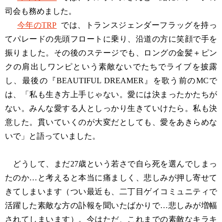
司会も務めました。
今年のTRP
では、トランスジェンダーフラッグを持っ
てパレードの先頭フロートに乗り、沿道の方に笑顔で手を
振りました。その後のステージでも、ロングの金髪＋ピン
クの肩出しワンピという素敵ないでたちでライブを披露
し、最後の『BEAUTIFUL DREAMER』を歌う前のMCで
は、「私も生き方上手じゃない。愛には決まったかたちが
ない。みんな愛する人としっかり生きていけたら。私も決
意した。貫いていくのが大変だとしても、愛をあきらめな
いで」と語っていました。
どうして、まだ27歳という若さで自ら死を選んでしまっ
たのか…と考えると本当に痛ましく、悲しみが押し寄せて
きてしまいます（つい最近も、二丁目ゲイコミュニティで
活躍した素敵な方の訃報を聞いたばかりで…悲しみが増幅
されてしまいます）。今はただ、これまでの素敵なキラキ