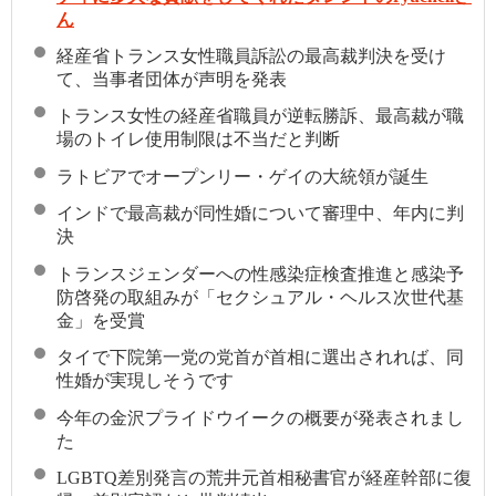
ん
経産省トランス女性職員訴訟の最高裁判決を受け
て、当事者団体が声明を発表
トランス女性の経産省職員が逆転勝訴、最高裁が職
場のトイレ使用制限は不当だと判断
ラトビアでオープンリー・ゲイの大統領が誕生
インドで最高裁が同性婚について審理中、年内に判
決
トランスジェンダーへの性感染症検査推進と感染予
防啓発の取組みが「セクシュアル・ヘルス次世代基
金」を受賞
タイで下院第一党の党首が首相に選出されれば、同
性婚が実現しそうです
今年の金沢プライドウイークの概要が発表されまし
た
LGBTQ差別発言の荒井元首相秘書官が経産幹部に復