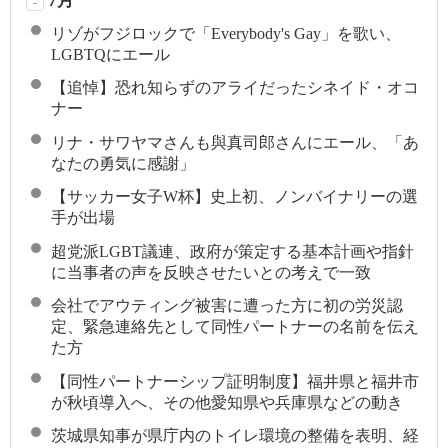
7月
-
リゾがフジロックで「Everybody's Gay」を歌い、
LGBTQにエール
【追悼】恐れ知らずのアライだったシネイド・オコ
ナー
リナ・サワヤマさんも與真司郎さんにエール、「あ
なたの勇気に感謝」
【サッカー女子W杯】史上初、ノンバイナリーの選
手が出場
超党派LGBT議連、政府が策定する基本計画や指針
に当事者の声を反映させたいとの考えで一致
会社でアウティング被害に遭った方に初の労災認
定、緊急連絡先として同性パートナーの名前を伝え
た方
【同性パートナーシップ証明制度】福井県と福井市
が秋頃導入へ、その他愛知県や兵庫県などの動き
茨城県知事が県庁内のトイレ環境の整備を表明、経