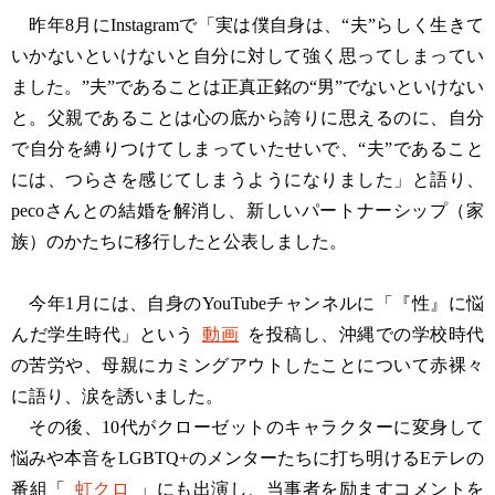
昨年8月にInstagramで「実は僕自身は、“夫”らしく生きて
いかないといけないと自分に対して強く思ってしまってい
ました。”夫”であることは正真正銘の“男”でないといけない
と。父親であることは心の底から誇りに思えるのに、自分
で自分を縛りつけてしまっていたせいで、“夫”であること
には、つらさを感じてしまうようになりました」と語り、
pecoさんとの結婚を解消し、新しいパートナーシップ（家
族）のかたちに移行したと公表しました。
今年1月には、自身のYouTubeチャンネルに「『性』に悩
んだ学生時代」という
動画
を投稿し、沖縄での学校時代
の苦労や、母親にカミングアウトしたことについて赤裸々
に語り、涙を誘いました。
その後、10代がクローゼットのキャラクターに変身して
悩みや本音をLGBTQ+のメンターたちに打ち明けるEテレの
番組「
虹クロ
」にも出演し、当事者を励ますコメントを