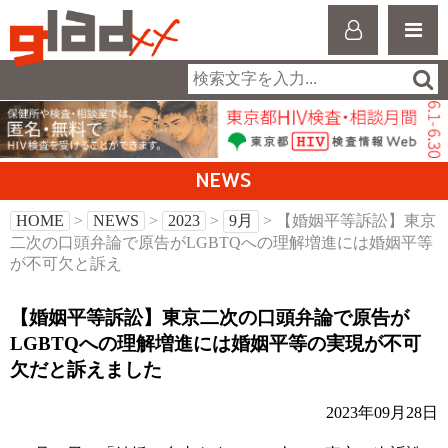
NEWS
HOME
>
NEWS
>
2023
>
9月
> 【婚姻平等訴訟】東京
二次の口頭弁論で原告がLGBTQへの理解増進には婚姻平等
が不可欠と訴え
【婚姻平等訴訟】東京二次の口頭弁論で原告が
LGBTQへの理解増進には婚姻平等の実現が不可
欠だと訴えました
2023年09月28日