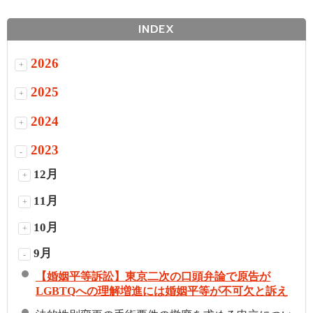
INDEX
2026
+
2025
+
2024
+
2023
-
12月
+
11月
+
10月
+
9月
-
【婚姻平等訴訟】東京二次の口頭弁論で原告が
LGBTQへの理解増進には婚姻平等が不可欠と訴え