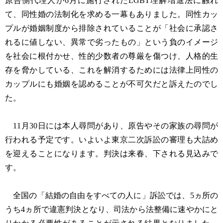
原告側代理人が6月に施行されたLGBT理解増進法に触れ
て、同性婚の法制化を求める一幕もありました。同性カッ
プルが婚姻制度から排除されていることが「社会に承認さ
れるに値しない、異常で劣ったもの」という負のイメージ
を社会に根付かせ、性的少数者の尊厳を傷つけ、人格的生
存を脅かしている、これを解消するためには法律上同性の
カップルにも婚姻を認めることが不可欠だと訴えたのでし
た。
11月30日には本人尋問があり、原告やその家族の尋問が
行われる予定です。いよいよ東京二次訴訟の審理も大詰め
を迎えることになります。判決は来春、下される見込みで
す。
全国の「結婚の自由をすべての人に」訴訟では、5ヵ所の
うち4ヵ所で違憲判決となり、司法から法整備に速やかにと