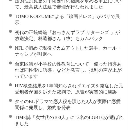
法的性別変更の手術要件の撤廃を求める申立につい
て、最高裁大法廷で審理が行なわれました
TOMO KOIZUMIによる「絵画ドレス」がパリで展
示
初代の正統続編『おっさんずラブ-リターンズ-』が
放送決定、林遣都さん（牧）もカムバック
NFLで初めて現役でカムアウトした選手、カール・
ナッシブが引退へ
台東区議が小学校の性教育について「偏った指導あ
れば同性愛に誘導」などと発言し、批判の声が上が
っています
HIV検査結果を1年間知らされずエイズを発症した元
受刑者が国を訴えた裁判で、原告が実質的に勝訴
タイのBLドラマで恋人役を演じた2人が実際に恋愛
関係に発展し、婚約を発表
TIME誌「次世代の100人」に13名のLGBTQが選ばれ
ました