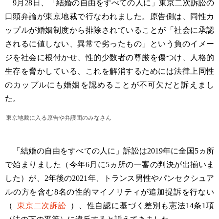
9月28日、「結婚の自由をすべての人に」東京二次訴訟の
口頭弁論が東京地裁で行なわれました。原告側は、同性カ
ップルが婚姻制度から排除されていることが「社会に承認
されるに値しない、異常で劣ったもの」という負のイメー
ジを社会に根付かせ、性的少数者の尊厳を傷つけ、人格的
生存を脅かしている、これを解消するためには法律上同性
のカップルにも婚姻を認めることが不可欠だと訴えまし
た。
東京地裁に入る原告や弁護団のみなさん
「結婚の自由をすべての人に」訴訟は2019年に全国5ヵ所
で始まりました（今年6月に5ヵ所の一審の判決が出揃いま
した）が、2年後の2021年、トランス男性やパンセクシュア
ルの方を含む8名の性的マイノリティが追加提訴を行ない
（
東京二次訴訟
）、性自認に基づく差別も憲法14条1項