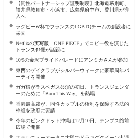
【同性パートナーシップ証明制度】北海道幕別町、
福井県敦賀市・小浜市、広島県府中市、香川県が導
入へ
ラグビーW杯でフランスのLGBTQチームの創設者に
栄誉
Netflixの実写版「ONE PIECE」でコビー役を演じた
トランス俳優が話題に
10/9の金沢プライドパレードにアンミカさんが参加
東西のゲイクラブがシルバーウィークに豪華周年パ
ーティを開催
ガガ様がラスベガス公演の初日、トランスジェンダ
ーのために「Born This Way」を熱唱
香港最高裁が、同性カップルの権利を保障する法的
枠組を政府に要請
今年のピンクドット沖縄は12月10日、テンブス館前
広場で開催
ホテルニューオータニ大阪でドラァグクイーン出演