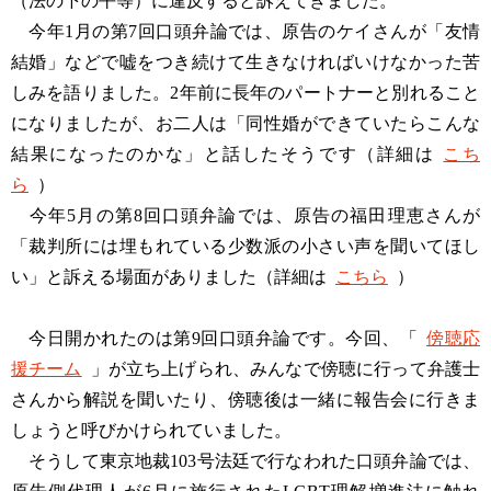
（法の下の平等）に違反すると訴えてきました。
今年1月の第7回口頭弁論では、原告のケイさんが「友情
結婚」などで嘘をつき続けて生きなければいけなかった苦
しみを語りました。2年前に長年のパートナーと別れること
になりましたが、お二人は「同性婚ができていたらこんな
結果になったのかな」と話したそうです（詳細は
こち
ら
）
今年5月の第8回口頭弁論では、原告の福田理恵さんが
「裁判所には埋もれている少数派の小さい声を聞いてほし
い」と訴える場面がありました（詳細は
こちら
）
今日開かれたのは第9回口頭弁論です。今回、「
傍聴応
援チーム
」が立ち上げられ、みんなで傍聴に行って弁護士
さんから解説を聞いたり、傍聴後は一緒に報告会に行きま
しょうと呼びかけられていました。
そうして東京地裁103号法廷で行なわれた口頭弁論では、