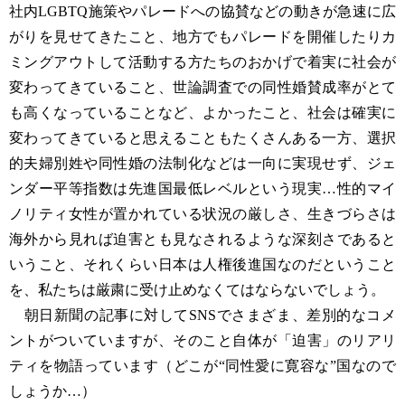
社内LGBTQ施策やパレードへの協賛などの動きが急速に広
がりを見せてきたこと、地方でもパレードを開催したりカ
ミングアウトして活動する方たちのおかげで着実に社会が
変わってきていること、世論調査での同性婚賛成率がとて
も高くなっていることなど、よかったこと、社会は確実に
変わってきていると思えることもたくさんある一方、選択
的夫婦別姓や同性婚の法制化などは一向に実現せず、ジェ
ンダー平等指数は先進国最低レベルという現実…性的マイ
ノリティ女性が置かれている状況の厳しさ、生きづらさは
海外から見れば迫害とも見なされるような深刻さであると
いうこと、それくらい日本は人権後進国なのだということ
を、私たちは厳粛に受け止めなくてはならないでしょう。
朝日新聞の記事に対してSNSでさまざま、差別的なコメ
ントがついていますが、そのこと自体が「迫害」のリアリ
ティを物語っています（どこが“同性愛に寛容な”国なので
しょうか…）