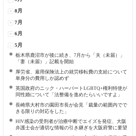
8月
+
7月
+
6月
+
5月
-
栃木県鹿沼市が後に続き、7月から「夫（未届）」
「妻（未届）」記載を開始
厚労省、雇用保険法上の就労移転費の支給について
単身分の費用しか認めず
英国政府のニック・ハーバートLGBTQ+権利特使が
同性婚について「法整備を進めたらいいですよ」
長崎県大村市の園田市長が会見「裁量の範囲内でで
きる限りの対応をした」
HIV感染の受刑者が治療中断でエイズを発症、大阪
弁護士会が適切な情報の引き継ぎを大阪府警に要望