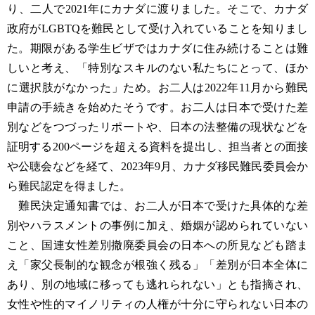
り、二人で2021年にカナダに渡りました。そこで、カナダ
政府がLGBTQを難民として受け入れていることを知りまし
た。期限がある学生ビザではカナダに住み続けることは難
しいと考え、「特別なスキルのない私たちにとって、ほか
に選択肢がなかった」ため。お二人は2022年11月から難民
申請の手続きを始めたそうです。お二人は日本で受けた差
別などをつづったリポートや、日本の法整備の現状などを
証明する200ページを超える資料を提出し、担当者との面接
や公聴会などを経て、2023年9月、カナダ移民難民委員会か
ら難民認定を得ました。
難民決定通知書では、お二人が日本で受けた具体的な差
別やハラスメントの事例に加え、婚姻が認められていない
こと、国連女性差別撤廃委員会の日本への所見なども踏ま
え「家父長制的な観念が根強く残る」「差別が日本全体に
あり、別の地域に移っても逃れられない」とも指摘され、
女性や性的マイノリティの人権が十分に守られない日本の