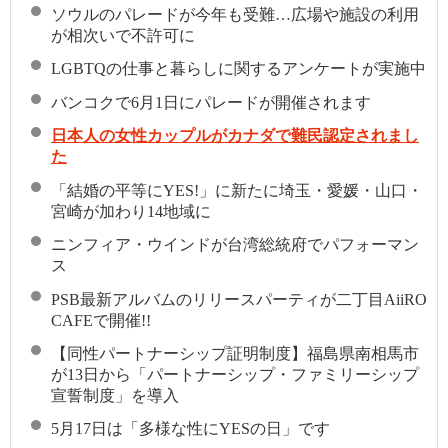
ソウルのパレードが今年も受難…広場や施設の利用
が相次いで不許可に
LGBTQの仕事と暮らしに関するアンケートが実施中
バンコクで6月1日にパレードが開催されます
日本人の女性カップルがカナダで難民認定されまし
た
「結婚の平等にYES!」に新たに埼玉・愛媛・山口・
宮崎が加わり14地域に
ニンフィア・ウインドが台湾総統府でパフォーマン
ス
PSB最新アルバムのリリースパーティが二丁目AiiRO
CAFEで開催!!
【同性パートナーシップ証明制度】福島県南相馬市
が13日から「パートナーシップ・ファミリーシップ
宣誓制度」を導入
5月17日は「多様な性にYESの日」です