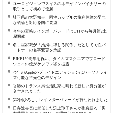
ユーロビジョンでスイスのネモがノンバイナリーの
歌手として初めて優勝
埼玉県の大野知事、同性カップルの権利保障の早急
な議論と対応を国に要望
今年の宮崎レインボーパレードは5/11から毎月第2土
曜開催
名古屋家裁が「婚姻に準じる関係」だとして同性パ
ートナーの名字変更を承認
BIKE150周年を祝い、タイムズスクエアでブロード
ウェイ俳優がケツワレ姿を披露
今年のAppleのプライドエディションはパーソナライ
ズ可能な蛍光色のデザイン
香港のトランス男性活動家に晴れて新しい身分証が
交付されました
第2回ひろしまレインボーパレードが行なわれました
日弁連会長に就任した渕上玲子さんが抱負語る「男