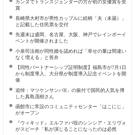
カンヌでトランスジェンダーの方が初の女優賞を受
賞
長崎県大村市が男性カップルに続柄「夫（未届）」
と記載した住民票を交付
先週末は盛岡、名古屋、大阪、神戸でレインボーイ
ベントが開催されました
小泉司法相が同性婚を認めれば「幸せの量は間違い
なく増える」と答弁
【同性パートナーシップ証明制度】福島市が7月1日
から制度導入、大分県が制度導入記念イベントを開
催
追悼：マツケンサンバII」の振付で国民的人気を博
した真島茂樹さん
函館市に常設のコミュニティセンター「はこにじ」
がオープン
『ウィキッド』エルファバ役のシンシア・エリヴォ
がスピーチ「私が演じることになったのは必然