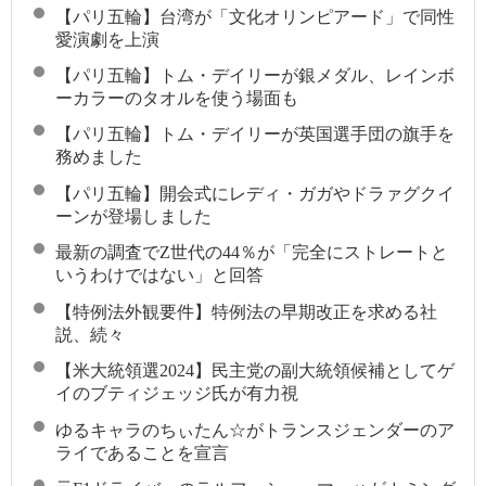
【パリ五輪】台湾が「文化オリンピアード」で同性
愛演劇を上演
【パリ五輪】トム・デイリーが銀メダル、レインボ
ーカラーのタオルを使う場面も
【パリ五輪】トム・デイリーが英国選手団の旗手を
務めました
【パリ五輪】開会式にレディ・ガガやドラァグクイ
ーンが登場しました
最新の調査でZ世代の44％が「完全にストレートと
いうわけではない」と回答
【特例法外観要件】特例法の早期改正を求める社
説、続々
【米大統領選2024】民主党の副大統領候補としてゲ
イのブティジェッジ氏が有力視
ゆるキャラのちぃたん☆がトランスジェンダーのア
ライであることを宣言