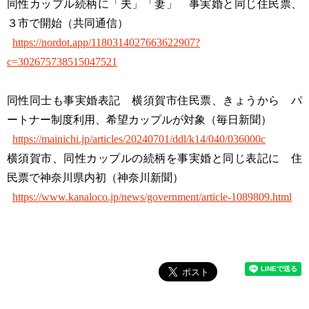
同性カップル続柄に「夫」「妻」 事実婚と同じ住民票、
３市で開始（共同通信）
https://nordot.app/1180314027663622907?
c=302675738515047521
同性同士も事実婚表記 横須賀市住民票、きょうから パ
ートナー制度利用、希望カップルが対象（毎日新聞）
https://mainichi.jp/articles/20240701/ddl/k14/040/036000c
横須賀市、同性カップルの続柄を事実婚と同じ表記に 住
民票で神奈川県内初（神奈川新聞）
https://www.kanaloco.jp/news/government/article-1089809.html