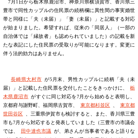
7月1日から栃木県鹿沼市、神奈川県横須賀市、香川県三
豊市で同性カップルの住民票の続柄欄に異性間の事実婚世
帯と同様に「夫（未届）」「妻（未届）」と記載する対応
が始まりました。希望すれば、従来の「同居人」（一部の
自治体では「縁故者」も認められていました）の記載を新
たな表記にした住民票の受取りが可能になります。変更に
伴う法的効力はありません。
長崎県大村市
が5月末、男性カップルに続柄「夫（未
届）」と記載した住民票を交付したことをきっかけに、
栃
木県鹿沼市
がすぐに同じ対応を7月から始めると表明し、
京都府与謝野町、福岡県古賀市、
東京都杉並区
、
東京都
世田谷区
、三重県伊賀市も検討すると、また、香川県三豊
市も7月から対応すると発表していました（三豊市の市議会
では、
田中達也市議
が、弟さんが当事者であると語りな