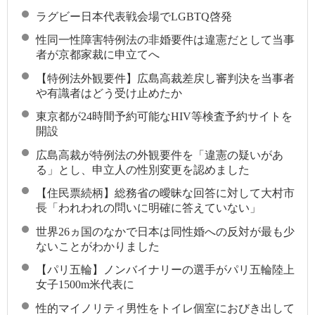
ラグビー日本代表戦会場でLGBTQ啓発
性同一性障害特例法の非婚要件は違憲だとして当事
者が京都家裁に申立てへ
【特例法外観要件】広島高裁差戻し審判決を当事者
や有識者はどう受け止めたか
東京都が24時間予約可能なHIV等検査予約サイトを
開設
広島高裁が特例法の外観要件を「違憲の疑いがあ
る」とし、申立人の性別変更を認めました
【住民票続柄】総務省の曖昧な回答に対して大村市
長「われわれの問いに明確に答えていない」
世界26ヵ国のなかで日本は同性婚への反対が最も少
ないことがわかりました
【パリ五輪】ノンバイナリーの選手がパリ五輪陸上
女子1500m米代表に
性的マイノリティ男性をトイレ個室におびき出して