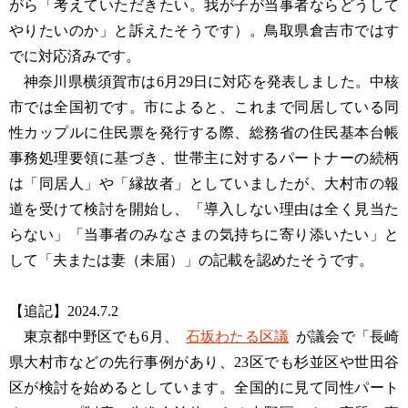
がら「考えていただきたい。我が子が当事者ならどうして
やりたいのか」と訴えたそうです）。鳥取県倉吉市ではす
でに対応済みです。
神奈川県横須賀市は6月29日に対応を発表しました。中核
市では全国初です。市によると、これまで同居している同
性カップルに住民票を発行する際、総務省の住民基本台帳
事務処理要領に基づき、世帯主に対するパートナーの続柄
は「同居人」や「縁故者」としていましたが、大村市の報
道を受けて検討を開始し、「導入しない理由は全く見当た
らない」「当事者のみなさまの気持ちに寄り添いたい」と
して「夫または妻（未届）」の記載を認めたそうです。
【追記】2024.7.2
東京都中野区でも6月、
石坂わたる区議
が議会で「長崎
県大村市などの先行事例があり、23区でも杉並区や世田谷
区が検討を始めるとしています。全国的に見て同性パート