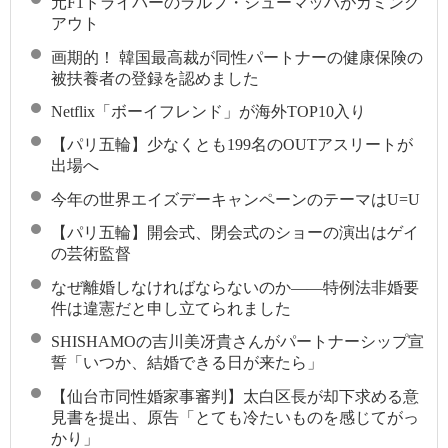
元F1ドライバーのラルフ・シューマッハがカミング
アウト
画期的！ 韓国最高裁が同性パートナーの健康保険の
被扶養者の登録を認めました
Netflix「ボーイフレンド」が海外TOP10入り
【パリ五輪】少なくとも199名のOUTアスリートが
出場へ
今年の世界エイズデーキャンペーンのテーマはU=U
【パリ五輪】開会式、閉会式のショーの演出はゲイ
の芸術監督
なぜ離婚しなければならないのか――特例法非婚要
件は違憲だと申し立てられました
SHISHAMOの吉川美冴貴さんがパートナーシップ宣
誓「いつか、結婚できる日が来たら」
【仙台市同性婚家事審判】太白区長が却下求める意
見書を提出、原告「とても冷たいものを感じてがっ
かり」