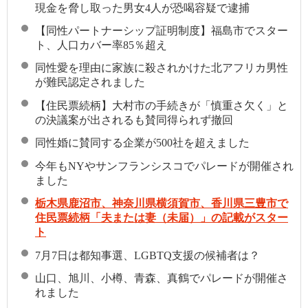
現金を脅し取った男女4人が恐喝容疑で逮捕
【同性パートナーシップ証明制度】福島市でスター
ト、人口カバー率85％超え
同性愛を理由に家族に殺されかけた北アフリカ男性
が難民認定されました
【住民票続柄】大村市の手続きが「慎重さ欠く」と
の決議案が出されるも賛同得られず撤回
同性婚に賛同する企業が500社を超えました
今年もNYやサンフランシスコでパレードが開催され
ました
栃木県鹿沼市、神奈川県横須賀市、香川県三豊市で
住民票続柄「夫または妻（未届）」の記載がスター
ト
7月7日は都知事選、LGBTQ支援の候補者は？
山口、旭川、小樽、青森、真鶴でパレードが開催さ
れました