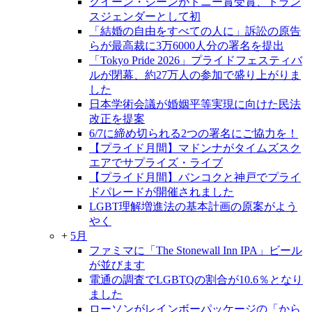
クイーン・ジーンがトニー賞受賞、トラン
スジェンダーとして初
「結婚の自由をすべての人に」訴訟の原告
らが最高裁に3万6000人分の署名を提出
「Tokyo Pride 2026」プライドフェスティバ
ルが閉幕、約27万人の参加で盛り上がりま
した
日本学術会議が婚姻平等実現に向けた民法
改正を提案
6/7に締め切られる2つの署名にご協力を！
【プライド月間】マドンナがタイムズスク
エアでサプライズ・ライブ
【プライド月間】バンコクと神戸でプライ
ドパレードが開催されました
LGBT理解増進法の基本計画の原案がよう
やく
+
5月
ファミマに「The Stonewall Inn IPA」ビール
が並びます
電通の調査でLGBTQの割合が10.6％となり
ました
ローソンがレインボーパッケージの「から