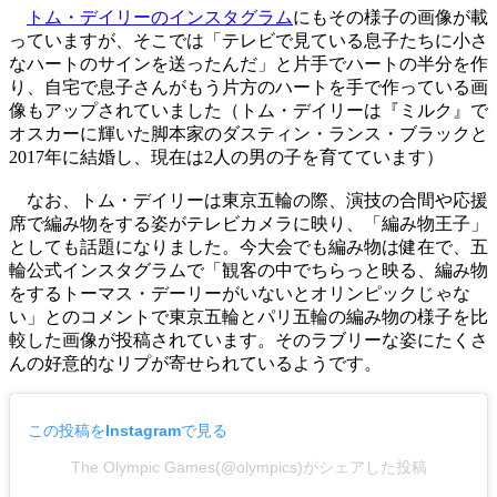
トム・デイリーのインスタグラム
にもその様子の画像が載
っていますが、そこでは「テレビで見ている息子たちに小さ
なハートのサインを送ったんだ」と片手でハートの半分を作
り、自宅で息子さんがもう片方のハートを手で作っている画
像もアップされていました（トム・デイリーは『ミルク』で
オスカーに輝いた脚本家のダスティン・ランス・ブラックと
2017年に結婚し、現在は2人の男の子を育てています）
なお、トム・デイリーは東京五輪の際、演技の合間や応援
席で編み物をする姿がテレビカメラに映り、「編み物王子」
としても話題になりました。今大会でも編み物は健在で、五
輪公式インスタグラムで「観客の中でちらっと映る、編み物
をするトーマス・デーリーがいないとオリンピックじゃな
い」とのコメントで東京五輪とパリ五輪の編み物の様子を比
較した画像が投稿されています。そのラブリーな姿にたくさ
んの好意的なリプが寄せられているようです。
この投稿をInstagramで見る
The Olympic Games(@olympics)がシェアした投稿