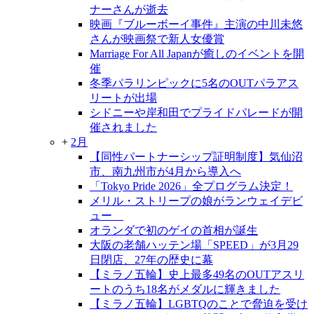
ナーさんが逝去
映画『ブルーボーイ事件』主演の中川未悠
さんが映画祭で新人女優賞
Marriage For All Japanが癒しのイベントを開
催
冬季パラリンピックに5名のOUTパラアス
リートが出場
シドニーや岸和田でプライドパレードが開
催されました
+
2月
【同性パートナーシップ証明制度】気仙沼
市、南九州市が4月から導入へ
「Tokyo Pride 2026」全プログラム決定！
メリル・ストリープの娘がランウェイデビ
ュー
オランダで初のゲイの首相が誕生
大阪の老舗ハッテン場「SPEED」が3月29
日閉店、27年の歴史に幕
【ミラノ五輪】史上最多49名のOUTアスリ
ートのうち18名がメダルに輝きました
【ミラノ五輪】LGBTQのことで脅迫を受け