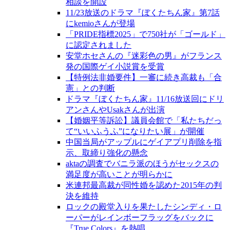
相談を開設
11/23放送のドラマ『ぼくたちん家』第7話
にkemioさんが登場
「PRIDE指標2025」で750社が「ゴールド」
に認定されました
安堂ホセさんの『迷彩色の男』がフランス
発の国際ゲイ小説賞を受賞
【特例法非婚要件】一審に続き高裁も「合
憲」との判断
ドラマ『ぼくたちん家』11/16放送回にドリ
アンさんやUsakさんが出演
【婚姻平等訴訟】議員会館で「私たちだっ
て“いいふうふ”になりたい展」が開催
中国当局がアップルにゲイアプリ削除を指
示、取締り強化の懸念
aktaの調査でバニラ派のほうがセックスの
満足度が高いことが明らかに
米連邦最高裁が同性婚を認めた2015年の判
決を維持
ロックの殿堂入りを果たしたシンディ・ロ
ーパーがレインボーフラッグをバックに
『True Colors』を熱唱