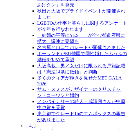
あげクン」を発売
秋田と大阪でプライドイベントが開催され
ました
LGBTQの仕事と暮らしに関するアンケート
が今年も行なわれます
「結婚の平等にYES！」が全47都道府県に
拡大、議連に要望も
名古屋と山口でパレードが開催されました
ポーランドがEU他国で同性婚したふうふの
結婚を初めて承認
大阪高裁、男／女だけに限られる戸籍記載
は「憲法14条に抵触」と判断
多くのクィアが輝きを見せたMET GALA
2026
サム・スミスがデザイナーのクリスチャ
ン・コーワンと婚約
ノンバイナリーの詩人・成清朔さんが中原
中也賞を受賞
東京都でクレード1bのエムポックスの報告
がありました
+
4月