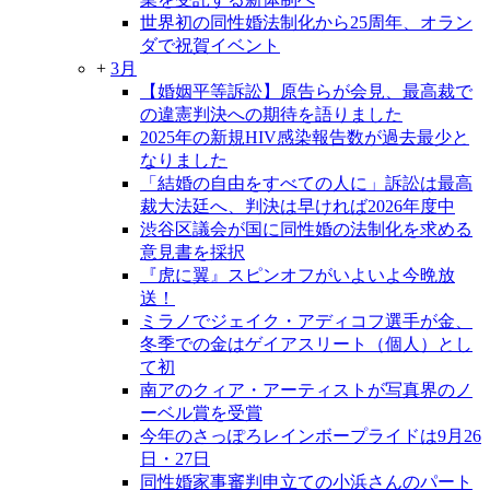
世界初の同性婚法制化から25周年、オラン
ダで祝賀イベント
+
3月
【婚姻平等訴訟】原告らが会見、最高裁で
の違憲判決への期待を語りました
2025年の新規HIV感染報告数が過去最少と
なりました
「結婚の自由をすべての人に」訴訟は最高
裁大法廷へ、判決は早ければ2026年度中
渋谷区議会が国に同性婚の法制化を求める
意見書を採択
『虎に翼』スピンオフがいよいよ今晩放
送！
ミラノでジェイク・アディコフ選手が金、
冬季での金はゲイアスリート（個人）とし
て初
南アのクィア・アーティストが写真界のノ
ーベル賞を受賞
今年のさっぽろレインボープライドは9月26
日・27日
同性婚家事審判申立ての小浜さんのパート