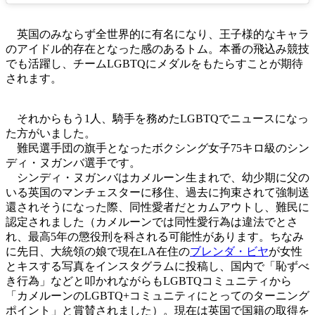
英国のみならず全世界的に有名になり、王子様的なキャラ
のアイドル的存在となった感のあるトム。本番の飛込み競技
でも活躍し、チームLGBTQにメダルをもたらすことが期待
されます。
それからもう1人、騎手を務めたLGBTQでニュースになっ
た方がいました。
難民選手団の旗手となったボクシング女子75キロ級のシン
ディ・ヌガンバ選手です。
シンディ・ヌガンバはカメルーン生まれで、幼少期に父の
いる英国のマンチェスターに移住、過去に拘束されて強制送
還されそうになった際、同性愛者だとカムアウトし、難民に
認定されました（カメルーンでは同性愛行為は違法でとさ
れ、最高5年の懲役刑を科される可能性があります。ちなみ
に先日、大統領の娘で現在LA在住の
ブレンダ・ビヤ
が女性
とキスする写真をインスタグラムに投稿し、国内で「恥ずべ
き行為」などと叩かれながらもLGBTQコミュニティから
「カメルーンのLGBTQ+コミュニティにとってのターニング
ポイント」と賞賛されました）。現在は英国で国籍の取得を