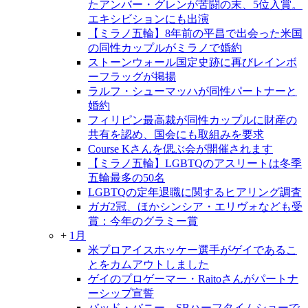
たアンバー・グレンが苦闘の末、5位入賞。
エキシビションにも出演
【ミラノ五輪】8年前の平昌で出会った米国
の同性カップルがミラノで婚約
ストーンウォール国定史跡に再びレインボ
ーフラッグが掲揚
ラルフ・シューマッハが同性パートナーと
婚約
フィリピン最高裁が同性カップルに財産の
共有を認め、国会にも取組みを要求
Course Kさんを偲ぶ会が開催されます
【ミラノ五輪】LGBTQのアスリートは冬季
五輪最多の50名
LGBTQの定年退職に関するヒアリング調査
ガガ2冠、ほかシンシア・エリヴォなども受
賞：今年のグラミー賞
+
1月
米プロアイスホッケー選手がゲイであるこ
とをカムアウトしました
ゲイのプロゲーマー・Raitoさんがパートナ
ーシップ宣誓
バッド・バニー、SBハーフタイムショーで