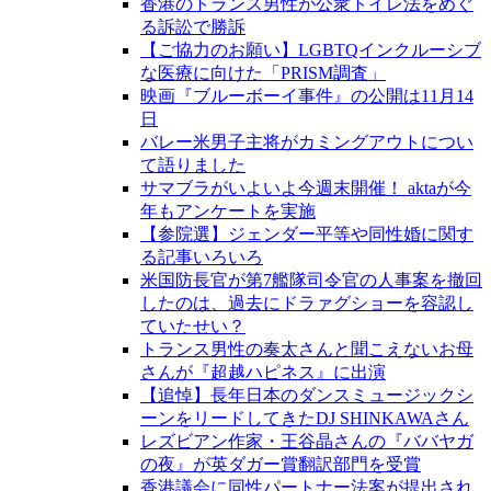
香港のトランス男性が公衆トイレ法をめぐ
る訴訟で勝訴
【ご協力のお願い】LGBTQインクルーシブ
な医療に向けた「PRISM調査」
映画『ブルーボーイ事件』の公開は11月14
日
バレー米男子主将がカミングアウトについ
て語りました
サマブラがいよいよ今週末開催！ aktaが今
年もアンケートを実施
【参院選】ジェンダー平等や同性婚に関す
る記事いろいろ
米国防長官が第7艦隊司令官の人事案を撤回
したのは、過去にドラァグショーを容認し
ていたせい？
トランス男性の奏太さんと聞こえないお母
さんが『超越ハピネス』に出演
【追悼】長年日本のダンスミュージックシ
ーンをリードしてきたDJ SHINKAWAさん
レズビアン作家・王谷晶さんの『ババヤガ
の夜』が英ダガー賞翻訳部門を受賞
香港議会に同性パートナー法案が提出され