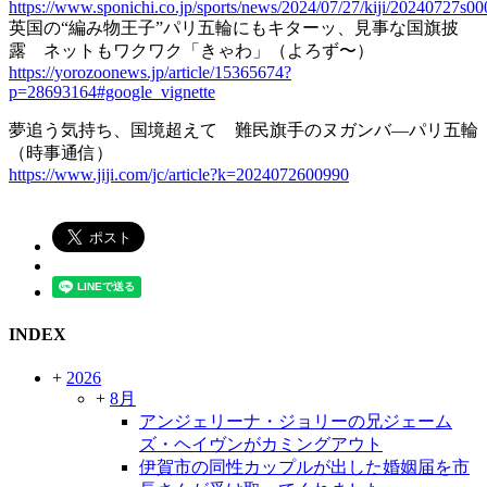
https://www.sponichi.co.jp/sports/news/2024/07/27/kiji/20240727s
英国の“編み物王子”パリ五輪にもキターッ、見事な国旗披
露 ネットもワクワク「きゃわ」（よろず〜）
https://yorozoonews.jp/article/15365674?
p=28693164#google_vignette
夢追う気持ち、国境超えて 難民旗手のヌガンバ―パリ五輪
（時事通信）
https://www.jiji.com/jc/article?k=2024072600990
INDEX
+
2026
+
8月
アンジェリーナ・ジョリーの兄ジェーム
ズ・ヘイヴンがカミングアウト
伊賀市の同性カップルが出した婚姻届を市