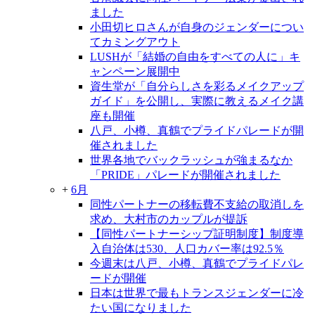
ました
小田切ヒロさんが自身のジェンダーについ
てカミングアウト
LUSHが「結婚の自由をすべての人に」キ
ャンペーン展開中
資生堂が「自分らしさを彩るメイクアップ
ガイド」を公開し、実際に教えるメイク講
座も開催
八戸、小樽、真鶴でプライドパレードが開
催されました
世界各地でバックラッシュが強まるなか
「PRIDE」パレードが開催されました
+
6月
同性パートナーの移転費不支給の取消しを
求め、大村市のカップルが提訴
【同性パートナーシップ証明制度】制度導
入自治体は530、人口カバー率は92.5％
今週末は八戸、小樽、真鶴でプライドパレ
ードが開催
日本は世界で最もトランスジェンダーに冷
たい国になりました