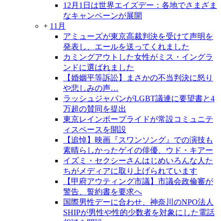
12月1日は世界エイズデー：各地でさまざま
なキャンペーンが展開
+
11月
アミューズが東京高裁判決を受けて声明を
発表し、エールを送ってくれました
カミングアウトした女性がミス・イングラ
ンドに選ばれました
【婚姻平等訴訟】まさかの不当判決に怒り
や悲しみの声…
ラッシュジャパンがLGBT議連に要望書と4
万超の賛同を提出
東京レインボープライドが常設コミュニテ
ィスペースを開設
【追悼】映画『スワンソング』での演技も
素晴らしかったゲイの俳優、ウド・キアー
イズミ・セクシーさんはじめいろんな人た
ちがメディアに取り上げられています
【甲府アウティング市議】市議会政倫審が
警告、誓約書を要求へ
国際男性デーに合わせ、神奈川のNPO法人
SHIPが男性や性的少数者を対象にした電話