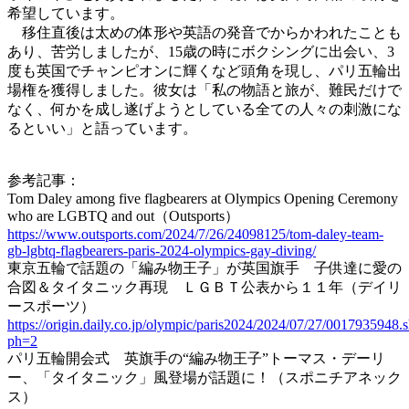
希望しています。
移住直後は太めの体形や英語の発音でからかわれたことも
あり、苦労しましたが、15歳の時にボクシングに出会い、3
度も英国でチャンピオンに輝くなど頭角を現し、パリ五輪出
場権を獲得しました。彼女は「私の物語と旅が、難民だけで
なく、何かを成し遂げようとしている全ての人々の刺激にな
るといい」と語っています。
参考記事：
Tom Daley among five flagbearers at Olympics Opening Ceremony
who are LGBTQ and out（Outsports）
https://www.outsports.com/2024/7/26/24098125/tom-daley-team-
gb-lgbtq-flagbearers-paris-2024-olympics-gay-diving/
東京五輪で話題の「編み物王子」が英国旗手 子供達に愛の
合図＆タイタニック再現 ＬＧＢＴ公表から１１年（デイリ
ースポーツ）
https://origin.daily.co.jp/olympic/paris2024/2024/07/27/0017935948.
ph=2
パリ五輪開会式 英旗手の“編み物王子”トーマス・デーリ
ー、「タイタニック」風登場が話題に！（スポニチアネック
ス）