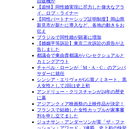
自販機が
【追悼】同性婚実現に尽力した偉大なアラ
イ、ロブ・ライナー
【同性パートナーシップ証明制度】岡山県
新見市が新たに導入など、各地の動きをお
伝え
ブラジルで同性婚が顕著に増加
【婚姻平等訴訟】東京二次訴訟の原告が上
告しました
都議会で東由貴都議がパンセクシュアルと
カミングアウト
チャペル・ローンが「M・A・C」のアンバ
サダーに就任
シンシア・エリヴォがGG賞ノミネート、黒
人女性として2回は史上初
アンドリュー・クリスチャンが24年の歴史
に幕
アジアンクィア映画祭の上映作品が決定！
フランスで結婚した女性カップルが家事審
判を申し立てました
ジョナサン・アンダーソンが英「ザ・ファ
ッション・アワード」3連覇、史上初の快挙