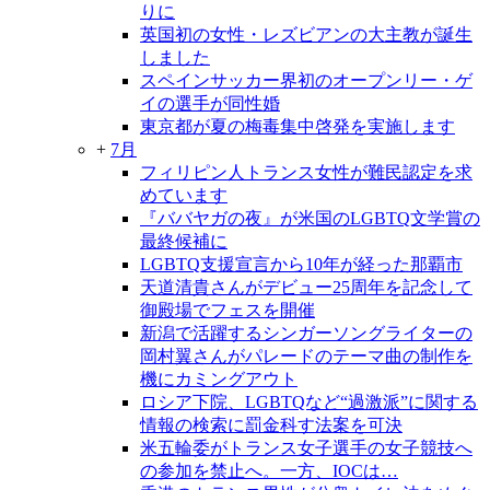
りに
英国初の女性・レズビアンの大主教が誕生
しました
スペインサッカー界初のオープンリー・ゲ
イの選手が同性婚
東京都が夏の梅毒集中啓発を実施します
+
7月
フィリピン人トランス女性が難民認定を求
めています
『ババヤガの夜』が米国のLGBTQ文学賞の
最終候補に
LGBTQ支援宣言から10年が経った那覇市
天道清貴さんがデビュー25周年を記念して
御殿場でフェスを開催
新潟で活躍するシンガーソングライターの
岡村翼さんがパレードのテーマ曲の制作を
機にカミングアウト
ロシア下院、LGBTQなど“過激派”に関する
情報の検索に罰金科す法案を可決
米五輪委がトランス女子選手の女子競技へ
の参加を禁止へ。一方、IOCは…