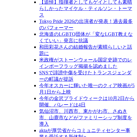
【追悼】指揮者としてもゲイとしても素晴
らしかったマイケル・ティルソン・トーマ
ス
Tokyo Pride 2026の出演者が発表！過去最多
のパフォーマー
北海道のLGBTQ団体が「変なLGBT教えな
くていい」発言に抗議
和田彩花さんの結婚報告が素晴らしいと話
題に
米政権がストーンウォール国定史跡でのレ
インボーフラッグ掲揚を認めました
SNSで誹謗中傷を受けたトランスジェンダ
ーの町議が提訴
今年オスカーに輝いた唯一のクィア映画が5
月1日から上映
今年の金沢プライドウィークは10月2日から
開催、パレードは4日
気仙沼市、川西市、東かがわ市、さぬき
市、山鹿市などがファミリーシップ制度を
導入
aktaが厚労省からコミュニティセンター事
業を受託する新体制へ