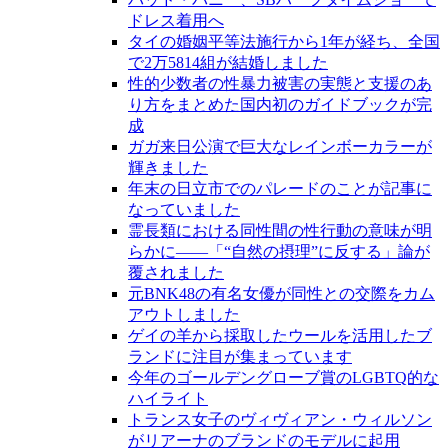
ドレス着用へ
タイの婚姻平等法施行から1年が経ち、全国
で2万5814組が結婚しました
性的少数者の性暴力被害の実態と支援のあ
り方をまとめた国内初のガイドブックが完
成
ガガ来日公演で巨大なレインボーカラーが
輝きました
年末の日立市でのパレードのことが記事に
なっていました
霊長類における同性間の性行動の意味が明
らかに――「“自然の摂理”に反する」論が
覆されました
元BNK48の有名女優が同性との交際をカム
アウトしました
ゲイの羊から採取したウールを活用したブ
ランドに注目が集まっています
今年のゴールデングローブ賞のLGBTQ的な
ハイライト
トランス女子のヴィヴィアン・ウィルソン
がリアーナのブランドのモデルに起用