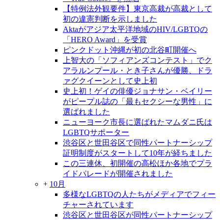
【特例法外観要件】東京高裁が高裁として
初の違憲判断を示しました
Aktaがアジア太平洋地域のHIV/LGBTQの
「HERO Award」を受賞
ピンクドット沖縄が初の北谷町開催へ
上智大の「ソフィアンズコンテスト」でク
アラルンプール・とき子さんが優勝、ドラ
ァグクイーンとして史上初
史上初！ゲイの俳優ジョナサン・ベイリー
がピープル誌の「最もセクシーな男性」に
選ばれました
ニューヨーク市長に選ばれたマムダニ氏は
LGBTQサポーター
渋谷区と世田谷区で同性パートナーシップ
証明制度がスタートして10年が経ちました
この三連休、初開催の高松ほか各地でプラ
イドパレードが開催されました
+
10月
多様なLGBTQの人たちがメディアでフィー
チャーされています
渋谷区と世田谷区が同性パートナーシップ