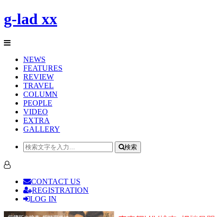
g-lad xx
NEWS
FEATURES
REVIEW
TRAVEL
COLUMN
PEOPLE
VIDEO
EXTRA
GALLERY
検索
CONTACT US
REGISTRATION
LOG IN