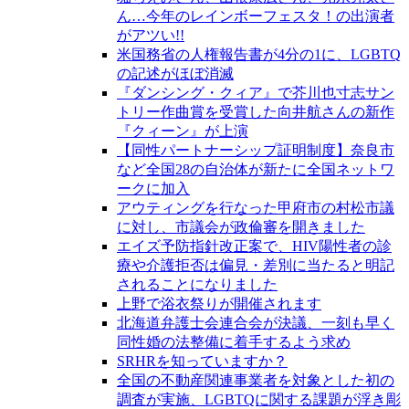
ん…今年のレインボーフェスタ！の出演者
がアツい!!
米国務省の人権報告書が4分の1に、LGBTQ
の記述がほぼ消滅
『ダンシング・クィア』で芥川也寸志サン
トリー作曲賞を受賞した向井航さんの新作
『クィーン』が上演
【同性パートナーシップ証明制度】奈良市
など全国28の自治体が新たに全国ネットワ
ークに加入
アウティングを行なった甲府市の村松市議
に対し、市議会が政倫審を開きました
エイズ予防指針改正案で、HIV陽性者の診
療や介護拒否は偏見・差別に当たると明記
されることになりました
上野で浴衣祭りが開催されます
北海道弁護士会連合会が決議、一刻も早く
同性婚の法整備に着手するよう求め
SRHRを知っていますか？
全国の不動産関連事業者を対象とした初の
調査が実施、LGBTQに関する課題が浮き彫