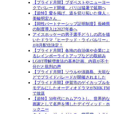
【プライド月間】ブダペストやニューヨー
クでパレード開催、パリは猛暑で延期へ
【追悼】愛を掲げ、道を切り拓いた偉人・
美輪明宏さん
【同性パートナーシップ証明制度】長崎県
の制度導入は2027年春へ
アイスホッケーの男子選手どうしの恋を描
いたドラマ『ヒーテッド・ライバルリー』
が8月配信決定！
【プライド月間】各地の自治体や企業によ
るレインボーライトアップなどの取組み
LGBT理解増進法の基本計画、内容が不十
分だと批判の声
【プライド月間】ソウルや淡路島、大垣な
どでプライドパレードが開催されました
【プライド月間】伊賀市のゲイカップルを
モデルにしたオーディオドラマがNHK FM
で放送
【追悼】50年代にカムアウトし、世界的な
画家として名声を博したデイヴィッド・ホ
ックニー