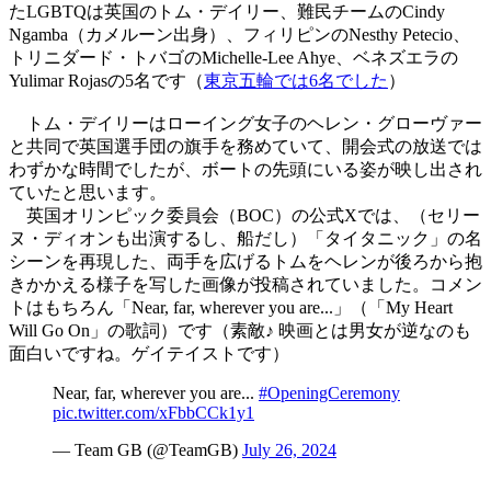
たLGBTQは英国のトム・デイリー、難民チームのCindy
Ngamba（カメルーン出身）、フィリピンのNesthy Petecio、
トリニダード・トバゴのMichelle-Lee Ahye、ベネズエラの
Yulimar Rojasの5名です（
東京五輪では6名でした
）
トム・デイリーはローイング女子のヘレン・グローヴァー
と共同で英国選手団の旗手を務めていて、開会式の放送では
わずかな時間でしたが、ボートの先頭にいる姿が映し出され
ていたと思います。
英国オリンピック委員会（BOC）の公式Xでは、（セリー
ヌ・ディオンも出演するし、船だし）「タイタニック」の名
シーンを再現した、両手を広げるトムをヘレンが後ろから抱
きかかえる様子を写した画像が投稿されていました。コメン
トはもちろん「Near, far, wherever you are...」（「My Heart
Will Go On」の歌詞）です（素敵♪ 映画とは男女が逆なのも
面白いですね。ゲイテイストです）
Near, far, wherever you are...
#OpeningCeremony
pic.twitter.com/xFbbCCk1y1
— Team GB (@TeamGB)
July 26, 2024