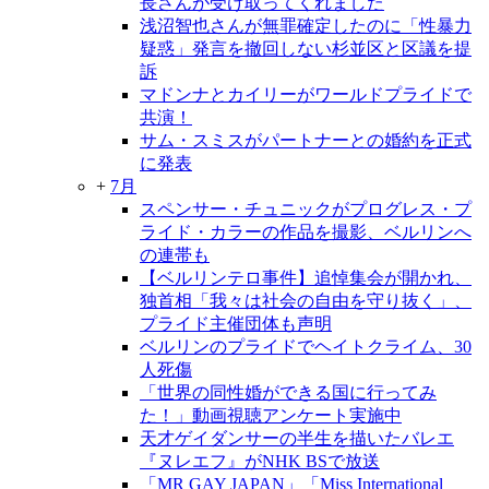
長さんが受け取ってくれました
浅沼智也さんが無罪確定したのに「性暴力
疑惑」発言を撤回しない杉並区と区議を提
訴
マドンナとカイリーがワールドプライドで
共演！
サム・スミスがパートナーとの婚約を正式
に発表
+
7月
スペンサー・チュニックがプログレス・プ
ライド・カラーの作品を撮影、ベルリンへ
の連帯も
【ベルリンテロ事件】追悼集会が開かれ、
独首相「我々は社会の自由を守り抜く」、
プライド主催団体も声明
ベルリンのプライドでヘイトクライム、30
人死傷
「世界の同性婚ができる国に行ってみ
た！」動画視聴アンケート実施中
天才ゲイダンサーの半生を描いたバレエ
『ヌレエフ』がNHK BSで放送
「MR GAY JAPAN」「Miss International