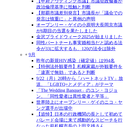
【甲府アウティング市議】市議会政倫審が
政治倫理基準に抵触と判断
【那覇市議差別発言】市議長が「議会での
発言は慎重に」と異例の声明
オープンリー・ゲイの小原明大長岡京市議
が6期目の当選を果たしました
金沢プライドウィーク2025が始まりました
同性パートナーも事実婚相当だと認める法
令が33に拡大するも、120の法令は除外
+
9月
昨年の新規HIV感染（確定値）は994名
【特例法外観要件】札幌家裁が外観要件を
「違憲で無効」であると判断
9/22（月）20時から「ハートネットTV」放
送、「LGBTQ+とメディア」がテーマ
「The Wedding Banquet」のユン・ヨジョ
ン、「同性愛者は異性愛者と平等」
世界陸上にオープンリー・ゲイのニコ・ヤ
ング選手が出場中
【追悼】日本の行政機関の長として初めて
パレード会場に来て感動的なスピーチを行
なった前札幌市長の上田文雄さん