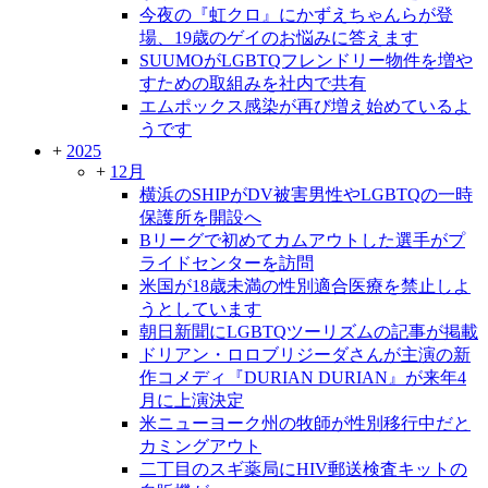
今夜の『虹クロ』にかずえちゃんらが登
場、19歳のゲイのお悩みに答えます
SUUMOがLGBTQフレンドリー物件を増や
すための取組みを社内で共有
エムポックス感染が再び増え始めているよ
うです
+
2025
+
12月
横浜のSHIPがDV被害男性やLGBTQの一時
保護所を開設へ
Bリーグで初めてカムアウトした選手がプ
ライドセンターを訪問
米国が18歳未満の性別適合医療を禁止しよ
うとしています
朝日新聞にLGBTQツーリズムの記事が掲載
ドリアン・ロロブリジーダさんが主演の新
作コメディ『DURIAN DURIAN』が来年4
月に上演決定
米ニューヨーク州の牧師が性別移行中だと
カミングアウト
二丁目のスギ薬局にHIV郵送検査キットの