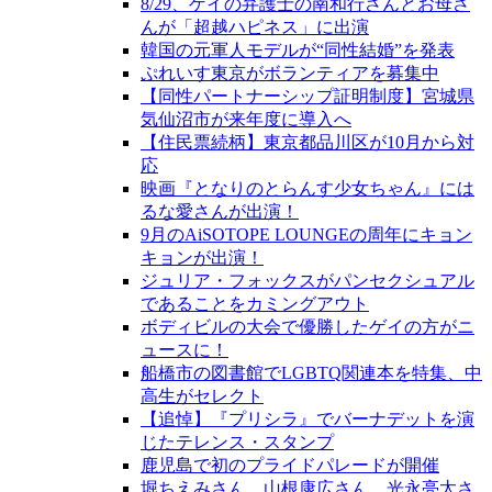
8/29、ゲイの弁護士の南和行さんとお母さ
んが「超越ハピネス」に出演
韓国の元軍人モデルが“同性結婚”を発表
ぷれいす東京がボランティアを募集中
【同性パートナーシップ証明制度】宮城県
気仙沼市が来年度に導入へ
【住民票続柄】東京都品川区が10月から対
応
映画『となりのとらんす少女ちゃん』には
るな愛さんが出演！
9月のAiSOTOPE LOUNGEの周年にキョン
キョンが出演！
ジュリア・フォックスがパンセクシュアル
であることをカミングアウト
ボディビルの大会で優勝したゲイの方がニ
ュースに！
船橋市の図書館でLGBTQ関連本を特集、中
高生がセレクト
【追悼】『プリシラ』でバーナデットを演
じたテレンス・スタンプ
鹿児島で初のプライドパレードが開催
堀ちえみさん、山根康広さん、光永亮太さ