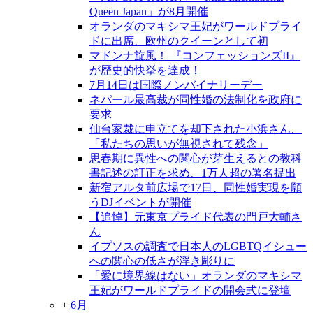
Queen Japan」が8月開催
オランダのマキシマ王妃がワールドプライ
ドに出席、欧州のクイーンとして初
マドンナ旋風！ 『コンフェッションズII』
が歴史的快挙を達成！
7月14日は国際ノンバイナリーデー
ネパール最高裁が同性婚の法制化を政府に
要求
仙台家裁に申立てを却下された小浜さん、
「私たちの思いが無視されて残念」
思春期に異性への関心が芽生えるとの教科
書記述の訂正を求め、1万人超の署名提出
新宿アルタ前広場で17日、同性婚実現を願
うDJイベントが開催
【追悼】元東京プライド代表の門戸大輔さ
ん
イプソスの調査で日本人のLGBTQイシュー
への関心の低さが浮き彫りに
「愛に境界線はない」オランダのマキシマ
王妃がワールドプライドの開会式に登壇
+
6月