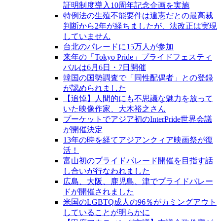
証明制度導入10周年記念企画を実施
特例法の生殖不能要件は違憲だとの最高裁
判断から2年が経ちましたが、法改正は実現
していません
台北のパレードに15万人が参加
来年の「Tokyo Pride」プライドフェスティ
バルは6月6日・7日開催
韓国の国勢調査で「同性配偶者」との登録
が認められました
【追悼】人間的にも不思議な魅力を放って
いた映像作家、大木裕之さん
プーケットでアジア初のInterPride世界会議
が開催決定
13年の時を経てアジアンクィア映画祭が復
活！
富山初のプライドパレード開催を目指す話
し合いが行なわれました
広島、大阪、鹿児島、津でプライドパレー
ドが開催されました
米国のLGBTQ成人の96％がカミングアウト
していることが明らかに