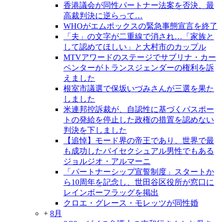
香港議会が同性パートナー法案を否決、最
高裁判決に逆らって…
WHOがエムポックスの緊急事態宣言を終了
「夫」の文字が二重線で消され…「家族と
して認めてほしい」と大村市のカップル
MTVアワードのステージでサブリナ・カー
ペンターがトランスジェンダーの権利を訴
えました
根室市議選で保坂いづみさんが三選を果た
しました
米連邦控訴裁が、自認性に基づくパスポー
トの発給を停止した政権の措置を認めない
判決を下しました
【追悼】モード界の帝王であり、世界で最
も成功したバイセクシュアル男性でもある
ジョルジオ・アルマーニ
「パートナーシップ宣誓制度」スタートか
ら10周年を記念し、世田谷区役所が窓口に
レインボーフラッグを掲出
クロエ・グレース・モレッツが同性婚
+
8月