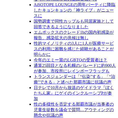
AiSOTOPE LOUNGEの周年パーティに降臨
したキョンキョンの「神ライブ」がニュー
スに
国勢調査で同性カップルも同居家族として
回答できるようになりました
エムポックスのクレード1bの国内初感染が
報告、感染拡大の兆候は無し
性的マイノリティの3人に1人が医療サービ
スの利用に困難を感じた経験があることが
明らかに
今年のエミー賞のLGBTQの受賞者は？
通算25回目となる札幌のパレードに約900人
が参加、市役所にレインボーフラッグも
トランスジェンダーは「“伝染”する」「“治
療”できる」と述べた那覇市議に抗議の声
日テレで10月から放送のゲイドラマ『ぼく
たちん家』にゲイのインクルーシブPが参
加
性の多様性を否定する那覇市議が当事者の
児童生徒数を議会で質問…アウティングの
懸念や抗議の声