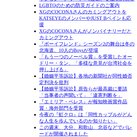
LGBTQのための防災ガイドのご案内
XGのCOCONAさんのカミングアウトを
KATSEYEのメンバーやJUST Bベインも応
援
XGのCOCONAさんがノンバイナリーだと
カミングアウト
『ボーイフレンド』シーズン2の舞台は冬の
北海道、10人のBoysが登場
「もう一つのノーベル賞」を受賞したオー
ドリー・タン、「多様な意見が台湾社会を
押し上げる」
【婚姻平等訴訟】各地の新聞社が同性婚否
定判決を批判
【婚姻平等訴訟】原告らが最高裁に要請
「当事者の声聞いて」「違憲判断を」
『エミリア・ペレス』が報知映画賞作品
賞・海外部門を受賞
今夜の『虹クロ』は「同性カップルがどん
な人生を歩んでいるのか知りたい」
この週末、大分、和歌山、北谷などでパレ
ードが開催されました