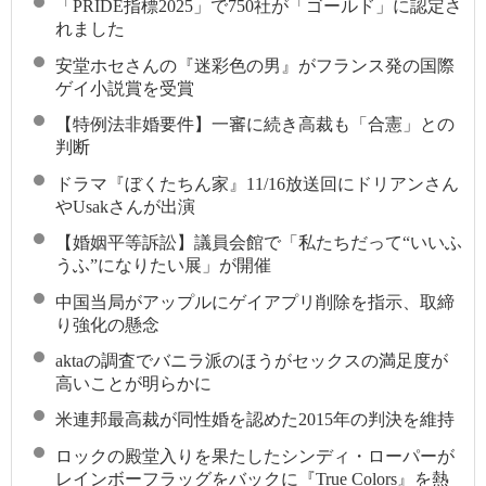
「PRIDE指標2025」で750社が「ゴールド」に認定さ
れました
安堂ホセさんの『迷彩色の男』がフランス発の国際
ゲイ小説賞を受賞
【特例法非婚要件】一審に続き高裁も「合憲」との
判断
ドラマ『ぼくたちん家』11/16放送回にドリアンさん
やUsakさんが出演
【婚姻平等訴訟】議員会館で「私たちだって“いいふ
うふ”になりたい展」が開催
中国当局がアップルにゲイアプリ削除を指示、取締
り強化の懸念
aktaの調査でバニラ派のほうがセックスの満足度が
高いことが明らかに
米連邦最高裁が同性婚を認めた2015年の判決を維持
ロックの殿堂入りを果たしたシンディ・ローパーが
レインボーフラッグをバックに『True Colors』を熱