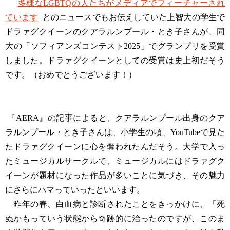
多様なLGBTQの人たちがメディアでフィーチャーされ
ています
とのニュースでもお伝えしていた上智大の学生で
ドラァグクイーンのクアラルンプール・とき子さんが、同
大の「ソフィアンズコンテスト2025」でグランプリを受賞
しました。ドラァグクイーンとしての受賞は史上初だそう
です。（おめでとうございます！）
『AERA』の記事によると、クアラルンプール出身のクア
ラルンプール・とき子さんは、小学生の頃、YouTubeで見た
たドラァグクイーンに心を奪われたんだそう。大学で入っ
たミュージカルサークルで、ミュージカルにはドラァグク
イーンが題材になった作品が多いことに気づき、その魅力
にさらにハマっていったといいます。
昨年の春、白血病と診断されたことをきっかけに、「死
ぬかもっていう状態から奇跡的に治ったのですが、このま