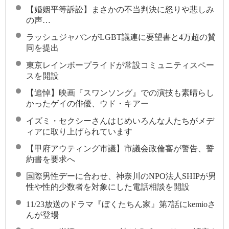
【婚姻平等訴訟】まさかの不当判決に怒りや悲しみ
の声…
ラッシュジャパンがLGBT議連に要望書と4万超の賛
同を提出
東京レインボープライドが常設コミュニティスペー
スを開設
【追悼】映画『スワンソング』での演技も素晴らし
かったゲイの俳優、ウド・キアー
イズミ・セクシーさんはじめいろんな人たちがメデ
ィアに取り上げられています
【甲府アウティング市議】市議会政倫審が警告、誓
約書を要求へ
国際男性デーに合わせ、神奈川のNPO法人SHIPが男
性や性的少数者を対象にした電話相談を開設
11/23放送のドラマ『ぼくたちん家』第7話にkemioさ
んが登場