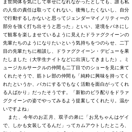
ま世間体を気にして幸せになれなかったとしても、誰も私
の人生の責任は取ってくれない。後悔したくないし、自分
で行動するしかないと思ってジェンダーマイノリティーの
部分を強く打ち出そうと思った」といい、逆境をバネにし
て観客を楽しませているように見えたドラァグクイーンの
先輩たちのようになりたいという気持ちをつのらせ、二丁
目の先輩たちに相談し、ドラァグクイーン・デビューを果
たしました（大学生ナイトなどに出演してきました）。ミ
ュージカルサークルの仲間も二丁目でのショーを見に来て
くれたそうで、筋トレ部の仲間も「純粋に興味を持ってく
れたというか、バカにするでもなく活動を面白がってくれ
る人ばかり」だったそうです。「新歓のビラ配りをドラァ
グクイーンの姿でやってみるよう提案してくれたり。温か
いですよね」
また、今年のお正月、双子の弟に「お兄ちゃんはゲイ
で、しかも女装してるんだ」ってカムアウトしたところ、