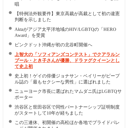
唱
【特例法外観要件】東京高裁が高裁として初の違憲
判断を示しました
Aktaがアジア太平洋地域のHIV/LGBTQの「HERO
Award」を受賞
ピンクドット沖縄が初の北谷町開催へ
上智大の「ソフィアンズコンテスト」でクアラルン
プール・とき子さんが優勝、ドラァグクイーンとし
て史上初
史上初！ゲイの俳優ジョナサン・ベイリーがピープ
ル誌の「最もセクシーな男性」に選ばれました
ニューヨーク市長に選ばれたマムダニ氏はLGBTQサ
ポーター
渋谷区と世田谷区で同性パートナーシップ証明制度
がスタートして10年が経ちました
この三連休、初開催の高松ほか各地でプライドパレ