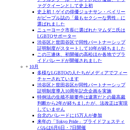
ァグクイーンとして史上初
史上初！ゲイの俳優ジョナサン・ベイリー
がピープル誌の「最もセクシーな男性」に
選ばれました
ニューヨーク市長に選ばれたマムダニ氏は
LGBTQサポーター
渋谷区と世田谷区で同性パートナーシップ
証明制度がスタートして10年が経ちました
この三連休、初開催の高松ほか各地でプラ
イドパレードが開催されました
+
10月
多様なLGBTQの人たちがメディアでフィー
チャーされています
渋谷区と世田谷区が同性パートナーシップ
証明制度導入10周年記念企画を実施
特例法の生殖不能要件は違憲だとの最高裁
判断から2年が経ちましたが、法改正は実現
していません
台北のパレードに15万人が参加
来年の「Tokyo Pride」プライドフェスティ
バルは6月6日・7日開催