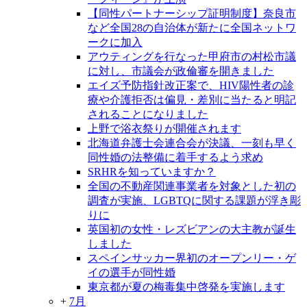
【同性パートナーシップ証明制度】奈良市
など全国28の自治体が新たに全国ネットワ
ークに加入
アウティングを行なった甲府市の村松市議
に対し、市議会が政倫審を開きました
エイズ予防指針改正案で、HIV陽性者の診
療や介護拒否は偏見・差別に当たると明記
されることになりました
上野で浴衣祭りが開催されます
北海道弁護士会連合会が決議、一刻も早く
同性婚の法整備に着手するよう求め
SRHRを知っていますか？
全国の不動産関連事業者を対象とした初の
調査が実施、LGBTQに関する課題が浮き彫
りに
英国初の女性・レズビアンの大主教が誕生
しました
スペインサッカー界初のオープンリー・ゲ
イの選手が同性婚
東京都が夏の梅毒集中啓発を実施します
+
7月