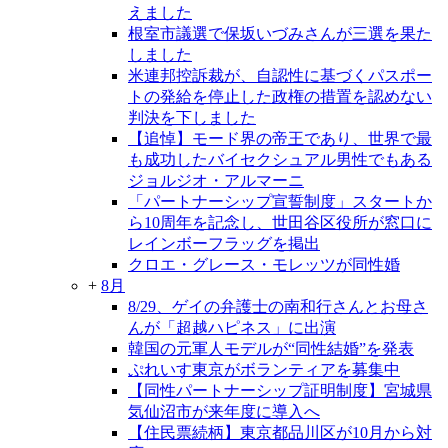
えました
根室市議選で保坂いづみさんが三選を果た
しました
米連邦控訴裁が、自認性に基づくパスポー
トの発給を停止した政権の措置を認めない
判決を下しました
【追悼】モード界の帝王であり、世界で最
も成功したバイセクシュアル男性でもある
ジョルジオ・アルマーニ
「パートナーシップ宣誓制度」スタートか
ら10周年を記念し、世田谷区役所が窓口に
レインボーフラッグを掲出
クロエ・グレース・モレッツが同性婚
+
8月
8/29、ゲイの弁護士の南和行さんとお母さ
んが「超越ハピネス」に出演
韓国の元軍人モデルが“同性結婚”を発表
ぷれいす東京がボランティアを募集中
【同性パートナーシップ証明制度】宮城県
気仙沼市が来年度に導入へ
【住民票続柄】東京都品川区が10月から対