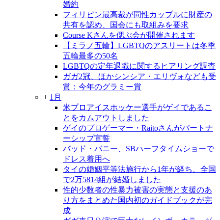
婚約
フィリピン最高裁が同性カップルに財産の
共有を認め、国会にも取組みを要求
Course Kさんを偲ぶ会が開催されます
【ミラノ五輪】LGBTQのアスリートは冬季
五輪最多の50名
LGBTQの定年退職に関するヒアリング調査
ガガ2冠、ほかシンシア・エリヴォなども受
賞：今年のグラミー賞
+
1月
米プロアイスホッケー選手がゲイであるこ
とをカムアウトしました
ゲイのプロゲーマー・Raitoさんがパートナ
ーシップ宣誓
バッド・バニー、SBハーフタイムショーで
ドレス着用へ
タイの婚姻平等法施行から1年が経ち、全国
で2万5814組が結婚しました
性的少数者の性暴力被害の実態と支援のあ
り方をまとめた国内初のガイドブックが完
成