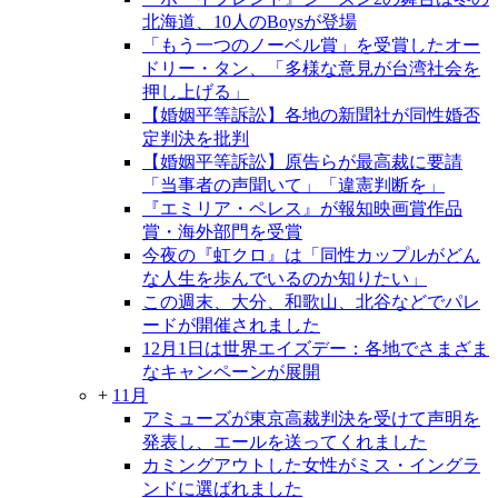
北海道、10人のBoysが登場
「もう一つのノーベル賞」を受賞したオー
ドリー・タン、「多様な意見が台湾社会を
押し上げる」
【婚姻平等訴訟】各地の新聞社が同性婚否
定判決を批判
【婚姻平等訴訟】原告らが最高裁に要請
「当事者の声聞いて」「違憲判断を」
『エミリア・ペレス』が報知映画賞作品
賞・海外部門を受賞
今夜の『虹クロ』は「同性カップルがどん
な人生を歩んでいるのか知りたい」
この週末、大分、和歌山、北谷などでパレ
ードが開催されました
12月1日は世界エイズデー：各地でさまざま
なキャンペーンが展開
+
11月
アミューズが東京高裁判決を受けて声明を
発表し、エールを送ってくれました
カミングアウトした女性がミス・イングラ
ンドに選ばれました