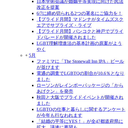
日本学術会議が婚姻平等実現に向けた民法
改正を提案
6/7に締め切られる2つの署名にご協力を！
【プライド月間】マドンナがタイムズスク
エアでサプライズ・ライブ
【プライド月間】バンコクと神戸でプライ
ドパレードが開催されました
LGBT理解増進法の基本計画の原案がよう
やく
+
5月
ファミマに「The Stonewall Inn IPA」ビール
が並びます
電通の調査でLGBTQの割合が10.6％となり
ました
ローソンがレインボーパッケージの「から
あげクン」を発売
秋田と大阪でプライドイベントが開催され
ました
LGBTQの仕事と暮らしに関するアンケート
が今年も行なわれます
「結婚の平等にYES！」が全47都道府県に
拡大、議連に要望も