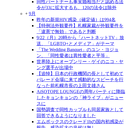
同性パートナーも事実婚相当だと認める法
令が33に拡大するも、120の法令は除外
+
9月
昨年の新規HIV感染（確定値）は994名
【特例法外観要件】札幌家裁が外観要件を
「違憲で無効」であると判断
9/22（月）20時から「ハートネットTV」放
送、「LGBTQ+とメディア」がテーマ
「The Wedding Banquet」のユン・ヨジョ
ン、「同性愛者は異性愛者と平等」
世界陸上にオープンリー・ゲイのニコ・ヤ
ング選手が出場中
【追悼】日本の行政機関の長として初めて
パレード会場に来て感動的なスピーチを行
なった前札幌市長の上田文雄さん
AiSOTOPE LOUNGEの周年パーティに降臨
したキョンキョンの「神ライブ」がニュー
スに
国勢調査で同性カップルも同居家族として
回答できるようになりました
エムポックスのクレード1bの国内初感染が
報告、感染拡大の兆候は無し