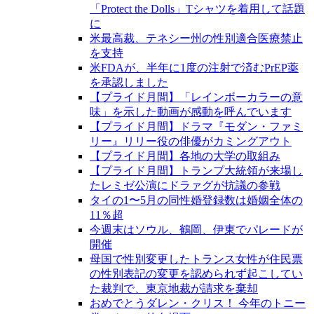
「Protect the Dolls」Tシャツを着用して話題
に
米最高裁、テネシー州の性別適合医療禁止
を支持
米FDAが、半年に1度の注射で済むPrEP薬
を承認しました
【プライド月間】「レインボーカラーの意
味」を示した動画が感動を呼んでいます
【プライド月間】ドラマ『モダン・ファミ
リー』リリー役の俳優がカミングアウト
【プライド月間】各地の大学の取組み
【プライド月間】トランプ大統領が来場し
たレミゼ公演にドラァグが抗議の参戦
タイの1〜5月の同性婚登録数は婚姻全体の
11％超
今週末はソウル、鶴岡、伊東でパレードが
開催
母国で性別変更したトランス女性が住民票
の性別表記の変更を認められず起こしてい
た裁判で、東京地裁が請求を棄却
おめでとうダレン・クリス！ 今年のトニー