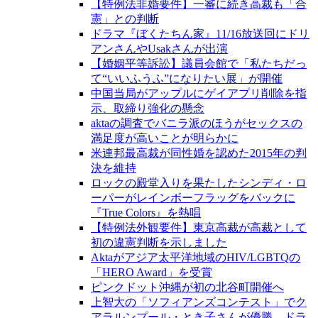
【特例法非婚要件】一審に続き高裁も「合
憲」との判断
ドラマ『ぼくたちん家』11/16放送回にドリ
アンさんやUsakさんが出演
【婚姻平等訴訟】議員会館で「私たちだっ
て“いいふうふ”になりたい展」が開催
中国当局がアップルにゲイアプリ削除を指
示、取締り強化の懸念
aktaの調査でバニラ派のほうがセックスの
満足度が高いことが明らかに
米連邦最高裁が同性婚を認めた2015年の判
決を維持
ロックの殿堂入りを果たしたシンディ・ロ
ーパーがレインボーフラッグをバックに
『True Colors』を熱唱
【特例法外観要件】東京高裁が高裁として
初の違憲判断を示しました
Aktaがアジア太平洋地域のHIV/LGBTQの
「HERO Award」を受賞
ピンクドット沖縄が初の北谷町開催へ
上智大の「ソフィアンズコンテスト」でク
アラルンプール・とき子さんが優勝、ドラ