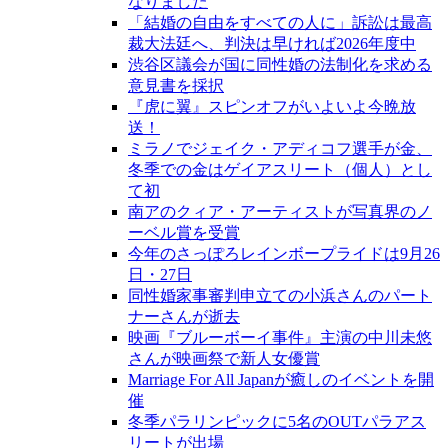
なりました
「結婚の自由をすべての人に」訴訟は最高
裁大法廷へ、判決は早ければ2026年度中
渋谷区議会が国に同性婚の法制化を求める
意見書を採択
『虎に翼』スピンオフがいよいよ今晩放
送！
ミラノでジェイク・アディコフ選手が金、
冬季での金はゲイアスリート（個人）とし
て初
南アのクィア・アーティストが写真界のノ
ーベル賞を受賞
今年のさっぽろレインボープライドは9月26
日・27日
同性婚家事審判申立ての小浜さんのパート
ナーさんが逝去
映画『ブルーボーイ事件』主演の中川未悠
さんが映画祭で新人女優賞
Marriage For All Japanが癒しのイベントを開
催
冬季パラリンピックに5名のOUTパラアス
リートが出場