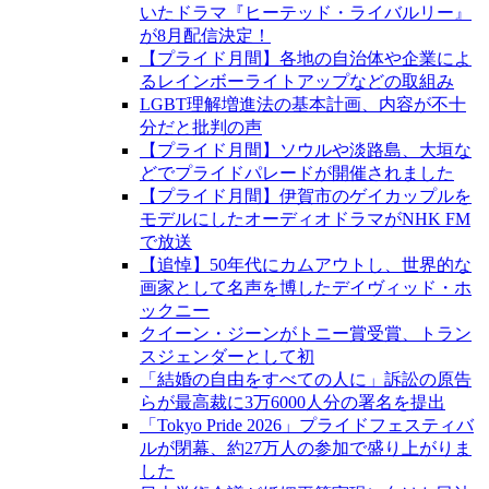
いたドラマ『ヒーテッド・ライバルリー』
が8月配信決定！
【プライド月間】各地の自治体や企業によ
るレインボーライトアップなどの取組み
LGBT理解増進法の基本計画、内容が不十
分だと批判の声
【プライド月間】ソウルや淡路島、大垣な
どでプライドパレードが開催されました
【プライド月間】伊賀市のゲイカップルを
モデルにしたオーディオドラマがNHK FM
で放送
【追悼】50年代にカムアウトし、世界的な
画家として名声を博したデイヴィッド・ホ
ックニー
クイーン・ジーンがトニー賞受賞、トラン
スジェンダーとして初
「結婚の自由をすべての人に」訴訟の原告
らが最高裁に3万6000人分の署名を提出
「Tokyo Pride 2026」プライドフェスティバ
ルが閉幕、約27万人の参加で盛り上がりま
した