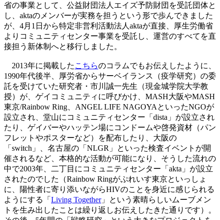
省の事業として、公益財団法人エイズ予防財団を受託団体と
し、aktaのメンバーが実務を担うという形で歩んできました
が、4月1日から特定非営利活動法人aktaが直接、厚生労働省
よりコミュニティセンター事業を受託し、運営のすべてを直
接担う新体制へと移行しました。
2013年に掲載した
こちら
のコラムでもお伝えしたように、
1990年代後半、厚労省からサーベイランス（疫学研究）の委
託を受けていた研究者・市川誠一先生（現金城学院大学教
授）が、ゲイコミュニティに呼びかけ、MASH大阪やMASH
東京/Rainbow Ring、ANGEL LIFE NAGOYAといったNGOが
設立され、堂山にコミュニティセンター「dista」が設立され
たり、ゲイバーやハッテン場にコンドームや啓発資材（パン
フレットやポスターなど）を配布したり、大阪の
「switch」、名古屋の「NLGR」といった検査イベントが開
催されるなど、本格的な活動が可能になり、そうした流れの
中で2003年、二丁目にコミュニティセンター「akta」が設立
されたのでした（Rainbow Ringがぷれいす東京といっしょ
に、陽性者に寄り添いながらHIVのことを身近に感じられる
ようにする「
Living Together
」という素晴らしいムーブメン
トを生み出したことは繰り返しお伝えしたきた通りです）。