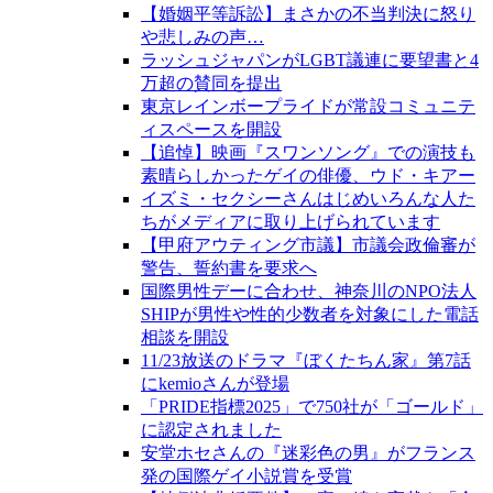
【婚姻平等訴訟】まさかの不当判決に怒り
や悲しみの声…
ラッシュジャパンがLGBT議連に要望書と4
万超の賛同を提出
東京レインボープライドが常設コミュニテ
ィスペースを開設
【追悼】映画『スワンソング』での演技も
素晴らしかったゲイの俳優、ウド・キアー
イズミ・セクシーさんはじめいろんな人た
ちがメディアに取り上げられています
【甲府アウティング市議】市議会政倫審が
警告、誓約書を要求へ
国際男性デーに合わせ、神奈川のNPO法人
SHIPが男性や性的少数者を対象にした電話
相談を開設
11/23放送のドラマ『ぼくたちん家』第7話
にkemioさんが登場
「PRIDE指標2025」で750社が「ゴールド」
に認定されました
安堂ホセさんの『迷彩色の男』がフランス
発の国際ゲイ小説賞を受賞