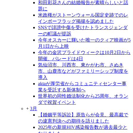
和田彩花さんの結婚報告が素晴らしいと話
題に
米政権がストーンウォール国定史跡でのレ
インボーフラッグ掲揚を認めました
SNSで誹謗中傷を受けたトランスジェンダ
ーの町議が提訴
今年オスカーに輝いた唯一のクィア映画が5
月1日から上映
今年の金沢プライドウィークは10月2日から
開催、パレードは4日
気仙沼市、川西市、東かがわ市、さぬき
市、山鹿市などがファミリーシップ制度を
導入
aktaが厚労省からコミュニティセンター事
業を受託する新体制へ
世界初の同性婚法制化から25周年、オラン
ダで祝賀イベント
+
3月
【婚姻平等訴訟】原告らが会見、最高裁で
の違憲判決への期待を語りました
2025年の新規HIV感染報告数が過去最少と