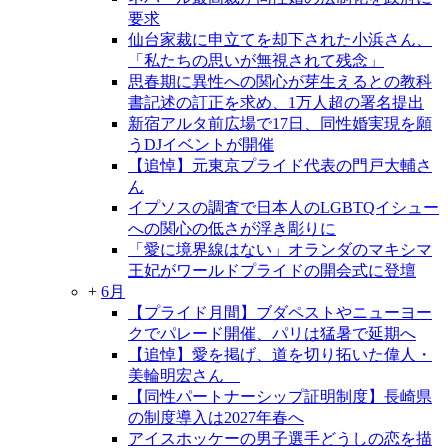
要求
仙台家裁に申立てを却下された小浜さん、
「私たちの思いが無視されて残念」
思春期に異性への関心が芽生えるとの教科
書記述の訂正を求め、1万人超の署名提出
新宿アルタ前広場で17日、同性婚実現を願
うDJイベントが開催
【追悼】元東京プライド代表の門戸大輔さ
ん
イプソスの調査で日本人のLGBTQイシュー
への関心の低さが浮き彫りに
「愛に境界線はない」オランダのマキシマ
王妃がワールドプライドの開会式に登壇
+
6月
【プライド月間】ブダペストやニューヨー
クでパレード開催、パリは猛暑で延期へ
【追悼】愛を掲げ、道を切り拓いた偉人・
美輪明宏さん
【同性パートナーシップ証明制度】長崎県
の制度導入は2027年春へ
アイスホッケーの男子選手どうしの恋を描