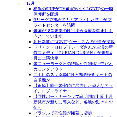
+
12月
横浜のSHIPがDV被害男性やLGBTQの一時
保護所を開設へ
Bリーグで初めてカムアウトした選手がプ
ライドセンターを訪問
米国が18歳未満の性別適合医療を禁止しよ
うとしています
朝日新聞にLGBTQツーリズムの記事が掲載
ドリアン・ロロブリジーダさんが主演の新
作コメディ『DURIAN DURIAN』が来年4
月に上演決定
米ニューヨーク州の牧師が性別移行中だと
カミングアウト
二丁目のスギ薬局にHIV郵送検査キットの
自販機が
【追悼】同性婚実現に尽力した偉大なアラ
イ、ロブ・ライナー
【同性パートナーシップ証明制度】岡山県
新見市が新たに導入など、各地の動きをお
伝え
ブラジルで同性婚が顕著に増加