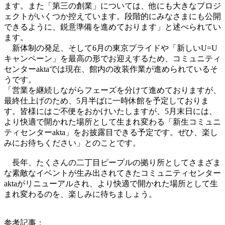
ます。また「第三の創業」については、他にも大きなプロジ
ェクトがいくつか控えています。段階的にみなさまにも公開
できるように、鋭意準備を進めております」と述べられてい
ます。
新体制の発足、そして6月の東京プライドや「新しいU=U
キャンペーン」を最高の形でお迎えするため、コミュニティ
センターaktaでは現在、館内の改装作業が進められているそ
うです。
「営業を継続しながらフェーズを分けて進めておりますが、
最終仕上げのため、5月半ばに一時休館を予定しておりま
す。皆様にはご不便をおかけいたしますが、5月末日には、
より快適で開かれた場所として生まれ変わる「新生コミュニ
ティセンターakta」をお披露目できる予定です。ぜひ、楽し
みにお待ちください」とのことです。
長年、たくさんの二丁目ピープルの拠り所としてさまざま
な素敵なイベントが生み出されてきたコミュニティセンター
aktaがリニューアルされ、より快適で開かれた場所として生
まれ変わるのを、楽しみに待ちましょう。
参考記事：