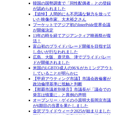
韓国の国勢調査で「同性配偶者」との登録
が認められました
【追悼】人間的にも不思議な魅力を放って
いた映像作家、大木裕之さん
プーケットでアジア初のInterPride世界会議
が開催決定
13年の時を経てアジアンクィア映画祭が復
活！
富山初のプライドパレード開催を目指す話
し合いが行なわれました
広島、大阪、鹿児島、津でプライドパレー
ドが開催されました
米国のLGBTQ成人の96％がカミングアウト
していることが明らかに
【甲府アウティング市議】市議会政倫審が
政治倫理基準に抵触と判断
【那覇市議差別発言】市議長が「議会での
発言は慎重に」と異例の声明
オープンリー・ゲイの小原明大長岡京市議
が6期目の当選を果たしました
金沢プライドウィーク2025が始まりました