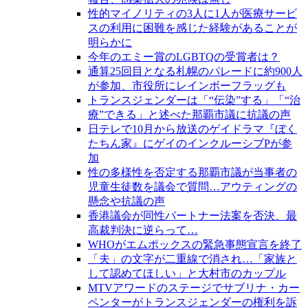
性的マイノリティの3人に1人が医療サービ
スの利用に困難を感じた経験があることが
明らかに
今年のエミー賞のLGBTQの受賞者は？
通算25回目となる札幌のパレードに約900人
が参加、市役所にレインボーフラッグも
トランスジェンダーは「“伝染”する」「“治
療”できる」と述べた那覇市議に抗議の声
日テレで10月から放送のゲイドラマ『ぼく
たちん家』にゲイのインクルーシブPが参
加
性の多様性を否定する那覇市議が当事者の
児童生徒数を議会で質問…アウティングの
懸念や抗議の声
香港議会が同性パートナー法案を否決、最
高裁判決に逆らって…
WHOがエムポックスの緊急事態宣言を終了
「夫」の文字が二重線で消され…「家族と
して認めてほしい」と大村市のカップル
MTVアワードのステージでサブリナ・カー
ペンターがトランスジェンダーの権利を訴