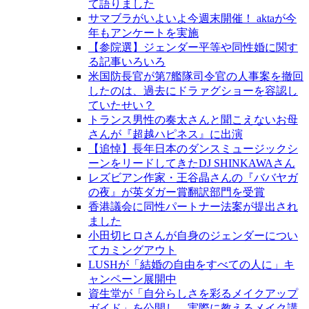
て語りました
サマブラがいよいよ今週末開催！ aktaが今
年もアンケートを実施
【参院選】ジェンダー平等や同性婚に関す
る記事いろいろ
米国防長官が第7艦隊司令官の人事案を撤回
したのは、過去にドラァグショーを容認し
ていたせい？
トランス男性の奏太さんと聞こえないお母
さんが『超越ハピネス』に出演
【追悼】長年日本のダンスミュージックシ
ーンをリードしてきたDJ SHINKAWAさん
レズビアン作家・王谷晶さんの『ババヤガ
の夜』が英ダガー賞翻訳部門を受賞
香港議会に同性パートナー法案が提出され
ました
小田切ヒロさんが自身のジェンダーについ
てカミングアウト
LUSHが「結婚の自由をすべての人に」キ
ャンペーン展開中
資生堂が「自分らしさを彩るメイクアップ
ガイド」を公開し、実際に教えるメイク講