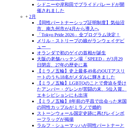
シドニーや岸和田でプライドパレードが開
催されました
+
2月
【同性パートナーシップ証明制度】気仙沼
市、南九州市が4月から導入へ
「Tokyo Pride 2026」全プログラム決定！
メリル・ストリープの娘がランウェイデビ
ュー
オランダで初のゲイの首相が誕生
大阪の老舗ハッテン場「SPEED」が3月29
日閉店、27年の歴史に幕
【ミラノ五輪】史上最多49名のOUTアスリ
ートのうち18名がメダルに輝きました
【ミラノ五輪】LGBTQのことで脅迫を受け
たアンバー・グレンが苦闘の末、5位入賞。
エキシビションにも出演
【ミラノ五輪】8年前の平昌で出会った米国
の同性カップルがミラノで婚約
ストーンウォール国定史跡に再びレインボ
ーフラッグが掲揚
ラルフ・シューマッハが同性パートナーと