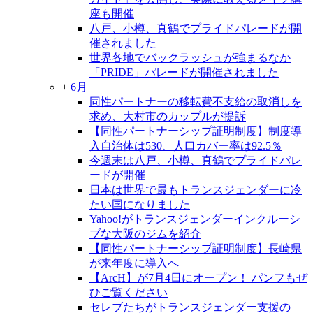
座も開催
八戸、小樽、真鶴でプライドパレードが開
催されました
世界各地でバックラッシュが強まるなか
「PRIDE」パレードが開催されました
+
6月
同性パートナーの移転費不支給の取消しを
求め、大村市のカップルが提訴
【同性パートナーシップ証明制度】制度導
入自治体は530、人口カバー率は92.5％
今週末は八戸、小樽、真鶴でプライドパレ
ードが開催
日本は世界で最もトランスジェンダーに冷
たい国になりました
Yahoo!がトランスジェンダーインクルーシ
ブな大阪のジムを紹介
【同性パートナーシップ証明制度】長崎県
が来年度に導入へ
【ArcH】が7月4日にオープン！ パンフもぜ
ひご覧ください
セレブたちがトランスジェンダー支援の