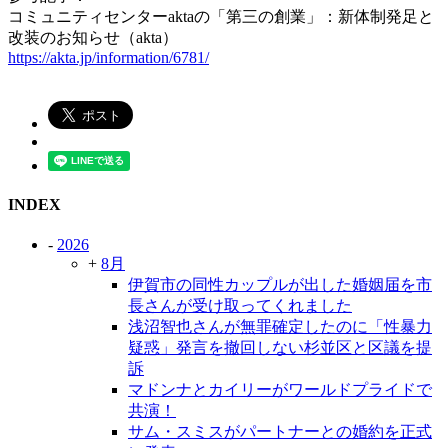
コミュニティセンターaktaの「第三の創業」：新体制発足と
改装のお知らせ（akta）
https://akta.jp/information/6781/
INDEX
-
2026
+
8月
伊賀市の同性カップルが出した婚姻届を市
長さんが受け取ってくれました
浅沼智也さんが無罪確定したのに「性暴力
疑惑」発言を撤回しない杉並区と区議を提
訴
マドンナとカイリーがワールドプライドで
共演！
サム・スミスがパートナーとの婚約を正式