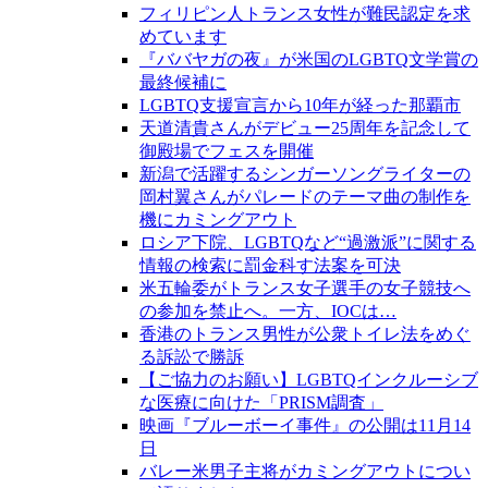
フィリピン人トランス女性が難民認定を求
めています
『ババヤガの夜』が米国のLGBTQ文学賞の
最終候補に
LGBTQ支援宣言から10年が経った那覇市
天道清貴さんがデビュー25周年を記念して
御殿場でフェスを開催
新潟で活躍するシンガーソングライターの
岡村翼さんがパレードのテーマ曲の制作を
機にカミングアウト
ロシア下院、LGBTQなど“過激派”に関する
情報の検索に罰金科す法案を可決
米五輪委がトランス女子選手の女子競技へ
の参加を禁止へ。一方、IOCは…
香港のトランス男性が公衆トイレ法をめぐ
る訴訟で勝訴
【ご協力のお願い】LGBTQインクルーシブ
な医療に向けた「PRISM調査」
映画『ブルーボーイ事件』の公開は11月14
日
バレー米男子主将がカミングアウトについ