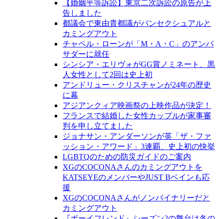
【婚姻平等訴訟】東京二次訴訟の原告が上
告しました
都議会で東由貴都議がパンセクシュアルと
カミングアウト
チャペル・ローンが「M・A・C」のアンバ
サダーに就任
シンシア・エリヴォがGG賞ノミネート、黒
人女性として2回は史上初
アンドリュー・クリスチャンが24年の歴史
に幕
アジアンクィア映画祭の上映作品が決定！
フランスで結婚した女性カップルが家事審
判を申し立てました
ジョナサン・アンダーソンが英「ザ・ファ
ッション・アワード」3連覇、史上初の快挙
LGBTQのための防災ガイドのご案内
XGのCOCONAさんのカミングアウトを
KATSEYEのメンバーやJUST Bベインも応
援
XGのCOCONAさんがノンバイナリーだと
カミングアウト
『ボーイフレンド』シーズン2の舞台は冬の