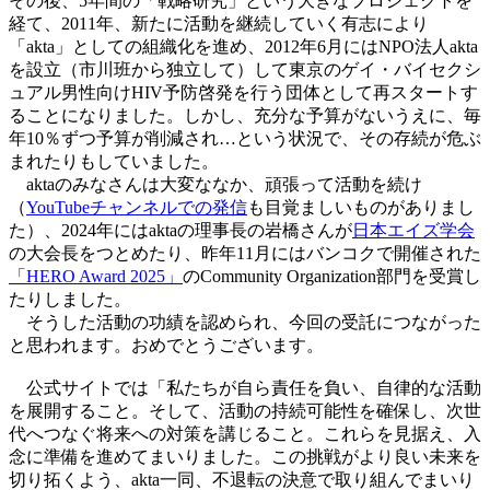
その後、5年間の「戦略研究」という大きなプロジェクトを
経て、2011年、新たに活動を継続していく有志により
「akta」としての組織化を進め、2012年6月にはNPO法人akta
を設立（市川班から独立して）して東京のゲイ・バイセクシ
ュアル男性向けHIV予防啓発を行う団体として再スタートす
ることになりました。しかし、充分な予算がないうえに、毎
年10％ずつ予算が削減され…という状況で、その存続が危ぶ
まれたりもしていました。
aktaのみなさんは大変ななか、頑張って活動を続け
（
YouTubeチャンネルでの発信
も目覚ましいものがありまし
た）、2024年にはaktaの理事長の岩橋さんが
日本エイズ学会
の大会長をつとめたり、昨年11月にはバンコクで開催された
「HERO Award 2025」
のCommunity Organization部門を受賞し
たりしました。
そうした活動の功績を認められ、今回の受託につながった
と思われます。おめでとうございます。
公式サイトでは「私たちが自ら責任を負い、自律的な活動
を展開すること。そして、活動の持続可能性を確保し、次世
代へつなぐ将来への対策を講じること。これらを見据え、入
念に準備を進めてまいりました。この挑戦がより良い未来を
切り拓くよう、akta一同、不退転の決意で取り組んでまいり