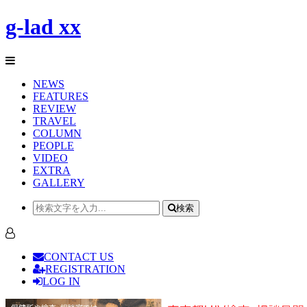
g-lad xx
NEWS
FEATURES
REVIEW
TRAVEL
COLUMN
PEOPLE
VIDEO
EXTRA
GALLERY
検索
CONTACT US
REGISTRATION
LOG IN