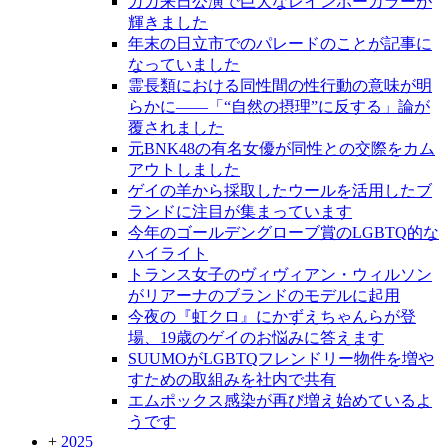
ガガ来日公演で巨大なレインボーカラーが
輝きました
年末の日立市でのパレードのことが記事に
なっていました
霊長類における同性間の性行動の意味が明
らかに――「“自然の摂理”に反する」論が
覆されました
元BNK48の有名女優が同性との交際をカム
アウトしました
ゲイの羊から採取したウールを活用したブ
ランドに注目が集まっています
今年のゴールデングローブ賞のLGBTQ的な
ハイライト
トランス女子のヴィヴィアン・ウィルソン
がリアーナのブランドのモデルに起用
今夜の『虹クロ』にかずえちゃんらが登
場、19歳のゲイのお悩みに答えます
SUUMOがLGBTQフレンドリー物件を増や
すための取組みを社内で共有
エムポックス感染が再び増え始めているよ
うです
+
2025