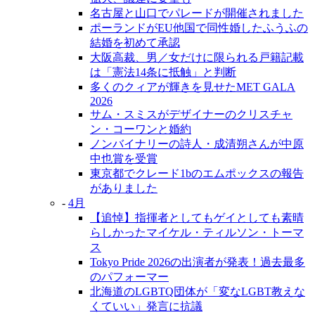
名古屋と山口でパレードが開催されました
ポーランドがEU他国で同性婚したふうふの
結婚を初めて承認
大阪高裁、男／女だけに限られる戸籍記載
は「憲法14条に抵触」と判断
多くのクィアが輝きを見せたMET GALA
2026
サム・スミスがデザイナーのクリスチャ
ン・コーワンと婚約
ノンバイナリーの詩人・成清朔さんが中原
中也賞を受賞
東京都でクレード1bのエムポックスの報告
がありました
-
4月
【追悼】指揮者としてもゲイとしても素晴
らしかったマイケル・ティルソン・トーマ
ス
Tokyo Pride 2026の出演者が発表！過去最多
のパフォーマー
北海道のLGBTQ団体が「変なLGBT教えな
くていい」発言に抗議