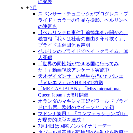
に発表
+
7月
スペンサー・チュニックがプログレス・プ
ライド・カラーの作品を撮影、ベルリンへ
の連帯も
【ベルリンテロ事件】追悼集会が開かれ、
独首相「我々は社会の自由を守り抜く」、
プライド主催団体も声明
ベルリンのプライドでヘイトクライム、30
人死傷
「世界の同性婚ができる国に行ってみ
た！」動画視聴アンケート実施中
天才ゲイダンサーの半生を描いたバレエ
『ヌレエフ』がNHK BSで放送
「MR GAY JAPAN」「Miss International
Queen Japan」が8月開催
オランダのマキシマ王妃がワールドプライ
ドに出席、欧州のクイーンとして初
マドンナ旋風！ 『コンフェッションズII』
が歴史的快挙を達成！
7月14日は国際ノンバイナリーデー
ネパール最高裁が同性婚の法制化を政府に