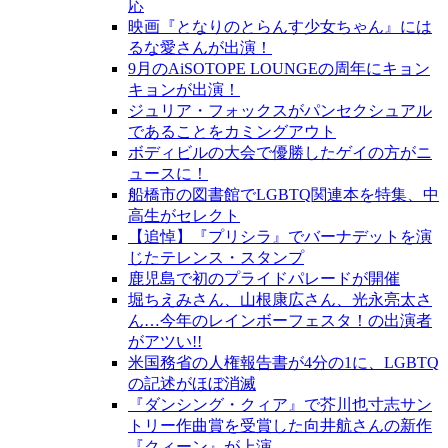
応
映画『となりのとらんす少女ちゃん』には
るな愛さんが出演！
9月のAiSOTOPE LOUNGEの周年にキョン
キョンが出演！
ジュリア・フォックスがパンセクシュアル
であることをカミングアウト
ボディビルの大会で優勝したゲイの方がニ
ュースに！
船橋市の図書館でLGBTQ関連本を特集、中
高生がセレクト
【追悼】『プリシラ』でバーナデットを演
じたテレンス・スタンプ
鹿児島で初のプライドパレードが開催
堀ちえみさん、山根康広さん、光永亮太さ
ん…今年のレインボーフェスタ！の出演者
がアツい!!
米国務省の人権報告書が4分の1に、LGBTQ
の記述がほぼ消滅
『ダンシング・クィア』で芥川也寸志サン
トリー作曲賞を受賞した向井航さんの新作
『クィーン』が上演