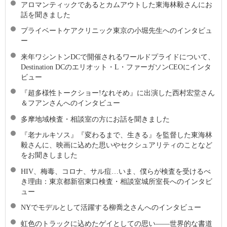
アロマンティックであるとカムアウトした東海林毅さんにお
話を聞きました
プライベートケアクリニック東京の小堀先生へのインタビュ
ー
来年ワシントンDCで開催されるワールドプライドについて、
Destination DCのエリオット・L・ファーガソンCEOにインタ
ビュー
『超多様性トークショー!なれそめ』に出演した西村宏堂さん
＆フアンさんへのインタビュー
多摩地域検査・相談室の方にお話を聞きました
『老ナルキソス』『変わるまで、生きる』を監督した東海林
毅さんに、映画に込めた思いやセクシュアリティのことなど
をお聞きしました
HIV、梅毒、コロナ、サル痘…いま、僕らが検査を受けるべ
き理由：東京都新宿東口検査・相談室城所室長へのインタビ
ュー
NYでモデルとして活躍する柳喬之さんへのインタビュー
虹色のトラックに込めたゲイとしての思い――世界的な書道