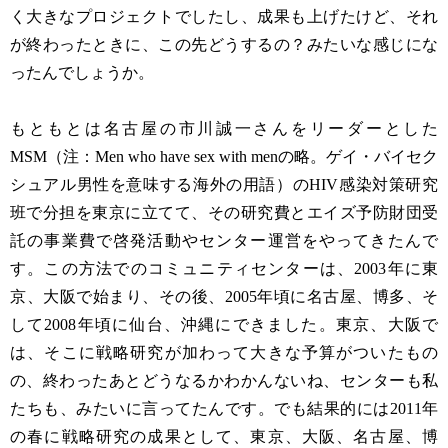
く大きなプロジェクトでしたし、成果も上げたけど、それ
が終わったときに、この先どうするの？みたいな感じにな
ったんでしょうか。
もともとは名古屋の市川誠一さんをリーダーとした
MSM（注：Men who have sex with menの略。ゲイ・バイセク
シュアル男性を意味する海外の用語）のHIV感染対策研究
班で分担を東京に立てて、その研究費とエイズ予防財団受
託の事業費で啓発活動やセンター運営をやってきたんで
す。この方法でのコミュニティセンターは、2003年に東
京、大阪で始まり、その後、2005年頃に名古屋、博多、そ
して2008年頃に仙台、沖縄にできました。東京、大阪で
は、そこに戦略研究が加わって大きな予算がついたもの
の、終わったあとどうなるかわかんないね、センターも私
たちも、みたいに言ってたんです。でも結果的には2011年
の春に戦略研究の成果として、東京、大阪、名古屋、博