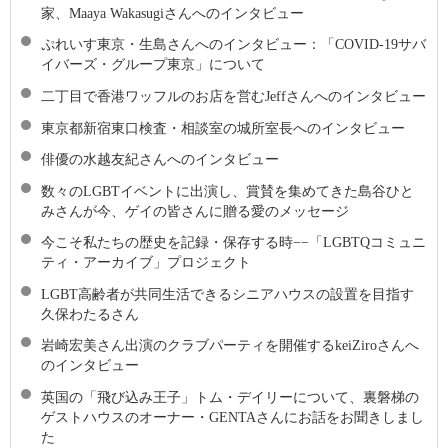
家、Maaya Wakasugiさんへのインタビュー
ぷれいす東京・生島さんへのインタビュー：「COVID-19サバ
イバーズ・グループ東京」について
二丁目で香港ワッフルのお店を営むJeffさんへのインタビュー
東京都新宿東口検査・相談室の城所室長へのインタビュー
俳優の水越友紀さんへのインタビュー
数々のLGBTイベントに出演し、賞賛を集めてきた島谷ひと
みさんが今、ゲイの皆さんに贈る愛のメッセージ
今こそ私たちの歴史を記録・保存する時−−「LGBTQコミュニ
ティ・アーカイブ」プロジェクト
LGBT高齢者が共同生活できるシニアハウスの設置を目指す
久保わたるさん
岩崎宏美さん出演のクラブパーティを開催するkeiZiroさんへ
のインタビュー
英国の「飛び込み王子」トム・デイリーについて、裏磐梯の
ゲストハウスのオーナー・GENTAさんにお話をお聞きしまし
た