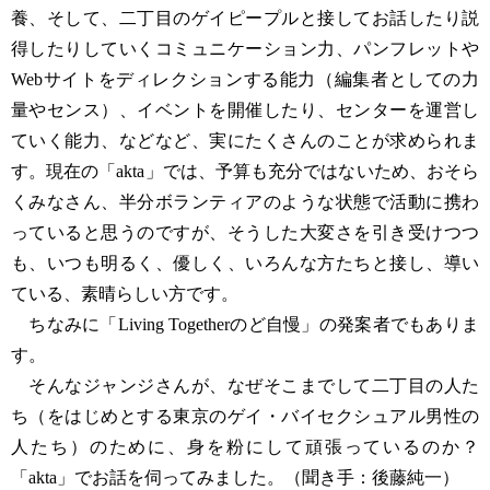
養、そして、二丁目のゲイピープルと接してお話したり説
得したりしていくコミュニケーション力、パンフレットや
Webサイトをディレクションする能力（編集者としての力
量やセンス）、イベントを開催したり、センターを運営し
ていく能力、などなど、実にたくさんのことが求められま
す。現在の「akta」では、予算も充分ではないため、おそら
くみなさん、半分ボランティアのような状態で活動に携わ
っていると思うのですが、そうした大変さを引き受けつつ
も、いつも明るく、優しく、いろんな方たちと接し、導い
ている、素晴らしい方です。
ちなみに「Living Togetherのど自慢」の発案者でもありま
す。
そんなジャンジさんが、なぜそこまでして二丁目の人た
ち（をはじめとする東京のゲイ・バイセクシュアル男性の
人たち）のために、身を粉にして頑張っているのか？
「akta」でお話を伺ってみました。（聞き手：後藤純一）