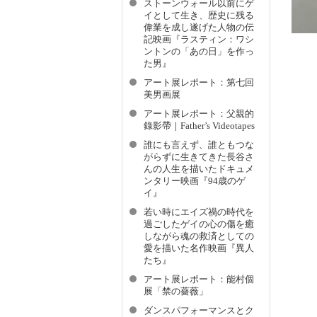
ストーンウォール以前にゲ
イとして生き、歴史に残る
偉業を成し遂げた人物の伝
記映画『ラスティン：ワシ
ントンの「あの日」を作っ
た男』
アート展レポート：第七回
美男画展
アート展レポート：父親的
錄影帶｜Father’s Videotapes
誰にも言えず、誰ともつな
がらずに生きてきた長谷さ
んの人生を描いたドキュメ
ンタリー映画『94歳のゲ
イ』
若い時にエイズ禍の時代を
過ごしたゲイの心の傷を癒
しながら魂の救済としての
愛を描いた名作映画『異人
たち』
アート展レポート：能村個
展「禁の薔薇」
ダンスパフォーマンスとク