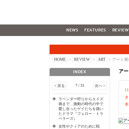
NEWS
FEATURES
REVIEW
GALLERY
HOME
>
REVIEW
>
ART
> アート展レ
アー
INDEX
7 / 31
< 戻る
次へ >
1
き
ラベンダー狩りからエイズ
禍まで…激動の時代の中で
本
愛し合ったゲイたちを描い
たドラマ『フェロー・トラ
ベラーズ』
女性やクィアのために戦