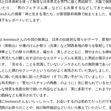
と日本画材を使って無骨な日本男児を専門に描く男絵師で、大阪で個
いたり、「男のフェチズム展」などにも出展するなどしてきたshinj
rimuraさんの個展「神と生きる漢たち」が新宿眼科画廊で始まりました。
様子をレポートいたします。
nji horimuraさんの今回の個展は、日本の伝統的な祭りがテーマ。那智
り（和歌山）や灘のけんか祭り（兵庫）など関西各地の祭りを取材して
神事としての祭りの勇壮さ、厳かさ、美しさとともに、褌やまわしを締
本男児たちが醸し出すほのかなエロティシズムを表現した男絵が展示さ
ます。「見せる」ことを意識していないノンケさんたちの無防備であっ
んとした裸のセクシーさというものがよく表現されていた気がしました
に描いた絵を板に貼った作品や（すでに買い手がついていました）、
な烏天狗が（「聖セバスチャンの殉教」のように）矢に射られているセ
ルな情景を色面分割で描いた作品などもあり、実に多彩です。これまで
の図録なども展示されています。
にhorimuraさんもいらっしゃって、お会いするのは初めてだったので
関西のお祭りのことや、絵の制作秘話などいろいろ教えていただいて、