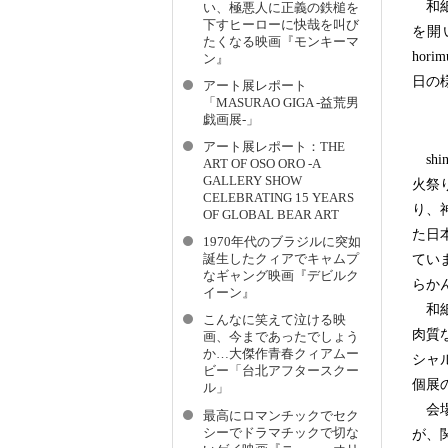
和紙
い、極悪人に正義の鉄槌を
下すヒーローに快哉を叫び
を開
たくなる映画『モンキーマ
ho
ン』
日の
アート展レポート
「MASURAO GIGA -益荒男
戯画展-」
アート展レポート：THE
shi
ART OF OSO ORO -A
GALLERY SHOW
火祭
CELEBRATING 15 YEARS
り、
OF GLOBAL BEAR ART
た日
1970年代のブラジルに突如
てい
誕生したクィアでキャムプ
なギャング映画『デビルク
らか
イーン』
和紙
こんなに笑えて泣ける映
肉質
画、今まであったでしょう
か…大傑作青春クィアムー
シャ
ビー「台北アフタースクー
個展
ル」
会場
最高にロマンチックでセク
シーでドラマチックで切な
が、