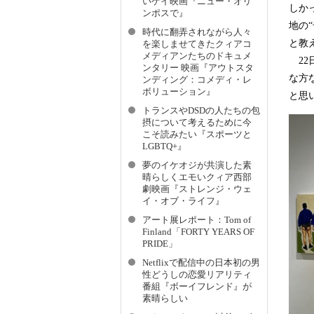
いゲイ映画『ニュー・オリ
しか
ンポスで』
地の
時代に翻弄されながら人々
と教
を楽しませてきたクィアコ
メディアンたちのドキュメ
22
ンタリー 映画『アウトスタ
な方
ンディング：コメディ・レ
ボリューション』
と思
トランスやDSDの人たちの包
摂について考えるために今
こそ読みたい『スポーツと
LGBTQ+』
夢のイケオジが共演した素
晴らしくエモいクィア西部
劇映画『ストレンジ・ウェ
イ・オブ・ライフ』
アート展レポート：Tom of
Finland「FORTY YEARS OF
PRIDE」
Netflixで配信中の日本初の男
性どうしの恋愛リアリティ
番組『ボーイフレンド』が
素晴らしい