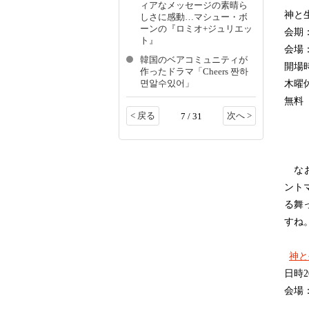
ィアなメッセージの素晴ら
神と生
しさに感動…マシュー・ボ
ーンの『ロミオ+ジュリエッ
会期：
ト』
会場
韓国のベアコミュニティが
開場時
作ったドラマ「Cheers 짠하
면알수있어」
木曜
無料
< 戻る
次へ >
7 / 31
なお、
ント
る舞
すね
神と生
日時20
会場