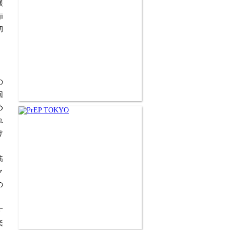
展
i
初
の
回
め
れ
け
。
筋
ク
の
す
楽