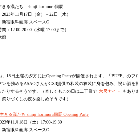
きる漢たち shinji horimura個展
2023年11月17日（金）～22日（水）
：新宿眼科画廊 スペースO
間：12:00-20:00（水曜 17:00まで）
休廊
18日土曜の夕方にはOpening Partyが開催されます。「BUFF」のフ
マンを務めるASAOさんがGX3提供の和装の衣装に身を包み、祝い酒を
ったりするそうです。（奇しくもこの日は二丁目で
六尺ナイト
もあり
。祭りづくしの夜を楽しめそうです）
きる漢たち shinji horimura個展 Opening Party
23年11月18日（土）17:00-19:30
：新宿眼科画廊⁠ スペースO