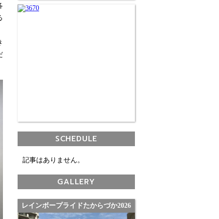
各
る
き
だ
SCHEDULE
記事はありません。
GALLERY
レインボープライドたからづか2026