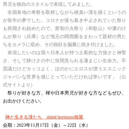
男児を独自のスタイルで表現してみました。
全国各地の奇祭を取材しながら雄臭い漢を描くというの
が長年の夢でした。コロナが落ち着き中止されていた祭り
も再開され始めたので、那智の火祭り（和歌山）や灘のけ
んか祭り（兵庫）など地元の関西圏をまわって題材の男た
ちをカメラに収め、その熱狂を脳裏に焼き付けました。
表現したいのは我々日本人が持つ土着的な力強さと神聖
さ、そして静けさの中に垣間見られる凄まじい生命力。不
思議だけどカッコよく、ほのかにエロスが漂うエスニック
ジャパンな世界を感じとっていただければ幸いです」（公
式サイトより）
祭りが好きな方、褌や日本男児が好きな方などもぜひ、
お出かけください。
神と生きる漢たち shinji horimura個展
会期：2023年11月17日（金）～22日（水）