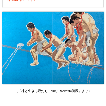
（「神と生きる漢たち shinji horimura個展」より）