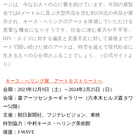
ージは、今なお人々の心に響き続けています。今回の展覧
会では6メートルに及ぶ大型作品を含む約150点の作品が展
示され、キース・ヘリングのアートを体感していただける
貴重な機会になりそうです。社会に潜む暴力や不平等、
HIV・エイズに対する偏見と支援不足に対して最後までア
ートで闘い続けた彼のアートは、時空を超えて現代社会に
生きる人々の心を揺さぶることでしょう。（公式サイトよ
り）
キース・へリング展 アートをストリートへ
会期：2023年12月9日（土）～2024年2月25日（日）
会場：森アーツセンターギャラリー（六本木ヒルズ森タワ
ー52階）
主催：朝日新聞社、フジテレビジョン、東映
特別協力：中村キース・ヘリング美術館
後援：J-WAVE