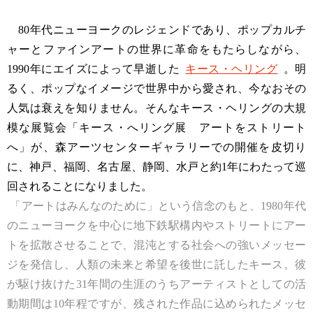
80年代ニューヨークのレジェンドであり、ポップカルチ
ャーとファインアートの世界に革命をもたらしながら、
1990年にエイズによって早逝した
キース・ヘリング
。明
るく、ポップなイメージで世界中から愛され、今なおその
人気は衰えを知りません。そんなキース・ヘリングの大規
模な展覧会「キース・へリング展 アートをストリート
へ」が、森アーツセンターギャラリーでの開催を皮切り
に、神戸、福岡、名古屋、静岡、水戸と約1年にわたって巡
回されることになりました。
「アートはみんなのために」という信念のもと、1980年代
のニューヨークを中心に地下鉄駅構内やストリートにアー
トを拡散させることで、混沌とする社会への強いメッセー
ジを発信し、人類の未来と希望を後世に託したキース。彼
が駆け抜けた31年間の生涯のうちアーティストとしての活
動期間は10年程ですが、残された作品に込められたメッセ