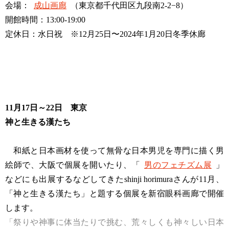
会場：
成山画廊
（東京都千代田区九段南2-2−8）
開館時間：13:00-19:00
定休日：水日祝 ※12月25日〜2024年1月20日冬季休廊
11月17日～22日 東京
神と生きる漢たち
和紙と日本画材を使って無骨な日本男児を専門に描く男
絵師で、大阪で個展を開いたり、「
男のフェチズム展
」
などにも出展するなどしてきたshinji horimuraさんが11月、
「神と生きる漢たち」と題する個展を新宿眼科画廊で開催
します。
「祭りや神事に体当たりで挑む、荒々しくも神々しい日本