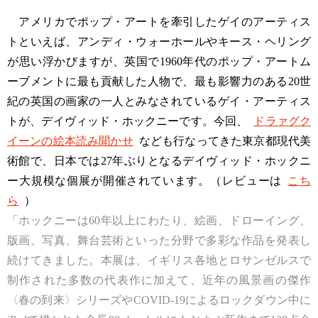
アメリカでポップ・アートを牽引したゲイのアーティス
トといえば、アンディ・ウォーホールやキース・ヘリング
が思い浮かびますが、英国で1960年代のポップ・アートム
ーブメントに最も貢献した人物で、最も影響力のある20世
紀の英国の画家の一人とみなされているゲイ・アーティス
トが、デイヴィッド・ホックニーです。今回、
ドラァグク
イーンの絵本読み聞かせ
なども行なってきた東京都現代美
術館で、日本では27年ぶりとなるデイヴィッド・ホックニ
ー大規模な個展が開催されています。（レビューは
こち
ら
）
「ホックニーは60年以上にわたり、絵画、ドローイング、
版画、写真、舞台芸術といった分野で多彩な作品を発表し
続けてきました。本展は、イギリス各地とロサンゼルスで
制作された多数の代表作に加えて、近年の風景画の傑作
〈春の到来〉シリーズやCOVID-19によるロックダウン中に