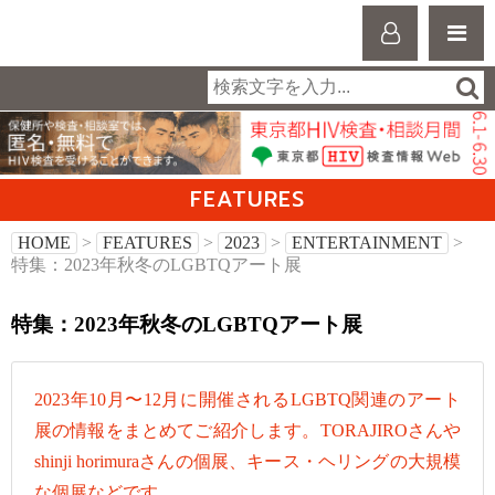
FEATURES
HOME
>
FEATURES
>
2023
>
ENTERTAINMENT
>
特集：2023年秋冬のLGBTQアート展
特集：2023年秋冬のLGBTQアート展
2023年10月〜12月に開催されるLGBTQ関連のアート
展の情報をまとめてご紹介します。TORAJIROさんや
shinji horimuraさんの個展、キース・ヘリングの大規模
な個展などです。