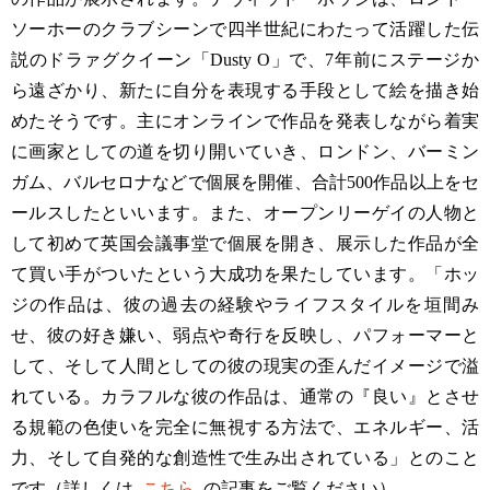
ソーホーのクラブシーンで四半世紀にわたって活躍した伝
説のドラァグクイーン「Dusty O」で、7年前にステージか
ら遠ざかり、新たに自分を表現する手段として絵を描き始
めたそうです。主にオンラインで作品を発表しながら着実
に画家としての道を切り開いていき、ロンドン、バーミン
ガム、バルセロナなどで個展を開催、合計500作品以上をセ
ールスしたといいます。また、オープンリーゲイの人物と
して初めて英国会議事堂で個展を開き、展示した作品が全
て買い手がついたという大成功を果たしています。「ホッ
ジの作品は、彼の過去の経験やライフスタイルを垣間み
せ、彼の好き嫌い、弱点や奇行を反映し、パフォーマーと
して、そして人間としての彼の現実の歪んだイメージで溢
れている。カラフルな彼の作品は、通常の『良い』とさせ
る規範の色使いを完全に無視する方法で、エネルギー、活
力、そして自発的な創造性で生み出されている」とのこと
です（詳しくは
こちら
の記事をご覧ください）