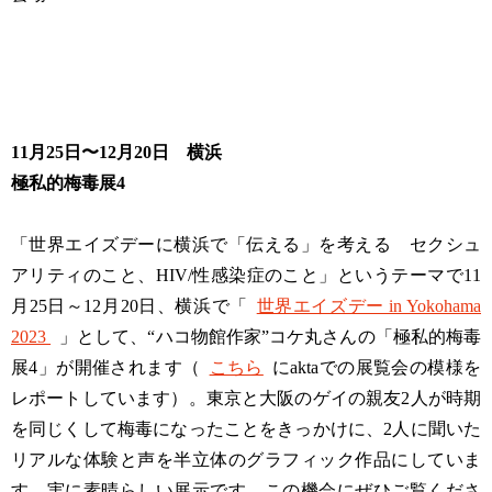
11月25日〜12月20日 横浜
極私的梅毒展4
「世界エイズデーに横浜で「伝える」を考える セクシュ
アリティのこと、HIV/性感染症のこと」というテーマで11
月25日～12月20日、横浜で「
世界エイズデー in Yokohama
2023
」として、“ハコ物館作家”コケ丸さんの「極私的梅毒
展4」が開催されます（
こちら
にaktaでの展覧会の模様を
レポートしています）。東京と大阪のゲイの親友2人が時期
を同じくして梅毒になったことをきっかけに、2人に聞いた
リアルな体験と声を半立体のグラフィック作品にしていま
す。実に素晴らしい展示です。この機会にぜひご覧くださ