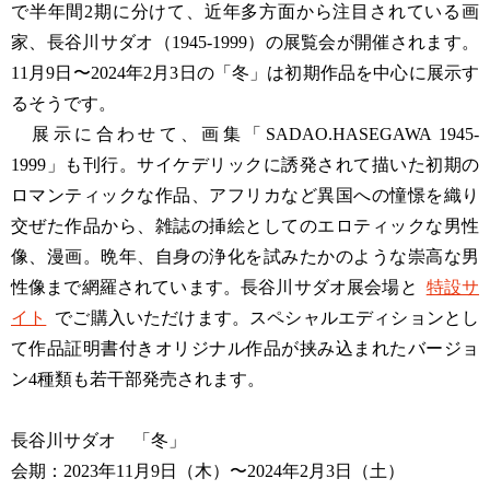
で半年間2期に分けて、近年多方面から注目されている画
家、長谷川サダオ（1945-1999）の展覧会が開催されます。
11月9日〜2024年2月3日の「冬」は初期作品を中心に展示す
るそうです。
展示に合わせて、画集「SADAO.HASEGAWA 1945-
1999」も刊行。サイケデリックに誘発されて描いた初期の
ロマンティックな作品、アフリカなど異国への憧憬を織り
交ぜた作品から、雑誌の挿絵としてのエロティックな男性
像、漫画。晩年、自身の浄化を試みたかのような崇高な男
性像まで網羅されています。長谷川サダオ展会場と
特設サ
イト
でご購入いただけます。スペシャルエディションとし
て作品証明書付きオリジナル作品が挟み込まれたバージョ
ン4種類も若干部発売されます。
長谷川サダオ 「冬」
会期：2023年11月9日（木）〜2024年2月3日（土）