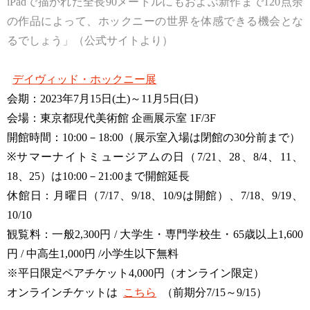
iPadで描かれた全長90メートルにもおよぶ新作まで120点余
の作品によって、ホックニーの世界を体感できる機会とな
るでしょう」（公式サイトより）
デイヴィッド・ホックニー展
会期：2023年7月15日(土)～11月5日(日)
会場：東京都現代美術館 企画展示室 1F/3F
開館時間：10:00－18:00（展示室入場は閉館の30分前まで）
※サマーナイトミュージアムの日（7/21、28、8/4、11、
18、25）は10:00－21:00まで開館延長
休館日：月曜日（7/17、9/18、10/9は開館）、7/18、9/19、
10/10
観覧料：一般2,300円 / 大学生・専門学校生・65歳以上1,600
円 / 中高生1,000円 /小学生以下無料
※平日限定ペアチケット4,000円（オンライン限定）
オンラインチケットは
こちら
（前期分7/15～9/15）