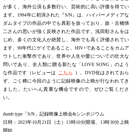
が多く、海外公演も多数行い、芸術的に高い評価を得てい
ます。1994年に初演された『S/N』は、ハイパーメディアな
ダムタイプの作品の中でも異彩を放っており、故・古橋悌
二さんの思いが強く反映された作品です。浅田彰さんをは
じめ、多くの文化人が絶賛し、海外でも高く評価されてい
ます。90年代にゲイであること、HIV+であることをカムア
ウトした衝撃作であり、世界や人生や愛についての壮大な
問いであり、全人類に贈る新たな「LOVE SONG」のよう
な作品です（レビューは
こちら
）。DVD化はされておら
ず、ごく稀に今回のように記録映像の上映が行なわれてき
ました。たいへん貴重な機会ですので、ぜひご覧くださ
い。
dumb type「S/N」記録映像上映会&シンポジウム
日時：2023年10月21日（土）13時10分開場、13時30分上映
開始