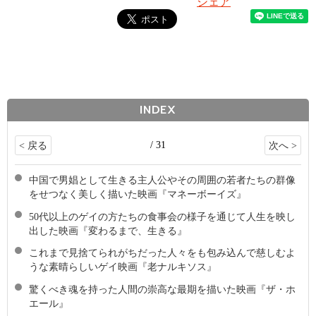
シェア
INDEX
/ 31
< 戻る
次へ >
中国で男娼として生きる主人公やその周囲の若者たちの群像
をせつなく美しく描いた映画『マネーボーイズ』
50代以上のゲイの方たちの食事会の様子を通じて人生を映し
出した映画『変わるまで、生きる』
これまで見捨てられがちだった人々をも包み込んで慈しむよ
うな素晴らしいゲイ映画『老ナルキソス』
驚くべき魂を持った人間の崇高な最期を描いた映画『ザ・ホ
エール』