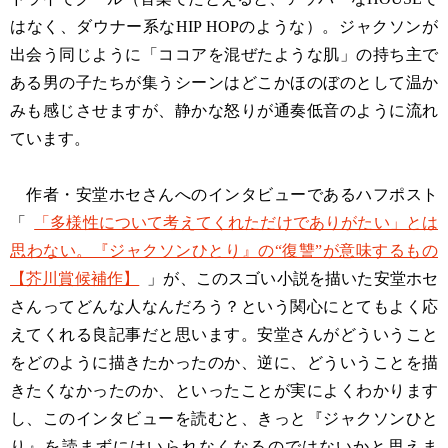
はなく、ダウナー系なHIP HOPのような）。ジャクソンが
出会う同じように「ココアを混ぜたような肌」の持ち主で
ある男の子たちが集うシーンはどこかほのぼのとして温か
みも感じさせますが、静かな怒りが通奏低音のように流れ
ています。
作者・安堂ホセさんへのインタビューであるハフポスト
「
「多様性について考えてくれただけでありがたい」とは
思わない。『ジャクソンひとり』の“復讐”が意味するもの
【芥川賞候補作】
」が、このスゴい小説を描いた安堂ホセ
さんってどんな人なんだろう？という関心にとてもよく応
えてくれる良記事だと思います。安堂さんがどういうこと
をどのように描きたかったのか、逆に、どういうことを描
きたくなかったのか、といったことが実によくわかります
し、このインタビューを読むと、きっと『ジャクソンひと
り』を読まずにはいられなくなるのではないかと思えま