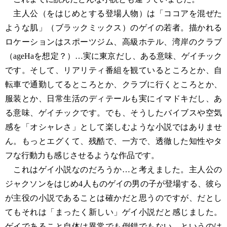
主人公（をはじめとする登場人物）は「ココアを混ぜた
ような肌」（ブラックミックス）のゲイの若者。描かれる
ロケーションはスポーツジム、高級ホテル、湾岸のクラブ
（ageHaを想定？）…実に東京だし、ある意味、ゲイチック
です。そして、リアリティ番組を観ているところとか、自
転車で通勤してるところとか、クラブに行くところとか、
服装とか、日常生活のディテールも実にイマドキだし、あ
る意味、ゲイチックです。でも、そうしたバイブスや空気
感を「オシャレさ」として楽しむような小説ではありませ
ん。もっとエグくて、残酷で、一方で、透徹した知性やタ
フな行動力も感じさせるような作品です。
これはゲイ小説なのだろうか…と考えました。主人公の
ジャクソンをはじめ4人ものゲイの男の子が登場する、彼ら
が主役の小説であることは確かだと思うのですが、だとし
てもそれは「まったく新しい」ゲイ小説だと感じました。
ゲイであること自体は異常でも倒錯でもない、というのは