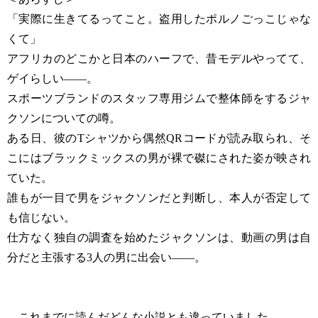
「実際に生きてるってこと。盗用したポルノごっこじゃな
くて」
アフリカのどこかと日本のハーフで、昔モデルやってて、
ゲイらしい――。
スポーツブランドのスタッフ専用ジムで整体師をするジャ
クソンについての噂。
ある日、彼のTシャツから偶然QRコードが読み取られ、そ
こにはブラックミックスの男が裸で磔にされた姿が映され
ていた。
誰もが一目で男をジャクソンだと判断し、本人が否定して
も信じない。
仕方なく独自の調査を始めたジャクソンは、動画の男は自
分だと主張する3人の男に出会い――。
これまでに読んだどんな小説とも違っていました。