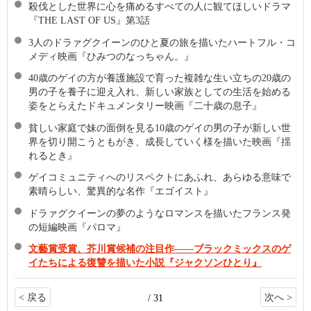
殺伐とした世界に心を痛めるすべての人に観てほしいドラマ
『THE LAST OF US』第3話
3人のドラァグクイーンのひと夏の旅を描いたハートフル・コ
メディ映画『ひみつのなっちゃん。』
40歳のゲイの方が養護施設で育った複雑な生い立ちの20歳の
男の子を養子に迎え入れ、新しい家族としての生活を始める
姿をとらえたドキュメンタリー映画『二十歳の息子』
貧しい家庭で妹の面倒を見る10歳のゲイの男の子が新しい世
界を切り開こうともがき、成長していく様を描いた映画『揺
れるとき』
ゲイコミュニティへのリスペクトにあふれ、あらゆる意味で
素晴らしい、驚異的な名作『エゴイスト』
ドラァグクイーンの夢のようなロマンスを描いたフランス発
の短編映画『パロマ』
文藝賞受賞、芥川賞候補の注目作――ブラックミックスのゲ
イたちによる復讐を描いた小説『ジャクソンひとり』
< 戻る
次へ >
/ 31