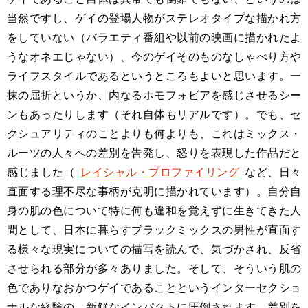
当然ですし、ゲイの登場人物がステレオタイプな描かれ方
をしていない（バラエティ番組や以前の映画に描かれたよ
うなオネエじゃない）、今のゲイそのものなしゃべり方や
ライフスタイルであるというところもよいと思います。一
抹の屈折というか、内なるホモフォビアを感じさせるシー
ンもあったりします（それ自体もリアルです）。でも、セ
クシュアリティのことよりも何よりも、これはミックス・
ルーツの人々への差別を告発し、怒りを表現した作品だと
感じました（
レイシャル・プロファイリング
など、日々
直面する理不尽な事柄が克明に描かれています）。自分自
身の肌の色について特に何も違和を覚えずに生きてきた人
間として、日本に暮らすブラックミックスの男性が直面す
る様々な現実についての描写を読んで、気づかされ、反省
させられる部分が多々ありました。そして、そういう肌の
色でありなおかつゲイであることというインターセクショ
ナルな経験の、新鮮なインパクトに圧倒されます。差別を