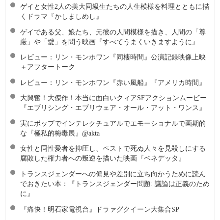
ゲイと女性2人の美大同級生たちの人生模様を料理とともに描
くドラマ『かしましめし』
ゲイである父、娘たち、元彼の人間模様を描き、人間の「尊
厳」や「愛」を問う映画『すべてうまくいきますように』
レビュー：リン・モンホワン『同棲時間』公演記録映像上映
＋アフタートーク
レビュー：リン・モンホワン『赤い風船』『アメリカ時間』
大興奮！大傑作！本当に面白いクィアSFアクションムービー
『エブリシング・エブリウェア・オール・アット・ワンス』
実にポップでインテレクチュアルでエモーショナルで画期的
な『極私的梅毒展』@akta
女性と同性愛者を抑圧し、ペストで死ぬ人々を見殺しにする
腐敗した権力者への叛逆を描いた映画『ベネデッタ』
トランスジェンダーへの偏見や差別に立ち向かうために読ん
でおきたい本：『トランスジェンダー問題: 議論は正義のため
に』
『痛快！明石家電視台』ドラァグクイーン大集合SP