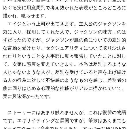
めぐる実に用意周到で考え抜かれた表現がところどころに
描かれ、唸らせます。
エイジという上司が出てきます。主人公のジャクソンを
気に入り、採用してくれた人で、ジャクソンの味方…のは
ずだったのですが、ジャクソンが肌の色についての差別的
な言動を受けたり、セクシュアリティについて取り沙汰さ
れたりということを人事部に度々報告していたことに対し
て、次第に態度を変えていきます。本当は差別するような
人じゃないような人が、差別を受けていると声を上げ続け
る人の行為に対して不快感のようなものを感じ、差別者の
側に回りはじめる心理的な推移がリアルに描かれていて、
実に興味深かったです。
ストーリーにはあまり触れませんが、これは復讐の物語
です。エキサイティングな展開ですが、筆致はあくまでも
ドライでクール（音楽でたとえると、アッパーなHOUSEで