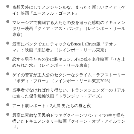
奇想天外にしてノンジャンルな、まったく新しいクィア（ゲ
イ）映画『ユースフル・ゴースト』
マレーシアで奮闘する人たちの姿を追った感動のドキュメン
タリー映画『クィア・アズ・パンク』（レインボー・リール
東京）
最高にパンクでエロティックなBruce LaBruce版『テオレ
マ』：映画『来訪者』（レインボー・リール東京）
恋する男子たちの姿に胸キュン…心に残る名作映画『せき止
められた水』（レインボー・リール東京）
ゲイの警官が主人公のセクシーなクライム・ラブストーリー
『ボディ・ブロー』（レインボー・リール東京2026）
当事者でなければ作り得ない、トランスジェンダーのリアル
に迫った傑作短編映画『トランジット・デイズ』
アート展レポート：2人展 男たちの昼と夜
最高に素敵な国⺠的ドラァグクイーン“パンティ”の生き様を
描いたドキュメンタリー映画『クイーン・オブ・アイルラン
ド』