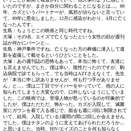
いたのですが、まさか自分に関わることになるとは…。88
年、カズというパートナーが、風邪が治らないと言ってい
て、89年に悪化しました。12月に感染がわかり、4月に亡く
なったんです。
生島：ちょうどこの映画と同じ時代ですね。
大塚：その頃、エイズで亡くなったという女性の顔が週刊
誌か何かにバーンと…
生島：神戸事件ですね。亡くなった方の葬儀に潜入して遺
影を盗撮して載せるというひどいことをした。
大塚：あの週刊誌の恐怖もあって、本当に怖くて、友達に
も言えませんでした。僕は幸い、陰性だったのですが、駒
込病院で診てもらって、でも当時はAZTさえなくて、先生
が「本当に申し訳ありませんが、何も打つ手がありませ
ん」と…。僕は二丁目でゲイバーをやっていて、他の人に
知られてしまうと大変なので、口外しないようにしていま
した。この映画では、登場人物が怒っているのが印象的で
したが、僕はただただ、怖かった。カズが入院して、滅菌
室にガウンを着て入る感じで、面会も週に1回に制限されて
いて、結局、入院している3週間の間に2回しか会えません
でした。僕はナタンのように支えてあげられただろうか…
と思いました。当時、HIV/エイズのことを何も知らなく