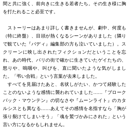
間と共に強く、前向きに生きる若者たち。その生き様に胸
を打たれること必至です。
ストーリーはあまり詳しく書きませんが、劇中、何度も
（特に終盤）、目頭が熱くなるシーンがありました（隣り
で観ていた『バディ』編集部の方も泣いていました）。ス
クリーンに映し出されたフィクションだということを忘
れ、あの時代、パリの街で確かに生きていたゲイたちの、
怒りや、嗚咽や、叫びを、直に聞いたような気がしまし
た。「弔い合戦」という言葉が去来しました。
すべてを見届けたあと、名状しがたい、かつて経験した
ことのないような感情に襲われていました……『ブローク
バック・マウンテン』の切なさや『ムーンライト』のカタ
ルシスとも異なる……あえてその感情を名指すなら「胸が
張り裂けてしまいそう」「魂を鷲づかみにされた」という
言い方になるかもしれません。