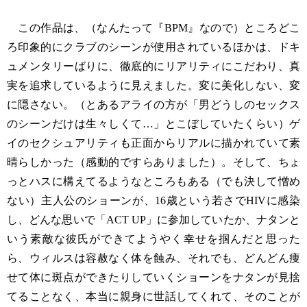
この作品は、（なんたって『BPM』なので）ところどこ
ろ印象的にクラブのシーンが使用されているほかは、ドキ
ュメンタリーばりに、徹底的にリアリティにこだわり、真
実を追求しているように見えました。変に美化しない、変
に隠さない。（とあるアライの方が「男どうしのセックス
のシーンだけは生々しくて…」とこぼしていたくらい）ゲ
イのセクシュアリティも正面からリアルに描かれていて素
晴らしかった（感動的ですらありました）。そして、ちょ
っとハスに構えてるようなところもある（でも決して憎め
ない）主人公のショーンが、16歳という若さでHIVに感染
し、どんな思いで「ACT UP」に参加していたか、ナタンと
いう素敵な彼氏ができてようやく幸せを掴んだと思った
ら、ウィルスは容赦なく体を蝕み、それでも、どんどん痩
せて体に斑点ができたりしていくショーンをナタンが見捨
てることなく、本当に親身に世話してくれて、そのことが