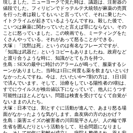
現しました。ニューヨークで見た時は、議題は、注射器の
値段でした。フィリピンでドゥテルテ大統領が麻薬の売買
を行った者は殺してもいいと言っていて、それに乗じたヘ
イトクライムが起きているようなんですね、殺した後で、
こいつは麻薬に関わっていたと言えば罪にならない。その
ことに怒っていました。この映画でも、ミーティングをた
くさんやっている。それがあって怒ることができる。
大塚：「沈黙は死」というのは有名なフレーズですが、
「知識は武器だ」というコピーもありましたね。政府など
と渡り合うような時に、知識がとても力を持つ。
生島：SEXの最中に時計のアラームが鳴って、服薬するシ
ーンがありました。当時は1日に何度も薬を飲まないといけ
なかったんですね。今は、だいたい6〜7割の方は、1日1回
で済んでいます。そして、治療をしている陽性者の9割は、
すでにウイルスが検出値以下になっていて、他人にうつす
可能性はほとんどない。問題は検査を受けてなくて自覚が
ないままの人たち。
大塚：日本では、割とすぐに活動が進んで、あまり怒る場
面がなかったような気がします。血友病の方のおかげ？
生島：薬害エイズの被害者の川田龍平さんが、人の輪で厚
生省を囲んだりという活動をして、社会問題になりまし
た。そして89年に和解が成立し、病院も整備され、薬も安