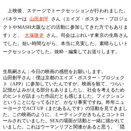
上映後、ステージでトークセッションが行われました。
パネラーは
山田創平
さん（エイズ・ポスター・プロジェ
クトやMASH大阪などの活動に参加してきた方でもありま
す）と、
大塚隆史
さん。司会はぷれいす東京の生島さん
でした。短い時間ながら、本当に充実した、素晴らしいト
ークセッションでした。抜粋・編集してお送りします。
生島嗣さん：今日の映画の感想をお願いします。
山田創平さん：僕は京都のエイズ・ポスター・プロジェク
ト（APP）に参加していたんですが、映画を観て、つらい
記憶がよみがえる部分もありましたし、社会を考えるため
のヒントが詰まった作品だとも感じました。フィクション
ということになってるけど、かなり事実ですね。昨年ニュ
ーヨークでACT UP（まだあるんです）の活動を見てきまし
た。この映画のように、ミーティングがきちんとコントロ
ールされていました。SEXの場面が活動と一緒に描かれて
いました。これはウーマンリブと関連があると思う。「隠