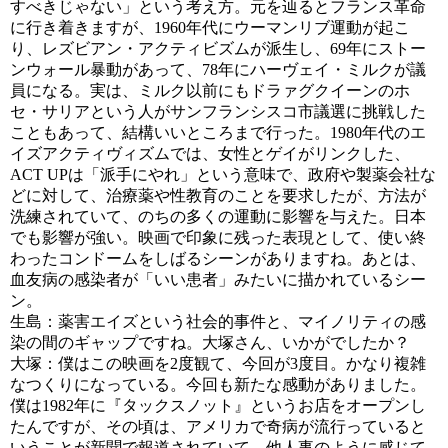
すべきじゃない」という考え方。元を辿るとフランス革命
に行き着きますが、1960年代にウーマンリブ運動が起こ
り、レズビアン・アクティビズムが派生し、69年にストー
ンウォール暴動があって、78年にハーヴェイ・ミルクが議
員になる。実は、ミルク以前にもドラァグクイーンのホ
セ・サリアという人がサンフランシスコ市議選に挑戦した
こともあって、結構いいところまで行った。1980年代のエ
イズアクティヴィズムでは、女性とゲイがリンクした、
ACT UPは「派手にやれ」という意味で、政府や製薬会社な
どに対して、治療薬や性教育のことを要求したが、方法が
洗練されていて、のちの多くの運動に影響を与えた。日本
でも影響が強い。映画で印象に残った表現として、使い終
わったコンドームをしばるシーンがありますね。あとは、
血友病の感染者が「いい患者」みたいに描かれているシー
ン。
生島：薬害エイズという社会的事件と、マイノリティの感
染の間のギャップですね。大塚さん、いかがでしたか？
大塚：僕はこの映画を2度観て、今回が3度目。かなり複雑
なつくりになっている。今回も新たな感動がありました。
僕は1982年に『タックスノット』というお店をオープンし
たんですが、その頃は、アメリカで奇病が流行っていると
いうことが新聞で報道されていて、他人事のように感じて