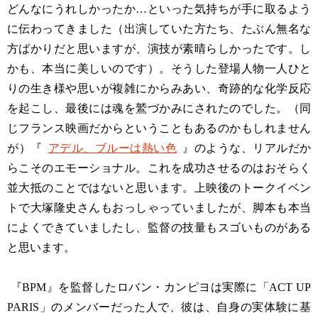
どんなにうれしかったか…といった気持ちが手に取るよう
に伝わってきました（出演していた方たち、たぶん無名な
方ばかりだと思いますが、演技が素晴らしかったです。し
かも、本当に美しいのです）。そうした登場人物一人ひと
りの生き様や思いが複雑にからみあい、奇跡的な化学反応
を起こし、最後には魂を鷲づかみにされたのでした。（同
じフランス映画だからということもあるのかもしれません
が）『
アデル、ブルーは熱い色
』のような、リアルだか
らこそのエモーショナル。これを成功させるのはおそらく
並大抵のことではないと思います。上映後のトークイベン
トで大塚隆史さんもおっしゃっていましたが、脚本も本当
によくできていましたし、監督の技量もスゴいものがある
と思います。
『BPM』を監督したロバン・カンピヨは実際に「ACT UP
PARIS」のメンバーだった人で、彼は、自身の実体験に基