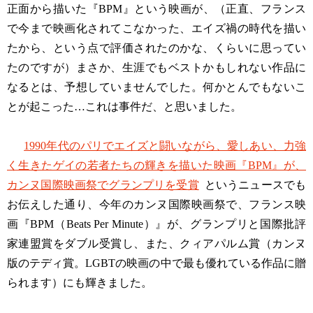
正面から描いた『BPM』という映画が、（正直、フランス
で今まで映画化されてこなかった、エイズ禍の時代を描い
たから、という点で評価されたのかな、くらいに思ってい
たのですが）まさか、生涯でもベストかもしれない作品に
なるとは、予想していませんでした。何かとんでもないこ
とが起こった…これは事件だ、と思いました。
1990年代のパリでエイズと闘いながら、愛しあい、力強
く生きたゲイの若者たちの輝きを描いた映画『BPM』が、
カンヌ国際映画祭でグランプリを受賞
というニュースでも
お伝えした通り、今年のカンヌ国際映画祭で、フランス映
画『BPM（Beats Per Minute）』が、グランプリと国際批評
家連盟賞をダブル受賞し、また、クィアパルム賞（カンヌ
版のテディ賞。LGBTの映画の中で最も優れている作品に贈
られます）にも輝きました。