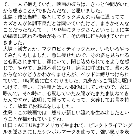
て、一人で抱えていた。映画の彼らは、きっと仲間がいた
から怒ることができたんだな、と思いました。
生島：僕は当時、客としてタックさんのお店に通ってて。
カズさんが体調不良だとは聞いていたけど、まさかそんな
ことだったなんて…。1992年にタックさんといっしょに本
の編集に関わる機会があって、その時に打ち明けていただ
きました。
大塚：漢方とか、マクロビオティックとか、いろいろやっ
てみたりもしました。急に痩せたので、その姿を見られる
と心配されますし、家にいて、閉じ込められてるような感
じで。やがて、意識不明になり、病院に呼ばれて。暴れる
からなのかどうかわかりませんが、ベッドに縛りつけられ
ていて。1時間後に亡くなりました。九州からご両親も駆け
つけて。幸い、ご両親とはいい関係にしていたので、家に
呼んで。その時に、心配していた友達がたまたま訪ねてき
たんですが、説明して帰ってもらって。火葬してお骨を持
って、故郷でお葬式をしました。
生島：この映画では、怒りが新しい流れを生み出したとい
うことが描かれていますね。
山田：ACT UPはアメリカで生まれて、ピンクトライアング
ルを逆さまにしたシンボルマークを使って、強い怒りを表