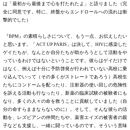
は「最初から最後まで心を打たれたよ」と語りました（完
全に同意です。特に、終盤からエンドロールへの流れは衝
撃的でした）
『BPM』の素晴らしさについて、もう一点、お伝えしたい
と思います。「ACT UP PARIS」は決して、HIVに感染した
ゲイたちが、なんとか自分たちが助かろうとして活動をや
っているわけではないということです。彼らはゲイだけで
はなく、例えば十分に予防啓発が行われていない高校に乗
り込んでいって（その多くがストレートであろう）高校生
たちにコンドームを配ったり、注射器の使い回しの危険性
を訴える活動も行なったり、新薬の臨床試験の被験者にも
なり、多くの人々の命を救うことに貢献していました（自
分の命すらままならないのに）。そして、そんな彼らの活
動を、レズビアンの仲間たちや、薬害エイズの被害者の親
子なども支援し、一緒に闘っているのです。そういう意味