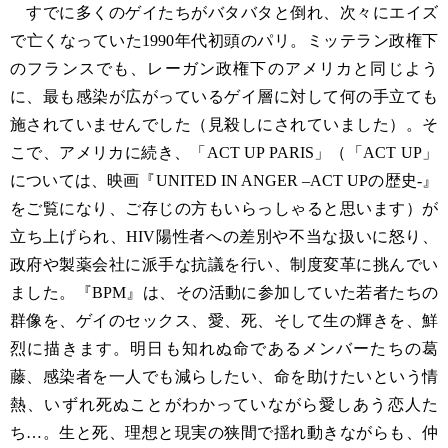
すでに多くのゲイたちがバタバタと倒れ、次々にエイズ
で亡くなっていた1990年代初頭のパリ。ミッテラン政権下
のフランスでも、レーガン政権下のアメリカと同じよう
に、最も感染が広がっているゲイ層に対して何の手立ても
施されていませんでした（見殺しにされていました）。そ
こで、アメリカに続き、「ACT UP PARIS」（「ACT UP」
については、映画『UNITED IN ANGER –ACT UPの歴史-』
をご覧になり、ご存じの方もいらっしゃると思います）が
立ち上げられ、HIV陽性者への差別や不当な扱いに怒り、
政府や製薬会社に派手な抗議を行い、制度変革に挑んでい
ました。『BPM』は、その活動に参加していた若者たちの
群像を、ゲイのセックス、愛、死、そして生の輝きを、鮮
烈に描きます。明日も知れぬ命であるメンバーたちの葛
藤、感染者を一人でも減らしたい、命を助けたいという情
熱、いずれ死ぬことがわかっていながら愛しあう恋人た
ち…。生と死、理想と現実の狭間で揺れ動きながらも、仲