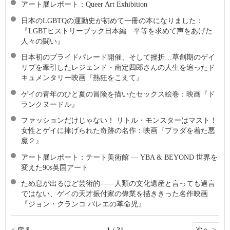
アート展レポート：Queer Art Exhibition
日本のLGBTQの運動史が初めて一冊の本になりました：
『LGBTヒストリーブック日本編 平等を求めて声をあげた
人々の闘い』
日本初のプライドパレード開催、そして挫折…草創期のゲイ
リブを牽引したレジェンド・南定四郎さんの人生を追ったド
キュメンタリー映画『熱狂をこえて』
ゲイの青年のひと夏の冒険を描いたセックス絵巻：映画『ド
ランクヌードル』
ファッションだけじゃない！ リトル・モンスターはマスト！
女性とゲイに捧げられた奇跡の名作：映画『プラダを着た悪
魔２』
アート展レポート：テート美術館 ― YBA & BEYOND 世界を
変えた90s英国アート
ため息が出るほど芸術的――人類の文化遺産と言っても過言
ではない、ゲイの天才振付家の偉業を描ききった名作映画
『ジョン・クランコ バレエの革命児』
次へ >
< 戻る
1 / 31