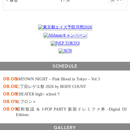
SCHEDULE
08.08
SMTOWN NIGHT – Pink Blood in Tokyo – Vol.3
08.08
二丁目レゲエ祭 2026 by BODY COUNT
08.08
THEATER high↑ school ‼
08.09
エプロン＋
08.09
昭和歌謡 & J-POP PARTY 新宿ドレミファ丼 -Digital DJ
Edition-
GALLERY