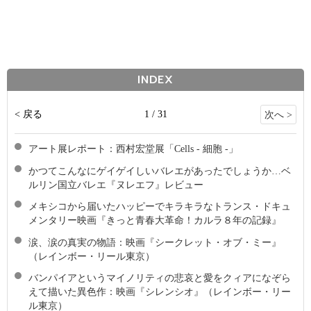
INDEX
< 戻る
1 / 31
次へ >
アート展レポート：西村宏堂展「Cells - 細胞 -」
かつてこんなにゲイゲイしいバレエがあったでしょうか…ベ
ルリン国立バレエ『ヌレエフ』レビュー
メキシコから届いたハッピーでキラキラなトランス・ドキュ
メンタリー映画『きっと青春大革命！カルラ８年の記録』
涙、涙の真実の物語：映画『シークレット・オブ・ミー』
（レインボー・リール東京）
バンパイアというマイノリティの悲哀と愛をクィアになぞら
えて描いた異色作：映画『シレンシオ』（レインボー・リー
ル東京）