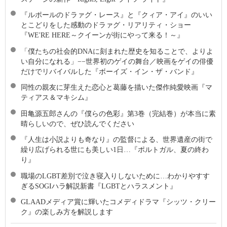
『ルポールのドラァグ・レース』と『クィア・アイ』のいい
とこどりをした感動のドラァグ・リアリティ・ショー
『WE'RE HERE～クイーンが街にやって来る！～』
「僕たちの社会的DNAに刻まれた歴史を知ることで、よりよ
い自分になれる」−−世界初のゲイの舞台／映画をゲイの俳優
だけでリバイバルした『ボーイズ・イン・ザ・バンド』
同性の親友に芽生えた恋心と葛藤を描いた傑作純愛映画『マ
ティアス＆マキシム』
田亀源五郎さんの『僕らの色彩』第3巻（完結巻）が本当に素
晴らしいので、ぜひ読んでください
『人生は小説よりも奇なり』の監督による、世界遺産の街で
繰り広げられる世にも美しい1日…『ポルトガル、夏の終わ
り』
職場のLGBT差別で泣き寝入りしないために…わかりやすす
ぎるSOGIハラ解説新書『LGBTとハラスメント』
GLAADメディア賞に輝いたコメディドラマ『シッツ・クリー
ク』の楽しみ方を解説します