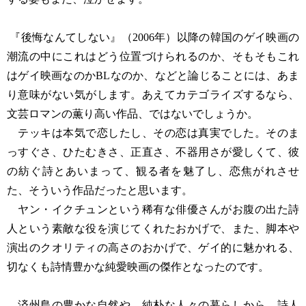
『後悔なんてしない』（2006年）以降の韓国のゲイ映画の
潮流の中にこれはどう位置づけられるのか、そもそもこれ
はゲイ映画なのかBLなのか、などと論じることには、あま
り意味がない気がします。あえてカテゴライズするなら、
文芸ロマンの薫り高い作品、ではないでしょうか。
テッキは本気で恋したし、その恋は真実でした。そのま
っすぐさ、ひたむきさ、正直さ、不器用さが愛しくて、彼
の紡ぐ詩とあいまって、観る者を魅了し、恋焦がれさせ
た、そういう作品だったと思います。
ヤン・イクチュンという稀有な俳優さんがお腹の出た詩
人という素敵な役を演じてくれたおかげで、また、脚本や
演出のクオリティの高さのおかげで、ゲイ的に魅かれる、
切なくも詩情豊かな純愛映画の傑作となったのです。
済州島の豊かな自然や、純朴な人々の暮らしから、詩人