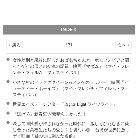
INDEX
/ 31
< 戻る
次へ >
女性差別と果敢に闘ったおばあちゃんと、ホモフォビアと闘
ったゲイの僕との交流の記録：映画『マダム』（マイ・フレ
ンチ・フィルム・フェスティバル）
小さな村のドラァグクイーンvsノンケのラッパー：映画『ビ
ューティー・ボーイズ』（マイ・フレンチ・フィルム・フェ
スティバル）
世界エイズデーシアター『Rights,Light ライツライト』
『逃げ恥』新春SPが素晴らしかった！
決して同性愛が許されなかった時代に、激しくひたむきに愛
し合った高校生たちの愛しくも切ない恋−−台湾が世界に放つ
ゲイ映画『君の心に刻んだ名前』