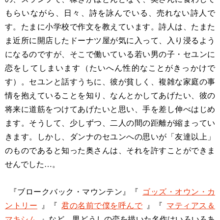
もらいながら、日々、詩を詠んでいる、売れない詩人で
す。たまに小学校で作文を教えています。詩人は、たまた
ま近所に開店したドーナツ屋が気に入って、入り浸るよう
になるのですが、そこで働いている若い男の子・セユンに
恋をしてしまいます（たいへん性的なことがきっかけで
す）。セユンと話すうちに、彼が貧しく、複雑な家庭の事
情を抱えていることを知り、なんとかしてあげたい、彼の
将来に道筋をつけてあげたいと思い、手を差し伸べはじめ
ます。そうして、少しずつ、二人の間の距離が縮まってい
きます。しかし、ダンナのセユンへの思いが「友達以上」
のものであると知った奥さんは、それを許すことができま
せんでした…。
『ブロークバック・マウンテン』『
ゴッズ・オウン・カ
ントリー
』『
君の名前で僕を呼んで
』『
マティアス＆
マキシム
』など、男どうしの恋を描いた名作はいろいろあ