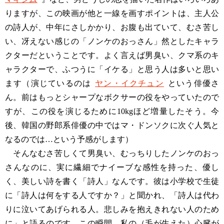
りますが、この映画が他と一線を画すポイントは、主人公
の詩人が、中年にさしかかり、お腹も出ていて、むさ苦し
い、冴えない感じの「ノンケのおっさん」然としたキャラ
クターだということです。よく言えば男臭い、クマ系のキ
ャラクターで、ふつうに「イケる」と思う人は多いと思い
ます（演じているのは
ヤン・イクチュン
という俳優さ
ん。前はもっとシャープなボクサーの役をやっていたので
すが、この役を演じるために10kgほど増量したそう。今
後、韓国の野郎系俳優の中ではマ・ドンソクに次ぐ人気と
なるのでは…という予感がします）
そんなむさ苦しくて男臭い、むっちりしたノンケのおっ
さんなのに、実に繊細でナイーブな感性を持った、優し
く、美しい詩を書く「詩人」なんです。彼は小学校で生徒
に「詩人は何をする人ですか？」と聞かれ、「詩人は代わ
りに泣いてあげられる人。悲しみを抱えきれない人のため
に」と語るのです…この瞬間、私の（毛が生えた）心臓が