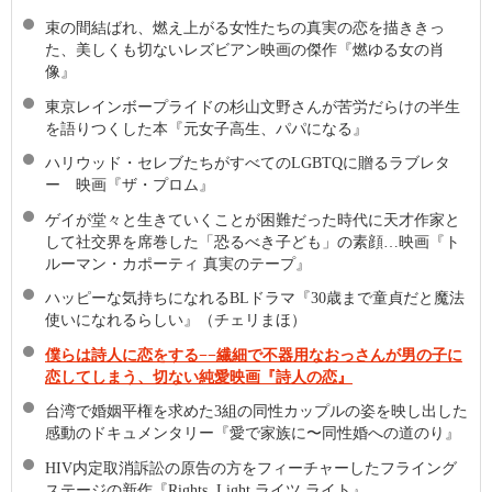
束の間結ばれ、燃え上がる女性たちの真実の恋を描ききっ
た、美しくも切ないレズビアン映画の傑作『燃ゆる女の肖
像』
東京レインボープライドの杉山文野さんが苦労だらけの半生
を語りつくした本『元女子高生、パパになる』
ハリウッド・セレブたちがすべてのLGBTQに贈るラブレタ
ー 映画『ザ・プロム』
ゲイが堂々と生きていくことが困難だった時代に天才作家と
して社交界を席巻した「恐るべき子ども」の素顔…映画『ト
ルーマン・カポーティ 真実のテープ』
ハッピーな気持ちになれるBLドラマ『30歳まで童貞だと魔法
使いになれるらしい』（チェリまほ）
僕らは詩人に恋をする−−繊細で不器用なおっさんが男の子に
恋してしまう、切ない純愛映画『詩人の恋』
台湾で婚姻平権を求めた3組の同性カップルの姿を映し出した
感動のドキュメンタリー『愛で家族に〜同性婚への道のり』
HIV内定取消訴訟の原告の方をフィーチャーしたフライング
ステージの新作『Rights, Light ライツ ライト』