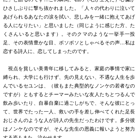
ひさしぶりに撃ち抜かれました。「人々の代わりに泣いて
あげられるあなたの涙を拭い、悲しみを一緒に抱えてあげ
る人になりたい」と思いました（同じように感じた方、た
くさんいると思います）。そのクマのような一挙手一投
足、その表情豊かな目、ボソボソとしゃべるその声…私は
恋する詩人に、恋してしまったのです。
視点を貧しい美青年に移してみると、家庭の事情で家に
縛られ、大学にも行けず、先の見えない、不遇な人生を歩
んでいるセユンは、（彼もまた典型的なノンケの若者なの
ですが）ともするとチーマーみたいな友人たちとつるんで
飲み歩いたり、自暴自棄に過ごしがちで、そんな彼にとっ
て、世界でたった一人、救いの手を差し伸べてくれた足長
おじさんのような人が詩人の先生だったわけです。多分彼
はノンケなのですが、そんな先生の恩義に報いようと努力
する姿もまた、泣かせます。