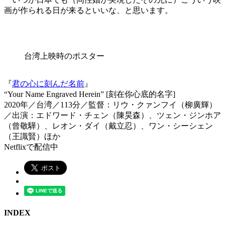
画が作られる日が来るといいな、と思います。
台湾上映時のポスター
『
君の心に刻んだ名前
』
“Your Name Engraved Herein” [刻在你心底的名字]
2020年／台湾／113分／監督：リウ・クァンフイ（柳廣輝）
／出演：エドワード・チェン（陳昊森）、ツェン・ジンホア
（曾敬驊）、レオン・ダイ（戴立忍）、ワン・シーシェン
（王識賢）ほか
Netflixで配信中
INDEX