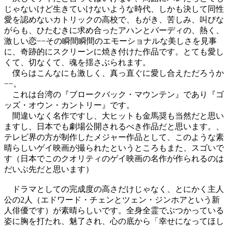
じゃないけど生きていけないような時代、しかも決して同性
愛を認めないカトリックの高校で、もがき、苦しみ、叫びな
がらも、ひたむきに求め合ったアハンとバーディの、熱く、
激しい恋−−その瞬間瞬間のエモーショナルな美しさを見事
に、奇跡的にスクリーンに焼き付けた作品です。とても愛し
くて、切なくて、魂を揺さぶられます。
僕らはこんなにも激しく、真っ直ぐに愛し合えただろうか
−−。
これは台湾の『ブロークバック・マウンテン』であり『ゴ
ッズ・オウン・カントリー』です。
間違いなく名作ですし、大ヒットも金馬奨も当然だと思い
ますし、日本でも劇場公開されるべき作品だと思います。、
テレビ界の方が制作したメジャー作品として、このような素
晴らしいゲイ映画が撮られたというところもまた、スゴいで
す（日本でこのクオリティのゲイ映画の名作が作られるのは
だいぶ先だと思います）
ドラマとしての完成度の高さだけじゃなく、とにかく主人
公の2人（エドワード・チェンとツェン・ジンホアという新
人俳優です）が素晴らしいです。全身全霊でぶつかっている
姿に胸を打たれ、魅了され、心の底から「幸せになってほし