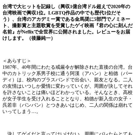
台湾で大ヒットを記録し（興収1億台湾ドル超えで2020年の
台湾映画で興収1位。LGBTQ作品の中でも歴代1位だそ
う）、台湾のアカデミー賞である金馬奨に5部門でノミネー
ト、撮影賞と主題歌賞を受賞したゲイ映画『君の心に刻んだ
名前』がNeflixで全世界に公開されました。レビューをお届
けします。（後藤純一）
＜あらすじ＞
1987年、40年間にわたる戒厳令が解除された直後の台湾。台
中のカトリック系男子校に通う阿漢（アハン）と柏德（バー
ディ）は、校内のブラスバンドで出会い、親友となる。二人
の友情はいつしか愛情に変わっていくが、周囲が決してそれ
を許さないことは痛いほどわかっている。そんなとき、高校
が女子学生を受け入れることとなり、柏德が新入生の女子・
呉若非（バンバン）とつきあいはじめ、二人の関係は崩れて
いってしまう…。
決してゲイだと言ってはいけない、周囲にバレたらとても