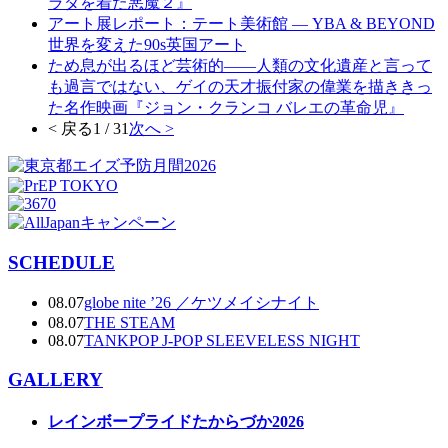
ラダを着た悪魔２』
アート展レポート：テート美術館 ― YBA & BEYOND
世界を変えた90s英国アート
ため息が出るほど芸術的――人類の文化遺産と言って
も過言ではない、ゲイの天才振付家の偉業を描ききっ
た名作映画『ジョン・クランコ バレエの革命児』
< 戻る
1 / 31
次へ >
SCHEDULE
08.07
globe nite ’26 ／ケツメイシナイト
08.07
THE STEAM
08.07
TANKPOP J-POP SLEEVELESS NIGHT
GALLERY
レインボープライドたからづか2026