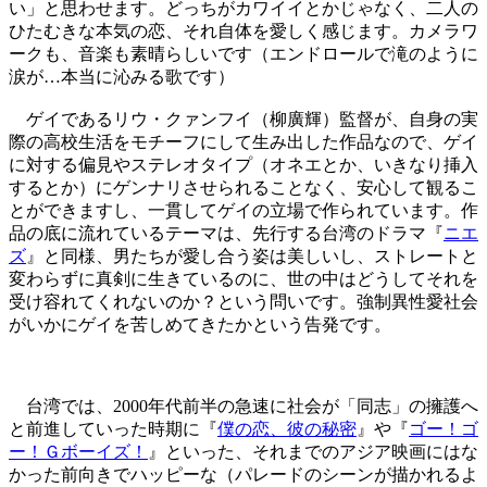
い」と思わせます。どっちがカワイイとかじゃなく、二人の
ひたむきな本気の恋、それ自体を愛しく感じます。カメラワ
ークも、音楽も素晴らしいです（エンドロールで滝のように
涙が…本当に沁みる歌です）
ゲイであるリウ・クァンフイ（柳廣輝）監督が、自身の実
際の高校生活をモチーフにして生み出した作品なので、ゲイ
に対する偏見やステレオタイプ（オネエとか、いきなり挿入
するとか）にゲンナリさせられることなく、安心して観るこ
とができますし、一貫してゲイの立場で作られています。作
品の底に流れているテーマは、先行する台湾のドラマ『
ニエ
ズ
』と同様、男たちが愛し合う姿は美しいし、ストレートと
変わらずに真剣に生きているのに、世の中はどうしてそれを
受け容れてくれないのか？という問いです。強制異性愛社会
がいかにゲイを苦しめてきたかという告発です。
台湾では、2000年代前半の急速に社会が「同志」の擁護へ
と前進していった時期に『
僕の恋、彼の秘密
』や『
ゴー！ゴ
ー！Ｇボーイズ！
』といった、それまでのアジア映画にはな
かった前向きでハッピーな（パレードのシーンが描かれるよ