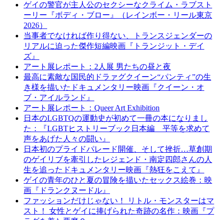
ゲイの警官が主人公のセクシーなクライム・ラブスト
ーリー『ボディ・ブロー』（レインボー・リール東京
2026）
当事者でなければ作り得ない、トランスジェンダーの
リアルに迫った傑作短編映画『トランジット・デイ
ズ』
アート展レポート：2人展 男たちの昼と夜
最高に素敵な国⺠的ドラァグクイーン“パンティ”の生
き様を描いたドキュメンタリー映画『クイーン・オ
ブ・アイルランド』
アート展レポート：Queer Art Exhibition
日本のLGBTQの運動史が初めて一冊の本になりまし
た：『LGBTヒストリーブック日本編 平等を求めて
声をあげた人々の闘い』
日本初のプライドパレード開催、そして挫折…草創期
のゲイリブを牽引したレジェンド・南定四郎さんの人
生を追ったドキュメンタリー映画『熱狂をこえて』
ゲイの青年のひと夏の冒険を描いたセックス絵巻：映
画『ドランクヌードル』
ファッションだけじゃない！ リトル・モンスターはマ
スト！ 女性とゲイに捧げられた奇跡の名作：映画『プ