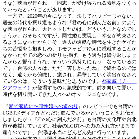
うな）映画が作られ、「同志」が受け容られる素地をつくっ
ていったということがあります。
一方で、2020年の今になって、決してハッピーじゃない、
過去の時代を振り返るような『君の心に刻んだ名前』のよう
な映画が作られ、大ヒットしたのは、どういうことなのでし
ょうか。おそらくですが、同性婚も実現し、幸せが約束され
るようになったからこそ、過去の過酷な時代を生きたゲイた
ちの苦悩をも抱きしめ、ホモフォビアゆえに成就することが
なかった全ての恋への祈りを捧げ、もう過ちは繰り返しませ
んからと誓うような、そういう気持ちにもう、なっているの
です、台湾の人々は。ただ「苦しかったね」で終わるのでは
なく、遠くから俯瞰し、癒され、昇華していく演出がなされ
ているのは、そういう意味だと思うのです。
祁家威（チー・
ジアウェイ）
が登場するのも象徴的です。前を向いて闘い、
時代を切り開いてきた人々へのオマージュなのです。
『
愛で家族に〜同性婚への道のり
』のレビューでも台湾の
LGBTメディアがどれだけ進んでいるかということをお伝え
しましたが（『君の心に刻んだ名前』も台湾の文化庁や台北
市が後援しています。社会のLGBTへの力の入れ方がまるで
違うのです）、台湾は本当にどんどん先に行っています。
いつか日本でも（同性婚が実現したその先に）こういう映