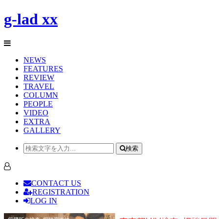
g-lad xx
NEWS
FEATURES
REVIEW
TRAVEL
COLUMN
PEOPLE
VIDEO
EXTRA
GALLERY
検索
CONTACT US
REGISTRATION
LOG IN