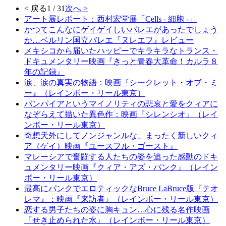
< 戻る
1 / 31
次へ >
アート展レポート：西村宏堂展「Cells - 細胞 -」
かつてこんなにゲイゲイしいバレエがあったでしょう
か…ベルリン国立バレエ『ヌレエフ』レビュー
メキシコから届いたハッピーでキラキラなトランス・
ドキュメンタリー映画『きっと青春大革命！カルラ８
年の記録』
涙、涙の真実の物語：映画『シークレット・オブ・ミ
ー』（レインボー・リール東京）
バンパイアというマイノリティの悲哀と愛をクィアに
なぞらえて描いた異色作：映画『シレンシオ』（レイ
ンボー・リール東京）
奇想天外にしてノンジャンルな、まったく新しいクィ
ア（ゲイ）映画『ユースフル・ゴースト』
マレーシアで奮闘する人たちの姿を追った感動のドキ
ュメンタリー映画『クィア・アズ・パンク』（レイン
ボー・リール東京）
最高にパンクでエロティックなBruce LaBruce版『テオ
レマ』：映画『来訪者』（レインボー・リール東京）
恋する男子たちの姿に胸キュン…心に残る名作映画
『せき止められた水』（レインボー・リール東京）