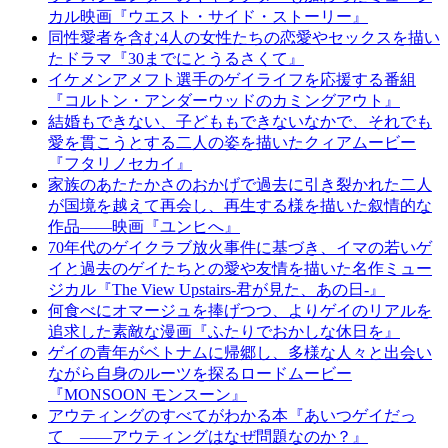
カル映画『ウエスト・サイド・ストーリー』
同性愛者を含む4人の女性たちの恋愛やセックスを描い
たドラマ『30までにとうるさくて』
イケメンアメフト選手のゲイライフを応援する番組
『コルトン・アンダーウッドのカミングアウト』
結婚もできない、子どももできないなかで、それでも
愛を貫こうとする二人の姿を描いたクィアムービー
『フタリノセカイ』
家族のあたたかさのおかげで過去に引き裂かれた二人
が国境を越えて再会し、再生する様を描いた叙情的な
作品――映画『ユンヒへ』
70年代のゲイクラブ放火事件に基づき、イマの若いゲ
イと過去のゲイたちとの愛や友情を描いた名作ミュー
ジカル『The View Upstairs-君が見た、あの日-』
何食べにオマージュを捧げつつ、よりゲイのリアルを
追求した素敵な漫画『ふたりでおかしな休日を』
ゲイの青年がベトナムに帰郷し、多様な人々と出会い
ながら自身のルーツを探るロードムービー
『MONSOON モンスーン』
アウティングのすべてがわかる本『あいつゲイだっ
て ――アウティングはなぜ問題なのか？』