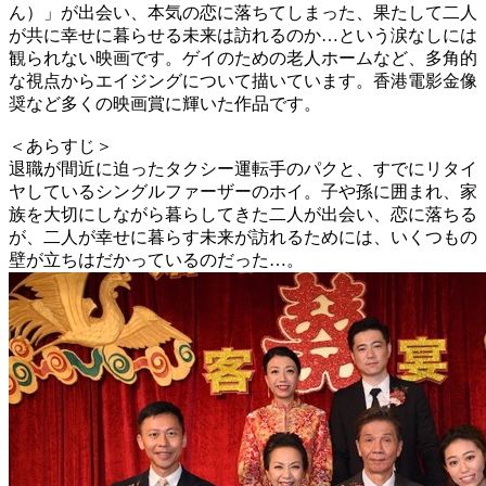
ん）」が出会い、本気の恋に落ちてしまった、果たして二人
が共に幸せに暮らせる未来は訪れるのか…という涙なしには
観られない映画です。ゲイのための老人ホームなど、多角的
な視点からエイジングについて描いています。香港電影金像
奨など多くの映画賞に輝いた作品です。
＜あらすじ＞
退職が間近に迫ったタクシー運転手のパクと、すでにリタイ
ヤしているシングルファーザーのホイ。子や孫に囲まれ、家
族を大切にしながら暮らしてきた二人が出会い、恋に落ちる
が、二人が幸せに暮らす未来が訪れるためには、いくつもの
壁が立ちはだかっているのだった…。