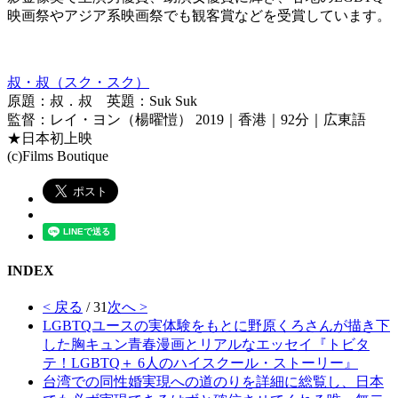
映画祭やアジア系映画祭でも観客賞などを受賞しています。
叔・叔（スク・スク）
原題：叔．叔 英題：Suk Suk
監督：レイ・ヨン（楊曜愷） 2019｜香港｜92分｜広東語
★日本初上映
(c)Films Boutique
INDEX
< 戻る
/ 31
次へ >
LGBTQユースの実体験をもとに野原くろさんが描き下
した胸キュン青春漫画とリアルなエッセイ『トビタ
テ！LGBTQ＋ 6人のハイスクール・ストーリー』
台湾での同性婚実現への道のりを詳細に総覧し、日本