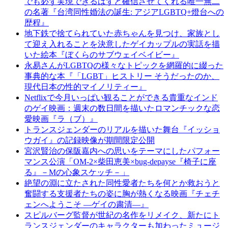
でも必ず実現できるはずと確信させてくれる唯一無二
の名著『台湾同性婚法の誕生: アジアLGBTQ+燈台への
歴程』
地下鉄で捨てられていた赤ちゃんを見つけ、家族とし
て迎え入れることを決意したゲイカップルの実話を描
いた絵本『ぼくらのサブウェイベイビー』
永易さんがLGBTQの様々なトピックを網羅的に綴った
事典的な本『「LGBT」ヒストリー そうだったのか、
現代日本の性的マイノリティー』
Netflixで今月いっぱい観ることができる貴重なインド
のゲイ映画：週末の数日間を描いたロマンチックな恋
愛映画『ラ（ブ）』
トランスジェンダーのリアルを描いた舞台『イッショ
ウガイ』の記録映像が期間限定公開
宮沢賢治の保阪嘉内への思いをテーマにしたパフォー
マンス公演「OM-2×柴田恵美×bug-depayse『椅子に座
る』－Mの心象スケッチ－」
絶望の淵に立たされた同性愛者たちを何とか救おうと
奮闘する支援者たちの姿に胸が熱くなる映画『チェチ
ェンへようこそ ―ゲイの粛清―』
スピルバーグ監督が世紀の名作をリメイク、新たにト
ランスジェンダーのキャラクターも加わったミュージ