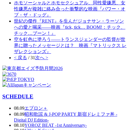
ホモソーシャルとホモセクシュアル、同性愛嫌悪、女
性嫌悪が複雑に絡み合った衝撃的な映画『パワー・オ
ブ・ザ・ドッグ』
世紀の傑作『RENT』を生んだジョナサン・ラーソン
への愛と喝采――映画『tick, tick… BOOM!：チック、
チック…ブーン！』
空を虹色に塗ろう――トランスジェンダーの監督が世
界に贈ったメッセージとは？ 映画『マトリックス レ
ザレクションズ』
< 戻る
/ 31
次へ >
SCHEDULE
08.09
エプロン＋
08.09
昭和歌謡 & J-POP PARTY 新宿ドレミファ丼 -
Digital DJ Edition-
08.10
YOROZ BEAT -1st Anniversary-