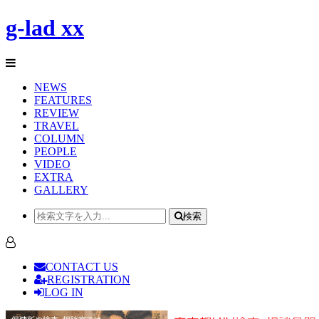
g-lad xx
NEWS
FEATURES
REVIEW
TRAVEL
COLUMN
PEOPLE
VIDEO
EXTRA
GALLERY
検索
CONTACT US
REGISTRATION
LOG IN