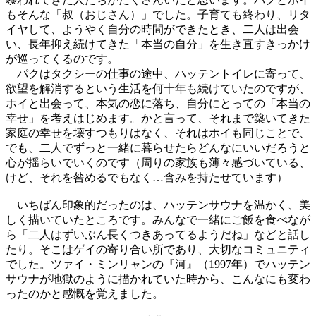
もそんな「叔（おじさん）」でした。子育ても終わり、リタ
イヤして、ようやく自分の時間ができたとき、二人は出会
い、長年抑え続けてきた「本当の自分」を生き直すきっかけ
が巡ってくるのです。
パクはタクシーの仕事の途中、ハッテントイレに寄って、
欲望を解消するという生活を何十年も続けていたのですが、
ホイと出会って、本気の恋に落ち、自分にとっての「本当の
幸せ」を考えはじめます。かと言って、それまで築いてきた
家庭の幸せを壊すつもりはなく、それはホイも同じことで、
でも、二人でずっと一緒に暮らせたらどんなにいいだろうと
心が揺らいでいくのです（周りの家族も薄々感づいている、
けど、それを咎めるでもなく…含みを持たせています）
いちばん印象的だったのは、ハッテンサウナを温かく、美
しく描いていたところです。みんなで一緒にご飯を食べなが
ら「二人はずいぶん長くつきあってるようだね」などと話し
たり。そこはゲイの寄り合い所であり、大切なコミュニティ
でした。ツァイ・ミンリャンの『河』（1997年）でハッテン
サウナが地獄のように描かれていた時から、こんなにも変わ
ったのかと感慨を覚えました。