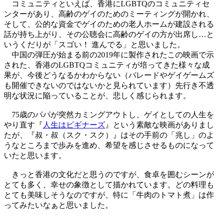
コミュニティといえば、香港にLGBTQのコミュニティセ
ンターがあり、高齢のゲイのためのミーティングが開かれ、
そして、公的な資金でゲイのための老人ホームが建設される
話が持ち上がり、その公聴会に高齢のゲイの方が出席し…と
いうくだりが「スゴい！ 進んでる」と思いました。
中国の弾圧が始まる前の2019年に製作されたこの映画で示
された、香港のLGBTQコミュニティが培ってきた様々な成
果が、今後どうなるかわからない（パレードやゲイゲームズ
も開催できないのではないかと見られています）先行き不透
明な状況に陥っていることが、悲しく感じられます。
75歳のパパが突然カミングアウトし、ゲイとしての人生を
やり直す『
人生はビギナーズ
』という素敵な映画がありまし
たが、『叔・叔（スク・スク）』はその手前の「兆し」のよ
うなところまで歩みを進め、希望を感じさせるものになって
いたと思います。
きっと香港の文化だと思うのですが、食卓を囲むシーンが
とても多く、幸せの象徴として描かれています。どの料理も
とても美味しそうなのですが、特に「牛肉のトマト煮」は作
ってみたいなぁと思いました。