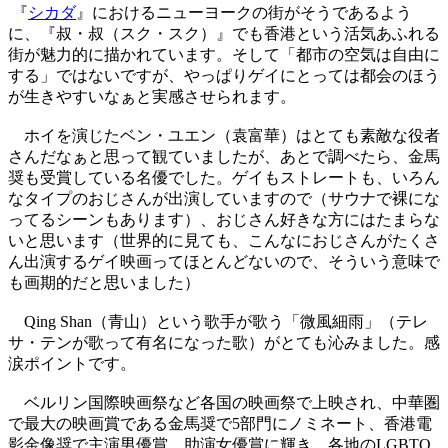
『
シカダ
』におけるニューヨークの街がそうであるよう
に、『叔・叔（スク・スク）』でも香港という活気あふれる
街が魅力的に描かれています。そして「都市の空気は自由に
する」ではないですが、やっぱりゲイにとっては都会のほう
が生きやすいなぁと実感させられます。
ホイを演じたベン・ユエン（袁富華）はとても素敵な役者
さんだなぁと思って観ていましたが、あとで調べたら、金馬
奨も受賞している名優でした。ゲイもストレートも、いろん
なタイプのおじさんが出演していますので（サウナで裸にな
ってるシーンもあります）、おじさん好きな方にはたまらな
いと思います（世界的に見ても、こんなにおじさんがたくさ
ん出演するゲイ映画ってほとんどないので、そういう意味で
も画期的だと思いました）
Qing Shan（青山）という歌手が歌う「微風細雨」（テレ
サ・テンが歌って有名になった歌）がとても沁みました。感
涙ポイントです。
ベルリン国際映画祭など各国の映画祭で上映され、中華圏
で最大の映画賞である金馬奨で5部門にノミネート、香港電
影金像奨で主演男優賞、助演女優賞に輝き、各地のLGBTQ