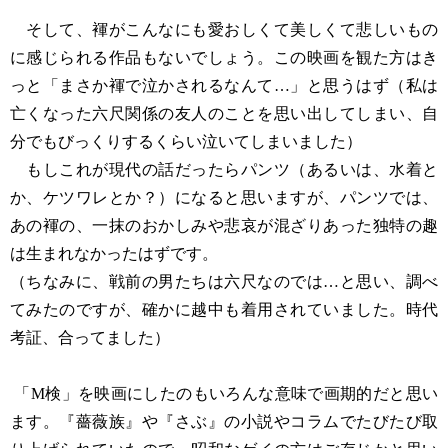
そして、褌がこんなにも愛おしくて美しくて悲しいもの
に感じられる作品もないでしょう。この映画を観た方はき
っと「まさか褌で泣かされるなんて…」と思うはず（私は
亡くなった六尺関係の友人のことを思い出してしまい、自
分でもびっくりするくらい泣いてしまいました）
もしこれが現代の話だったらパンツ（あるいは、水着と
か、ケツワレとか？）になると思いますが、パンツでは、
あの褌の、一抹のおかしみや悲哀が混ざりあった独特の趣
は生まれなかったはずです。
（ちなみに、戦前の男たちは六尺なのでは…と思い、調べ
てみたのですが、確かに越中も着用されていました。時代
考証、合ってました）
「M検」を映画にしたのもいろんな意味で画期的だと思い
ます。『薔薇族』や『さぶ』の小説やコラムでたびたび取