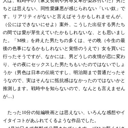
人は、戦時中の（家父長制や男尊女卑が染み付いた）男た
ちとは思えない、同性愛嫌悪が感じられない「いい奴」で
す。リアリティがないと言えばそうかもしれませんが、
（公にはできないにせよ）案外、こうした出征する男たち
の間では愛が芽生えていたかもしれないな、とも思いまし
た。「M検」を終えた男たちの多くは、その晩（今生の最
後の色事になるかもしれないと覚悟のうえで）女を買いに
行ったそうですが、なかには、男どうしの友情が恋に変わ
り、その夜にセックスした男たちもいたのではないでしょ
うか（男色は日本の伝統ですし、明治期まで普通だったそ
うなので、実はそんなに抵抗感はなかったのではないかと
推測します。戦時中を知らないので、なんとも言えません
が…）
たった10分の短編映画とは思えない、いろんな感想やイ
イタイコトがあふれてくるような作品でした。