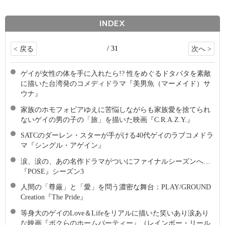
INDEX
/ 31
< 戻る
次へ >
ゲイが女性の体を手に入れたら!? 性をめぐるドタバタを素敵
に描いた台湾発のコメディドラマ『美男魚（マーメイド）サ
ウナ』
家族のホモフォビアゆえに苦悩しながらも家族愛を捨てられ
ないゲイの男の子の「旅」を描いた映画『C.R.A.Z.Y.』
SATCのダーレン・スターが手がける40代ゲイのラブコメドラ
マ『シングル・アゲイン』
涙、涙の、あの名作ドラマがついにファイナルシーズンへ…
『POSE』シーズン3
人間の「尊厳」と「愛」を問う濃密な舞台：PLAY/GROUND
Creation『The Pride』
等身大のゲイのLove＆Lifeをリアルに描いた笑いあり涙あり
な映画『ボクらのホームパーティー』（レインボー・リール