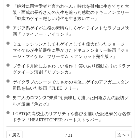
「絶対に同性愛者と言われへん」時代を孤独に生きてきた大
阪・西成の長谷さんの人生を追った感動のドキュメンタリー
「93歳のゲイ～厳しい時代を生き抜いて～」
アジア系ゲイが主役の素晴らしくゲイテイストなラブコメ映
画『ファイアー・アイランド』
ミュージシャンとしてもゲイとしても偉大だったジョージ・
マイケルが生前最後に手がけたドキュメンタリー映画『ジョ
ージ・マイケル：フリーダム ＜アンカット完全版＞』
プライド月間にふさわしい名作！ 笑いあり感動ありのドラァ
グクイーン演劇『リプシンカ』
ゲイクラブのシーンでまさかの号泣…ゲイのアフガニスタン
難民を描いた映画『FLEE フリー』
男二人のロマンス“未満”を美味しく描いた田亀さんの読切グ
ルメ漫画『魚と水』
LGBTQの高校生のリアリティや喜びを描いた記念碑的な名作
ドラマ『HEARTSTOPPER ハートストッパー』
< 戻る
次へ >
/ 31