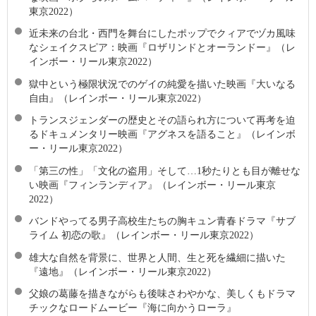
東京2022）
近未来の台北・西門を舞台にしたポップでクィアでヅカ風味
なシェイクスピア：映画『ロザリンドとオーランドー』（レ
インボー・リール東京2022）
獄中という極限状況でのゲイの純愛を描いた映画『大いなる
自由』（レインボー・リール東京2022）
トランスジェンダーの歴史とその語られ方について再考を迫
るドキュメンタリー映画『アグネスを語ること』（レインボ
ー・リール東京2022）
「第三の性」「文化の盗用」そして…1秒たりとも目が離せな
い映画『フィンランディア』（レインボー・リール東京
2022）
バンドやってる男子高校生たちの胸キュン青春ドラマ『サブ
ライム 初恋の歌』（レインボー・リール東京2022）
雄大な自然を背景に、世界と人間、生と死を繊細に描いた
『遠地』（レインボー・リール東京2022）
父娘の葛藤を描きながらも後味さわやかな、美しくもドラマ
チックなロードムービー『海に向かうローラ』