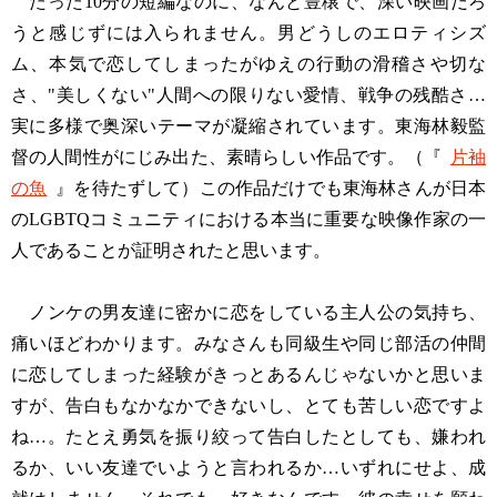
たった10分の短編なのに、なんと豊穣で、深い映画だろ
うと感じずには入られません。男どうしのエロティシズ
ム、本気で恋してしまったがゆえの行動の滑稽さや切な
さ、"美しくない"人間への限りない愛情、戦争の残酷さ…
実に多様で奥深いテーマが凝縮されています。東海林毅監
督の人間性がにじみ出た、素晴らしい作品です。（『
片袖
の魚
』を待たずして）この作品だけでも東海林さんが日本
のLGBTQコミュニティにおける本当に重要な映像作家の一
人であることが証明されたと思います。
ノンケの男友達に密かに恋をしている主人公の気持ち、
痛いほどわかります。みなさんも同級生や同じ部活の仲間
に恋してしまった経験がきっとあるんじゃないかと思いま
すが、告白もなかなかできないし、とても苦しい恋ですよ
ね…。たとえ勇気を振り絞って告白したとしても、嫌われ
るか、いい友達でいようと言われるか…いずれにせよ、成