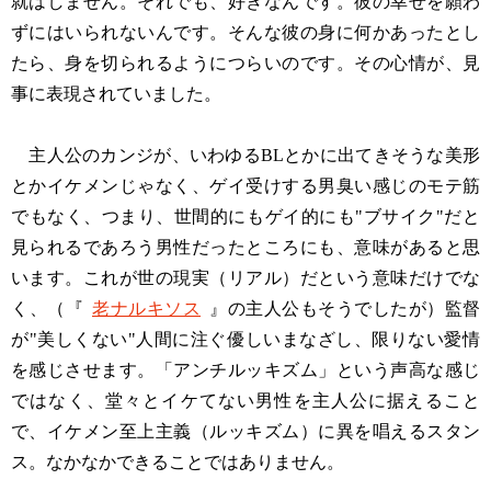
就はしません。それでも、好きなんです。彼の幸せを願わ
ずにはいられないんです。そんな彼の身に何かあったとし
たら、身を切られるようにつらいのです。その心情が、見
事に表現されていました。
主人公のカンジが、いわゆるBLとかに出てきそうな美形
とかイケメンじゃなく、ゲイ受けする男臭い感じのモテ筋
でもなく、つまり、世間的にもゲイ的にも"ブサイク"だと
見られるであろう男性だったところにも、意味があると思
います。これが世の現実（リアル）だという意味だけでな
く、（『
老ナルキソス
』の主人公もそうでしたが）監督
が"美しくない"人間に注ぐ優しいまなざし、限りない愛情
を感じさせます。「アンチルッキズム」という声高な感じ
ではなく、堂々とイケてない男性を主人公に据えること
で、イケメン至上主義（ルッキズム）に異を唱えるスタン
ス。なかなかできることではありません。