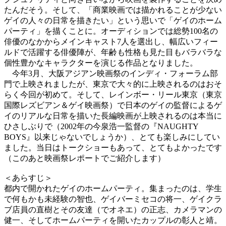
たんだそう。そして、「商業映画では描かれることが少ない
ゲイの人々の日常を描きたい」という思いで「ゲイのホーム
パーティ」を描くことに。オーディションでは総勢100名の
俳優のなかからメインキャスト7人を選出し、幅広いフィー
ルドで活躍する俳優陣が、年齢も性格も見た目もバラバラな
個性豊かなキャラクターを演じる作品となりました。
今年3月、大阪アジアン映画祭のインディ・フォーラム部
門で上映されましたが、東京で大々的に上映されるのはおそ
らく今回が初めて。そして、レインボー・リール東京（東京
国際レズビアン＆ゲイ映画祭）で日本のゲイの監督によるゲ
イのリアルな日常を描いた長編映画が上映されるのは本当に
ひさしぶりで（2002年の今泉浩一監督の『NAUGHTY
BOYS』以来じゃないでしょうか）、とても楽しみにしてい
ました。当日はトークショーもあって、とてもよかったです
（このあと映画祭レポートでご紹介します）
＜あらすじ＞
都内で開かれたゲイのホームパーティ。集まったのは、学生
で何もかも未経験の智也、ゲイバーミセコの将一、ゲイクラ
ブ店員の直樹とその友達（でオネエ）の正志、カメラマンの
健一、そしてホームパーティを開いたカップルの彰人と靖。