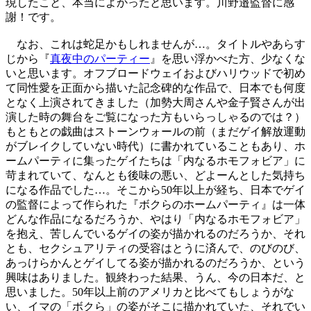
現したこと、本当によかったと思います。川野邉監督に感
謝！です。
なお、これは蛇足かもしれませんが…。タイトルやあらす
じから『
真夜中のパーティー
』を思い浮かべた方、少なくな
いと思います。オフブロードウェイおよびハリウッドで初め
て同性愛を正面から描いた記念碑的な作品で、日本でも何度
となく上演されてきました（加勢大周さんや金子賢さんが出
演した時の舞台をご覧になった方もいらっしゃるのでは？）
もともとの戯曲はストーンウォールの前（まだゲイ解放運動
がブレイクしていない時代）に書かれていることもあり、ホ
ームパーティに集ったゲイたちは「内なるホモフォビア」に
苛まれていて、なんとも後味の悪い、どよーんとした気持ち
になる作品でした…。そこから50年以上が経ち、日本でゲイ
の監督によって作られた『ボクらのホームパーティ』は一体
どんな作品になるだろうか、やはり「内なるホモフォビア」
を抱え、苦しんでいるゲイの姿が描かれるのだろうか、それ
とも、セクシュアリティの受容はとうに済んで、のびのび、
あっけらかんとゲイしてる姿が描かれるのだろうか、という
興味はありました。観終わった結果、うん、今の日本だ、と
思いました。50年以上前のアメリカと比べてもしょうがな
い、イマの「ボクら」の姿がそこに描かれていた、それでい