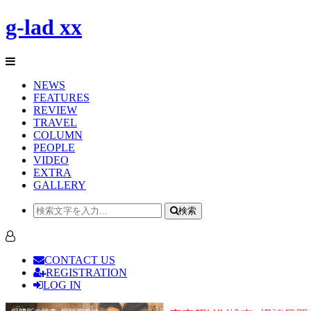
g-lad xx
NEWS
FEATURES
REVIEW
TRAVEL
COLUMN
PEOPLE
VIDEO
EXTRA
GALLERY
検索
CONTACT US
REGISTRATION
LOG IN