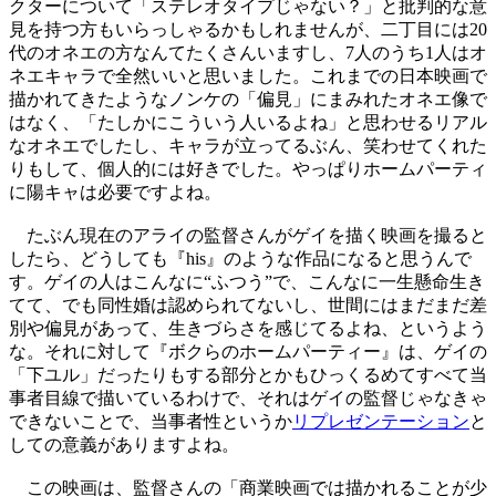
クターについて「ステレオタイプじゃない？」と批判的な意
見を持つ方もいらっしゃるかもしれませんが、二丁目には20
代のオネエの方なんてたくさんいますし、7人のうち1人はオ
ネエキャラで全然いいと思いました。これまでの日本映画で
描かれてきたようなノンケの「偏見」にまみれたオネエ像で
はなく、「たしかにこういう人いるよね」と思わせるリアル
なオネエでしたし、キャラが立ってるぶん、笑わせてくれた
りもして、個人的には好きでした。やっぱりホームパーティ
に陽キャは必要ですよね。
たぶん現在のアライの監督さんがゲイを描く映画を撮ると
したら、どうしても『his』のような作品になると思うんで
す。ゲイの人はこんなに“ふつう”で、こんなに一生懸命生き
てて、でも同性婚は認められてないし、世間にはまだまだ差
別や偏見があって、生きづらさを感じてるよね、というよう
な。それに対して『ボクらのホームパーティー』は、ゲイの
「下ユル」だったりもする部分とかもひっくるめてすべて当
事者目線で描いているわけで、それはゲイの監督じゃなきゃ
できないことで、当事者性というか
リプレゼンテーション
と
しての意義がありますよね。
この映画は、監督さんの「商業映画では描かれることが少