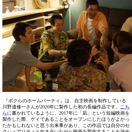
『ボクらのホームパーティ』は、自主映画を制作している
川野邉修一さんが2020年に製作した初の長編作品です。
こち
ら
に書かれているように、2017年に「凪」という短編映画を
製作した際、ゲイであることをオープンにしたほうがよかっ
たかもしれないと思う出来事があり、この作品では自分のセ
クシュアリティと向き合いながら映画を製作することを決め