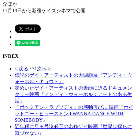
介ほか
11月19日から新宿ケイズシネマで公開
INDEX
< 戻る
/ 31
次へ >
伝説のゲイ・アーティストの大回顧展『アンディ・ウ
ォーホル・キョウト』
謎めいたゲイ・アーティストの素顔に迫るドキュメン
タリー映画『アンディ・ウォーホル：アートのある生
活』
『ボヘミアン・ラプソディ』の感動再び… 映画『ホイ
ットニー・ヒューストン I WANNA DANCE WITH
SOMEBODY』
近年稀に見る号泣必至の名作ゲイ映画『世界は僕らに
気づかない』