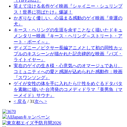
（TIFF2022）
笑えて泣ける名作ゲイ映画『シャイニー・シュリンプ
ス！世界に羽ばたけ』爆誕！
かぎりなく優しい、心温まる感動のゲイ映画『幸運の
犬』
キース・ヘリングの生涯を余すことなく描いたドキュ
メンタリー映画『キース・ヘリング～ストリート・ア
ート・ボーイ～』
ディズニー／ピクサー長編アニメとして初の同性カッ
プルのキスシーンが描かれた記念碑的な映画『バズ・
ライトイヤー』
実在のゲイの生き様・心意気へのオマージュであり、
コミュニティへの愛と感謝が込められた感動作：映画
『スワンソング』
ゲイが女性の体を手に入れたら!? 性をめぐるドタバタ
を素敵に描いた台湾発のコメディドラマ『美男魚（マ
ーメイド）サウナ』
< 戻る
/ 31
次へ >