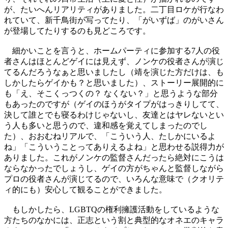
が、たいへんリアリティがありました。二丁目ロケが行なわ
れていて、新千鳥街が写ってたり、「がいずば」のがいさん
が登場してたりするのも見どころです。
細かいことを言うと、ホームパーティに参加する7人の役
者さんはほとんどゲイには見えず、ノンケの役者さんが演じ
てるんだろうなぁと思いましたし（靖を演じた方だけは、も
しかしたらゲイかも？と思いました）、ストーリー展開的に
も「え、そこくっつくの？ なくない？」と思うような部分
もあったのですが（ゲイのほうがタイプがはっきりしてて、
決して誰とでも寝るわけじゃないし、友達とはヤレないとい
う人も多いと思うので、違和感を覚えてしまったのでし
た）、おおむねリアルで、「こういう人、たしかにいるよ
ね」「こういうことってありえるよね」と思わせる説得力が
ありました。これがノンケの監督さんだったら絶対にこうは
ならなかったでしょうし、ゲイの方がちゃんと監督しながら
プロの役者さんが演じてるので、いろんな意味で（クオリテ
ィ的にも）安心して観ることができました。
もしかしたら、LGBTQの権利擁護活動をしているような
方たちのなかには、正志という割と典型的なオネエのキャラ