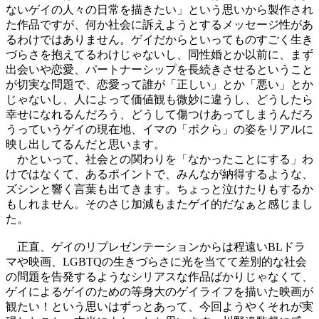
ないゲイの人々の日常を描きたい」という思いから製作され
た作品ですが、何か社会に訴えようとするメッセージ性があ
るわけではありません。ゲイだからといってものすごく生き
づらさを抱えてるわけじゃないし、同性婚とか以前に、まず
出会いや恋愛、パートナーシップを長続きさせるということ
が切実な問題で、恋愛って誰が「正しい」とか「悪い」とか
じゃないし、人によって価値観も微妙に違うし、どうしたら
幸せになれるんだろう、どうして傷つけあってしまうんだろ
うっていうゲイの現在地、イマの「ボクら」の姿をリアルに
映し出してるんだと思います。
かといって、社会との関わりを「なかったことにする」わ
けではなくて、あるポイントで、みんなが納得するような、
ズシンと響く言葉も出てきます。ちょっと泣けたりもするか
もしれません。そのさじ加減もまたゲイ的だなぁと感じまし
た。
正直、ゲイのリプレゼンテーションからは程遠いBLドラ
マや映画、LGBTQの生きづらさに光を当てて差別的な社会
の問題を告発するようなシリアスな作品ばかりじゃなくて、
ゲイによるゲイのための等身大のゲイライフを描いた映画が
観たい！という思いはずっとあって、今回ようやくそれが実