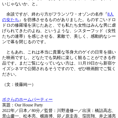
いじゃないか、と。
余談ですが、終わり方がフランソワ・オゾンの名作『
8人
の女たち
』を彷彿させるものがありました。ものすごいドロ
ドロの修羅場を演じたあと、でも私たち女性はみんな男に虐
げられてきたのよね、というような、シスターフッド（女性
たちの連帯）を感じさせる、素敵で、美しく、感動的なシー
ンで幕を閉じるのです。
ともあれ、これは本当に貴重な等身大のゲイの日常を描い
た映画ですし、どなたでも気軽に楽しく観ることができる作
品です。まだご覧になっていない方は、11月19日から新宿ケ
イズシネマで公開されるそうですので、ぜひ映画館でご覧く
ださい。
（文：後藤純一）
ボクらのホームパーティー
英題：Our House Party
2022年／日本／80分／監督：川野邉修一／出演：橋詰高志、
景山慶一、松本亮、横路博、卯ノ原圭吾、窪田翔、井之浦亮