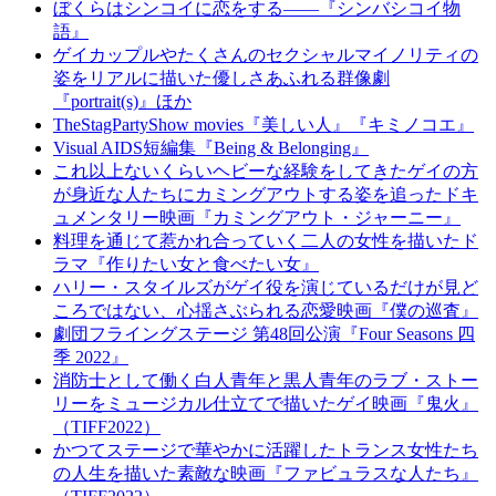
ぼくらはシンコイに恋をする――『シンバシコイ物
語』
ゲイカップルやたくさんのセクシャルマイノリティの
姿をリアルに描いた優しさあふれる群像劇
『portrait(s)』ほか
TheStagPartyShow movies『美しい人』『キミノコエ』
Visual AIDS短編集『Being & Belonging』
これ以上ないくらいヘビーな経験をしてきたゲイの方
が身近な人たちにカミングアウトする姿を追ったドキ
ュメンタリー映画『カミングアウト・ジャーニー』
料理を通じて惹かれ合っていく二人の女性を描いたド
ラマ『作りたい女と食べたい女』
ハリー・スタイルズがゲイ役を演じているだけが見ど
ころではない、心揺さぶられる恋愛映画『僕の巡査』
劇団フライングステージ 第48回公演『Four Seasons 四
季 2022』
消防士として働く白人青年と黒人青年のラブ・ストー
リーをミュージカル仕立てで描いたゲイ映画『鬼火』
（TIFF2022）
かつてステージで華やかに活躍したトランス女性たち
の人生を描いた素敵な映画『ファビュラスな人たち』