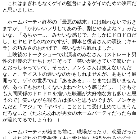
これはまぎれもなくゲイの監督によるゲイのための映画だ
と思いました。
ホームパーティ終盤の「最悪の結末」には触れないでおき
ますが、「かわいいフリしてあの子、割とやるよね？」みた
いな、「あちゃー…」みたいな感じで、たしかにドロドロだ
し、ヒヤヒヤものなのですが、脚本と役者さんの演技（キャ
ラ）の巧みさのおかげで、笑いながら観れました。
上映後のトークショーで出演者のみなさん（ストレート男
性の俳優の方たち）がこぞって「笑いが起きていて驚いた」
とおっしゃっていて、そっか、ノンケさんは笑えないんだ
な、と。テイストの違いなのかもしれませんが、ああいう展
開って、ゲイの世界では「あるある」…とまでは言いません
が、あってもおかしくないよね〜という感じだし、（そもそ
も人間関係のドロドロを描いた映画が大好物な方も多いと思
うので）笑いながら観る方は多いと思うのですが、ノンケさ
んだと「マジ」で「ヤバイ」こととして受け止めてしまうん
だろな…と（たぶんあれが男女のホームパーティだったら血
が流れてるでしょうね…）
ホームパーティが始まる前に、職場だったり、恋愛だった
り、それぞれの日常生活（主に愛と性）が描かれるのです